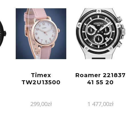
Timex
Roamer 221837
TW2U13500
41 55 20
299,00
zł
1 477,00
zł