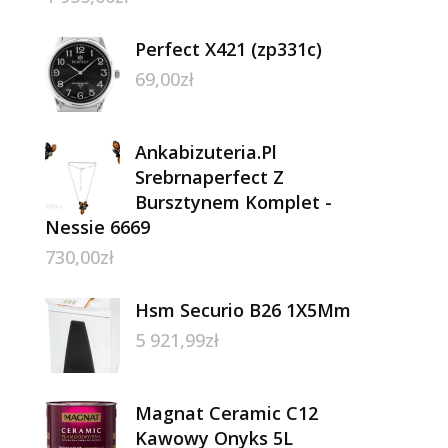
Perfect X421 (zp331c)
69,00
zł
Ankabizuteria.Pl
Srebrnaperfect Z
Bursztynem Komplet -
Nessie 6669
730,00
zł
Hsm Securio B26 1X5Mm
5 921,99
zł
Magnat Ceramic C12
Kawowy Onyks 5L