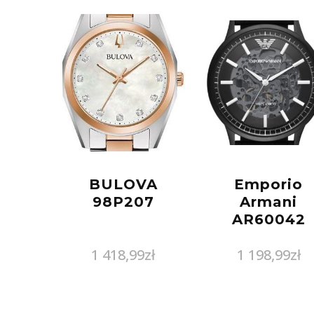
BULOVA
Emporio
98P207
Armani
AR60042
1 418,99
zł
1 198,99
zł