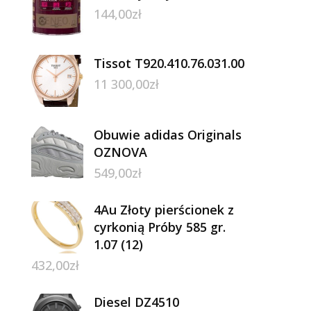
144,00
zł
Tissot T920.410.76.031.00
11 300,00
zł
Obuwie adidas Originals
OZNOVA
549,00
zł
4Au Złoty pierścionek z
cyrkonią Próby 585 gr.
1.07 (12)
432,00
zł
Diesel DZ4510