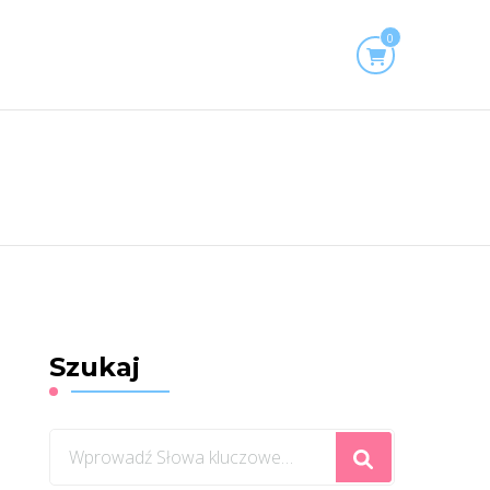
0
Szukaj
Szukasz
czegoś?