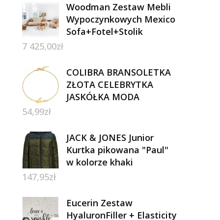
Woodman Zestaw Mebli
Wypoczynkowych Mexico
Sofa+Fotel+Stolik
7 425,00
zł
COLIBRA BRANSOLETKA
ZŁOTA CELEBRYTKA
JASKÓŁKA MODA
54,99
zł
JACK & JONES Junior
Kurtka pikowana "Paul"
w kolorze khaki
147,95
zł
Eucerin Zestaw
HyaluronFiller + Elasticity