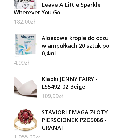
Leave A Little Sparkle
Wherever You Go
182,00
zł
Aloesowe krople do oczu
w ampułkach 20 sztuk po
0,4ml
4,99
zł
Klapki JENNY FAIRY -
LS5492-02 Beige
109,99
zł
STAVIORI EMAGA ZŁOTY
PIERŚCIONEK PZG5086 -
GRANAT
1 955,00
zł