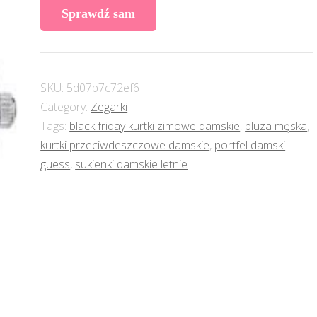
Sprawdź sam
SKU:
5d07b7c72ef6
Category:
Zegarki
Tags:
black friday kurtki zimowe damskie
,
bluza męska
,
kurtki przeciwdeszczowe damskie
,
portfel damski
guess
,
sukienki damskie letnie