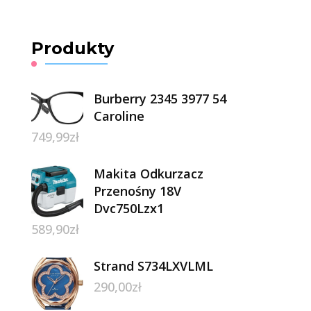
Produkty
Burberry 2345 3977 54
Caroline
749,99
zł
Makita Odkurzacz
Przenośny 18V
Dvc750Lzx1
589,90
zł
Strand S734LXVLML
290,00
zł