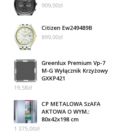
909,00
zł
Citizen Ew249489B
899,00
zł
Greenlux Premium Vp-7
M-G Wyłącznik Krzyżowy
GXKP421
19,58
zł
CP METALOWA SzAFA
AKTOWA O WYM.:
80x42x198 cm
1 375,00
zł