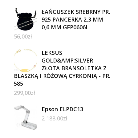
ŁAŃCUSZEK SREBRNY PR.
925 PANCERKA 2,3 MM
0,6 MM GFP0606L
56,00
zł
LEKSUS
GOLD&AMP;SILVER
ZŁOTA BRANSOLETKA Z
BLASZKĄ I RÓŻOWĄ CYRKONIĄ - PR.
585
299,00
zł
Epson ELPDC13
2 188,00
zł