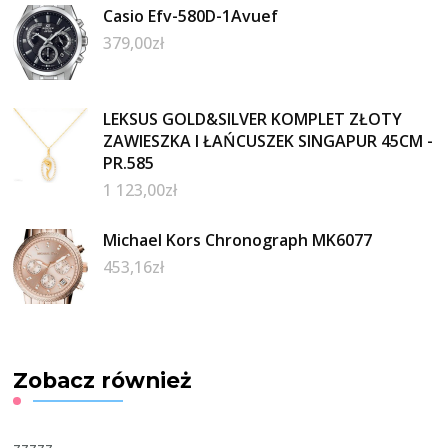
Casio Efv-580D-1Avuef
379,00
zł
LEKSUS GOLD&SILVER KOMPLET ZŁOTY
ZAWIESZKA I ŁAŃCUSZEK SINGAPUR 45CM -
PR.585
1 123,00
zł
Michael Kors Chronograph MK6077
453,16
zł
Zobacz również
zzzzz