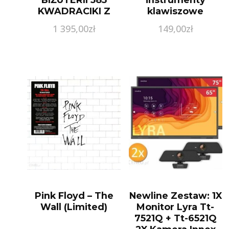
KWADRACIKI Z
klawiszowe
CYRKONIAMI
600x250x90 mm
1 395,00
zł
149,00
zł
Pink Floyd – The
Newline Zestaw: 1X
Wall (Limited)
Monitor Lyra Tt-
7521Q + Tt-6521Q