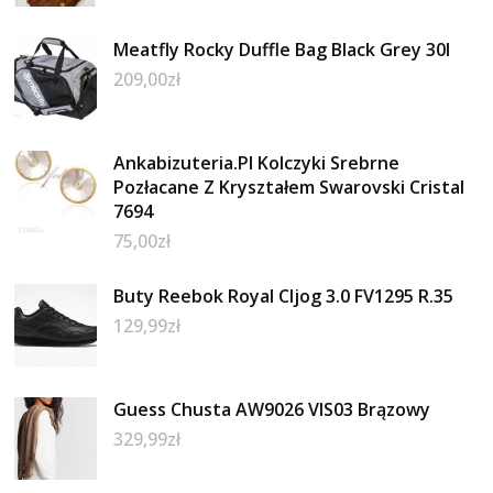
Meatfly Rocky Duffle Bag Black Grey 30l
209,00
zł
Ankabizuteria.Pl Kolczyki Srebrne
Pozłacane Z Kryształem Swarovski Cristal
7694
75,00
zł
Buty Reebok Royal Cljog 3.0 FV1295 R.35
129,99
zł
Guess Chusta AW9026 VIS03 Brązowy
329,99
zł