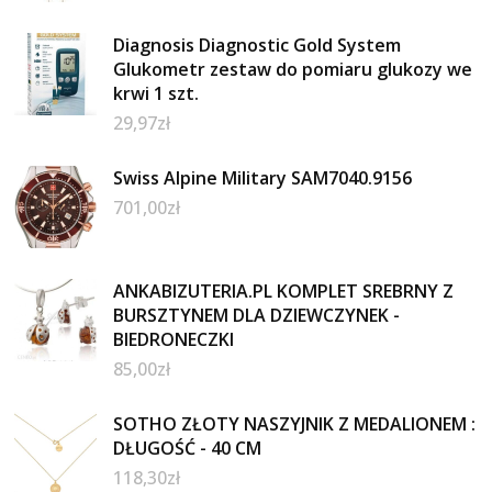
Diagnosis Diagnostic Gold System
Glukometr zestaw do pomiaru glukozy we
krwi 1 szt.
29,97
zł
Swiss Alpine Military SAM7040.9156
701,00
zł
ANKABIZUTERIA.PL KOMPLET SREBRNY Z
BURSZTYNEM DLA DZIEWCZYNEK -
BIEDRONECZKI
85,00
zł
SOTHO ZŁOTY NASZYJNIK Z MEDALIONEM :
DŁUGOŚĆ - 40 CM
118,30
zł