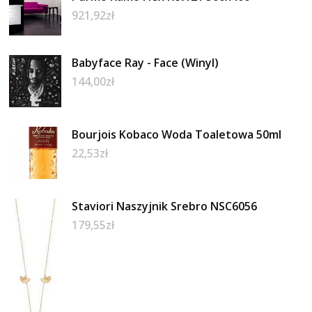
921,92
zł
Babyface Ray - Face (Winyl)
144,00
zł
Bourjois Kobaco Woda Toaletowa 50ml
22,53
zł
Staviori Naszyjnik Srebro NSC6056
179,55
zł