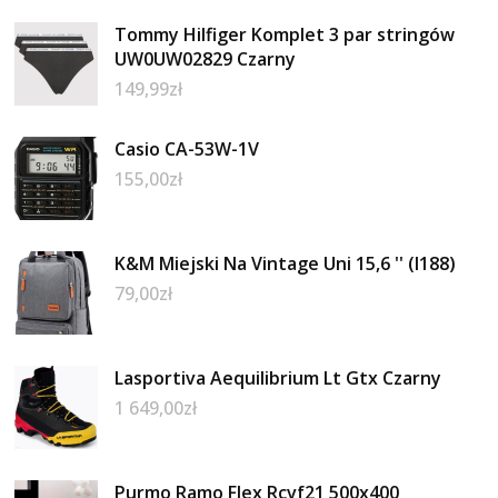
Tommy Hilfiger Komplet 3 par stringów
UW0UW02829 Czarny
149,99
zł
Casio CA-53W-1V
155,00
zł
K&M Miejski Na Vintage Uni 15,6 '' (I188)
79,00
zł
Lasportiva Aequilibrium Lt Gtx Czarny
1 649,00
zł
Purmo Ramo Flex Rcvf21 500x400