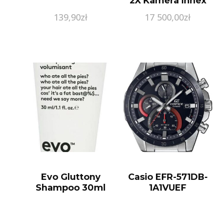
2X Kamera Innex
C470 (EA57781F0)
139,90
zł
17 500,00
zł
Evo Gluttony
Casio EFR-571DB-
Shampoo 30ml
1A1VUEF