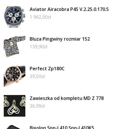
Aviator Airacobra P45 V.2.25.0.170.5
1 962,00
zł
Bluza Pingwiny rozmiar 152
139,90
zł
Perfect Zp180C
39,50
zł
Zawieszka od kompletu MD Z 778
36,99
zł
Bixolon Spp-L410 Spp-L410K5