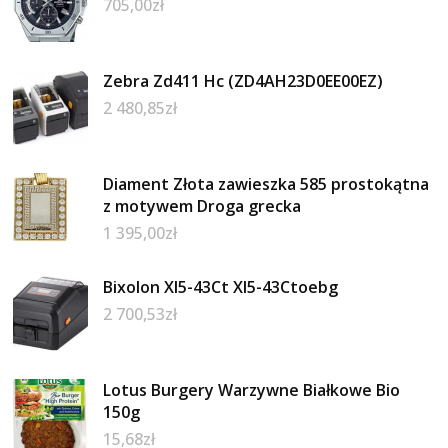
705,00
zł
Zebra Zd411 Hc (ZD4AH23D0EE00EZ)
2 480,85
zł
Diament Złota zawieszka 585 prostokątna
z motywem Droga grecka
1 395,00
zł
Bixolon Xl5-43Ct Xl5-43Ctoebg
2 700,53
zł
Lotus Burgery Warzywne Białkowe Bio
150g
15,68
zł