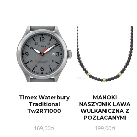
Timex Waterbury
MANOKI
Traditional
NASZYJNIK LAWA
Tw2R71000
WULKANICZNA Z
POZŁACANYMI
ELEMENTAMI
169,00
zł
199,00
zł
BEADS