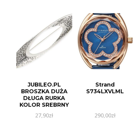
JUBILEO.PL
Strand
BROSZKA DUŻA
S734LXVLML
DŁUGA RURKA
KOLOR SREBRNY
GLAMOUR STYL
27,90
zł
290,00
zł
KLASYCZNY