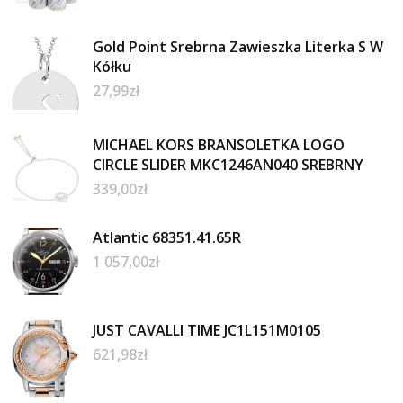
Gold Point Srebrna Zawieszka Literka S W
Kółku
27,99
zł
MICHAEL KORS BRANSOLETKA LOGO
CIRCLE SLIDER MKC1246AN040 SREBRNY
339,00
zł
Atlantic 68351.41.65R
1 057,00
zł
JUST CAVALLI TIME JC1L151M0105
621,98
zł