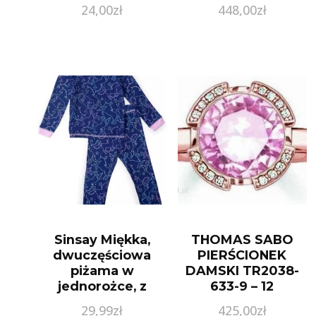
24,00
zł
448,00
zł
Sinsay Miękka,
THOMAS SABO
dwuczęściowa
PIERŚCIONEK
piżama w
DAMSKI TR2038-
jednorożce, z
633-9 – 12
długim rękawem
29,99
zł
425,00
zł