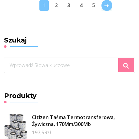
→
1
2
3
4
5
Szukaj
Szukasz
czegoś?
Produkty
Citizen Taśma Termotransferowa,
Żywiczna, 170Mm/300Mb
197,59
zł