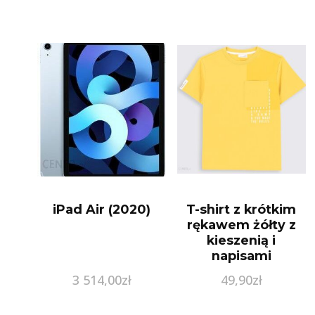
iPad Air (2020)
T-shirt z krótkim
rękawem żółty z
kieszenią i
napisami
3 514,00
zł
49,90
zł