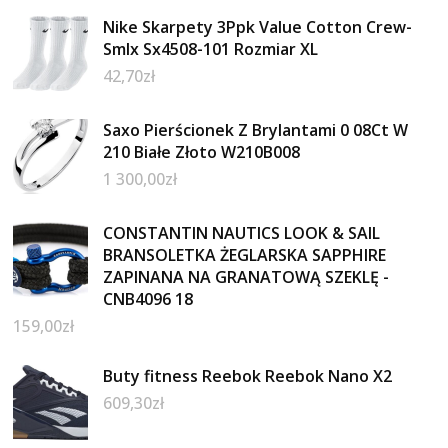
Nike Skarpety 3Ppk Value Cotton Crew-
Smlx Sx4508-101 Rozmiar XL
42,70
zł
Saxo Pierścionek Z Brylantami 0 08Ct W
210 Białe Złoto W210B008
1 300,00
zł
CONSTANTIN NAUTICS LOOK & SAIL
BRANSOLETKA ŻEGLARSKA SAPPHIRE
ZAPINANA NA GRANATOWĄ SZEKLĘ -
CNB4096 18
159,00
zł
Buty fitness Reebok Reebok Nano X2
609,30
zł