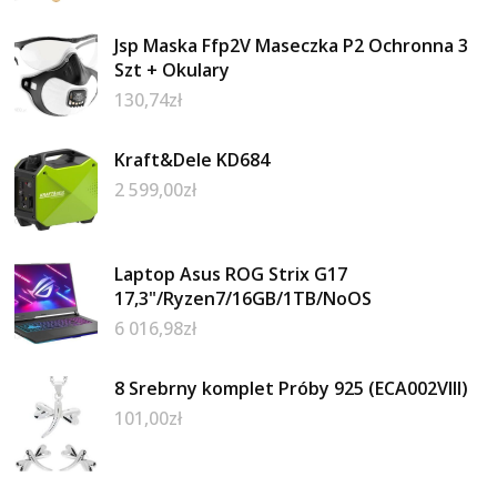
Jsp Maska Ffp2V Maseczka P2 Ochronna 3
Szt + Okulary
130,74
zł
Kraft&Dele KD684
2 599,00
zł
Laptop Asus ROG Strix G17
17,3"/Ryzen7/16GB/1TB/NoOS
6 016,98
zł
8 Srebrny komplet Próby 925 (ECA002VIII)
101,00
zł