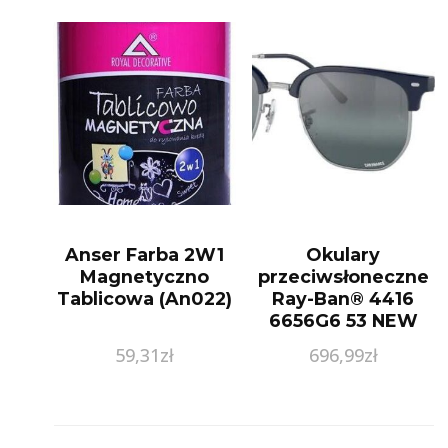
Anser Farba 2W1
Okulary
Magnetyczno
przeciwsłoneczne
Tablicowa (An022)
Ray-Ban® 4416
6656G6 53 NEW
CLUBMASTER z
59,31
zł
696,99
zł
polaryzacją