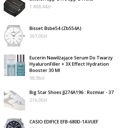
1 868,44
zł
Bisset Bsbe54 (Zb554A)
367,00
zł
Eucerin Nawilżające Serum Do Twarzy
HyaluronFiller + 3X Effect Hydration
Booster 30 Ml
98,96
zł
Big Star Shoes JJ274A196 : Rozmiar - 37
216,00
zł
CASIO EDIFICE EFB-680D-1AVUEF