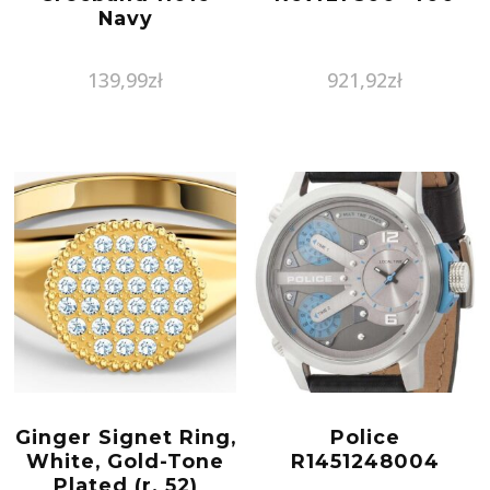
Navy
139,99
zł
921,92
zł
Ginger Signet Ring,
Police
White, Gold-Tone
R1451248004
Plated (r. 52)