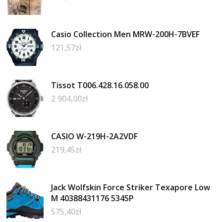
Casio Collection Men MRW-200H-7BVEF
121,57
zł
Tissot T006.428.16.058.00
2 904,00
zł
CASIO W-219H-2A2VDF
219,45
zł
Jack Wolfskin Force Striker Texapore Low
M 40388431176 5345P
575,40
zł