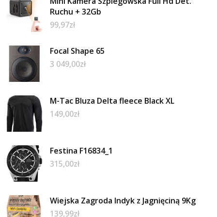
Mini Kamera Szpiegowska Full Hd Det.
Ruchu + 32Gb
99,97
zł
Focal Shape 65
3 049,00
zł
M-Tac Bluza Delta fleece Black XL
149,00
zł
Festina F16834_1
315,00
zł
Wiejska Zagroda Indyk z Jagnięciną 9Kg
139,99
zł