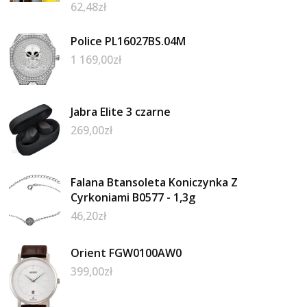
62,48
zł
Police PL16027BS.04M
1 169,00
zł
Jabra Elite 3 czarne
269,00
zł
Falana Btansoleta Koniczynka Z
Cyrkoniami B0577 - 1,3g
46,20
zł
Orient FGW0100AW0
399,00
zł