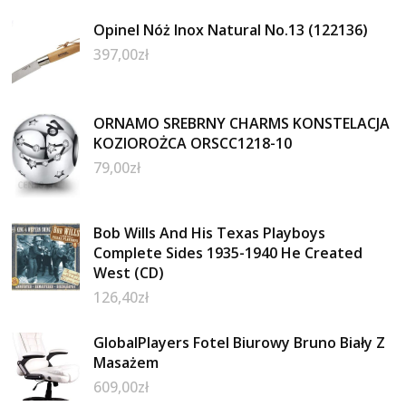
Opinel Nóż Inox Natural No.13 (122136)
397,00
zł
ORNAMO SREBRNY CHARMS KONSTELACJA
KOZIOROŻCA ORSCC1218-10
79,00
zł
Bob Wills And His Texas Playboys
Complete Sides 1935-1940 He Created
West (CD)
126,40
zł
GlobalPlayers Fotel Biurowy Bruno Biały Z
Masażem
609,00
zł