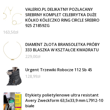
VALERIO.PL DELIKATNY POZŁACANY
SREBRNY KOMPLET CELEBRYTKA DUŻE
KÓŁKO KÓŁECZKO RING CIRCLE SREBRO
925 Z1859ZG
163,50
zł
DIAMENT ZŁOTA BRANSOLETKA PRÓBY
333 BLASZKA W KSZTAŁCIE KWADRATU
229,00
zł
Urgent Trzewiki Robocze 112 Sb 45
128,99
zł
Etykiety polietylenowe ultra resistant
Avery Zweckform 63,5x33,9 mm L7912-10
białe