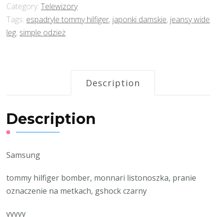
Category:
Telewizory
Tags:
espadryle tommy hilfiger
,
japonki damskie
,
jeansy wide
leg
,
simple odzież
Description
Description
Samsung
tommy hilfiger bomber, monnari listonoszka, pranie
oznaczenie na metkach, gshock czarny
yyyyy