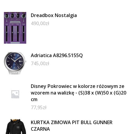
Dreadbox Nostalgia
490,00
zł
Adriatica A8296.5155Q
745,00
zł
Disney Pokrowiec w kolorze różowym ze
wzorem na walizkę - (S)38 x (W)50 x (G)20
cm
77,95
zł
KURTKA ZIMOWA PIT BULL GUNNER
CZARNA