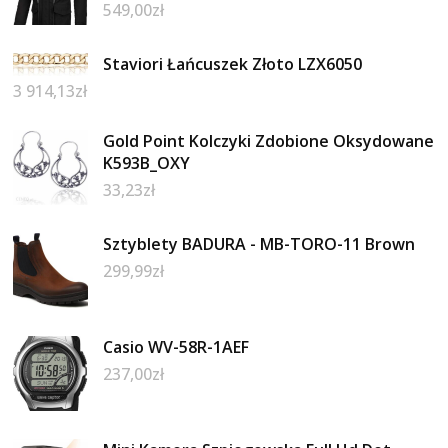
549,00
zł
Staviori Łańcuszek Złoto LZX6050
3 914,13
zł
Gold Point Kolczyki Zdobione Oksydowane
K593B_OXY
33,23
zł
Sztyblety BADURA - MB-TORO-11 Brown
299,99
zł
Casio WV-58R-1AEF
237,00
zł