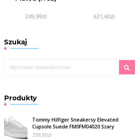
249,99
zł
621,60
zł
Szukaj
Szukasz
czegoś?
Produkty
Tommy Hilfiger Sneakersy Elevated
Cupsole Suede FM0FM04020 Szary
299,99
zł