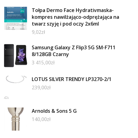
Tołpa Dermo Face Hydrativmaska-
kompres nawilżająco-odprężająca na
twarz szyję i pod oczy 2x6ml
9,02
zł
Samsung Galaxy Z Flip3 5G SM-F711
8/128GB Czarny
3 415,00
zł
LOTUS SILVER TRENDY LP3270-2/1
239,00
zł
Arnolds & Sons 5 G
140,00
zł