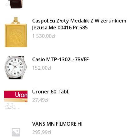
Caspol.Eu Złoty Medalik Z Wizerunkiem
Jezusa Me.00416 Pr.585
1 530,00
zł
Casio MTP-1302L-7BVEF
152,00
zł
Uroner 60 Tabl.
27,49
zł
VANS MN FILMORE HI
295,99
zł