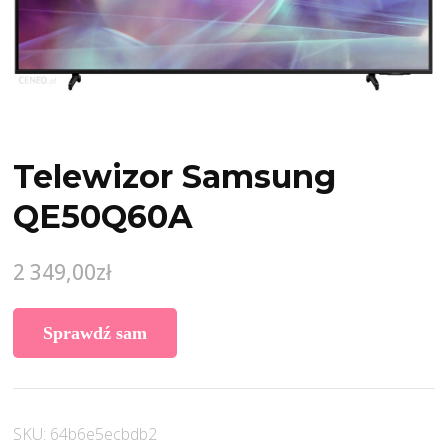
Telewizor Samsung
QE50Q60A
2 349,00
zł
Sprawdź sam
SKU:
64b6e5ecbdb2