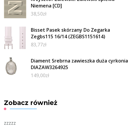
Niemena [CD]
38,50
zł
Bisset Pasek skórzany Do Zegarka
Zegbs115 16/14 (ZEGBS1151614)
83,77
zł
Diament Srebrna zawieszka duża cyrkonia
DIAZAW3264925
149,00
zł
Zobacz również
zzzzz