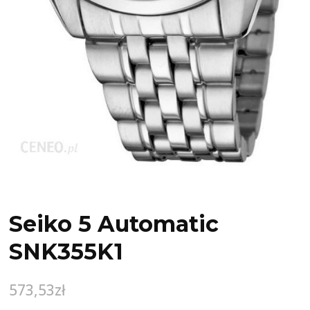
Seiko 5 Automatic
SNK355K1
573,53
zł