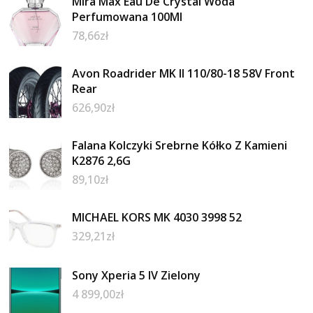
Mira Max Eau De Crystal Woda
Perfumowana 100Ml
78,66
zł
Avon Roadrider MK II 110/80-18 58V Front
Rear
626,90
zł
Falana Kolczyki Srebrne Kółko Z Kamieni
K2876 2,6G
89,10
zł
MICHAEL KORS MK 4030 3998 52
329,21
zł
Sony Xperia 5 IV Zielony
4 899,00
zł