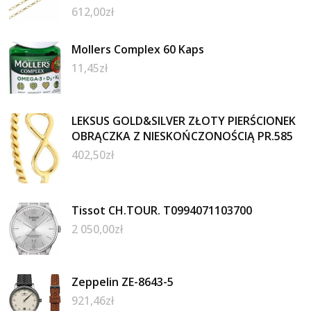
612,00
zł
Mollers Complex 60 Kaps
11,45
zł
LEKSUS GOLD&SILVER ZŁOTY PIERŚCIONEK
OBRĄCZKA Z NIESKOŃCZONOŚCIĄ PR.585
402,50
zł
Tissot CH.TOUR. T0994071103700
2 050,00
zł
Zeppelin ZE-8643-5
921,46
zł