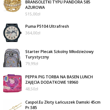
BRANSOLETKI TYPU PANDORA 585
AŻUROWA
515,00
zł
Puma P5104 Ultrafresh
364,00
zł
Starter Plecak Szkolny Młodzieżowy
Turystyczny
79,99
zł
PEPPA PIG TORBA NA BASEN LUNCH
ZAJĘCIA DODATKOWE 18960
48,50
zł
Caspol.Eu Złoty Łańcuszek Damski 45cm
Pr.585