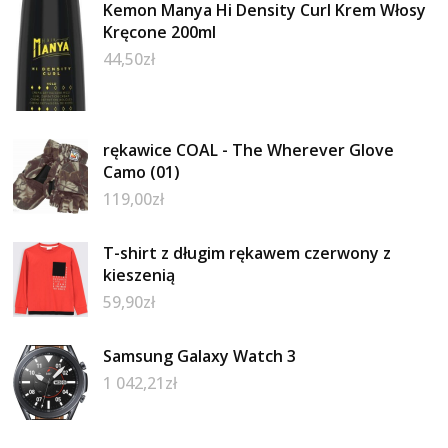
Kemon Manya Hi Density Curl Krem Włosy
Kręcone 200ml
44,50
zł
rękawice COAL - The Wherever Glove
Camo (01)
119,00
zł
T-shirt z długim rękawem czerwony z
kieszenią
59,90
zł
Samsung Galaxy Watch 3
1 042,21
zł