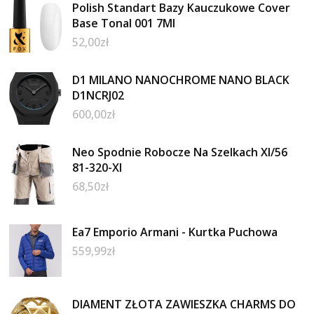
Polish Standart Bazy Kauczukowe Cover
Base Tonal 001 7Ml
52,00
zł
D1 MILANO NANOCHROME NANO BLACK
D1NCRJ02
600,00
zł
Neo Spodnie Robocze Na Szelkach Xl/56
81-320-Xl
68,50
zł
Ea7 Emporio Armani - Kurtka Puchowa
559,99
zł
DIAMENT ZŁOTA ZAWIESZKA CHARMS DO