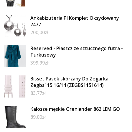
Ankabizuteria.Pl Komplet Oksydowany
2477
200,00
zł
Reserved - Płaszcz ze sztucznego futra -
Turkusowy
399,99
zł
Bisset Pasek skórzany Do Zegarka
Zegbs115 16/14 (ZEGBS1151614)
83,77
zł
Kalosze męskie Grenlander 862 LEMIGO
89,00
zł