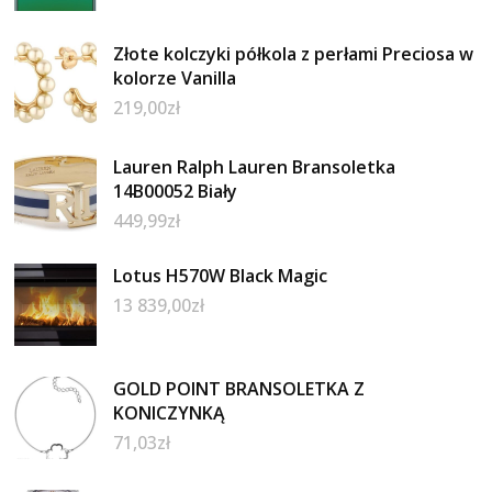
Złote kolczyki półkola z perłami Preciosa w
kolorze Vanilla
219,00
zł
Lauren Ralph Lauren Bransoletka
14B00052 Biały
449,99
zł
Lotus H570W Black Magic
13 839,00
zł
GOLD POINT BRANSOLETKA Z
KONICZYNKĄ
71,03
zł