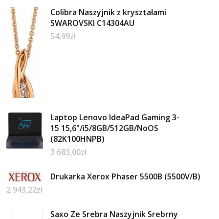
Colibra Naszyjnik z kryształami
SWAROVSKI C14304AU
54,99
zł
Laptop Lenovo IdeaPad Gaming 3-
15 15,6"/i5/8GB/512GB/NoOS
(82K100HNPB)
3 683,00
zł
Drukarka Xerox Phaser 5500B (5500V/B)
2 943,22
zł
Saxo Ze Srebra Naszyjnik Srebrny