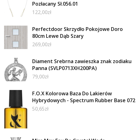
Pozłacany Sł.056.01
122,00
zł
Perfectdoor Skrzydło Pokojowe Doro
80cm Lewe Dąb Szary
269,00
zł
Diament Srebrna zawieszka znak zodiaku
Panna (SVLP0713XH200PA)
79,00
zł
F.O.X Kolorowa Baza Do Lakierów
Hybrydowych - Spectrum Rubber Base 072
50,65
zł