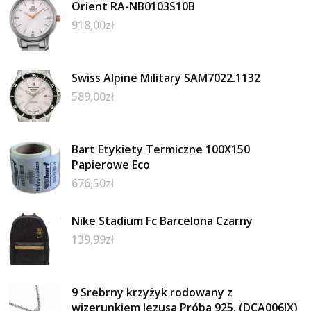
Orient RA-NB0103S10B
918,00
zł
Swiss Alpine Military SAM7022.1132
589,00
zł
Bart Etykiety Termiczne 100X150
Papierowe Eco
676,50
zł
Nike Stadium Fc Barcelona Czarny
139,99
zł
9 Srebrny krzyżyk rodowany z
wizerunkiem Jezusa Próba 925. (DCA006IX)