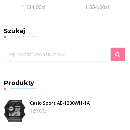
1 134,00
zł
1 854,00
zł
Szukaj
Szukasz
czegoś?
Produkty
Casio Sport AE-1200WH-1A
129,00
zł