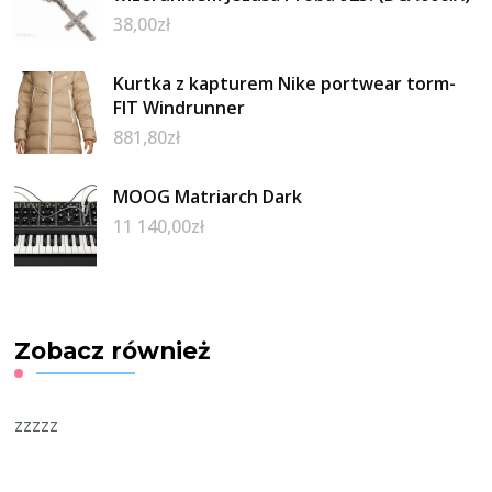
38,00
zł
Kurtka z kapturem Nike portwear torm-
FIT Windrunner
881,80
zł
MOOG Matriarch Dark
11 140,00
zł
Zobacz również
zzzzz