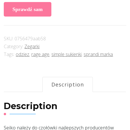
Sprawdź sam
SKU:
0756479aab58
Category:
Zegarki
Tags:
odziez
,
rage age
,
simple sukienki
,
sprandi marka
Description
Description
Seiko należy do czołówki najlepszych producentów