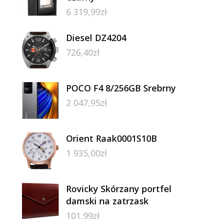
6 319,99
zł
Diesel DZ4204
726,40
zł
POCO F4 8/256GB Srebrny
2 047,95
zł
Orient Raak0001S10B
1 935,00
zł
Rovicky Skórzany portfel
damski na zatrzask
101,99
zł