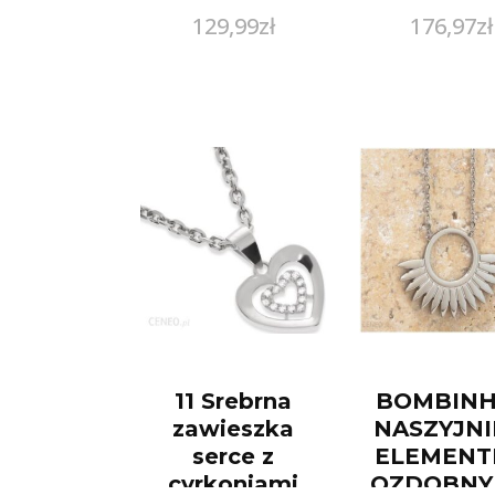
129,99
zł
176,97
zł
11 Srebrna
BOMBINH
zawieszka
NASZYJNI
serce z
ELEMENT
cyrkoniami
OZDOBNY