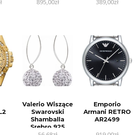
ł
895,00
zł
389,00
zł
Valerio Wiszące
Emporio
L2
Swarovski
Armani RETRO
Shamballa
AR2499
Srebro 925
56,68
zł
919,00
zł
Fk005