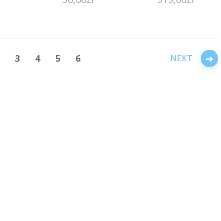
→
3
4
5
6