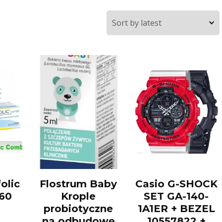
folic
Flostrum Baby
Casio G-SHOCK
60
Krople
SET GA-140-
probiotyczne
1A1ER + BEZEL
na odbudowę
10557822 +