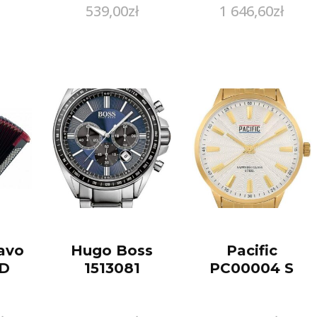
539,00
zł
1 646,60
zł
CM
avo
Hugo Boss
Pacific
ED
1513081
PC00004 S