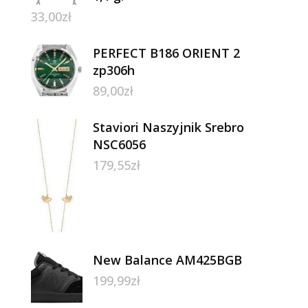
33,00
zł
PERFECT B186 ORIENT 2
zp306h
89,00
zł
Staviori Naszyjnik Srebro
NSC6056
179,55
zł
New Balance AM425BGB
199,99
zł