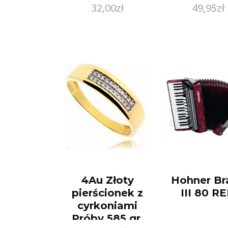
32,00
zł
49,95
zł
Próby 925
DŁ. 40 
(WCC027XI)
4Au Złoty
Hohner Br
pierścionek z
III 80 R
cyrkoniami
Próby 585 gr.