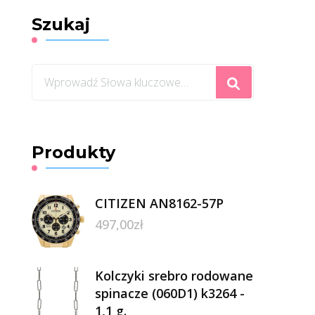
Szukaj
Szukasz
czegoś?
Produkty
CITIZEN AN8162-57P
497,00
zł
Kolczyki srebro rodowane
spinacze (060D1) k3264 -
1,1 g.