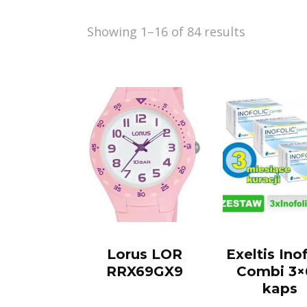
Showing 1–16 of 84 results
Lorus LOR
Exeltis Ino
RRX69GX9
Combi 3×
kaps