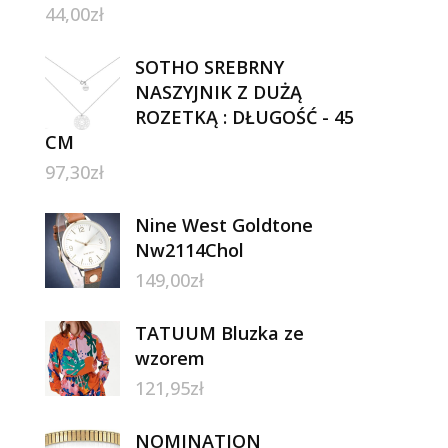
44,00
zł
SOTHO SREBRNY
NASZYJNIK Z DUŻĄ
ROZETKĄ : DŁUGOŚĆ - 45
CM
97,30
zł
Nine West Goldtone
Nw2114Chol
149,00
zł
TATUUM Bluzka ze
wzorem
121,95
zł
NOMINATION