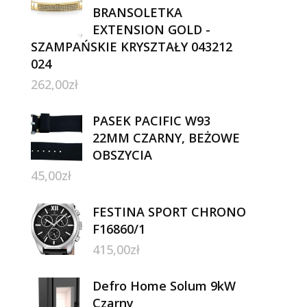
BRANSOLETKA
EXTENSION GOLD -
SZAMPAŃSKIE KRYSZTAŁY 043212
024
262,00
zł
PASEK PACIFIC W93
22MM CZARNY, BEŻOWE
OBSZYCIA
45,00
zł
FESTINA SPORT CHRONO
F16860/1
415,00
zł
Defro Home Solum 9kW
Czarny