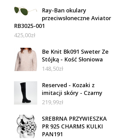
Ray-Ban okulary
przeciwsłoneczne Aviator
RB3025-001
425,00
zł
Be Knit Bk091 Sweter Ze
Stójką - Kość Słoniowa
148,50
zł
Reserved - Kozaki z
imitacji skóry - Czarny
219,99
zł
SREBRNA PRZYWIESZKA
PR 925 CHARMS KULKI
PAN191