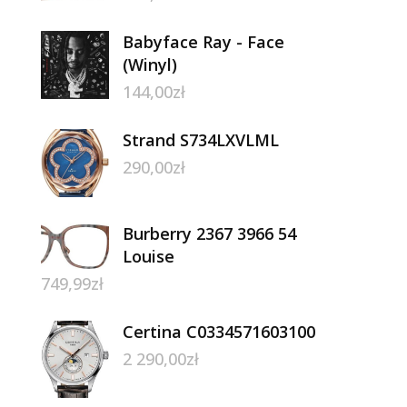
Babyface Ray - Face
(Winyl)
144,00
zł
Strand S734LXVLML
290,00
zł
Burberry 2367 3966 54
Louise
749,99
zł
Certina C0334571603100
2 290,00
zł