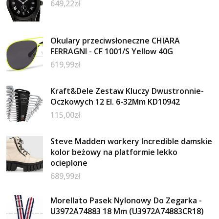
649,22
zł
Okulary przeciwsłoneczne CHIARA
FERRAGNI - CF 1001/S Yellow 40G
619,99
zł
Kraft&Dele Zestaw Kluczy Dwustronnie-
Oczkowych 12 El. 6-32Mm KD10942
115,00
zł
Steve Madden workery Incredible damskie
kolor beżowy na platformie lekko
ocieplone
689,99
zł
Morellato Pasek Nylonowy Do Zegarka -
U3972A74883 18 Mm (U3972A74883CR18)