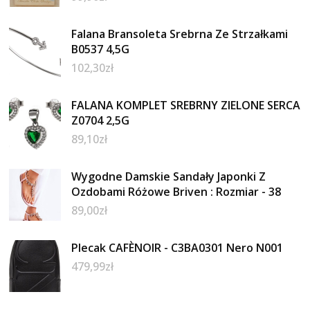
Falana Bransoleta Srebrna Ze Strzałkami
B0537 4,5G
102,30
zł
FALANA KOMPLET SREBRNY ZIELONE SERCA
Z0704 2,5G
89,10
zł
Wygodne Damskie Sandały Japonki Z
Ozdobami Różowe Briven : Rozmiar - 38
89,00
zł
Plecak CAFÈNOIR - C3BA0301 Nero N001
479,99
zł