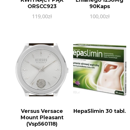
ORSCC923
90Kaps
119,00
zł
100,00
zł
Versus Versace
HepaSlimin 30 tabl.
Mount Pleasant
(Vsp560118)