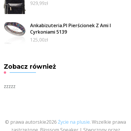
929,99
zł
Ankabizuteria.Pl Pierścionek Z Ami I
Cyrkoniami 5139
125,00
zł
Zobacz również
zzzzz
© prawa autorskie2026
Życie na plusie
. Wszelkie prawa
zastrzeżone.
Blossom Speaker | Stworzony przez