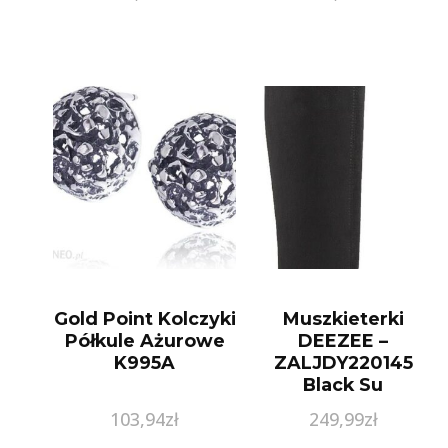
BEŻOWY
Gold Point Kolczyki
Muszkieterki
Półkule Ażurowe
DEEZEE –
K995A
ZALJDY220145
Black Su
103,94
zł
249,99
zł