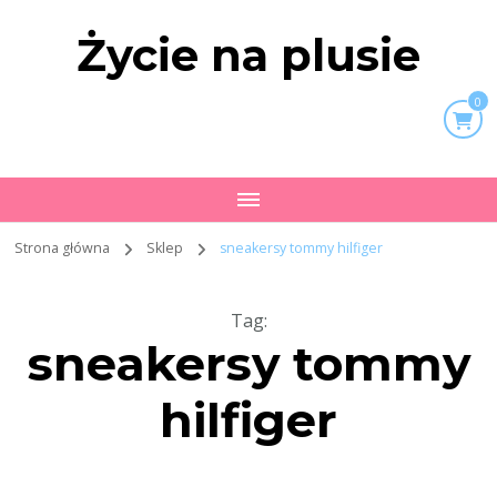
Życie na plusie
0
Strona główna
Sklep
sneakersy tommy hilfiger
Tag
:
sneakersy tommy
hilfiger