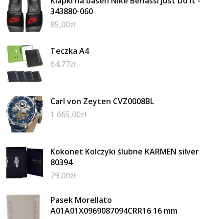
Klapki na basen Nike Benassi Just Do It -
343880-060
85,00
zł
Teczka A4
64,77
zł
Carl von Zeyten CVZ0008BL
1 665,00
zł
Kokonet Kolczyki ślubne KARMEN silver
80394
79,00
zł
Pasek Morellato
A01A01X0969087094CRR16 16 mm