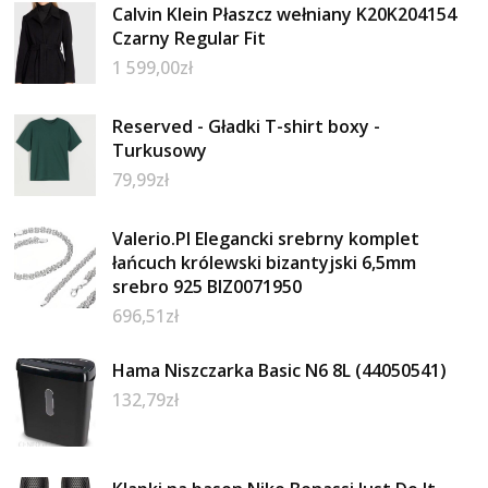
Calvin Klein Płaszcz wełniany K20K204154
Czarny Regular Fit
1 599,00
zł
Reserved - Gładki T-shirt boxy -
Turkusowy
79,99
zł
Valerio.Pl Elegancki srebrny komplet
łańcuch królewski bizantyjski 6,5mm
srebro 925 BIZ0071950
696,51
zł
Hama Niszczarka Basic N6 8L (44050541)
132,79
zł