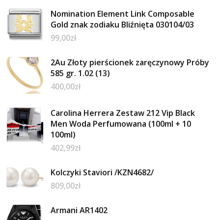
Nomination Element Link Composable
Gold znak zodiaku Bliźnięta 030104/03
99,00
zł
2Au Złoty pierścionek zaręczynowy Próby
585 gr. 1.02 (13)
400,00
zł
Carolina Herrera Zestaw 212 Vip Black
Men Woda Perfumowana (100ml + 10
100ml)
402,99
zł
Kolczyki Staviori /KZN4682/
809,00
zł
Armani AR1402