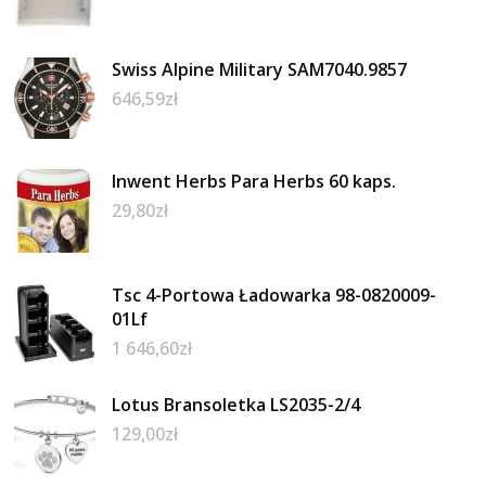
Swiss Alpine Military SAM7040.9857
646,59
zł
Inwent Herbs Para Herbs 60 kaps.
29,80
zł
Tsc 4-Portowa Ładowarka 98-0820009-
01Lf
1 646,60
zł
Lotus Bransoletka LS2035-2/4
129,00
zł