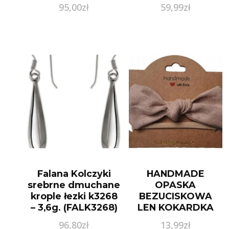
95,00
zł
59,99
zł
Falana Kolczyki
HANDMADE
srebrne dmuchane
OPASKA
krople łezki k3268
BEZUCISKOWA
– 3,6g. (FALK3268)
LEN KOKARDKA
HANDMADE
96,80
zł
13,99
zł