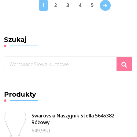
→
1
2
3
4
5
Szukaj
Szukasz
czegoś?
Produkty
Swarovski Naszyjnik Stella 5645382
Różowy
649,99
zł