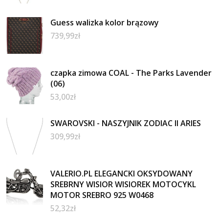
Guess walizka kolor brązowy
739,99
zł
czapka zimowa COAL - The Parks Lavender
(06)
53,00
zł
SWAROVSKI - NASZYJNIK ZODIAC II ARIES
309,99
zł
VALERIO.PL ELEGANCKI OKSYDOWANY
SREBRNY WISIOR WISIOREK MOTOCYKL
MOTOR SREBRO 925 W0468
52,32
zł