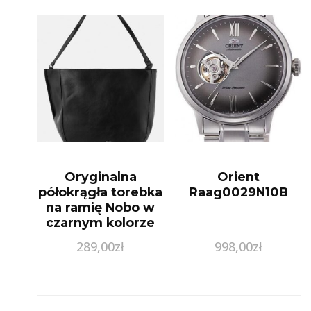
Oryginalna
Orient
półokrągła torebka
Raag0029N10B
na ramię Nobo w
czarnym kolorze
289,00
zł
998,00
zł