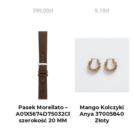
399,00
zł
9,19
zł
Pasek Morellato –
Mango Kolczyki
A01X5674D75032CR20
Anya 37005840
szerokość 20 MM
Złoty