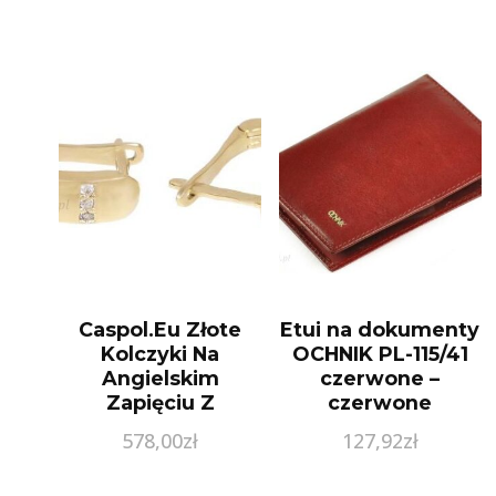
Caspol.Eu Złote
Etui na dokumenty
Kolczyki Na
OCHNIK PL-115/41
Angielskim
czerwone –
Zapięciu Z
czerwone
Cyrkoniami
578,00
zł
127,92
zł
Kl.00310 Pr.585