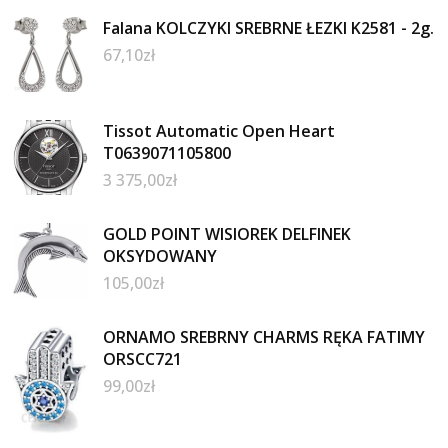
Falana KOLCZYKI SREBRNE ŁEZKI K2581 - 2g.
67,10
zł
Tissot Automatic Open Heart
T0639071105800
3 375,00
zł
GOLD POINT WISIOREK DELFINEK
OKSYDOWANY
105,00
zł
ORNAMO SREBRNY CHARMS RĘKA FATIMY
ORSCC721
99,00
zł