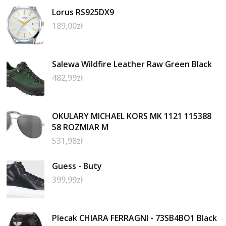
Lorus RS925DX9
189,00
zł
Salewa Wildfire Leather Raw Green Black
482,99
zł
OKULARY MICHAEL KORS MK 1121 115388
58 ROZMIAR M
531,98
zł
Guess - Buty
399,99
zł
Plecak CHIARA FERRAGNI - 73SB4BO1 Black