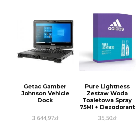
Getac Gamber
Pure Lightness
Johnson Vehicle
Zestaw Woda
Dock
Toaletowa Spray
75Ml + Dezodorant
Spray 150Ml
3 644,97
zł
35,50
zł