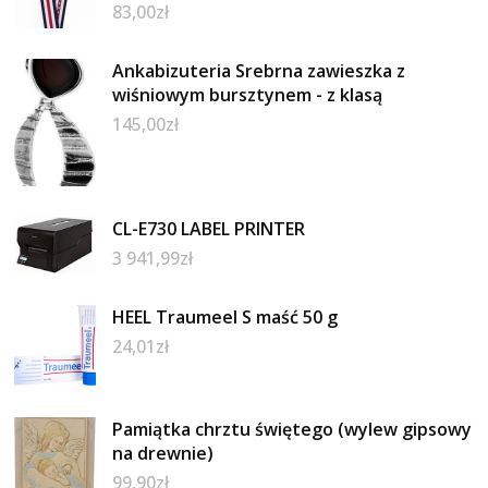
83,00
zł
Ankabizuteria Srebrna zawieszka z
wiśniowym bursztynem - z klasą
145,00
zł
CL-E730 LABEL PRINTER
3 941,99
zł
HEEL Traumeel S maść 50 g
24,01
zł
Pamiątka chrztu świętego (wylew gipsowy
na drewnie)
99,90
zł