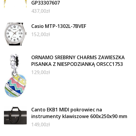
GP33307607
437,00
zł
Casio MTP-1302L-7BVEF
152,00
zł
ORNAMO SREBRNY CHARMS ZAWIESZKA
PISANKA Z NIESPODZIANKĄ ORSCC1753
129,00
zł
Canto EKB1 MIDI pokrowiec na
instrumenty klawiszowe 600x250x90 mm
149,00
zł