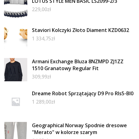
LOTUS STYLE MEN BASIC LS2099-2/3
229,00
zł
Staviori Kolczyki Złoto Diament KZD0632
1 334,75
zł
Armani Exchange Bluza 8NZMPD ZJ1ZZ
1510 Granatowy Regular Fit
309,99
zł
Dreame Robot Sprzątający D9 Pro Rls5-Bl0
1 289,00
zł
Geographical Norway Spodnie dresowe
"Merato" w kolorze szarym