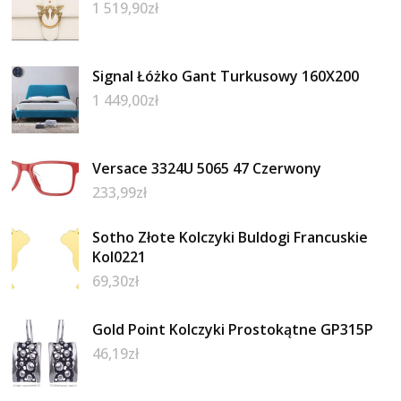
1 519,90
zł
Signal Łóżko Gant Turkusowy 160X200
1 449,00
zł
Versace 3324U 5065 47 Czerwony
233,99
zł
Sotho Złote Kolczyki Buldogi Francuskie
Kol0221
69,30
zł
Gold Point Kolczyki Prostokątne GP315P
46,19
zł