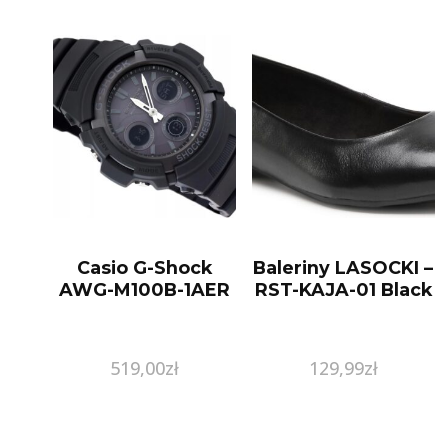
Casio G-Shock
Baleriny LASOCKI –
AWG-M100B-1AER
RST-KAJA-01 Black
519,00
zł
129,99
zł