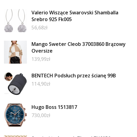
Valerio Wiszące Swarovski Shamballa
Srebro 925 Fk005
56,68
zł
Mango Sweter Cleob 37003860 Brązowy
Oversize
139,99
zł
BENTECH Podsłuch przez ścianę 99B
114,90
zł
Hugo Boss 1513817
730,00
zł