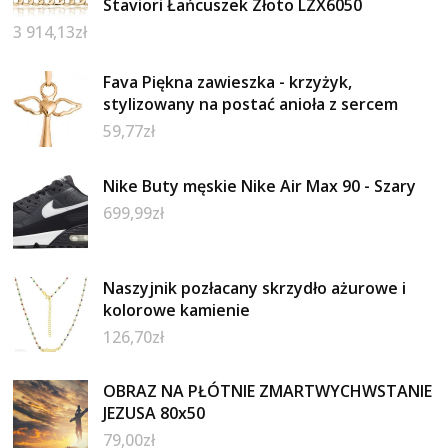
Staviori Łańcuszek Złoto LZX6050
3 914,13
zł
Fava Piękna zawieszka - krzyżyk,
stylizowany na postać anioła z sercem
59,77
zł
Nike Buty męskie Nike Air Max 90 - Szary
699,99
zł
Naszyjnik pozłacany skrzydło ażurowe i
kolorowe kamienie
126,70
zł
OBRAZ NA PŁÓTNIE ZMARTWYCHWSTANIE
JEZUSA 80x50
79,00
zł