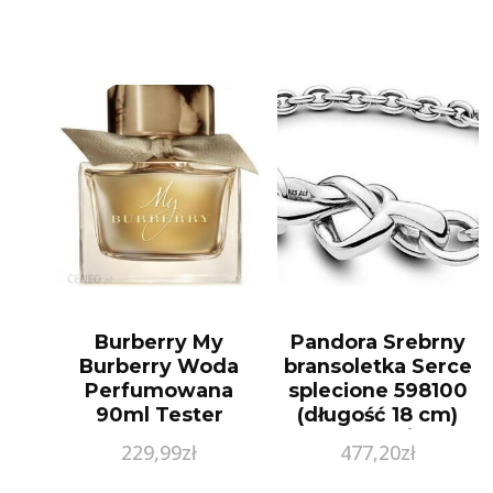
Burberry My
Pandora Srebrny
Burberry Woda
bransoletka Serce
Perfumowana
splecione 598100
90ml Tester
(długość 18 cm)
srebro 925/1000
229,99
zł
477,20
zł