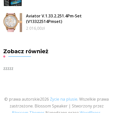
Aviator V.1.33.2.251.4Pm-Set
(V13322514Pmset)
2 016,00
zł
Zobacz również
zzzzz
© prawa autorskie2026
Życie na plusie
. Wszelkie prawa
zastrzeżone.
Blossom Speaker | Stworzony przez
Blossom Themes
.Napędzane przez
WordPress
.