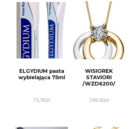
ELGYDIUM pasta
WISIOREK
wybielająca 75ml
STAVIORI
/WZD6200/
15,90
zł
749,00
zł