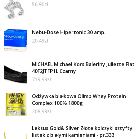
56,90
zł
Nebu-Dose Hipertonic 30 amp.
20,49
zł
MICHAEL Michael Kors Baleriny Juliette Flat
40F2JTFP1L Czarny
719,99
zł
Odżywka białkowa Olimp Whey Protein
Complex 100% 1800g
208,99
zł
Leksus Gold& Silver Złote kolczyki sztyfty
listek z białymi kamieniami - pr.333