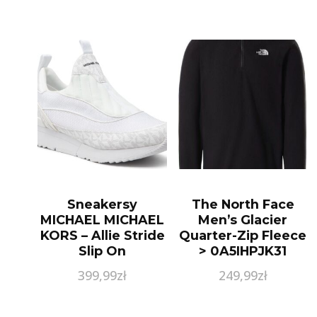
Sneakersy
The North Face
MICHAEL MICHAEL
Men’s Glacier
KORS – Allie Stride
Quarter-Zip Fleece
Slip On
> 0A5IHPJK31
43S2ALFP5D
399,99
zł
249,99
zł
Bright Wht