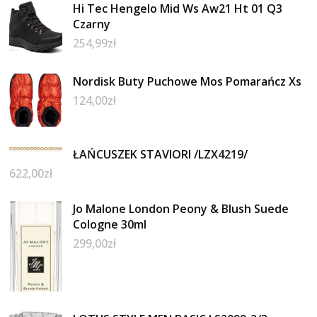
Hi Tec Hengelo Mid Ws Aw21 Ht 01 Q3
Czarny
254,99
zł
Nordisk Buty Puchowe Mos Pomarańcz Xs
124,00
zł
ŁAŃCUSZEK STAVIORI /LZX4219/
622,00
zł
Jo Malone London Peony & Blush Suede
Cologne 30ml
299,00
zł