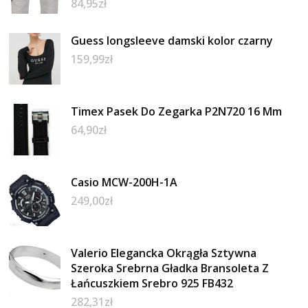
84,95
zł
Guess longsleeve damski kolor czarny
159,99
zł
Timex Pasek Do Zegarka P2N720 16 Mm
64,90
zł
Casio MCW-200H-1A
249,00
zł
Valerio Elegancka Okrągła Sztywna
Szeroka Srebrna Gładka Bransoleta Z
Łańcuszkiem Srebro 925 FB432
282,31
zł