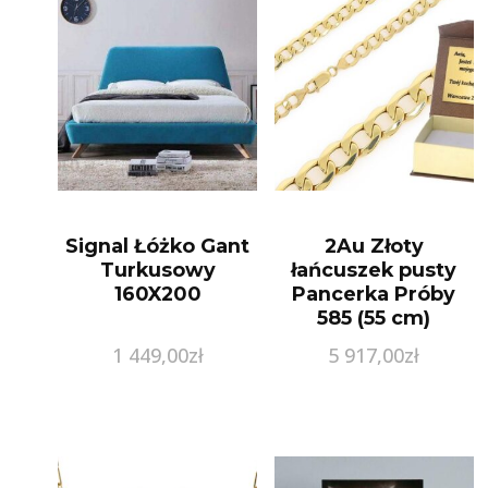
Signal Łóżko Gant
2Au Złoty
Turkusowy
łańcuszek pusty
160X200
Pancerka Próby
585 (55 cm)
1 449,00
zł
5 917,00
zł