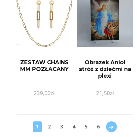
ZESTAW CHAINS
Obrazek Anioł
MM POZŁACANY
stróż z dziećmi na
plexi
239,00
zł
21,50
zł
→
1
2
3
4
5
6