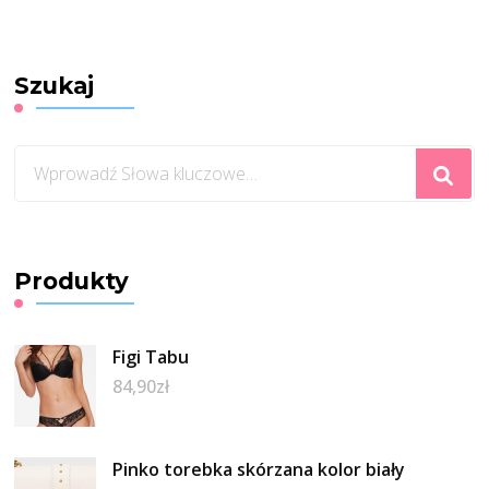
Szukaj
Szukasz
czegoś?
Produkty
Figi Tabu
84,90
zł
Pinko torebka skórzana kolor biały