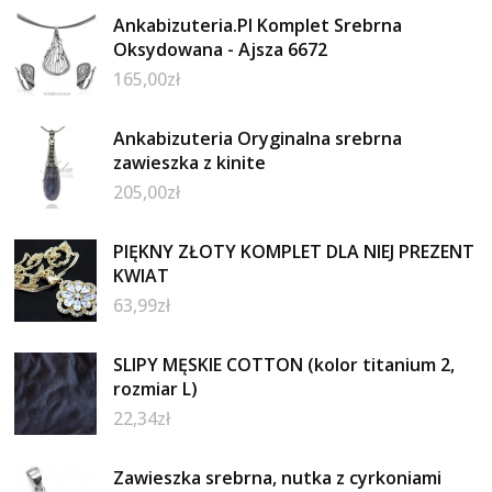
Ankabizuteria.Pl Komplet Srebrna
Oksydowana - Ajsza 6672
165,00
zł
Ankabizuteria Oryginalna srebrna
zawieszka z kinite
205,00
zł
PIĘKNY ZŁOTY KOMPLET DLA NIEJ PREZENT
KWIAT
63,99
zł
SLIPY MĘSKIE COTTON (kolor titanium 2,
rozmiar L)
22,34
zł
Zawieszka srebrna, nutka z cyrkoniami