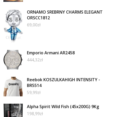
ORNAMO SREBRNY CHARMS ELEGANT
ORSCC1812
69,00
zł
Emporio Armani AR2458
444,32
zł
Reebok KOSZULKAHIGH INTENSITY -
BR5514
59,99
zł
Alpha Spirit Wild Fish (45x200G) 9Kg
198,99
zł