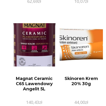
62,69
zł
10,07
zł
150Ml
Magnat Ceramic
Skinoren Krem
C65 Lawendowy
20% 30g
Angelit 5L
140,43
zł
44,00
zł