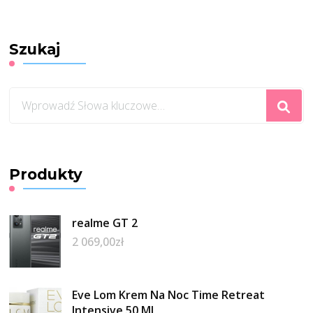
Szukaj
Szukasz
czegoś?
Produkty
realme GT 2
2 069,00
zł
Eve Lom Krem Na Noc Time Retreat
Intensive 50 Ml