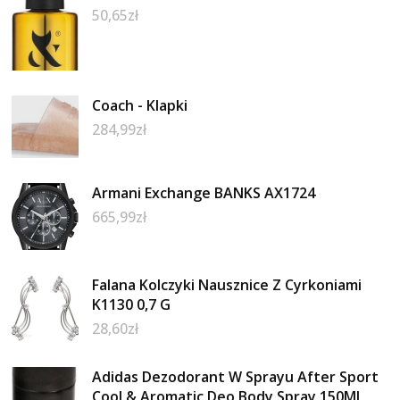
50,65
zł
Coach - Klapki
284,99
zł
Armani Exchange BANKS AX1724
665,99
zł
Falana Kolczyki Nausznice Z Cyrkoniami
K1130 0,7 G
28,60
zł
Adidas Dezodorant W Sprayu After Sport
Cool & Aromatic Deo Body Spray 150Ml