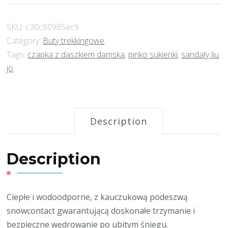
SKU:
c30c80985ec9
Category:
Buty trekkingowe
Tags:
czapka z daszkiem damska
,
pinko sukienki
,
sandały liu
jo
Description
Description
Ciepłe i wodoodporne, z kauczukową podeszwą
snowcontact gwarantującą doskonałe trzymanie i
bezpieczne wędrowanie po ubitym śniegu.