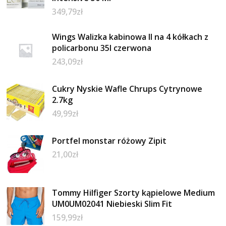
349,79
zł
Wings Walizka kabinowa II na 4 kółkach z
policarbonu 35l czerwona
243,09
zł
Cukry Nyskie Wafle Chrups Cytrynowe
2.7kg
49,99
zł
Portfel monstar różowy Zipit
21,00
zł
Tommy Hilfiger Szorty kąpielowe Medium
UM0UM02041 Niebieski Slim Fit
159,99
zł