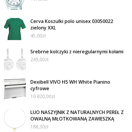
Cerva Koszulki polo unisex 03050022
zielony XXL
45,00
zł
Srebrne kolczyki z nieregularnymi kołami
249,00
zł
Dexibell VIVO H5 WH White Pianino
cyfrowe
10 820,00
zł
LUO NASZYJNIK Z NATURALNYCH PEREŁ Z
OWALNĄ MŁOTKOWANĄ ZAWIESZKĄ
188,30
zł