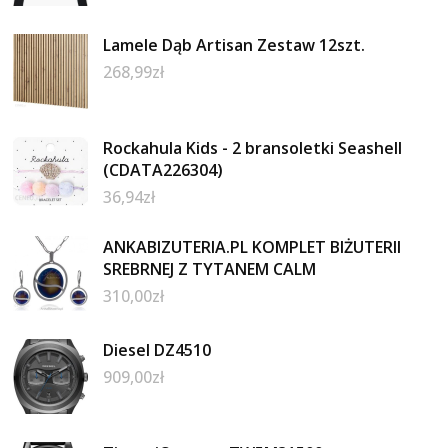
Lamele Dąb Artisan Zestaw 12szt.
268,99
zł
Rockahula Kids - 2 bransoletki Seashell
(CDATA226304)
36,94
zł
ANKABIZUTERIA.PL KOMPLET BIŻUTERII
SREBRNEJ Z TYTANEM CALM
310,00
zł
Diesel DZ4510
909,00
zł