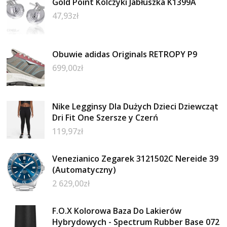
Gold Point Kolczyki Jabłuszka K1399A
47,93
zł
Obuwie adidas Originals RETROPY P9
699,00
zł
Nike Legginsy Dla Dużych Dzieci Dziewcząt
Dri Fit One Szersze y Czerń
119,97
zł
Venezianico Zegarek 3121502C Nereide 39
(Automatyczny)
2 629,00
zł
F.O.X Kolorowa Baza Do Lakierów
Hybrydowych - Spectrum Rubber Base 072