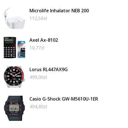
Microlife Inhalator NEB 200
112,56
zł
Axel Ax-8102
10,77
zł
Lorus RL447AX9G
499,00
zł
Casio G-Shock GW-M5610U-1ER
494,80
zł