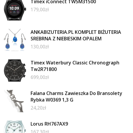
Timex iConnect TW5M31500
179,00
zł
ANKABIZUTERIA.PL KOMPLET BIŻUTERIA
SREBRNA Z NIEBIESKIM OPALEM
130,00
zł
Timex Waterbury Classic Chronograph
Tw2R71800
699,00
zł
Falana Charms Zawieszka Do Bransolety
Rybka W0369 1,3 G
24,20
zł
Lorus RH767AX9
167,30
zł