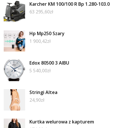
Karcher KM 100/100 R Bp 1.280-103.0
63 295,60
zł
Hp Mp250 Szary
1 900,42
zł
Edox 80500 3 AIBU
5 540,00
zł
Stringi Altea
24,90
zł
Kurtka welurowa z kapturem