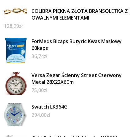
COLIBRA PIĘKNA ZŁOTA BRANSOLETKA Z
OWALNYMI ELEMENTAMI
128,99
zł
ForMeds Bicaps Butyric Kwas Masłowy
60kaps
36,74
zł
Versa Zegar Ścienny Street Czerwony
Metal 28X22X6Cm
75,00
zł
Swatch LK364G
294,00
zł