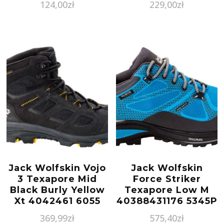
124,00
zł
229,00
zł
Jack Wolfskin Vojo
Jack Wolfskin
3 Texapore Mid
Force Striker
Black Burly Yellow
Texapore Low M
Xt 4042461 6055
40388431176 5345P
369,99
zł
575,40
zł