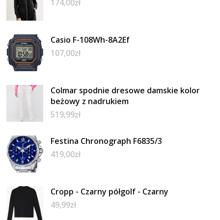
174,00
zł
Casio F-108Wh-8A2Ef
107,00
zł
Colmar spodnie dresowe damskie kolor
beżowy z nadrukiem
519,99
zł
Festina Chronograph F6835/3
419,00
zł
Cropp - Czarny półgolf - Czarny
49,99
zł