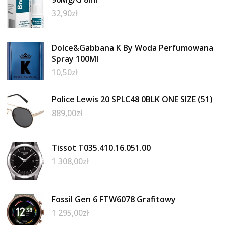
32,90
zł
Dolce&Gabbana K By Woda Perfumowana
Spray 100Ml
10,50
zł
Police Lewis 20 SPLC48 0BLK ONE SIZE (51)
889,00
zł
Tissot T035.410.16.051.00
1 308,00
zł
Fossil Gen 6 FTW6078 Grafitowy
1 295,00
zł