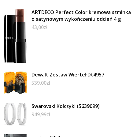
ARTDECO Perfect Color kremowa szminka
o satynowym wykończeniu odcień 4 g
43,00
zł
Dewalt Zestaw Wierteł Dt4957
539,00
zł
Swarovski Kolczyki (5639099)
949,99
zł