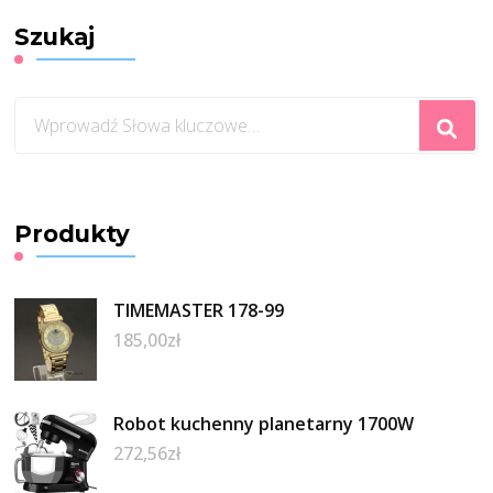
KULECZKI SREBRO
925 FZ025P2_BNG
Szukaj
Szukasz
czegoś?
Produkty
TIMEMASTER 178-99
185,00
zł
Robot kuchenny planetarny 1700W
272,56
zł