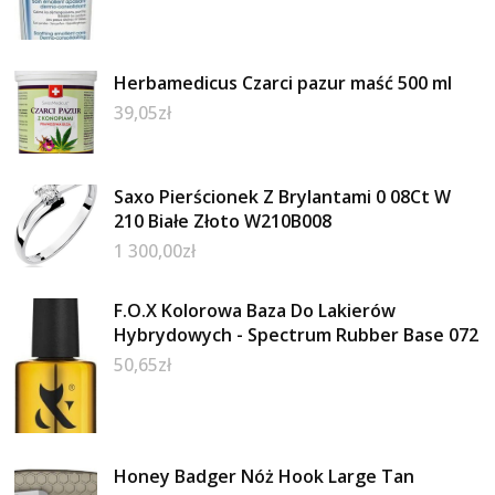
Herbamedicus Czarci pazur maść 500 ml
39,05
zł
Saxo Pierścionek Z Brylantami 0 08Ct W
210 Białe Złoto W210B008
1 300,00
zł
F.O.X Kolorowa Baza Do Lakierów
Hybrydowych - Spectrum Rubber Base 072
50,65
zł
Honey Badger Nóż Hook Large Tan