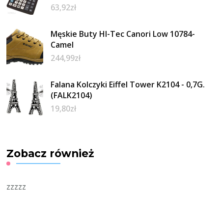
63,92
zł
Męskie Buty HI-Tec Canori Low 10784-
Camel
244,99
zł
Falana Kolczyki Eiffel Tower K2104 - 0,7G.
(FALK2104)
19,80
zł
Zobacz również
zzzzz