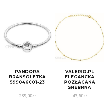
PANDORA
VALERIO.PL
BRANSOLETKA
ELEGANCKA
599046C01-23
POZŁACANA
SREBRNA
BRANSOLETKA NA
289,00
zł
43,60
zł
NOGĘ CHOKER
GŁADKIE KULKI