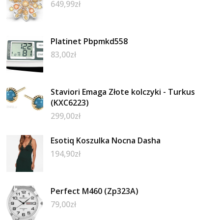
649,99
zł
Platinet Pbpmkd558
83,00
zł
Staviori Emaga Złote kolczyki - Turkus
(KXC6223)
299,00
zł
Esotiq Koszulka Nocna Dasha
194,90
zł
Perfect M460 (Zp323A)
79,00
zł