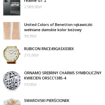
realme GT 2
2 069,00
zł
United Colors of Benetton rękawiczki
wełniane damskie kolor beżowy
99,99
zł
RUBICON RNCE49GASX03BX
215,00
zł
ORNAMO SREBRNY CHARMS SYMBOLICZNY
KWIECIEŃ ORSCC1385-4
59,00
zł
SWAROVSKI PIERŚCIONEK