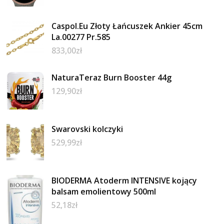
Caspol.Eu Złoty Łańcuszek Ankier 45cm
La.00277 Pr.585
833,00
zł
NaturaTeraz Burn Booster 44g
129,90
zł
Swarovski kolczyki
529,99
zł
BIODERMA Atoderm INTENSIVE kojący
balsam emolientowy 500ml
52,18
zł