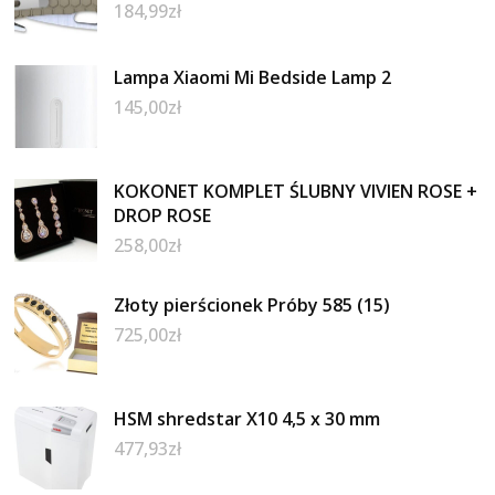
184,99
zł
Lampa Xiaomi Mi Bedside Lamp 2
145,00
zł
KOKONET KOMPLET ŚLUBNY VIVIEN ROSE +
DROP ROSE
258,00
zł
Złoty pierścionek Próby 585 (15)
725,00
zł
HSM shredstar X10 4,5 x 30 mm
477,93
zł