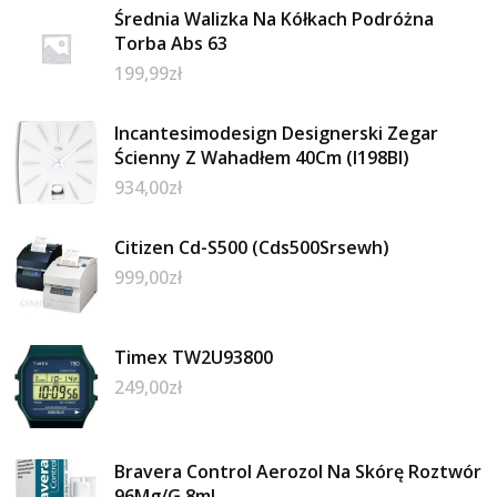
Średnia Walizka Na Kółkach Podróżna
Torba Abs 63
199,99
zł
Incantesimodesign Designerski Zegar
Ścienny Z Wahadłem 40Cm (I198Bl)
934,00
zł
Citizen Cd-S500 (Cds500Srsewh)
999,00
zł
Timex TW2U93800
249,00
zł
Bravera Control Aerozol Na Skórę Roztwór
96Mg/G 8ml