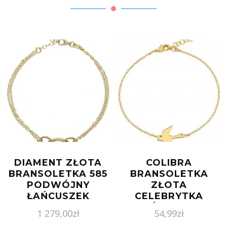
DIAMENT ZŁOTA
COLIBRA
BRANSOLETKA 585
BRANSOLETKA
PODWÓJNY
ZŁOTA
ŁAŃCUSZEK
CELEBRYTKA
JASKÓŁKA MODA
1 279,00
zł
54,99
zł