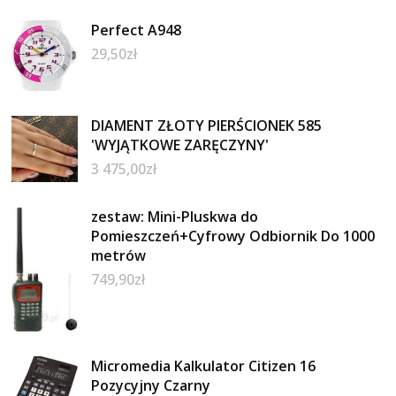
Perfect A948
29,50
zł
DIAMENT ZŁOTY PIERŚCIONEK 585
'WYJĄTKOWE ZARĘCZYNY'
3 475,00
zł
zestaw: Mini-Pluskwa do
Pomieszczeń+Cyfrowy Odbiornik Do 1000
metrów
749,90
zł
Micromedia Kalkulator Citizen 16
Pozycyjny Czarny