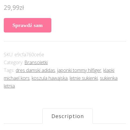
29,99
zł
Sprawdź sam
SKU:
e9cfa760ce6e
Category:
Bransoletki
Tags:
dres damski adidas
,
japonki tommy hilfiger
,
klapki
michael kors
,
koszula hawajska
,
letnie sukienki
,
sukienka
letnia
Description