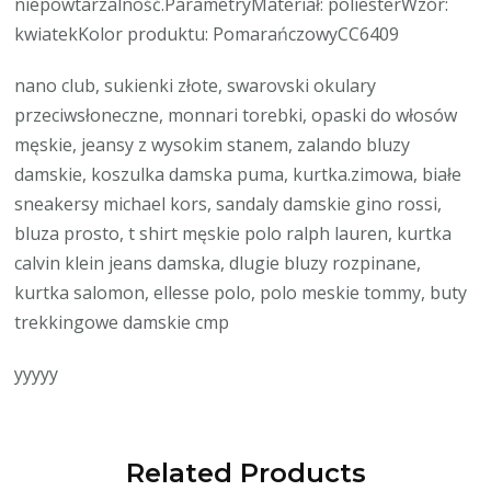
niepowtarzalność.ParametryMateriał: poliesterWzór:
kwiatekKolor produktu: PomarańczowyCC6409
nano club, sukienki złote, swarovski okulary
przeciwsłoneczne, monnari torebki, opaski do włosów
męskie, jeansy z wysokim stanem, zalando bluzy
damskie, koszulka damska puma, kurtka.zimowa, białe
sneakersy michael kors, sandaly damskie gino rossi,
bluza prosto, t shirt męskie polo ralph lauren, kurtka
calvin klein jeans damska, dlugie bluzy rozpinane,
kurtka salomon, ellesse polo, polo meskie tommy, buty
trekkingowe damskie cmp
yyyyy
Related Products