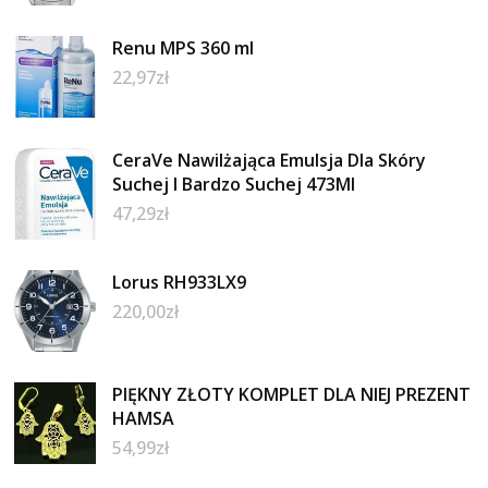
Renu MPS 360 ml
22,97
zł
CeraVe Nawilżająca Emulsja Dla Skóry
Suchej I Bardzo Suchej 473Ml
47,29
zł
Lorus RH933LX9
220,00
zł
PIĘKNY ZŁOTY KOMPLET DLA NIEJ PREZENT
HAMSA
54,99
zł