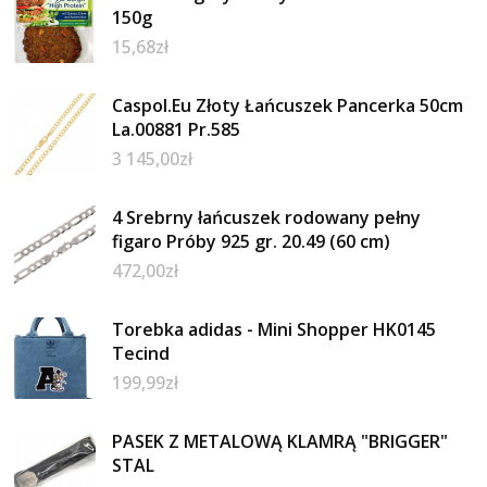
150g
15,68
zł
Caspol.Eu Złoty Łańcuszek Pancerka 50cm
La.00881 Pr.585
3 145,00
zł
4 Srebrny łańcuszek rodowany pełny
figaro Próby 925 gr. 20.49 (60 cm)
472,00
zł
Torebka adidas - Mini Shopper HK0145
Tecind
199,99
zł
PASEK Z METALOWĄ KLAMRĄ "BRIGGER"
STAL