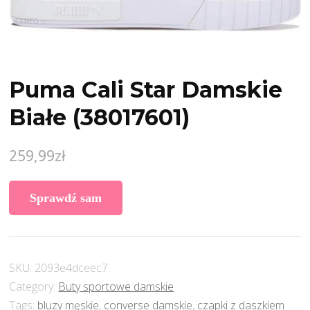
Puma Cali Star Damskie
Białe (38017601)
259,99
zł
Sprawdź sam
SKU:
2093e4dceec7
Category:
Buty sportowe damskie
Tags:
bluzy męskie
,
converse damskie
,
czapki z daszkiem