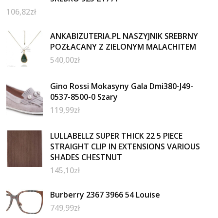
106,82
zł
ANKABIZUTERIA.PL NASZYJNIK SREBRNY
POZŁACANY Z ZIELONYM MALACHITEM
540,00
zł
Gino Rossi Mokasyny Gala Dmi380-J49-
0537-8500-0 Szary
119,99
zł
LULLABELLZ SUPER THICK 22 5 PIECE
STRAIGHT CLIP IN EXTENSIONS VARIOUS
SHADES CHESTNUT
145,10
zł
Burberry 2367 3966 54 Louise
749,99
zł