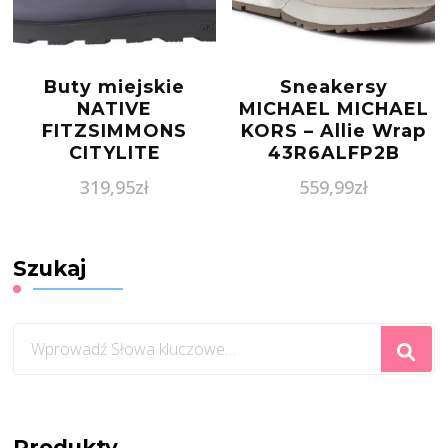
Buty miejskie
Sneakersy
NATIVE
MICHAEL MICHAEL
FITZSIMMONS
KORS – Allie Wrap
CITYLITE
43R6ALFP2B
Vanilla
319,95
zł
559,99
zł
Szukaj
Szukasz
czegoś?
Produkty