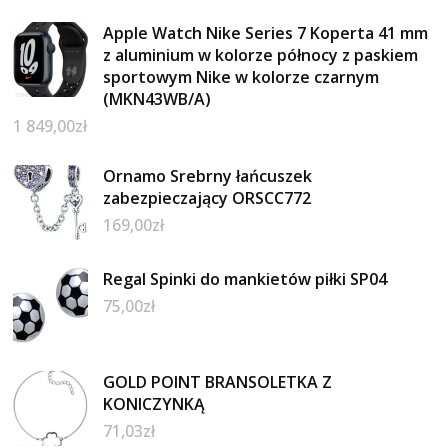
Apple Watch Nike Series 7 Koperta 41 mm
z aluminium w kolorze północy z paskiem
sportowym Nike w kolorze czarnym
(MKN43WB/A)
1 849,00
zł
Ornamo Srebrny łańcuszek
zabezpieczający ORSCC772
169,00
zł
Regal Spinki do mankietów piłki SP04
75,00
zł
GOLD POINT BRANSOLETKA Z
KONICZYNKĄ
71,03
zł