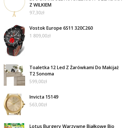
Z WILKIEM
97,30
zł
Vostok Europe 6S11 320C260
1 809,00
zł
Toaletka 12 Led Z Żarówkami Do Makijaż
T2 Sonoma
599,00
zł
Invicta 15149
563,00
zł
Lotus Burgery Warzywne Białkowe Bio