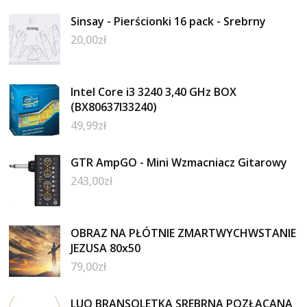
Sinsay - Pierścionki 16 pack - Srebrny
20,00
zł
Intel Core i3 3240 3,40 GHz BOX
(BX80637I33240)
49,99
zł
GTR AmpGO - Mini Wzmacniacz Gitarowy
243,00
zł
OBRAZ NA PŁÓTNIE ZMARTWYCHWSTANIE
JEZUSA 80x50
79,00
zł
LUO BRANSOLETKA SREBRNA POZŁACANA