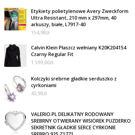
Etykiety polietylenowe Avery Zweckform
Ultra Resistant, 210 mm x 297mm, 40
arkuszy, białe, L7917-40
154,98
zł
Calvin Klein Płaszcz wełniany K20K204154
Czarny Regular Fit
1 599,00
zł
Kolczyki srebrne gładkie serduszko z
cyrkoniami
43,90
zł
VALERIO.PL DELIKATNY RODOWANY
SREBRNY OTWIERANY WISIOREK PUZDERKO
SEKRETNIK GŁADKIE SERCE CYRKONIE
SREBRO 925 Z1771