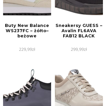
Buty New Balance
Sneakersy GUESS –
WS237FC – żółto–
Avalin FL6AVA
beżowe
FAB12 BLACK
229,99
zł
299,99
zł