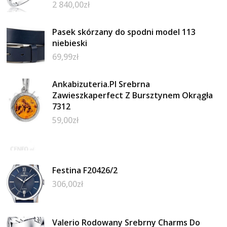
2 840,00
zł
Pasek skórzany do spodni model 113
niebieski
69,99
zł
Ankabizuteria.Pl Srebrna
Zawieszkaperfect Z Bursztynem Okrągła
7312
59,00
zł
Festina F20426/2
306,00
zł
Valerio Rodowany Srebrny Charms Do