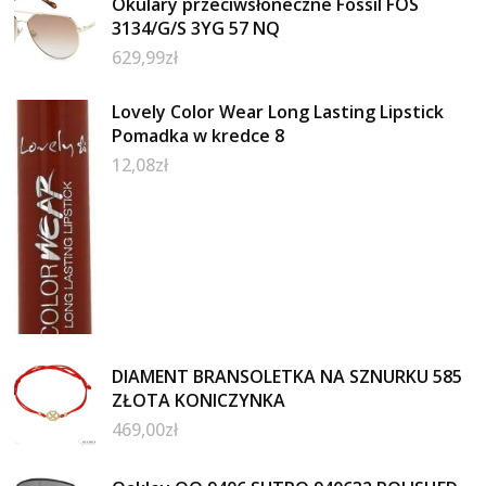
Okulary przeciwsłoneczne Fossil FOS
3134/G/S 3YG 57 NQ
629,99
zł
Lovely Color Wear Long Lasting Lipstick
Pomadka w kredce 8
12,08
zł
DIAMENT BRANSOLETKA NA SZNURKU 585
ZŁOTA KONICZYNKA
469,00
zł