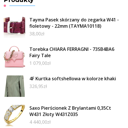
Tayma Pasek skórzany do zegarka W41 -
fioletowy - 22mm (TAYMA10118)
38,00
zł
Torebka CHIARA FERRAGNI - 73SB4BA6
Fairy Tale
1 079,00
zł
4F Kurtka softshellowa w kolorze khaki
326,95
zł
Saxo Pierścionek Z Brylantami 0,35Ct
W431 Złoty W431Z035
4 440,00
zł