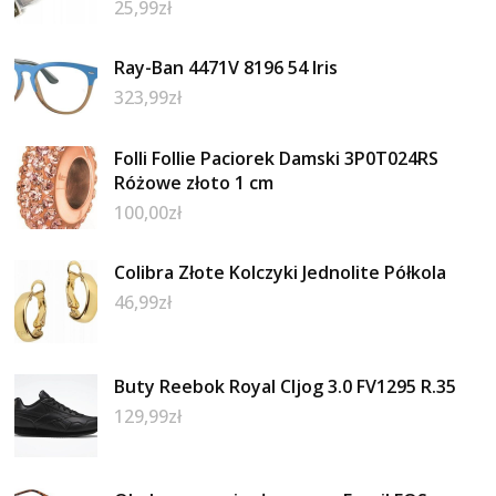
25,99
zł
Ray-Ban 4471V 8196 54 Iris
323,99
zł
Folli Follie Paciorek Damski 3P0T024RS
Różowe złoto 1 cm
100,00
zł
Colibra Złote Kolczyki Jednolite Półkola
46,99
zł
Buty Reebok Royal Cljog 3.0 FV1295 R.35
129,99
zł