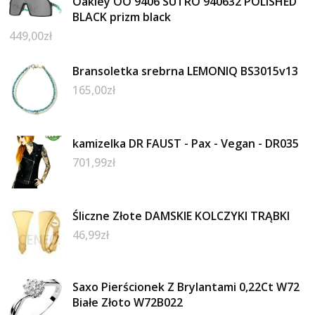
Oakley OO 9406 SUTRO 940632 POLISHED
BLACK prizm black
449,00
zł
Bransoletka srebrna LEMONIQ BS3015v13
165,00
zł
kamizelka DR FAUST - Pax - Vegan - DR035
701,99
zł
Śliczne Złote DAMSKIE KOLCZYKI TRĄBKI
46,99
zł
Saxo Pierścionek Z Brylantami 0,22Ct W72
Białe Złoto W72B022