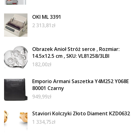
OKI ML 3391
2 313,81
zł
Obrazek Anioł Stróż serce , Rozmiar:
14.5x12.5 cm , SKU: VL81258/3LBI
182,00
zł
Emporio Armani Saszetka Y4M252 Y068E
80001 Czarny
949,99
zł
Staviori Kolczyki Złoto Diament KZD0632
1 334,75
zł