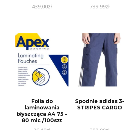
CYRKONIAMI
439,00
zł
739,99
zł
Folia do
Spodnie adidas 3-
laminowania
STRIPES CARGO
błyszcząca A4 75 –
80 mic /100szt
APEX