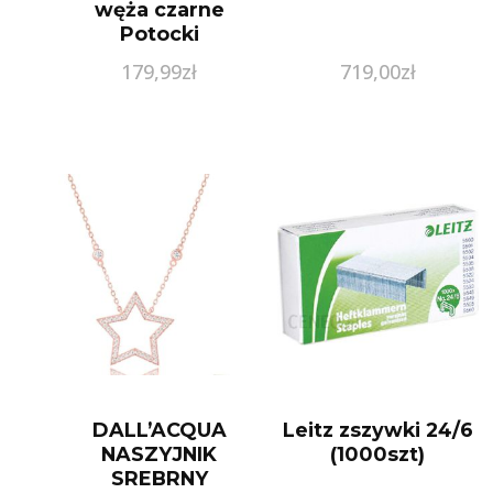
węża czarne
Potocki
179,99
zł
719,00
zł
DALL’ACQUA
Leitz zszywki 24/6
NASZYJNIK
(1000szt)
SREBRNY