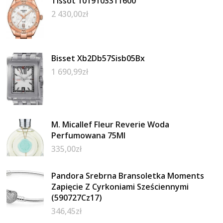
Tissot 1019103311600
2 430,00
zł
Bisset Xb2Db57Sisb05Bx
1 690,99
zł
M. Micallef Fleur Reverie Woda
Perfumowana 75Ml
335,00
zł
Pandora Srebrna Bransoletka Moments
Zapięcie Z Cyrkoniami Sześciennymi
(590727Cz17)
346,45
zł