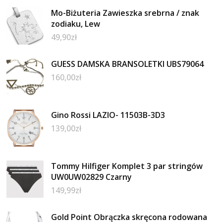
Mo-Biżuteria Zawieszka srebrna / znak
zodiaku, Lew
49,90
zł
GUESS DAMSKA BRANSOLETKI UBS79064
160,00
zł
Gino Rossi LAZIO- 11503B-3D3
139,00
zł
Tommy Hilfiger Komplet 3 par stringów
UW0UW02829 Czarny
149,99
zł
Gold Point Obrączka skręcona rodowana