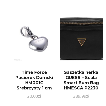
Time Force
Saszetka nerka
Paciorek Damski
GUESS – Scala
HM001C
Smart Bum Bag
Srebrzysty 1 cm
HMESCA P2230
BLA
20,00
zł
389,99
zł