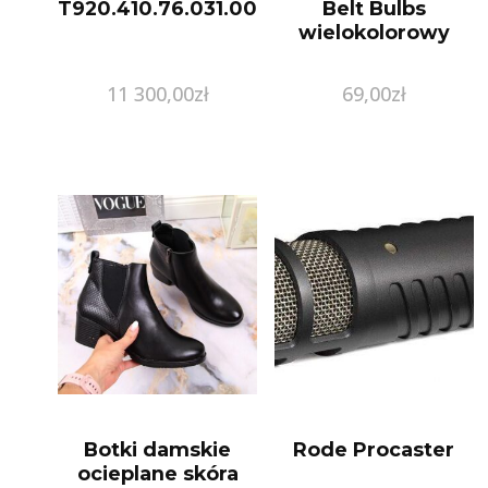
T920.410.76.031.00
Belt Bulbs
wielokolorowy
11 300,00
zł
69,00
zł
Botki damskie
Rode Procaster
ocieplane skóra