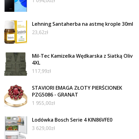
1 094,00
zł
Lehning Santaherba na astmę krople 30ml
23,62
zł
Mil-Tec Kamizelka Wędkarska z Siatką Oliv
4XL
117,99
zł
STAVIORI EMAGA ZŁOTY PIERŚCIONEK
PZG5086 - GRANAT
1 955,00
zł
Lodówka Bosch Serie 4 KIN86VFE0
3 629,00
zł