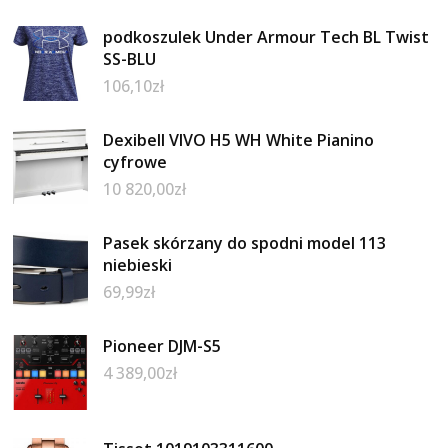
podkoszulek Under Armour Tech BL Twist
SS-BLU
106,10
zł
Dexibell VIVO H5 WH White Pianino
cyfrowe
10 820,00
zł
Pasek skórzany do spodni model 113
niebieski
69,99
zł
Pioneer DJM-S5
4 389,00
zł