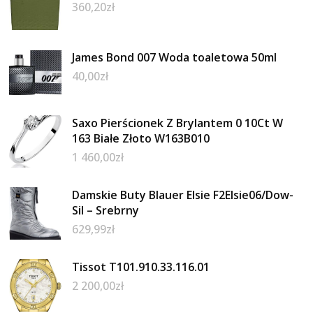
360,20
zł
James Bond 007 Woda toaletowa 50ml
40,00
zł
Saxo Pierścionek Z Brylantem 0 10Ct W
163 Białe Złoto W163B010
1 460,00
zł
Damskie Buty Blauer Elsie F2Elsie06/Dow-
Sil – Srebrny
629,99
zł
Tissot T101.910.33.116.01
2 200,00
zł