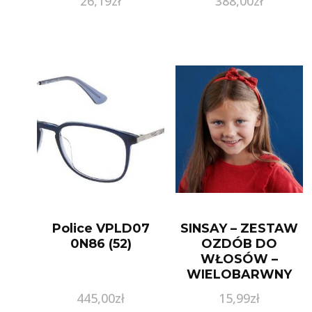
26,19
zł
388,00
zł
Police VPLD07
SINSAY – ZESTAW
0N86 (52)
OZDÓB DO
WŁOSÓW –
WIELOBARWNY
445,00
zł
15,99
zł