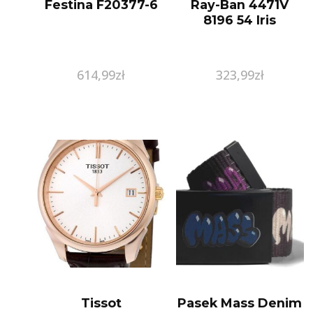
Festina F20377-6
Ray-Ban 4471V
8196 54 Iris
614,99
zł
323,99
zł
Tissot
Pasek Mass Denim