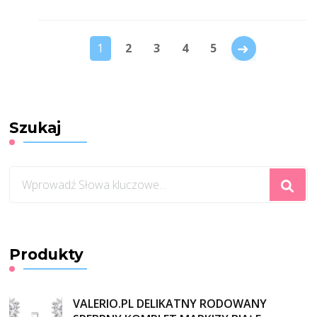
→
1
2
3
4
5
Szukaj
Szukasz
czegoś?
Produkty
VALERIO.PL DELIKATNY RODOWANY