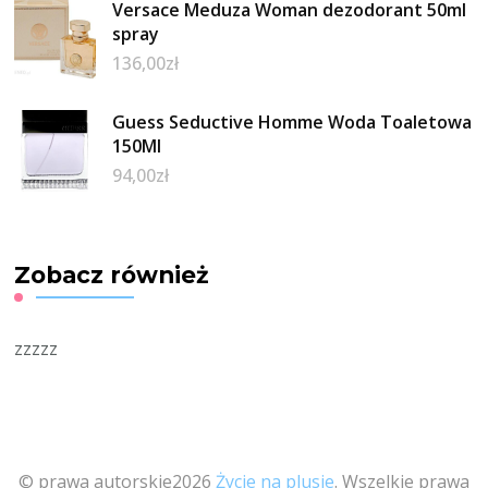
Versace Meduza Woman dezodorant 50ml
spray
136,00
zł
Guess Seductive Homme Woda Toaletowa
150Ml
94,00
zł
Zobacz również
zzzzz
© prawa autorskie2026
Życie na plusie
. Wszelkie prawa