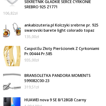
SEKRETNIK GŁADKIE SERCE CYRKONIE
SREBRO 925 Z1771
106,82
zł
ankabizuteria.pl Kolczyki srebrne pr. 925
swarovski barete light colorado topaz
135,00
zł
Caspol.Eu Złoty Pierścionek Z Cyrkoniami
Pr.00444 Pr.585
935,00
zł
BRANSOLETKA PANDORA MOMENTS
599082C00-23
319,51
zł
HUAWEI nova 9 SE 8/128GB Czarny