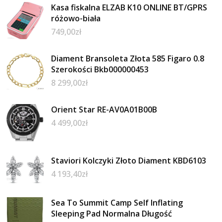
Kasa fiskalna ELZAB K10 ONLINE BT/GPRS
różowo-biała
749,00
zł
Diament Bransoleta Złota 585 Figaro 0.8
Szerokości Bkb000000453
8 299,00
zł
Orient Star RE-AV0A01B00B
4 499,00
zł
Staviori Kolczyki Złoto Diament KBD6103
4 193,40
zł
Sea To Summit Camp Self Inflating
Sleeping Pad Normalna Długość