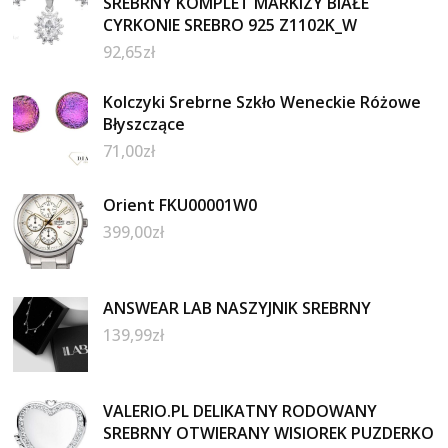
SREBRNY KOMPLET MARKIZY BIAŁE
CYRKONIE SREBRO 925 Z1102K_W
92,65
zł
Kolczyki Srebrne Szkło Weneckie Różowe
Błyszczące
71,00
zł
Orient FKU00001W0
399,00
zł
ANSWEAR LAB NASZYJNIK SREBRNY
139,99
zł
VALERIO.PL DELIKATNY RODOWANY
SREBRNY OTWIERANY WISIOREK PUZDERKO