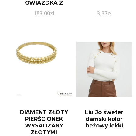
GWIAZDKA Z
BIAŁĄ CYRKONIĄ
183,00
zł
3,37
zł
DALL’ACQUA
DIAMENT ZŁOTY
Liu Jo sweter
PIERŚCIONEK
damski kolor
WYSADZANY
beżowy lekki
ZŁOTYMI