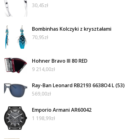
30,45
zł
Bombinhas Kolczyki z kryształami
70,95
zł
Hohner Bravo III 80 RED
9 214,00
zł
Ray-Ban Leonard RB2193 6638O4 L (53)
569,00
zł
Emporio Armani AR60042
1 198,99
zł