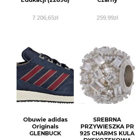
7 206,65
zł
259,99
zł
Obuwie adidas
SREBRNA
Originals
PRZYWIESZKA PR
GLENBUCK
925 CHARMS KULA