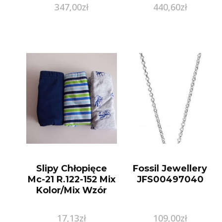
347,00
zł
440,60
zł
Slipy Chłopięce
Fossil Jewellery
Mc-21 R.122-152 Mix
JFS00497040
Kolor/Mix Wzór
17,13
zł
109,00
zł