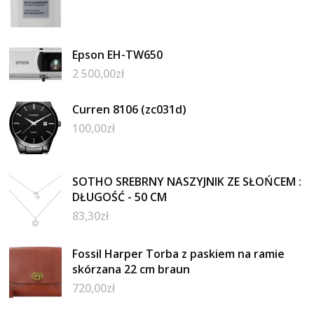
Epson EH-TW650
2 500,00
zł
Curren 8106 (zc031d)
100,00
zł
SOTHO SREBRNY NASZYJNIK ZE SŁOŃCEM :
DŁUGOŚĆ - 50 CM
83,30
zł
Fossil Harper Torba z paskiem na ramie
skórzana 22 cm braun
720,00
zł