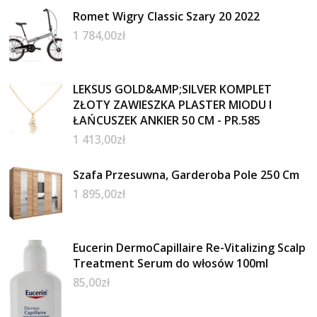
Romet Wigry Classic Szary 20 2022
1 784,00
zł
LEKSUS GOLD&AMP;SILVER KOMPLET
ZŁOTY ZAWIESZKA PLASTER MIODU I
ŁAŃCUSZEK ANKIER 50 CM - PR.585
1 413,00
zł
Szafa Przesuwna, Garderoba Pole 250 Cm
1 895,00
zł
Eucerin DermoCapillaire Re-Vitalizing Scalp
Treatment Serum do włosów 100ml
85,00
zł