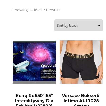
Showing 1–16 of 71 results
Benq Re6501 65”
Versace Bokserki
Interaktywny Dla
Intimo AU10028
Edukacji (22898)
Czarny