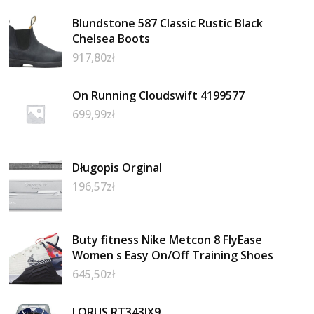
Blundstone 587 Classic Rustic Black
Chelsea Boots
917,80
zł
On Running Cloudswift 4199577
699,99
zł
Długopis Orginal
196,57
zł
Buty fitness Nike Metcon 8 FlyEase
Women s Easy On/Off Training Shoes
645,50
zł
LORUS RT343JX9