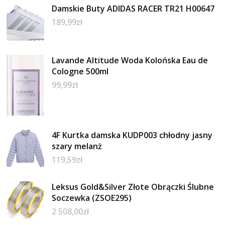
Damskie Buty ADIDAS RACER TR21 H00647
189,99
zł
Lavande Altitude Woda Kolońska Eau de
Cologne 500ml
99,99
zł
4F Kurtka damska KUDP003 chłodny jasny
szary melanż
119,59
zł
Leksus Gold&Silver Złote Obrączki Ślubne
Soczewka (ZSOE295)
2 508,00
zł