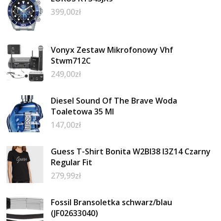
399,00
zł
Vonyx Zestaw Mikrofonowy Vhf
Stwm712C
249,00
zł
Diesel Sound Of The Brave Woda
Toaletowa 35 Ml
147,00
zł
Guess T-Shirt Bonita W2BI38 I3Z14 Czarny
Regular Fit
279,99
zł
Fossil Bransoletka schwarz/blau
(JF02633040)