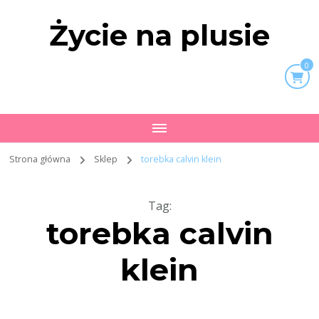
Życie na plusie
0
Strona główna
Sklep
torebka calvin klein
Tag
:
torebka calvin
klein