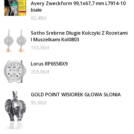
Avery Zweckform 99,1x67,7 mm L7914-10
białe
62,48
zł
Sotho Srebrne Długie Kolczyki Z Rozetami
I Muszelkami Kol0803
153,30
zł
Lorus RP655BX9
259,00
zł
GOLD POINT WISIOREK GŁOWA SŁONIA
95,00
zł