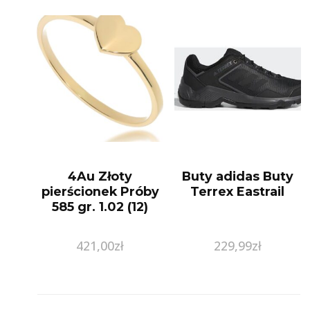
4Au Złoty
Buty adidas Buty
pierścionek Próby
Terrex Eastrail
585 gr. 1.02 (12)
421,00
zł
229,99
zł