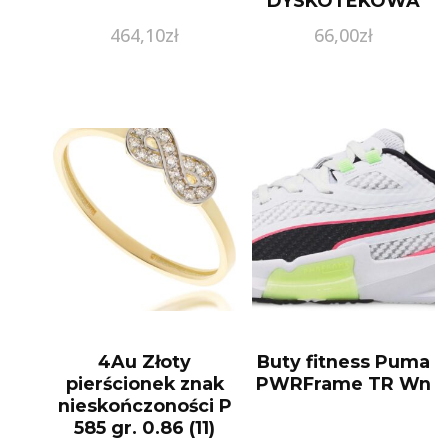
DYSKOTEKOWA
CYRKONIE PAN092
464,10
zł
66,00
zł
4Au Złoty
Buty fitness Puma
pierścionek znak
PWRFrame TR Wn
nieskończoności P
585 gr. 0.86 (11)