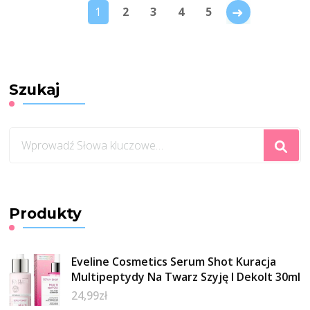
→
1
2
3
4
5
Szukaj
Szukasz
czegoś?
Produkty
Eveline Cosmetics Serum Shot Kuracja
Multipeptydy Na Twarz Szyję I Dekolt 30ml
24,99
zł