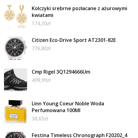
Kolczyki srebrne pozłacane z ażurowymi
kwiatami
174,30
zł
Citizen Eco-Drive Sport AT2301-82E
776,80
zł
Cmp Rigel 3Q1294666Um
499,99
zł
Linn Young Coeur Noble Woda
Perfumowana 100Ml
38,63
zł
Festina Timeless Chronograph F20202_4