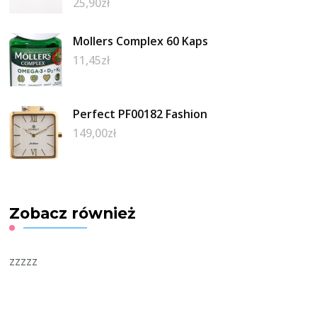
25,90
zł
Mollers Complex 60 Kaps
11,45
zł
Perfect PF00182 Fashion
149,00
zł
Zobacz również
zzzzz