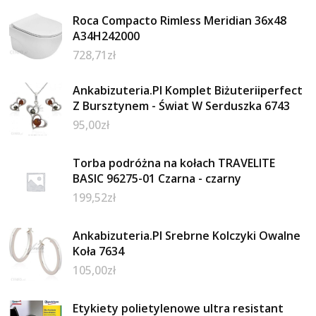
Roca Compacto Rimless Meridian 36x48
A34H242000
728,71
zł
Ankabizuteria.Pl Komplet Biżuteriiperfect
Z Bursztynem - Świat W Serduszka 6743
95,00
zł
Torba podróżna na kołach TRAVELITE
BASIC 96275-01 Czarna - czarny
199,52
zł
Ankabizuteria.Pl Srebrne Kolczyki Owalne
Koła 7634
105,00
zł
Etykiety polietylenowe ultra resistant