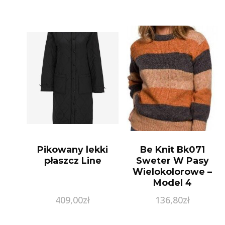
Pikowany lekki
Be Knit Bk071
płaszcz Line
Sweter W Pasy
Wielokolorowe –
Model 4
409,00
zł
136,80
zł