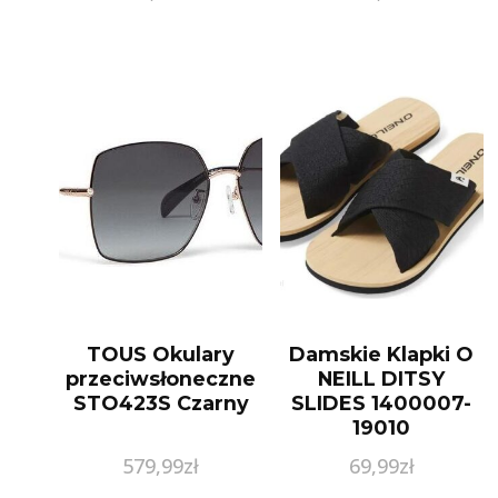
TOUS Okulary
Damskie Klapki O
przeciwsłoneczne
NEILL DITSY
STO423S Czarny
SLIDES 1400007-
19010
579,99
zł
69,99
zł