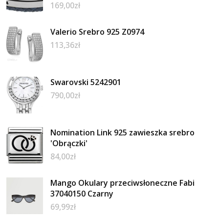
169,00
zł
Valerio Srebro 925 Z0974
113,36
zł
Swarovski 5242901
790,00
zł
Nomination Link 925 zawieszka srebro
'Obrączki'
84,00
zł
Mango Okulary przeciwsłoneczne Fabi
37040150 Czarny
69,99
zł