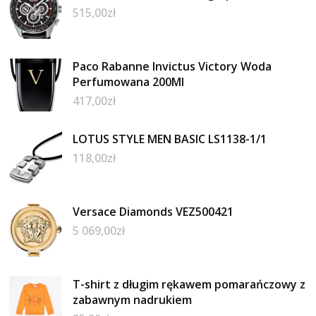
515,00
zł
Paco Rabanne Invictus Victory Woda
Perfumowana 200Ml
417,00
zł
LOTUS STYLE MEN BASIC LS1138-1/1
118,00
zł
Versace Diamonds VEZ500421
5 069,00
zł
T-shirt z długim rękawem pomarańczowy z
zabawnym nadrukiem