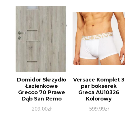
Domidor Skrzydło
Versace Komplet 3
Łazienkowe
par bokserek
Grecco 70 Prawe
Greca AU10326
Dąb San Remo
Kolorowy
209,00
zł
599,99
zł