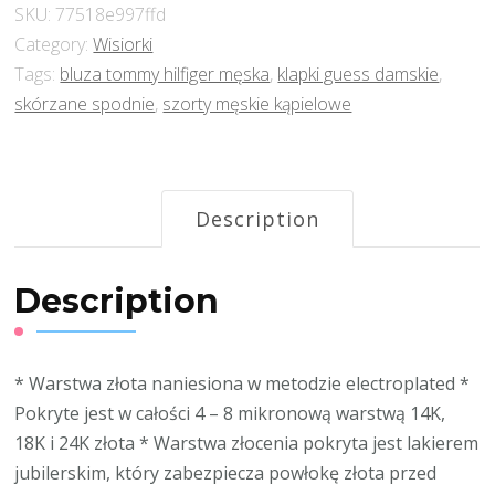
SKU:
77518e997ffd
Category:
Wisiorki
Tags:
bluza tommy hilfiger męska
,
klapki guess damskie
,
skórzane spodnie
,
szorty męskie kąpielowe
Description
Description
* Warstwa złota naniesiona w metodzie electroplated *
Pokryte jest w całości 4 – 8 mikronową warstwą 14K,
18K i 24K złota * Warstwa złocenia pokryta jest lakierem
jubilerskim, który zabezpiecza powłokę złota przed