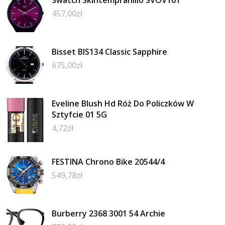
457,00
zł
Bisset BIS134 Classic Sapphire
675,00
zł
Eveline Blush Hd Róż Do Policzków W
Sztyfcie 01 5G
4,72
zł
FESTINA Chrono Bike 20544/4
549,78
zł
Burberry 2368 3001 54 Archie