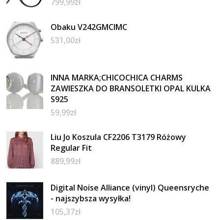
799,99
zł
Obaku V242GMCIMC
531,00
zł
INNA MARKA;CHICOCHICA CHARMS
ZAWIESZKA DO BRANSOLETKI OPAL KULKA
S925
59,99
zł
Liu Jo Koszula CF2206 T3179 Różowy
Regular Fit
889,99
zł
Digital Noise Alliance (vinyl) Queensryche
- najszybsza wysyłka!
105,37
zł