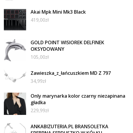
Akai Mpk Mini Mk3 Black
419,00
zł
GOLD POINT WISIOREK DELFINEK
OKSYDOWANY
105,00
zł
Zawieszka_z_łańcuszkiem MD Z 797
34,99
zł
Only marynarka kolor czarny niezapinana
gładka
229,99
zł
ANKABIZUTERIA.PL BRANSOLETKA
SREBRNA SERDUSZKO W KÓŁKU