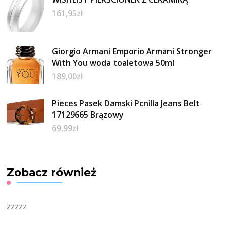
161,95
zł
Giorgio Armani Emporio Armani Stronger
With You woda toaletowa 50ml
189,00
zł
Pieces Pasek Damski Pcnilla Jeans Belt
17129665 Brązowy
69,99
zł
Zobacz również
zzzzz