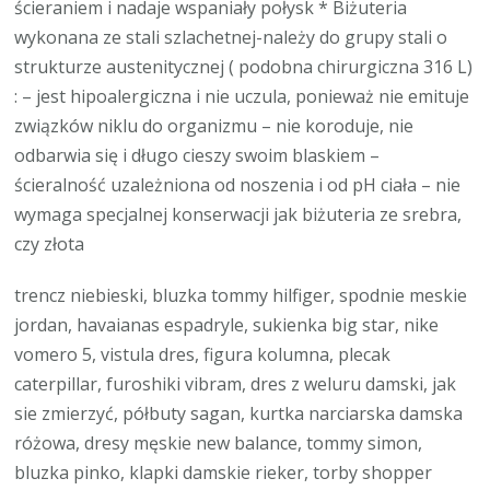
ścieraniem i nadaje wspaniały połysk * Biżuteria
wykonana ze stali szlachetnej-należy do grupy stali o
strukturze austenitycznej ( podobna chirurgiczna 316 L)
: – jest hipoalergiczna i nie uczula, ponieważ nie emituje
związków niklu do organizmu – nie koroduje, nie
odbarwia się i długo cieszy swoim blaskiem –
ścieralność uzależniona od noszenia i od pH ciała – nie
wymaga specjalnej konserwacji jak biżuteria ze srebra,
czy złota
trencz niebieski, bluzka tommy hilfiger, spodnie meskie
jordan, havaianas espadryle, sukienka big star, nike
vomero 5, vistula dres, figura kolumna, plecak
caterpillar, furoshiki vibram, dres z weluru damski, jak
sie zmierzyć, półbuty sagan, kurtka narciarska damska
różowa, dresy męskie new balance, tommy simon,
bluzka pinko, klapki damskie rieker, torby shopper