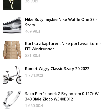
36,99
zł
Nike Buty męskie Nike Waffle One SE -
Szary
469,99
zł
Kurtka z kapturem Nike portwear torm-
FIT Windrunner
881,80
zł
Romet Wigry Classic Szary 20 2022
1 784,00
zł
Saxo Pierścionek Z Brylantem 0 12Ct W
340 Białe Złoto W340B012
1 660,00
zł