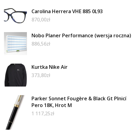
Carolina Herrera VHE 885 0L93
870,00
zł
Nobo Planer Performance (wersja roczna)
886,56
zł
Kurtka Nike Air
373,80
zł
Parker Sonnet Fougère & Black Gt Plnicí
Pero 18K, Hrot M
1 117,25
zł