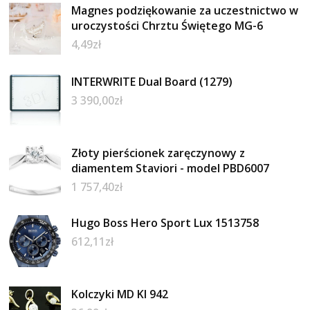
Magnes podziękowanie za uczestnictwo w
uroczystości Chrztu Świętego MG-6
4,49
zł
INTERWRITE Dual Board (1279)
3 390,00
zł
Złoty pierścionek zaręczynowy z
diamentem Staviori - model PBD6007
1 757,40
zł
Hugo Boss Hero Sport Lux 1513758
612,11
zł
Kolczyki MD KI 942