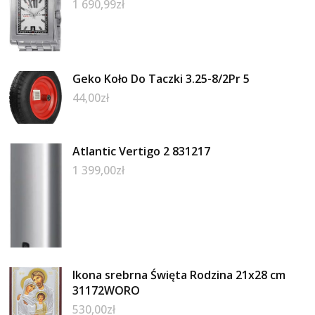
1 690,99
zł
Geko Koło Do Taczki 3.25-8/2Pr 5
44,00
zł
Atlantic Vertigo 2 831217
1 399,00
zł
Ikona srebrna Święta Rodzina 21x28 cm
31172WORO
530,00
zł