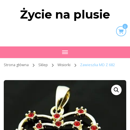
Życie na plusie
0
Strona główna
Sklep
Wisiorki
Zawieszka MD Z 682