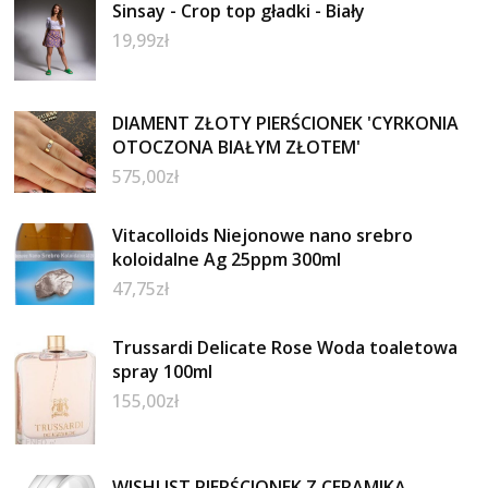
Sinsay - Crop top gładki - Biały
19,99
zł
DIAMENT ZŁOTY PIERŚCIONEK 'CYRKONIA
OTOCZONA BIAŁYM ZŁOTEM'
575,00
zł
Vitacolloids Niejonowe nano srebro
koloidalne Ag 25ppm 300ml
47,75
zł
Trussardi Delicate Rose Woda toaletowa
spray 100ml
155,00
zł
WISHLIST PIERŚCIONEK Z CERAMIKĄ