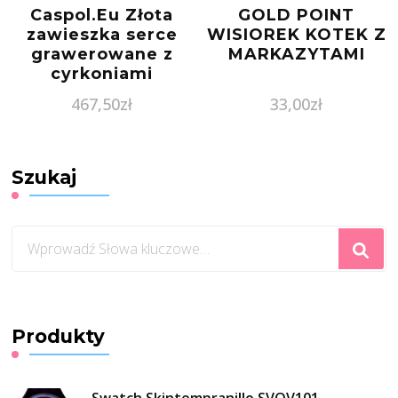
Caspol.Eu Złota
GOLD POINT
zawieszka serce
WISIOREK KOTEK Z
grawerowane z
MARKAZYTAMI
cyrkoniami
ZA.00503 pr.585
467,50
zł
33,00
zł
Szukaj
Szukasz
czegoś?
Produkty
Swatch Skintempranillo SVOV101