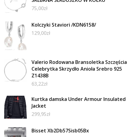
75,00
zł
Kolczyki Staviori /KDN6158/
129,00
zł
Valerio Rodowana Bransoletka Szczęścia
Celebrytka Skrzydło Anioła Srebro 925
Z1438B
63,22
zł
Kurtka damska Under Armour Insulated
Jacket
299,95
zł
Bisset Xb2Db57Sisb05Bx