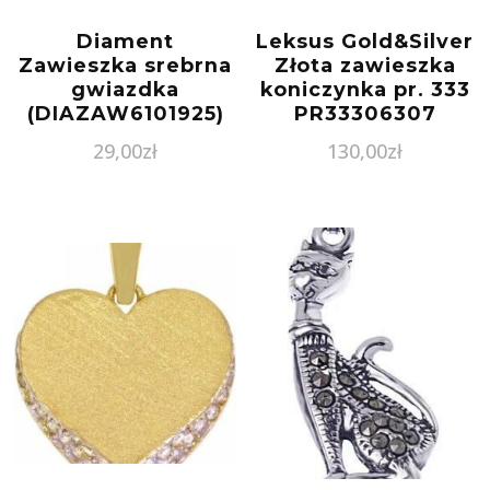
Diament
Leksus Gold&Silver
Zawieszka srebrna
Złota zawieszka
gwiazdka
koniczynka pr. 333
(DIAZAW6101925)
PR33306307
29,00
zł
130,00
zł