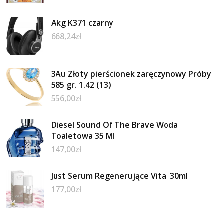
Akg K371 czarny
668,24
zł
3Au Złoty pierścionek zaręczynowy Próby
585 gr. 1.42 (13)
556,00
zł
Diesel Sound Of The Brave Woda
Toaletowa 35 Ml
147,00
zł
Just Serum Regenerujące Vital 30ml
177,00
zł