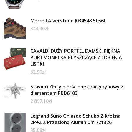
Merrell Alverstone J034543 5056L
344,40
zł
CAVALDI DUŻY PORTFEL DAMSKI PIĘKNA
PORTMONETKA BŁYSZCZĄCE ZDOBIENIA
LISTKI
32,90
zł
Staviori Złoty pierścionek zaręczynowy z
diamentem PBD6103
2 897,10
zł
Legrand Suno Gniazdo Schuko 2-krotna
2P+Z Z Przesłoną Aluminium 721326
35,08
zł