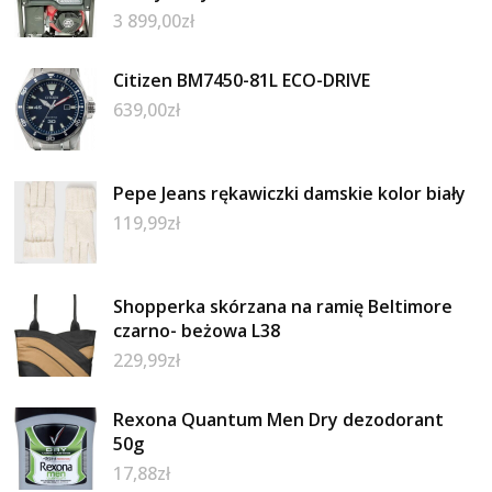
3 899,00
zł
Citizen BM7450-81L ECO-DRIVE
639,00
zł
Pepe Jeans rękawiczki damskie kolor biały
119,99
zł
Shopperka skórzana na ramię Beltimore
czarno- beżowa L38
229,99
zł
Rexona Quantum Men Dry dezodorant
50g
17,88
zł