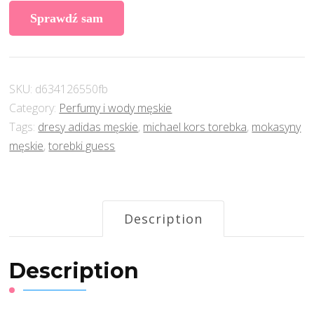
Sprawdź sam
SKU:
d634126550fb
Category:
Perfumy i wody męskie
Tags:
dresy adidas męskie
,
michael kors torebka
,
mokasyny
męskie
,
torebki guess
Description
Description