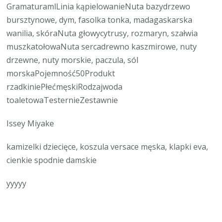
GramaturamlLinia kąpielowanieNuta bazydrzewo
bursztynowe, dym, fasolka tonka, madagaskarska
wanilia, skóraNuta głowycytrusy, rozmaryn, szałwia
muszkatołowaNuta sercadrewno kaszmirowe, nuty
drzewne, nuty morskie, paczula, sól
morskaPojemność50Produkt
rzadkiniePłećmęskiRodzajwoda
toaletowaTesternieZestawnie
Issey Miyake
kamizelki dziecięce, koszula versace męska, klapki eva,
cienkie spodnie damskie
yyyyy