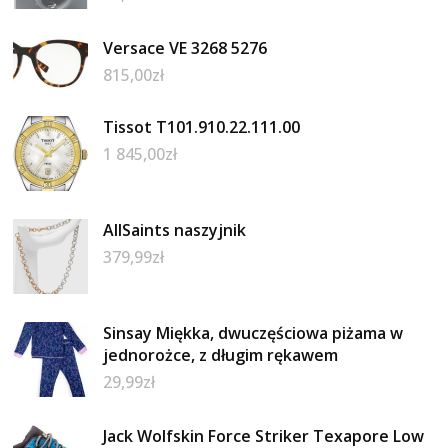
Versace VE 3268 5276
815,00
zł
Tissot T101.910.22.111.00
1 845,00
zł
AllSaints naszyjnik
379,99
zł
Sinsay Miękka, dwuczęściowa piżama w
jednorożce, z długim rękawem
29,99
zł
Jack Wolfskin Force Striker Texapore Low