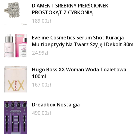
DIAMENT SREBRNY PIERŚCIONEK
PROSTOKĄT Z CYRKONIĄ
189,00
zł
Eveline Cosmetics Serum Shot Kuracja
Multipeptydy Na Twarz Szyję I Dekolt 30ml
24,99
zł
Hugo Boss XX Woman Woda Toaletowa
100ml
167,00
zł
Dreadbox Nostalgia
490,00
zł