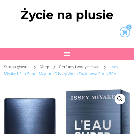
Życie na plusie
0
Strona główna
Sklep
Perfumy i wody męskie
Issey
Miyake L’Eau Super Majeure D’Issey Woda Toaletowa Spray 50Ml