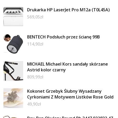
Drukarka HP LaserJet Pro M12a (T0L45A)
569,05
zł
BENTECH Podsłuch przez ścianę 99B
114,90
zł
MICHAEL Michael Kors sandały skórzane
Astrid kolor czarny
809,99
zł
Kokonet Grzebyk Ślubny Wysadzany
Cyrkoniami Z Motywem Listków Rose Gold
49,90
zł