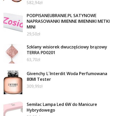
582,94
zł
PODPISANEUBRANIE.PL SATYNOWE
NAPRASOWANKI IMIENNE IMIENNIKI METKI
MINI
29,50
zł
Szklany wisiorek dwuczęściowy brązowy
TERRA PD0201
63,70
zł
Givenchy L´Interdit Woda Perfumowana
80Ml Tester
309,99
zł
Semilac Lampa Led 6W do Manicure
Hybrydowego