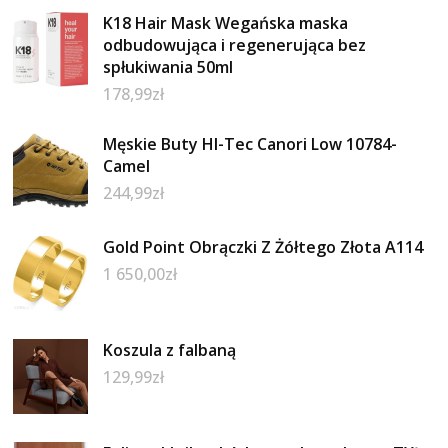
K18 Hair Mask Wegańska maska
odbudowująca i regenerująca bez
spłukiwania 50ml
178,99
zł
Męskie Buty HI-Tec Canori Low 10784-
Camel
244,99
zł
Gold Point Obrączki Z Żółtego Złota A114
1 650,00
zł
Koszula z falbaną
129,99
zł