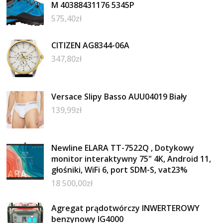
M 40388431176 5345P
575,40
zł
CITIZEN AG8344-06A
347,80
zł
Versace Slipy Basso AUU04019 Biały
139,99
zł
Newline ELARA TT-7522Q , Dotykowy
monitor interaktywny 75" 4K, Android 11,
głośniki, WiFi 6, port SDM-S, vat23%
18 500,00
zł
Agregat prądotwórczy INWERTEROWY
benzynowy IG4000