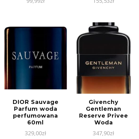
99,99
zł
155,53
zł
DIOR Sauvage
Givenchy
Parfum woda
Gentleman
perfumowana
Reserve Privee
60ml
Woda
Perfumowana
329,00
zł
347,90
zł
100ml