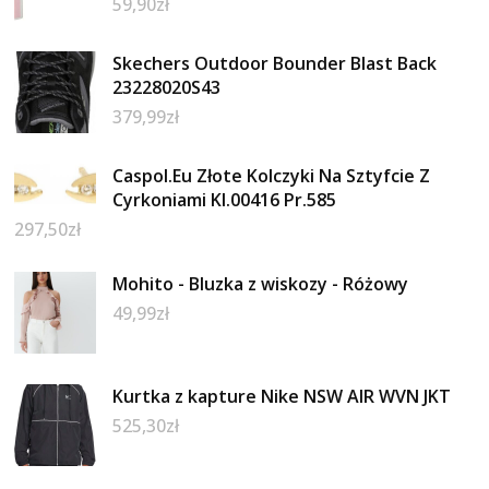
59,90
zł
Skechers Outdoor Bounder Blast Back
23228020S43
379,99
zł
Caspol.Eu Złote Kolczyki Na Sztyfcie Z
Cyrkoniami Kl.00416 Pr.585
297,50
zł
Mohito - Bluzka z wiskozy - Różowy
49,99
zł
Kurtka z kapture Nike NSW AIR WVN JKT
525,30
zł