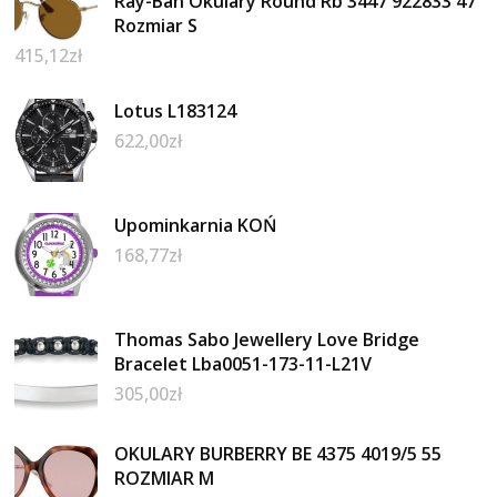
Ray-Ban Okulary Round Rb 3447 922833 47
Rozmiar S
415,12
zł
Lotus L183124
622,00
zł
Upominkarnia KOŃ
168,77
zł
Thomas Sabo Jewellery Love Bridge
Bracelet Lba0051-173-11-L21V
305,00
zł
OKULARY BURBERRY BE 4375 4019/5 55
ROZMIAR M