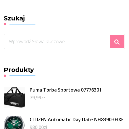
Szukaj
Szukasz
czegoś?
Produkty
Puma Torba Sportowa 07776301
79,99
zł
CITIZEN Automatic Day Date NH8390-03XE
980,00
zł