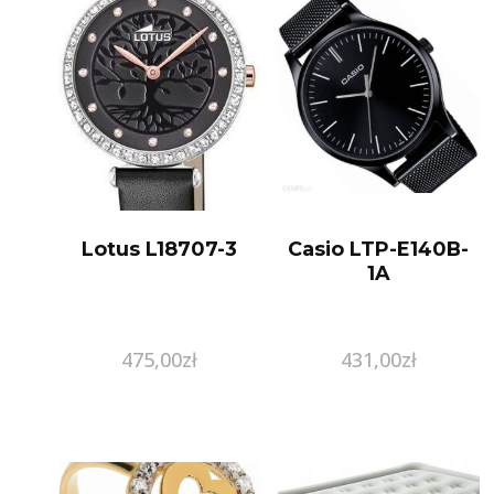
Lotus L18707-3
Casio LTP-E140B-
1A
475,00
zł
431,00
zł