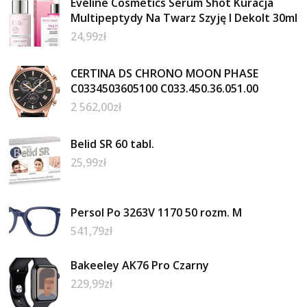
Eveline Cosmetics Serum Shot Kuracja
Multipeptydy Na Twarz Szyję I Dekolt 30ml
24,99
zł
CERTINA DS CHRONO MOON PHASE
C0334503605100 C033.450.36.051.00
2 562,00
zł
Belid SR 60 tabl.
25,99
zł
Persol Po 3263V 1170 50 rozm. M
541,79
zł
Bakeeley AK76 Pro Czarny
229,99
zł