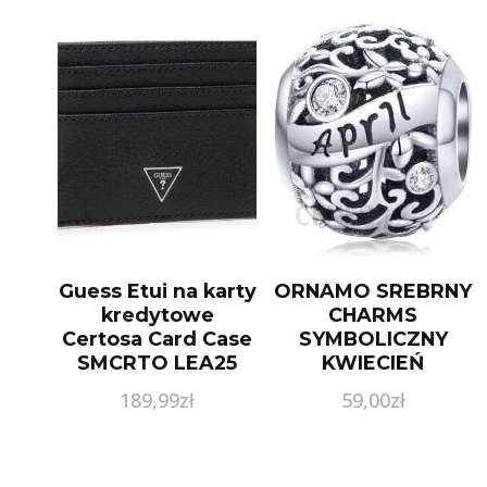
Guess Etui na karty
ORNAMO SREBRNY
kredytowe
CHARMS
Certosa Card Case
SYMBOLICZNY
SMCRTO LEA25
KWIECIEŃ
Czarny
ORSCC1385-4
189,99
zł
59,00
zł