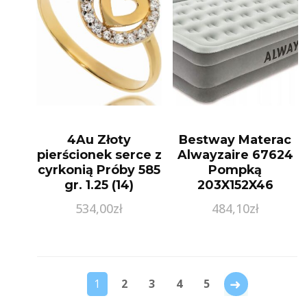
4Au Złoty
Bestway Materac
pierścionek serce z
Alwayzaire 67624
cyrkonią Próby 585
Pompką
gr. 1.25 (14)
203X152X46
534,00
zł
484,10
zł
→
1
2
3
4
5