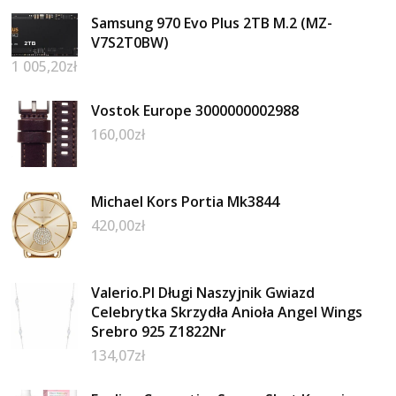
Samsung 970 Evo Plus 2TB M.2 (MZ-
V7S2T0BW)
1 005,20
zł
Vostok Europe 3000000002988
160,00
zł
Michael Kors Portia Mk3844
420,00
zł
Valerio.Pl Długi Naszyjnik Gwiazd
Celebrytka Skrzydła Anioła Angel Wings
Srebro 925 Z1822Nr
134,07
zł