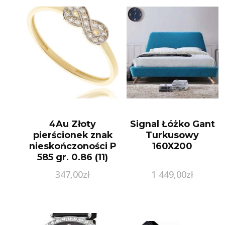
4Au Złoty
Signal Łóżko Gant
pierścionek znak
Turkusowy
nieskończoności P
160X200
585 gr. 0.86 (11)
347,00
zł
1 449,00
zł