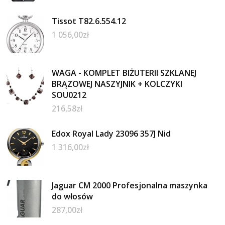
Tissot T82.6.554.12
1 056,00
zł
WAGA - KOMPLET BIŻUTERII SZKLANEJ
BRĄZOWEJ NASZYJNIK + KOLCZYKI
SOU0212
216,58
zł
Edox Royal Lady 23096 357J Nid
1 316,00
zł
Jaguar CM 2000 Profesjonalna maszynka
do włosów
287,00
zł