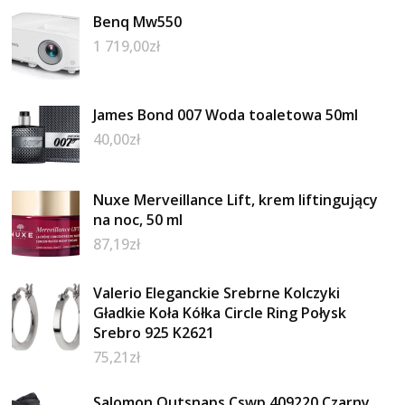
Benq Mw550
1 719,00
zł
James Bond 007 Woda toaletowa 50ml
40,00
zł
Nuxe Merveillance Lift, krem liftingujący
na noc, 50 ml
87,19
zł
Valerio Eleganckie Srebrne Kolczyki
Gładkie Koła Kółka Circle Ring Połysk
Srebro 925 K2621
75,21
zł
Salomon Outsnaps Cswp 409220 Czarny