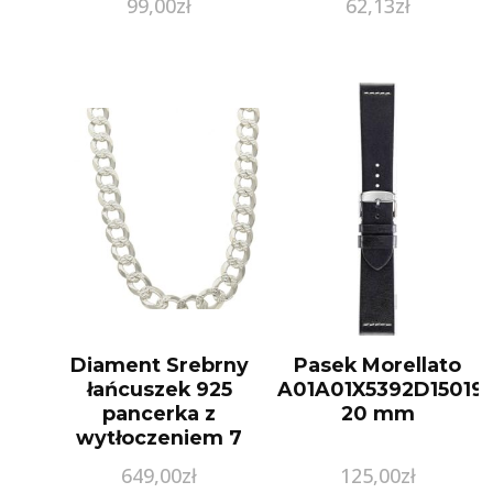
99,00
zł
62,13
zł
Diament Srebrny
Pasek Morellato
łańcuszek 925
A01A01X5392D15019
pancerka z
20 mm
wytłoczeniem 7
mm
649,00
zł
125,00
zł
DIALAN5517925