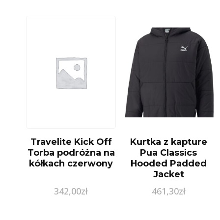
Travelite Kick Off
Kurtka z kapture
Torba podróżna na
Pua Classics
kółkach czerwony
Hooded Padded
Jacket
342,00
zł
461,30
zł