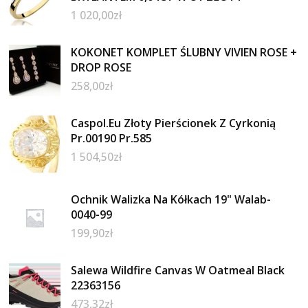
1 020,00
zł
KOKONET KOMPLET ŚLUBNY VIVIEN ROSE +
DROP ROSE
258,00
zł
Caspol.Eu Złoty Pierścionek Z Cyrkonią
Pr.00190 Pr.585
1 504,50
zł
Ochnik Walizka Na Kółkach 19" Walab-
0040-99
199,90
zł
Salewa Wildfire Canvas W Oatmeal Black
22363156
473,32
zł