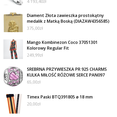
4 193,40
zł
Diament Złota zawieszka prostokątny
medalik z Matką Boską (DIAZAW4356585)
375,00
zł
Mango Kombinezon Coco 37051301
Kolorowy Regular Fit
249,99
zł
SREBRNA PRZYWIESZKA PR 925 CHARMS
KULKA MIŁOŚĆ RÓŻOWE SERCE PAN097
65,00
zł
Timex Paski BTQ391805 ø 18 mm
20,00
zł