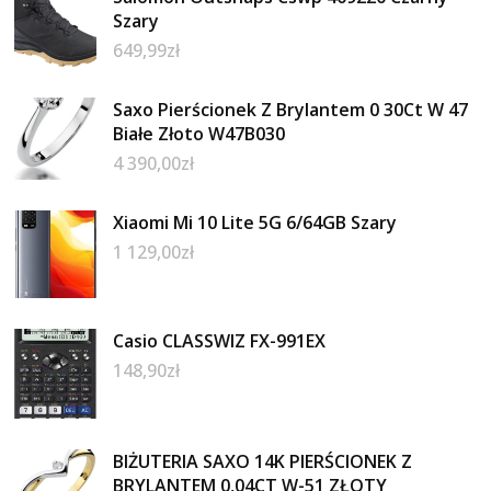
Szary
649,99
zł
Saxo Pierścionek Z Brylantem 0 30Ct W 47
Białe Złoto W47B030
4 390,00
zł
Xiaomi Mi 10 Lite 5G 6/64GB Szary
1 129,00
zł
Casio CLASSWIZ FX-991EX
148,90
zł
BIŻUTERIA SAXO 14K PIERŚCIONEK Z
BRYLANTEM 0,04CT W-51 ZŁOTY