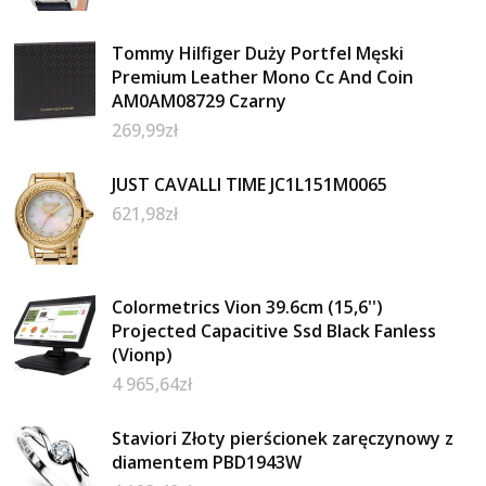
Tommy Hilfiger Duży Portfel Męski
Premium Leather Mono Cc And Coin
AM0AM08729 Czarny
269,99
zł
JUST CAVALLI TIME JC1L151M0065
621,98
zł
Colormetrics Vion 39.6cm (15,6'')
Projected Capacitive Ssd Black Fanless
(Vionp)
4 965,64
zł
Staviori Złoty pierścionek zaręczynowy z
diamentem PBD1943W