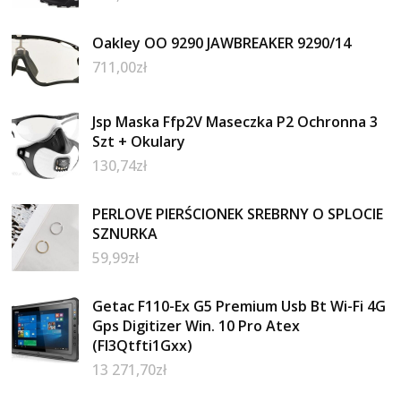
Oakley OO 9290 JAWBREAKER 9290/14
711,00
zł
Jsp Maska Ffp2V Maseczka P2 Ochronna 3
Szt + Okulary
130,74
zł
PERLOVE PIERŚCIONEK SREBRNY O SPLOCIE
SZNURKA
59,99
zł
Getac F110-Ex G5 Premium Usb Bt Wi-Fi 4G
Gps Digitizer Win. 10 Pro Atex
(Fl3Qtfti1Gxx)
13 271,70
zł