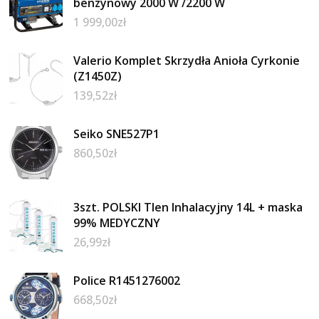
benzynowy 2000 W /2200 W
1 999,00
zł
Valerio Komplet Skrzydła Anioła Cyrkonie
(Z1450Z)
139,52
zł
Seiko SNE527P1
860,50
zł
3szt. POLSKI Tlen Inhalacyjny 14L + maska
99% MEDYCZNY
26,99
zł
Police R1451276002
668,50
zł