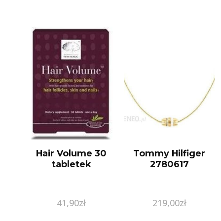
Hair Volume 30
Tommy Hilfiger
tabletek
2780617
41,90
zł
219,00
zł