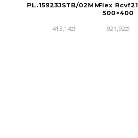
PL.15923JSTB/02MM
Flex Rcvf2
500×400
413,14
zł
921,92
zł