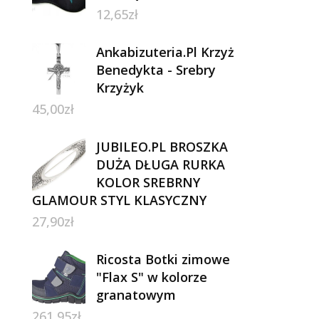
12,65
zł
Ankabizuteria.Pl Krzyż
Benedykta - Srebry
Krzyżyk
45,00
zł
JUBILEO.PL BROSZKA
DUŻA DŁUGA RURKA
KOLOR SREBRNY
GLAMOUR STYL KLASYCZNY
27,90
zł
Ricosta Botki zimowe
"Flax S" w kolorze
granatowym
261,95
zł