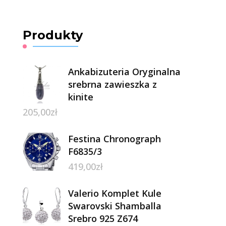
Produkty
Ankabizuteria Oryginalna
srebrna zawieszka z
kinite
205,00
zł
Festina Chronograph
F6835/3
419,00
zł
Valerio Komplet Kule
Swarovski Shamballa
Srebro 925 Z674