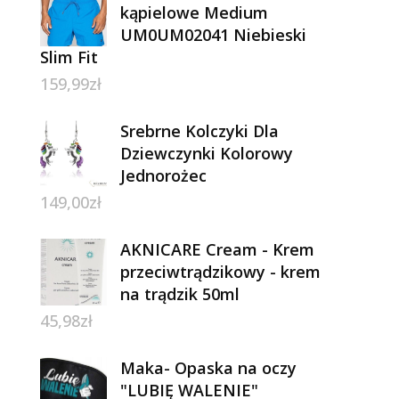
kąpielowe Medium
UM0UM02041 Niebieski
Slim Fit
159,99
zł
Srebrne Kolczyki Dla
Dziewczynki Kolorowy
Jednorożec
149,00
zł
AKNICARE Cream - Krem
przeciwtrądzikowy - krem
na trądzik 50ml
45,98
zł
Maka- Opaska na oczy
"LUBIĘ WALENIE"