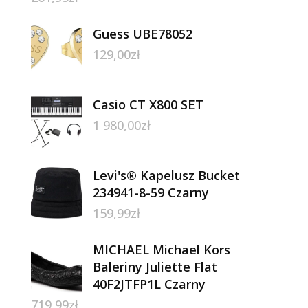
Guess UBE78052
129,00
zł
Casio CT X800 SET
1 980,00
zł
Levi's® Kapelusz Bucket
234941-8-59 Czarny
159,99
zł
MICHAEL Michael Kors
Baleriny Juliette Flat
40F2JTFP1L Czarny
719,99
zł