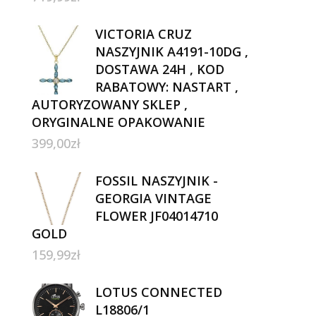
VICTORIA CRUZ
NASZYJNIK A4191-10DG ,
DOSTAWA 24H , KOD
RABATOWY: NASTART ,
AUTORYZOWANY SKLEP ,
ORYGINALNE OPAKOWANIE
399,00
zł
FOSSIL NASZYJNIK -
GEORGIA VINTAGE
FLOWER JF04014710
GOLD
159,99
zł
LOTUS CONNECTED
L18806/1