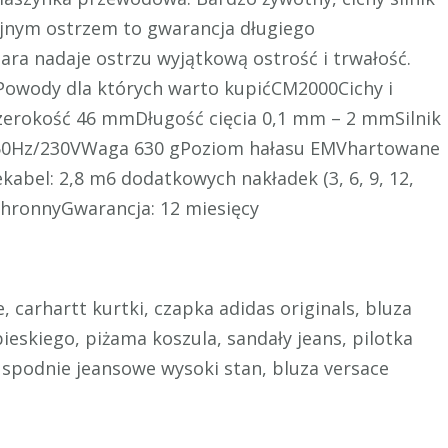
jnym ostrzem to gwarancja długiego
ra nadaje ostrzu wyjątkową ostrość i trwałość.
.Powody dla których warto kupićCM2000Cichy i
zerokość 46 mmDługość cięcia 0,1 mm – 2 mmSilnik
e 50Hz/230VWaga 630 gPoziom hałasu EMVhartowane
kabel: 2,8 m6 dodatkowych nakładek (3, 6, 9, 12,
hronnyGwarancja: 12 miesięcy
e, carhartt kurtki, czapka adidas originals, bluza
bieskiego, piżama koszula, sandały jeans, pilotka
, spodnie jeansowe wysoki stan, bluza versace