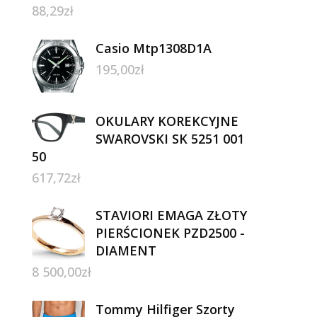
88,29
zł
Casio Mtp1308D1A
195,00
zł
OKULARY KOREKCYJNE
SWAROVSKI SK 5251 001
50
617,72
zł
STAVIORI EMAGA ZŁOTY
PIERŚCIONEK PZD2500 -
DIAMENT
8 500,00
zł
Tommy Hilfiger Szorty