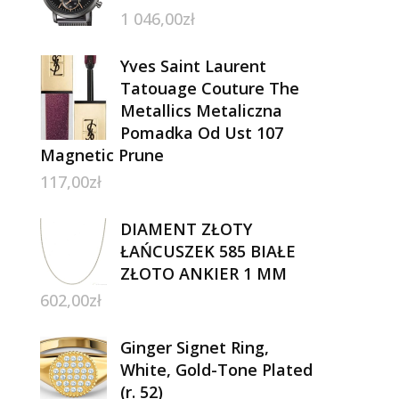
1 046,00
zł
Yves Saint Laurent
Tatouage Couture The
Metallics Metaliczna
Pomadka Od Ust 107
Magnetic Prune
117,00
zł
DIAMENT ZŁOTY
ŁAŃCUSZEK 585 BIAŁE
ZŁOTO ANKIER 1 MM
602,00
zł
Ginger Signet Ring,
White, Gold-Tone Plated
(r. 52)