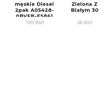
1
męskie Diesel
Zielona Z
2pak A05428-
Białym 30
0BVFB-E5861
185,90
zł
38,00
zł