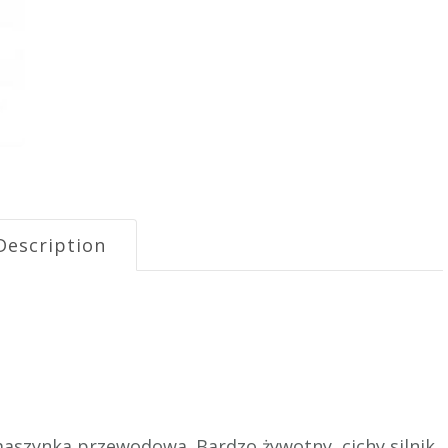
Description
maszynka przewodowa. Bardzo żywotny, cichy silnik