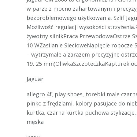
w parze z mocno zahartowanym i precyzy
bezproblemowego użytkowania. Szlif Jagua
Możliwość regulacji wysokości strzyżenia
żywotny silnikPraca PrzewodowaOstrze S
10 WZasilanie SiecioweNapięcie robocz
– wytrzymałe a zarazem precyzyjne ostrze
19, 25 mm)OliwkaSzczoteczkaKapturek oc
Jaguar
allegro 4f, play shoes, torebki male czarn
pinko z frędzlami, kolory pasujace do nie
kurtka, czarna kurtka puchowa stylizacje
męska
yyyyy