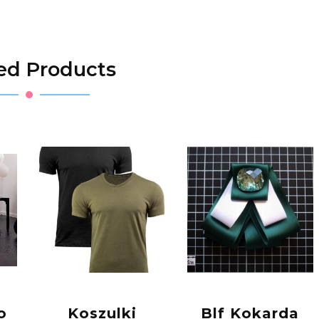
ed Products
o
Koszulki
Blf Kokarda