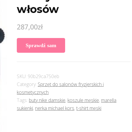
włosów
287,00
zł
Sprawdź sam
SKU:
90b29ca750eb
Category:
Sprzęt do salonów fryzjerskich i
kosmetycznych
Tags:
buty nike damskie
,
koszule męskie
,
marella
sukienki
,
nerka michael kors
,
t-shirt męski