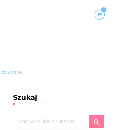
0
a do włosów
Szukaj
Szukasz
czegoś?