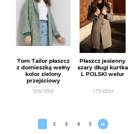
Tom Tailor płaszcz
Płaszcz jesienny
z domieszką wełny
szary długi kurtka
kolor zielony
L POLSKI welur
przejściowy
oversize
559,99
zł
179,00
zł
→
1
2
3
4
5