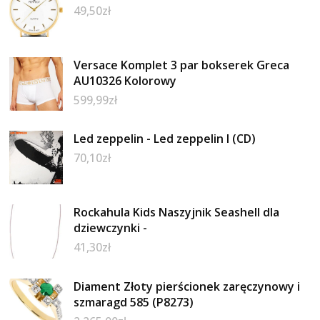
49,50
zł
Versace Komplet 3 par bokserek Greca
AU10326 Kolorowy
599,99
zł
Led zeppelin - Led zeppelin I (CD)
70,10
zł
Rockahula Kids Naszyjnik Seashell dla
dziewczynki -
41,30
zł
Diament Złoty pierścionek zaręczynowy i
szmaragd 585 (P8273)