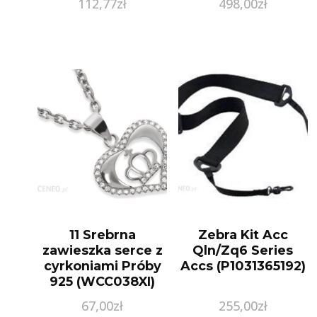
112,77
zł
498,00
zł
11 Srebrna
Zebra Kit Acc
zawieszka serce z
Qln/Zq6 Series
cyrkoniami Próby
Accs (P1031365192)
925 (WCC038XI)
67,00
zł
255,00
zł