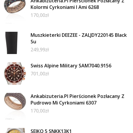
Ankabizuteria.Pl Pierścionek Pozłacany Z
Kolormi Cyrkoniami I Ami 6268
170,00
zł
Muszkieterki DEEZEE - ZALJDY220145 Black
Su
249,99
zł
Swiss Alpine Military SAM7040.9156
701,00
zł
Ankabizuteria.Pl Pierścionek Pozłacany Z
Pudrowo Mi Cyrkoniami 6307
170,00
zł
SEIKO 5 SNKK13K1