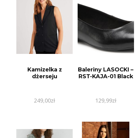
Kamizelka z
Baleriny LASOCKI –
dżerseju
RST-KAJA-01 Black
249,00
zł
129,99
zł