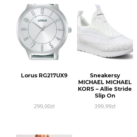
Lorus RG217UX9
Sneakersy
MICHAEL MICHAEL
KORS – Allie Stride
Slip On
43S2ALFP5D
299,00
zł
399,99
zł
Bright Wht