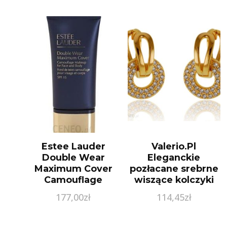
Estee Lauder
Valerio.Pl
Double Wear
Eleganckie
Maximum Cover
pozłacane srebrne
Camouflage
wiszące kolczyki
Podkład Kryjący
kółka circle ring
177,00
zł
114,45
zł
4N2 Spice Sand
białe cyrkonie
30ml
srebro 925 K2839