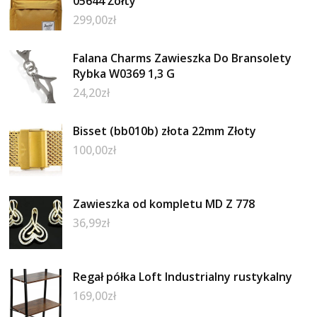
05644 Żółty
299,00
zł
Falana Charms Zawieszka Do Bransolety
Rybka W0369 1,3 G
24,20
zł
Bisset (bb010b) złota 22mm Złoty
100,00
zł
Zawieszka od kompletu MD Z 778
36,99
zł
Regał półka Loft Industrialny rustykalny
169,00
zł