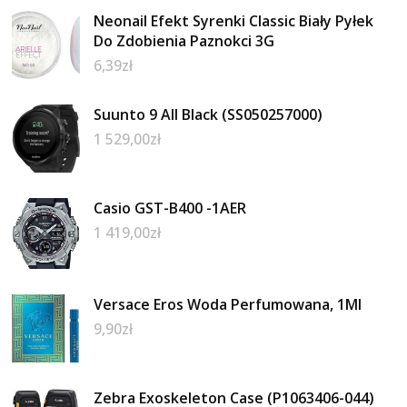
Neonail Efekt Syrenki Classic Biały Pyłek
Do Zdobienia Paznokci 3G
6,39
zł
Suunto 9 All Black (SS050257000)
1 529,00
zł
Casio GST-B400 -1AER
1 419,00
zł
Versace Eros Woda Perfumowana, 1Ml
9,90
zł
Zebra Exoskeleton Case (P1063406-044)