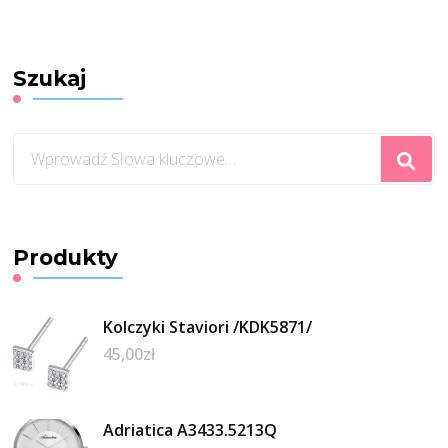
Szukaj
Szukasz
czegoś?
Produkty
Kolczyki Staviori /KDK5871/
45,00
zł
Adriatica A3433.5213Q