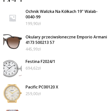
Ochnik Walizka Na Kółkach 19" Walab-
0040-99
199,90
zł
Okulary przeciwsłoneczne Emporio Armani
4173 500213 57
445,99
zł
Festina F2024/1
694,62
zł
Pacific PC00120 X
259,00
zł