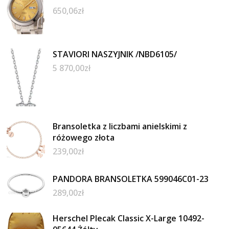
650,06
zł
STAVIORI NASZYJNIK /NBD6105/
5 870,00
zł
Bransoletka z liczbami anielskimi z
różowego złota
239,00
zł
PANDORA BRANSOLETKA 599046C01-23
289,00
zł
Herschel Plecak Classic X-Large 10492-