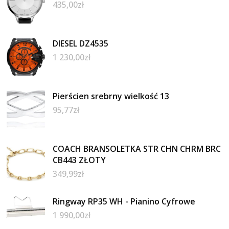
435,00
zł
DIESEL DZ4535
1 230,00
zł
Pierścien srebrny wielkość 13
95,77
zł
COACH BRANSOLETKA STR CHN CHRM BRC
CB443 ZŁOTY
349,99
zł
Ringway RP35 WH - Pianino Cyfrowe
1 990,00
zł