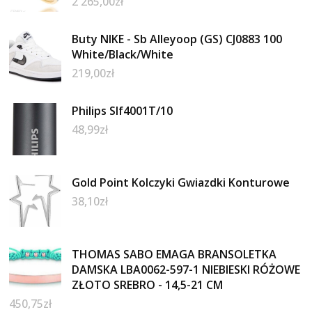
2 265,00
zł
Buty NIKE - Sb Alleyoop (GS) CJ0883 100
White/Black/White
219,00
zł
Philips Slf4001T/10
48,99
zł
Gold Point Kolczyki Gwiazdki Konturowe
38,10
zł
THOMAS SABO EMAGA BRANSOLETKA
DAMSKA LBA0062-597-1 NIEBIESKI RÓŻOWE
ZŁOTO SREBRO - 14,5-21 CM
450,75
zł