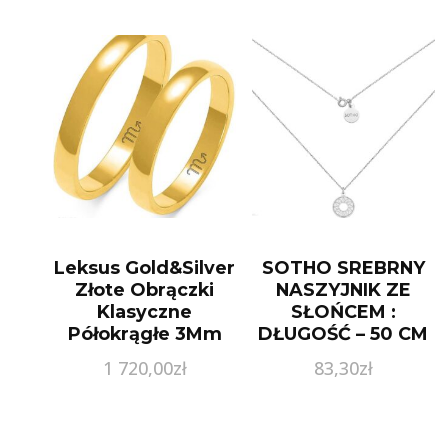
Leksus Gold&Silver
SOTHO SREBRNY
Złote Obrączki
NASZYJNIK ZE
Klasyczne
SŁOŃCEM :
Półokrągłe 3Mm
DŁUGOŚĆ – 50 CM
(ZSA101)
1 720,00
zł
83,30
zł