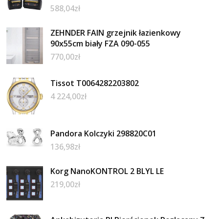
588,04
zł
ZEHNDER FAIN grzejnik łazienkowy
90x55cm biały FZA 090-055
770,00
zł
Tissot T0064282203802
4 224,00
zł
Pandora Kolczyki 298820C01
136,98
zł
Korg NanoKONTROL 2 BLYL LE
219,00
zł