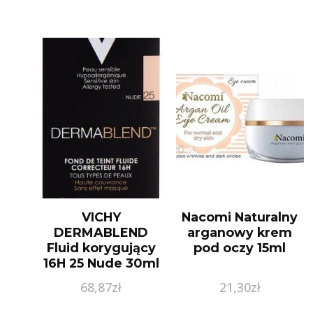
VICHY
Nacomi Naturalny
DERMABLEND
arganowy krem
Fluid korygujący
pod oczy 15ml
16H 25 Nude 30ml
68,87
zł
21,30
zł