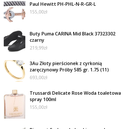
Paul Hewitt PH-PHL-N-R-GR-L
155,00
zł
Buty Puma CARINA Mid Black 37323302
czarny
219,99
zł
3Au Złoty pierścionek z cyrkonią
zaręczynowy Próby 585 gr. 1.75 (11)
693,00
zł
Trussardi Delicate Rose Woda toaletowa
spray 100ml
155,00
zł