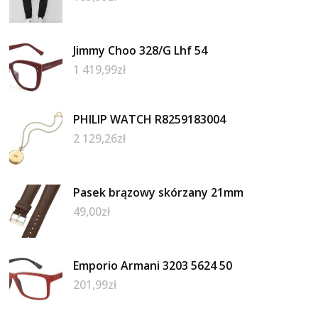
Jimmy Choo 328/G Lhf 54
1 419,99
zł
PHILIP WATCH R8259183004
2 129,26
zł
Pasek brązowy skórzany 21mm
49,00
zł
Emporio Armani 3203 5624 50
201,99
zł