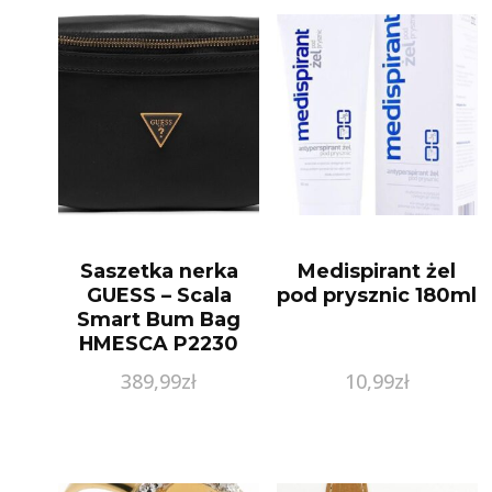
Saszetka nerka
Medispirant żel
GUESS – Scala
pod prysznic 180ml
Smart Bum Bag
HMESCA P2230
BLA
389,99
zł
10,99
zł