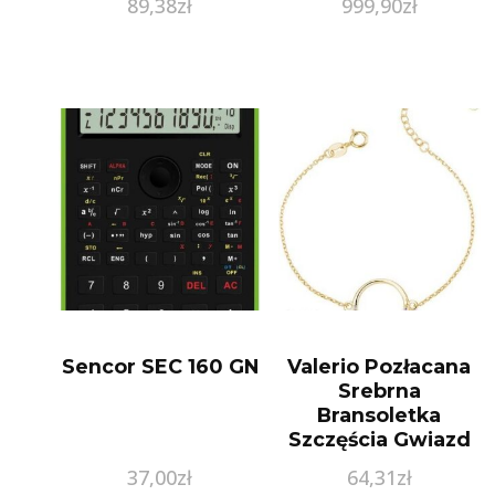
89,38
zł
999,90
zł
srebro 925 Z1660X
Sencor SEC 160 GN
Valerio Pozłacana
Srebrna
Bransoletka
Szczęścia Gwiazd
Celebrytka Kółko
37,00
zł
64,31
zł
Circle Ring