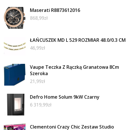
Maserati R8873612016
868,99
zł
ŁAŃCUSZEK MD L 529 ROZMIAR 48.0/0.3 CM
46,99
zł
Vaupe Teczka Z Rączką Granatowa 8Cm
Szeroka
21,99
zł
Defro Home Solum 9kW Czarny
6 319,99
zł
Clementoni Crazy Chic Zestaw Studio