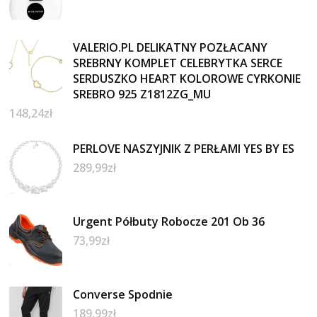
VALERIO.PL DELIKATNY POZŁACANY
SREBRNY KOMPLET CELEBRYTKA SERCE
SERDUSZKO HEART KOLOROWE CYRKONIE
SREBRO 925 Z1812ZG_MU
148,24
zł
PERLOVE NASZYJNIK Z PERŁAMI YES BY ES
289,99
zł
Urgent Półbuty Robocze 201 Ob 36
73,99
zł
Converse Spodnie
189,99
zł