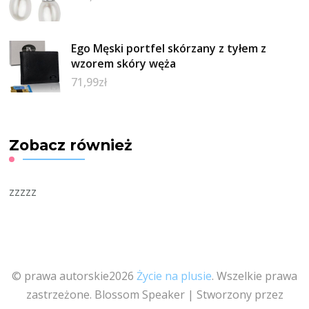
Ego Męski portfel skórzany z tyłem z
wzorem skóry węża
71,99
zł
Zobacz również
zzzzz
© prawa autorskie2026
Życie na plusie
. Wszelkie prawa
zastrzeżone.
Blossom Speaker | Stworzony przez