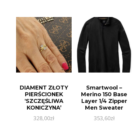
DIAMENT ZŁOTY
Smartwool –
PIERŚCIONEK
Merino 150 Base
'SZCZĘŚLIWA
Layer 1/4 Zipper
KONICZYNA’
Men Sweater
Small
328,00
zł
353,60
zł