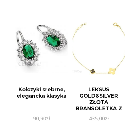
Cyrkonie Srebro
925 Z1456B_G
Kolczyki srebrne,
LEKSUS
elegancka klasyka
GOLD&SILVER
ZŁOTA
BRANSOLETKA Z
KONICZYNKĄ I
90,90
zł
435,00
zł
KWIATKIEM PR.
585