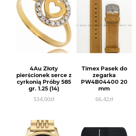
4Au Złoty
Timex Pasek do
pierścionek serce z
zegarka
cyrkonią Próby 585
PW4B04400 20
gr. 1.25 (14)
mm
534,00
zł
66,42
zł