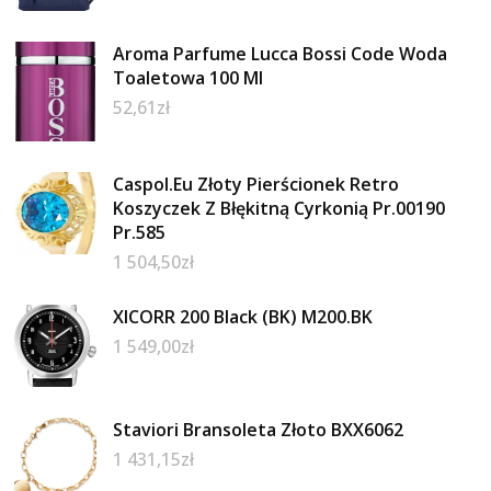
Aroma Parfume Lucca Bossi Code Woda
Toaletowa 100 Ml
52,61
zł
Caspol.Eu Złoty Pierścionek Retro
Koszyczek Z Błękitną Cyrkonią Pr.00190
Pr.585
1 504,50
zł
XICORR 200 Black (BK) M200.BK
1 549,00
zł
Staviori Bransoleta Złoto BXX6062
1 431,15
zł