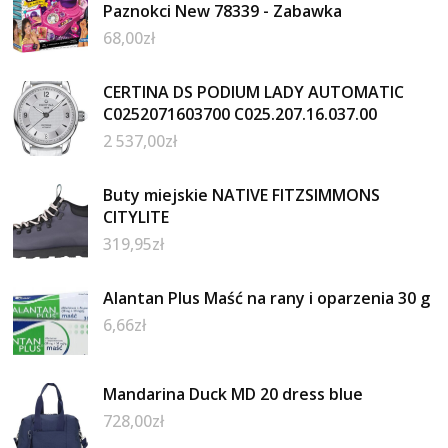
Paznokci New 78339 - Zabawka
68,00
zł
CERTINA DS PODIUM LADY AUTOMATIC
C0252071603700 C025.207.16.037.00
2 537,00
zł
Buty miejskie NATIVE FITZSIMMONS
CITYLITE
319,95
zł
Alantan Plus Maść na rany i oparzenia 30 g
6,66
zł
Mandarina Duck MD 20 dress blue
728,00
zł