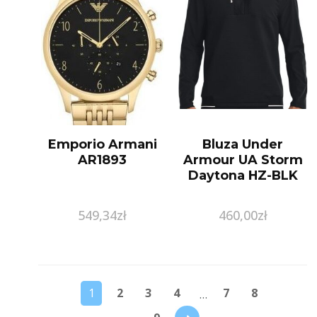
Emporio Armani
Bluza Under
AR1893
Armour UA Storm
Daytona HZ-BLK
549,34
zł
460,00
zł
1
2
3
4
7
8
…