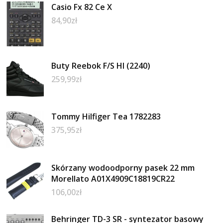
Casio Fx 82 Ce X
84,90
zł
Buty Reebok F/S HI (2240)
259,99
zł
Tommy Hilfiger Tea 1782283
375,95
zł
Skórzany wodoodporny pasek 22 mm
Morellato A01X4909C18819CR22
106,00
zł
Behringer TD-3 SR - syntezator basowy