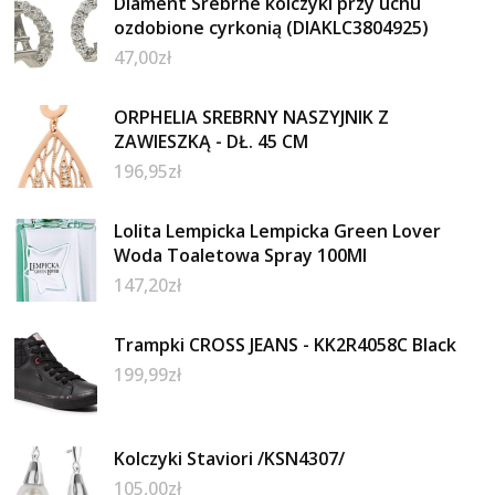
Diament Srebrne kolczyki przy uchu
ozdobione cyrkonią (DIAKLC3804925)
47,00
zł
ORPHELIA SREBRNY NASZYJNIK Z
ZAWIESZKĄ - DŁ. 45 CM
196,95
zł
Lolita Lempicka Lempicka Green Lover
Woda Toaletowa Spray 100Ml
147,20
zł
Trampki CROSS JEANS - KK2R4058C Black
199,99
zł
Kolczyki Staviori /KSN4307/
105,00
zł