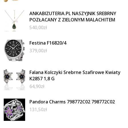
ANKABIZUTERIA.PL NASZYJNIK SREBRNY
POZŁACANY Z ZIELONYM MALACHITEM
540,00
zł
Festina F16820/4
379,00
zł
Falana Kolczyki Srebrne Szafirowe Kwiaty
K2857 1,8 G
64,90
zł
Pandora Charms 798772C02 798772C02
131,50
zł