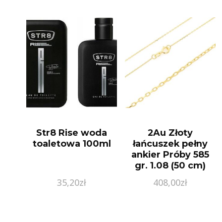
Str8 Rise woda
2Au Złoty
toaletowa 100ml
łańcuszek pełny
ankier Próby 585
gr. 1.08 (50 cm)
35,20
zł
408,00
zł