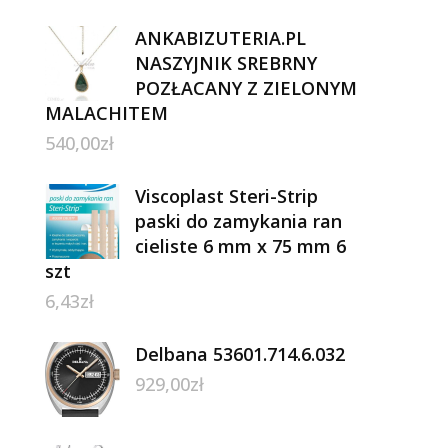
ANKABIZUTERIA.PL
NASZYJNIK SREBRNY
POZŁACANY Z ZIELONYM
MALACHITEM
540,00
zł
Viscoplast Steri-Strip
paski do zamykania ran
cieliste 6 mm x 75 mm 6
szt
6,43
zł
Delbana 53601.714.6.032
929,00
zł