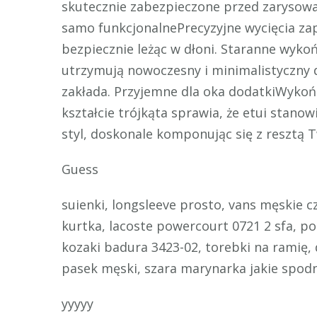
skutecznie zabezpieczone przed zarysowa
samo funkcjonalnePrecyzyjne wycięcia zap
bezpiecznie leżąc w dłoni. Staranne wyko
utrzymują nowoczesny i minimalistyczny d
zakłada. Przyjemne dla oka dodatkiWyko
kształcie trójkąta sprawia, że etui stano
styl, doskonale komponując się z resztą
Guess
suienki, longsleeve prosto, vans męskie c
kurtka, lacoste powercourt 0721 2 sfa, po
kozaki badura 3423-02, torebki na ramię,
pasek męski, szara marynarka jakie spod
yyyyy