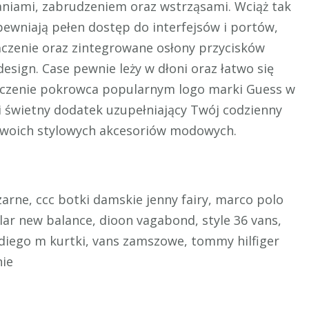
niami, zabrudzeniem oraz wstrząsami. Wciąż tak
ewniają pełen dostęp do interfejsów i portów,
ńczenie oraz zintegrowane osłony przycisków
esign. Case pewnie leży w dłoni oraz łatwo się
ńczenie pokrowca popularnym logo marki Guess w
wi świetny dodatek uzupełniający Twój codzienny
 Twoich stylowych akcesoriów modowych.
zarne, ccc botki damskie jenny fairy, marco polo
lar new balance, dioon vagabond, style 36 vans,
 diego m kurtki, vans zamszowe, tommy hilfiger
nie