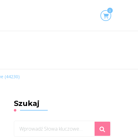
0
we (44230)
Szukaj
Szukasz
czegoś?