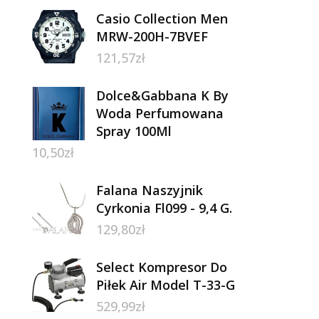
Casio Collection Men
MRW-200H-7BVEF
121,57
zł
Dolce&Gabbana K By
Woda Perfumowana
Spray 100Ml
10,50
zł
Falana Naszyjnik
Cyrkonia Fl099 - 9,4 G.
129,80
zł
Select Kompresor Do
Piłek Air Model T-33-G
529,99
zł