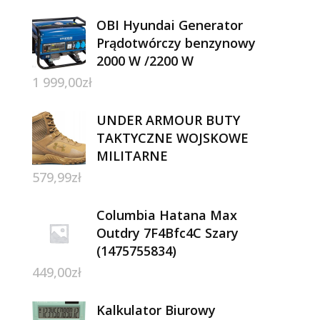
OBI Hyundai Generator
Prądotwórczy benzynowy
2000 W /2200 W
1 999,00
zł
UNDER ARMOUR BUTY
TAKTYCZNE WOJSKOWE
MILITARNE
579,99
zł
Columbia Hatana Max
Outdry 7F4Bfc4C Szary
(1475755834)
449,00
zł
Kalkulator Biurowy