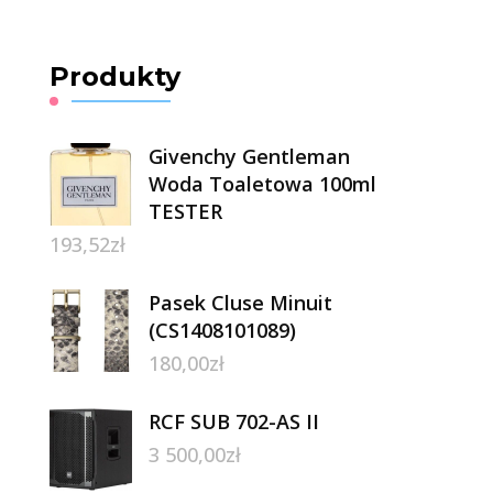
Produkty
Givenchy Gentleman
Woda Toaletowa 100ml
TESTER
193,52
zł
Pasek Cluse Minuit
(CS1408101089)
180,00
zł
RCF SUB 702-AS II
3 500,00
zł