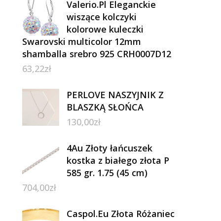
Valerio.Pl Eleganckie
wiszące kolczyki
kolorowe kuleczki
Swarovski multicolor 12mm
shamballa srebro 925 CRH0007D12
63,22
zł
PERLOVE NASZYJNIK Z
BLASZKĄ SŁOŃCA
130,00
zł
4Au Złoty łańcuszek
kostka z białego złota P
585 gr. 1.75 (45 cm)
704,00
zł
Caspol.Eu Złota Różaniec