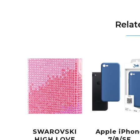
Relat
SWAROVSKI
Apple iPhon
HIGH LOVE
7/8/SE