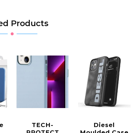
ed Products
e
TECH-
Diesel
PROTECT
Moulded Case