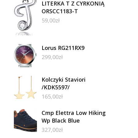
LITERKA T Z CYRKONIĄ
ORSCC1183-T
59,00
zł
Lorus RG211RX9
299,00
zł
Kolczyki Staviori
/KDK5597/
165,00
zł
Cmp Elettra Low Hiking
Wp Black Blue
327,00
zł