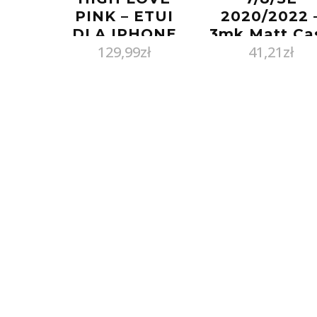
PINK – ETUI
2020/2022 
DLA IPHONE
3mk Matt Ca
129,99
zł
41,21
zł
XS MAX
blue
(1271792000