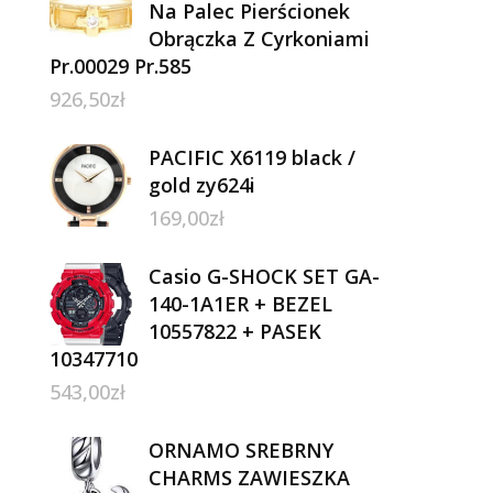
Na Palec Pierścionek
Obrączka Z Cyrkoniami
Pr.00029 Pr.585
926,50
zł
PACIFIC X6119 black /
gold zy624i
169,00
zł
Casio G-SHOCK SET GA-
140-1A1ER + BEZEL
10557822 + PASEK
10347710
543,00
zł
ORNAMO SREBRNY
CHARMS ZAWIESZKA