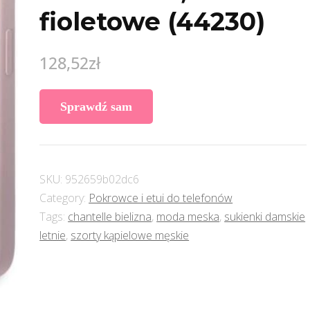
fioletowe (44230)
128,52
zł
Sprawdź sam
SKU:
952659b02dc6
Category:
Pokrowce i etui do telefonów
Tags:
chantelle bielizna
,
moda meska
,
sukienki damskie
letnie
,
szorty kąpielowe męskie