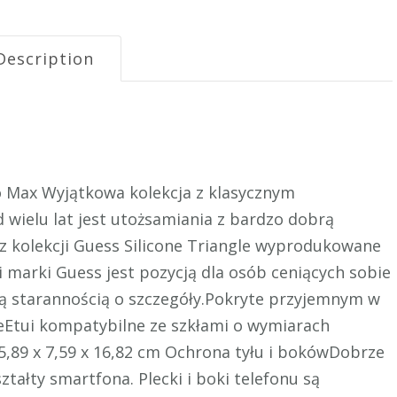
Description
ro Max Wyjątkowa kolekcja z klasycznym
ielu lat jest utożsamiania z bardzo dobrą
 z kolekcji Guess Silicone Triangle wyprodukowane
ji marki Guess jest pozycją dla osób ceniących sobie
wą starannością o szczegóły.Pokryte przyjemnym w
eEtui kompatybilne ze szkłami o wymiarach
 15,89 x 7,59 x 16,82 cm Ochrona tyłu i bokówDobrze
ałty smartfona. Plecki i boki telefonu są