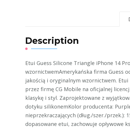
Description
Etui Guess Silicone Triangle iPhone 14 P
wzornictwemAmerykańska firma Guess od w
jakością i oryginalnym wzornictwem. Etui
przez firmę CG Mobile na oficjalnej licenc
klasykę i styl. Zaprojektowane z wyjątko
dotyku silikonemKolor producenta: Purpl
nieprzekraczających (dług./szer./przek.):
dopasowane etui, zachowuje opływowe kszt