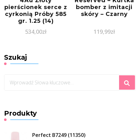
4Au Złoty
Reserved – Kurtka
pierścionek serce z
bomber z imitacji
cyrkonią Próby 585
skóry – Czarny
gr. 1.25 (14)
534,00
zł
119,99
zł
Szukaj
Szukasz
czegoś?
Produkty
Perfect B7249 (11350)