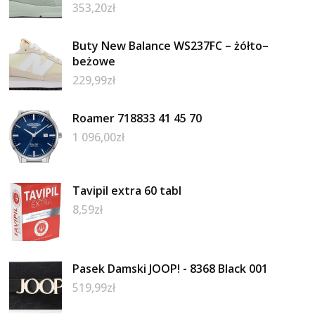
353,20
zł
Buty New Balance WS237FC – żółto–
beżowe
229,99
zł
Roamer 718833 41 45 70
1 096,00
zł
Tavipil extra 60 tabl
8,59
zł
Pasek Damski JOOP! - 8368 Black 001
519,99
zł