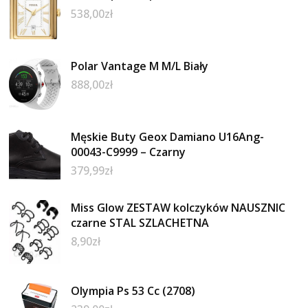
538,00
zł
Polar Vantage M M/L Biały
888,00
zł
Męskie Buty Geox Damiano U16Ang-
00043-C9999 – Czarny
379,99
zł
Miss Glow ZESTAW kolczyków NAUSZNIC
czarne STAL SZLACHETNA
8,90
zł
Olympia Ps 53 Cc (2708)