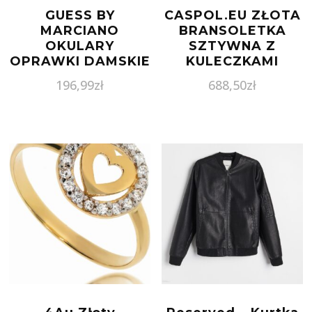
GUESS BY
CASPOL.EU ZŁOTA
MARCIANO
BRANSOLETKA
OKULARY
SZTYWNA Z
OPRAWKI DAMSKIE
KULECZKAMI
GM0363-S
BR.00887 PR.585
196,99
zł
688,50
zł
889214185259