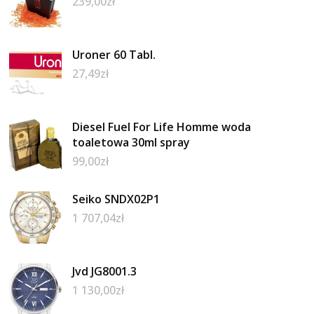
239,00
zł
Uroner 60 Tabl.
27,49
zł
Diesel Fuel For Life Homme woda
toaletowa 30ml spray
99,00
zł
Seiko SNDX02P1
1 707,04
zł
Jvd JG8001.3
1 130,00
zł