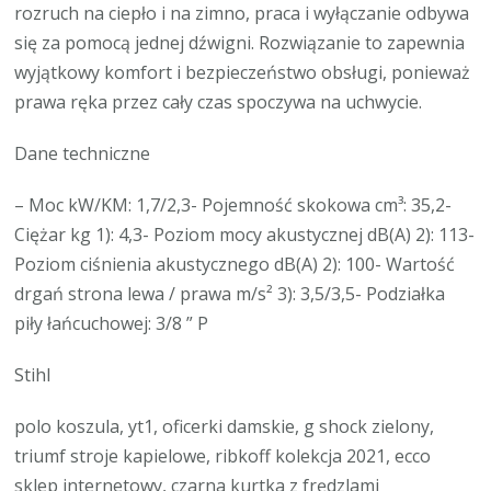
rozruch na ciepło i na zimno, praca i wyłączanie odbywa
się za pomocą jednej dźwigni. Rozwiązanie to zapewnia
wyjątkowy komfort i bezpieczeństwo obsługi, ponieważ
prawa ręka przez cały czas spoczywa na uchwycie.
Dane techniczne
– Moc kW/KM: 1,7/2,3- Pojemność skokowa cm³: 35,2-
Ciężar kg 1): 4,3- Poziom mocy akustycznej dB(A) 2): 113-
Poziom ciśnienia akustycznego dB(A) 2): 100- Wartość
drgań strona lewa / prawa m/s² 3): 3,5/3,5- Podziałka
piły łańcuchowej: 3/8 ” P
Stihl
polo koszula, yt1, oficerki damskie, g shock zielony,
triumf stroje kapielowe, ribkoff kolekcja 2021, ecco
sklep internetowy, czarna kurtka z frędzlami