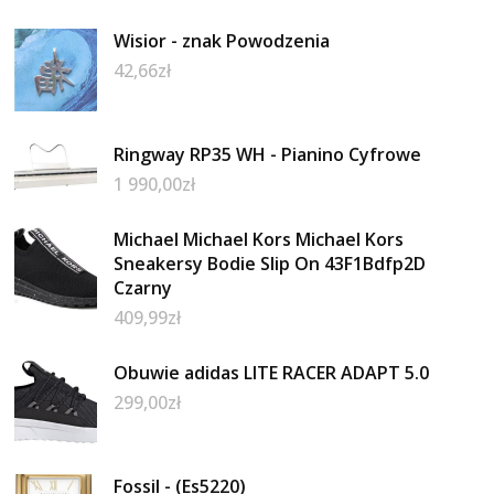
Wisior - znak Powodzenia
42,66
zł
Ringway RP35 WH - Pianino Cyfrowe
1 990,00
zł
Michael Michael Kors Michael Kors
Sneakersy Bodie Slip On 43F1Bdfp2D
Czarny
409,99
zł
Obuwie adidas LITE RACER ADAPT 5.0
299,00
zł
Fossil - (Es5220)