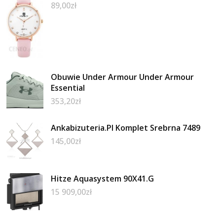
89,00
zł
Obuwie Under Armour Under Armour
Essential
353,20
zł
Ankabizuteria.Pl Komplet Srebrna 7489
145,00
zł
Hitze Aquasystem 90X41.G
15 909,00
zł