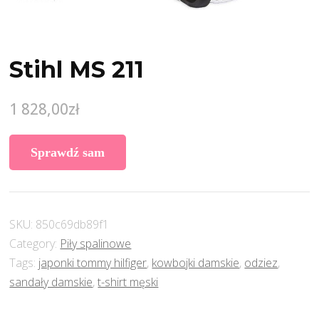
Stihl MS 211
1 828,00
zł
Sprawdź sam
SKU:
850c69db89f1
Category:
Piły spalinowe
Tags:
japonki tommy hilfiger
,
kowbojki damskie
,
odziez
,
sandały damskie
,
t-shirt męski