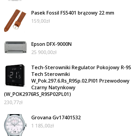
Pasek Fossil FS5401 brązowy 22 mm
159,00
zł
Epson DFX-9000N
25 900,00
zł
Tech-Sterowniki Regulator Pokojowy R-9S
Tech Sterowniki
W_Pok.297.6.Rs_R9Sp.02.Pl01 Przewodowy
Czarny Natynkowy
(W_POK2976RS_R9SP02PL01)
230,77
zł
Grovana Gv17401532
1 185,00
zł