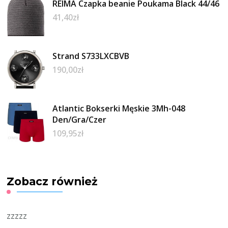
REIMA Czapka beanie Poukama Black 44/46
41,40
zł
Strand S733LXCBVB
190,00
zł
Atlantic Bokserki Męskie 3Mh-048
Den/Gra/Czer
109,95
zł
Zobacz również
zzzzz