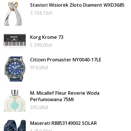
Staviori Wisiorek Złoto Diament WXD3685
3 158,10
zł
Korg Krome 73
5 399,00
zł
Citizen Promaster NY0040-17LE
919,00
zł
M. Micallef Fleur Reverie Woda
Perfumowana 75Ml
335,00
zł
Maserati R8853149002 SOLAR