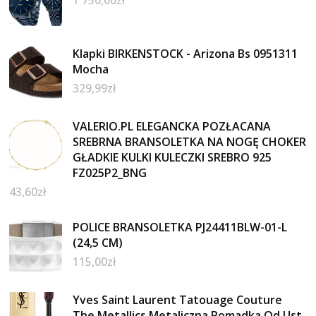
1 750,00
zł
Klapki BIRKENSTOCK - Arizona Bs 0951311
Mocha
329,99
zł
VALERIO.PL ELEGANCKA POZŁACANA
SREBRNA BRANSOLETKA NA NOGĘ CHOKER
GŁADKIE KULKI KULECZKI SREBRO 925
FZ025P2_BNG
43,60
zł
POLICE BRANSOLETKA PJ24411BLW-01-L
(24,5 CM)
115,00
zł
Yves Saint Laurent Tatouage Couture
The Metallics Metaliczna Pomadka Od Ust