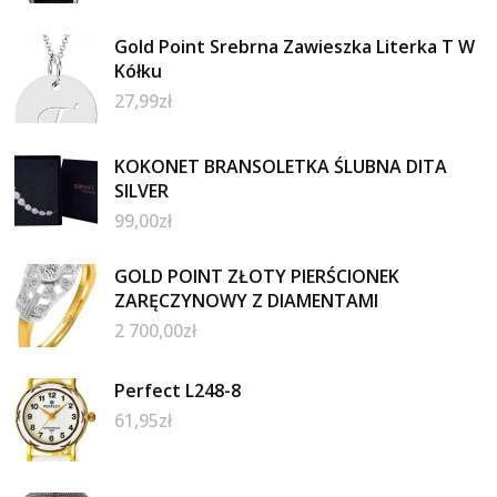
Gold Point Srebrna Zawieszka Literka T W
Kółku
27,99
zł
KOKONET BRANSOLETKA ŚLUBNA DITA
SILVER
99,00
zł
GOLD POINT ZŁOTY PIERŚCIONEK
ZARĘCZYNOWY Z DIAMENTAMI
2 700,00
zł
Perfect L248-8
61,95
zł