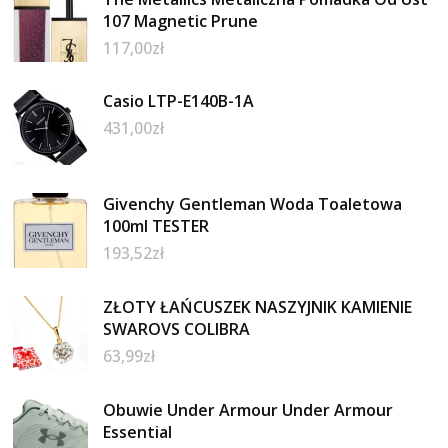
107 Magnetic Prune
117,00
zł
Casio LTP-E140B-1A
431,00
zł
Givenchy Gentleman Woda Toaletowa
100ml TESTER
193,52
zł
ZŁOTY ŁAŃCUSZEK NASZYJNIK KAMIENIE
SWAROVS COLIBRA
63,99
zł
Obuwie Under Armour Under Armour
Essential