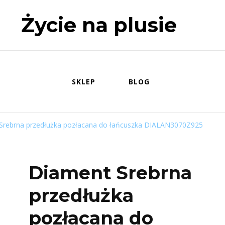
Życie na plusie
SKLEP
BLOG
Srebrna przedłużka pozłacana do łańcuszka DIALAN3070Z925
Diament Srebrna
przedłużka
pozłacana do