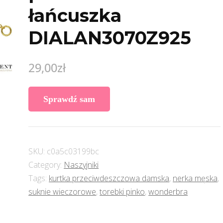
łańcuszka
DIALAN3070Z925
29,00
zł
Sprawdź sam
SKU:
c0a5c03199bc
Category:
Naszyjniki
Tags:
kurtka przeciwdeszczowa damska
,
nerka męska
,
suknie wieczorowe
,
torebki pinko
,
wonderbra