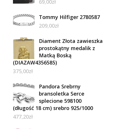
69,00
zł
Tommy Hilfiger 2780587
209,00
zł
Diament Złota zawieszka
prostokątny medalik z
Matką Boską
(DIAZAW4356585)
375,00
zł
Pandora Srebrny
bransoletka Serce
splecione 598100
(długość 18 cm) srebro 925/1000
477,20
zł