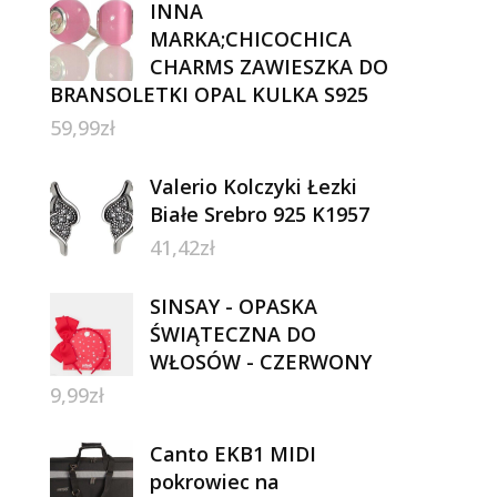
INNA
MARKA;CHICOCHICA
CHARMS ZAWIESZKA DO
BRANSOLETKI OPAL KULKA S925
59,99
zł
Valerio Kolczyki Łezki
Białe Srebro 925 K1957
41,42
zł
SINSAY - OPASKA
ŚWIĄTECZNA DO
WŁOSÓW - CZERWONY
9,99
zł
Canto EKB1 MIDI
pokrowiec na