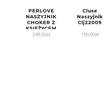
PERLOVE
Cluse
NASZYJNIK
Naszyjnik
CHOKER Z
Clj22009
KSIĘŻYCEM
249,00
zł
189,00
zł
NIGHT OUT