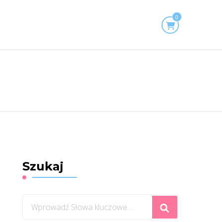
0
Szukaj
Szukasz
czegoś?