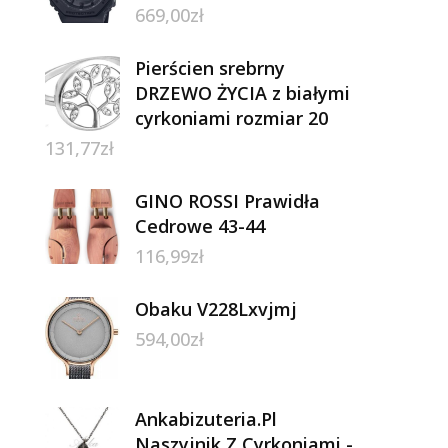
669,00
zł
Pierścien srebrny
DRZEWO ŻYCIA z białymi
cyrkoniami rozmiar 20
131,77
zł
GINO ROSSI Prawidła
Cedrowe 43-44
116,99
zł
Obaku V228Lxvjmj
594,00
zł
Ankabizuteria.Pl
Naszyjnik Z Cyrkoniami -