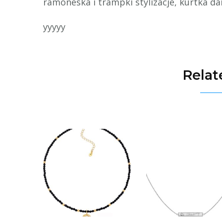
ramoneska i trampki stylizacje, kurtka d
yyyyy
Relat