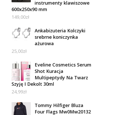
instrumenty klawiszowe
600x250x90 mm
149,00
zł
Ankabizuteria Kolczyki
srebrne koniczynka
ażurowa
25,00
zł
Eveline Cosmetics Serum
Shot Kuracja
Multipeptydy Na Twarz
Szyję I Dekolt 30ml
24,99
zł
Tommy Hilfiger Bluza
Four Flags Mw0Mw20132