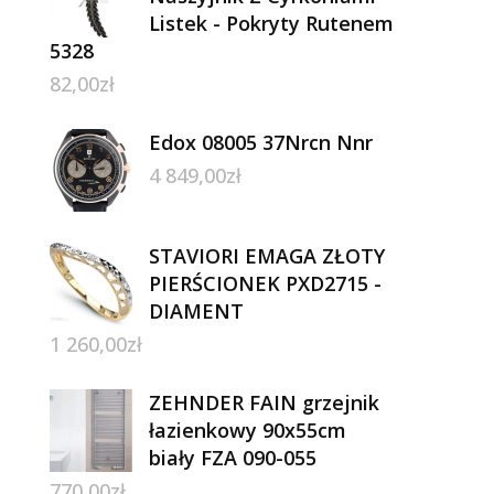
Listek - Pokryty Rutenem
5328
82,00
zł
Edox 08005 37Nrcn Nnr
4 849,00
zł
STAVIORI EMAGA ZŁOTY
PIERŚCIONEK PXD2715 -
DIAMENT
1 260,00
zł
ZEHNDER FAIN grzejnik
łazienkowy 90x55cm
biały FZA 090-055
770,00
zł