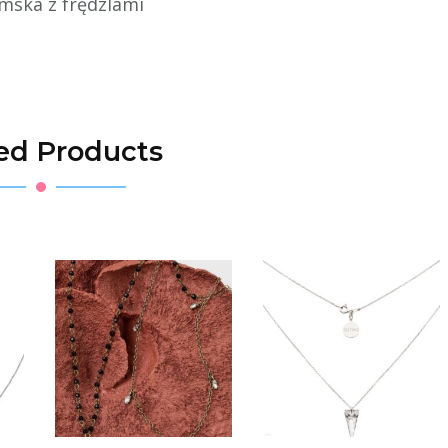
amska z frędzlami
ed Products