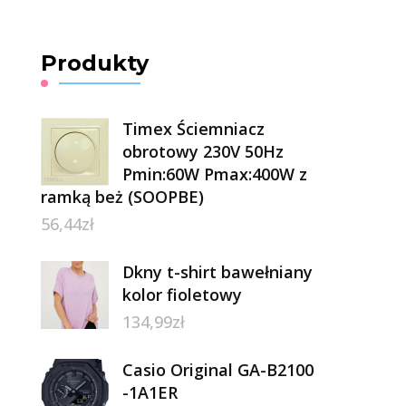
Produkty
Timex Ściemniacz
obrotowy 230V 50Hz
Pmin:60W Pmax:400W z
ramką beż (SOOPBE)
56,44
zł
Dkny t-shirt bawełniany
kolor fioletowy
134,99
zł
Casio Original GA-B2100
-1A1ER