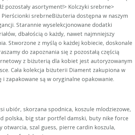
ź pozostały asortyment!> Kolczyki srebrne>
> Pierścionki srebrneBiżuteria dostępna w naszym
legancji. Starannie wyselekcjonowane dodatki
iałów, dbałością o każdy, nawet najmniejszy
ia. Stworzone z myślą o każdej kobiecie, doskonale
aszamy do zapoznania się z pozostałą częścią
ernetowy z biżuterią dla kobiet jest autoryzowanym
sce. Cała kolekcja biżuterii Diament zakupiona w
ę i zapakowane są w oryginalne opakowanie.
isi ubiór, skorzana spodnica, koszule mlodziezowe,
 polska, big star portfel damski, buty nike force
otwarcia, szal guess, pierre cardin koszula,