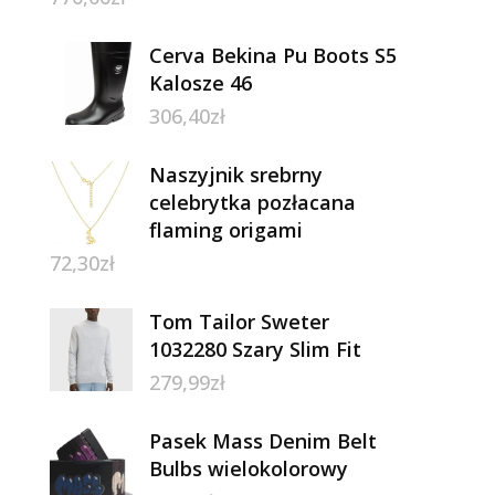
Cerva Bekina Pu Boots S5
Kalosze 46
306,40
zł
Naszyjnik srebrny
celebrytka pozłacana
flaming origami
72,30
zł
Tom Tailor Sweter
1032280 Szary Slim Fit
279,99
zł
Pasek Mass Denim Belt
Bulbs wielokolorowy