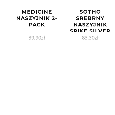
MEDICINE
SOTHO
NASZYJNIK 2-
SREBRNY
PACK
NASZYJNIK
SPIKE SILVER
39,90
zł
83,30
zł
PATINA
SWAROVSKI®
ELEMENTS :
DŁUGOŚĆ – 45
CM