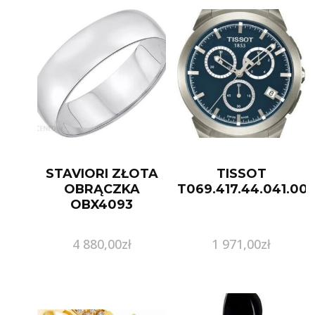
STAVIORI ZŁOTA
TISSOT
OBRĄCZKA
T069.417.44.041.00
OBX4093
4 880,00
zł
1 971,00
zł