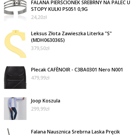
FALANA PIERŚCIONEK SREBRNY NA PALEC U
STOPY KULKI PS051 0,9G
24,20
zł
Leksus Złota Zawieszka Literka "S"
(MDH063036S)
379,50
zł
Plecak CAFÈNOIR - C3BA0301 Nero N001
479,99
zł
Joop Koszula
299,99
zł
Falana Nausznica Srebrna Laska Pręcik