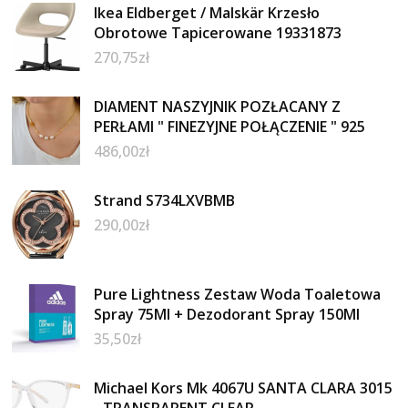
Ikea Eldberget / Malskär Krzesło
Obrotowe Tapicerowane 19331873
270,75
zł
DIAMENT NASZYJNIK POZŁACANY Z
PERŁAMI " FINEZYJNE POŁĄCZENIE " 925
486,00
zł
Strand S734LXVBMB
290,00
zł
Pure Lightness Zestaw Woda Toaletowa
Spray 75Ml + Dezodorant Spray 150Ml
35,50
zł
Michael Kors Mk 4067U SANTA CLARA 3015