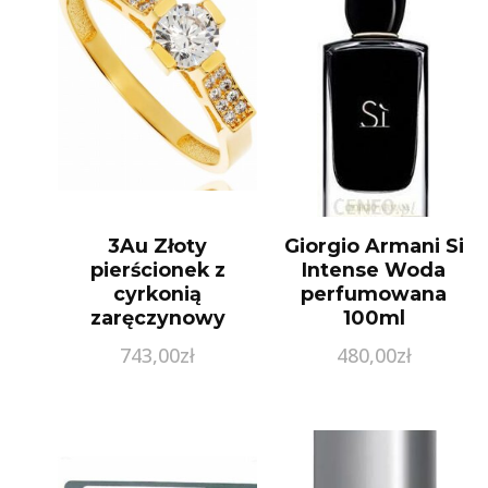
3Au Złoty
Giorgio Armani Si
pierścionek z
Intense Woda
cyrkonią
perfumowana
zaręczynowy
100ml
Próby 585 gr. 1.77
743,00
zł
480,00
zł
(17)