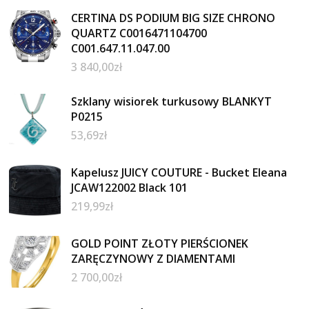
CERTINA DS PODIUM BIG SIZE CHRONO
QUARTZ C0016471104700
C001.647.11.047.00
3 840,00
zł
Szklany wisiorek turkusowy BLANKYT
P0215
53,69
zł
Kapelusz JUICY COUTURE - Bucket Eleana
JCAW122002 Black 101
219,99
zł
GOLD POINT ZŁOTY PIERŚCIONEK
ZARĘCZYNOWY Z DIAMENTAMI
2 700,00
zł