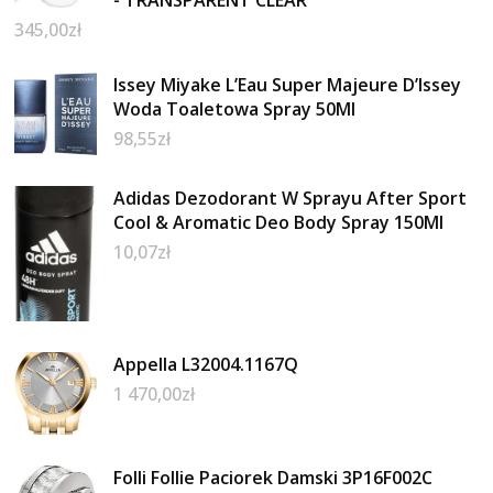
- TRANSPARENT CLEAR
345,00
zł
Issey Miyake L’Eau Super Majeure D’Issey
Woda Toaletowa Spray 50Ml
98,55
zł
Adidas Dezodorant W Sprayu After Sport
Cool & Aromatic Deo Body Spray 150Ml
10,07
zł
Appella L32004.1167Q
1 470,00
zł
Folli Follie Paciorek Damski 3P16F002C