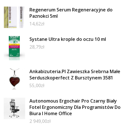
Regenerum Serum Regeneracyjne do
Paznokci 5ml
14,62
zł
Systane Ultra krople do oczu 10 ml
28,79
zł
Ankabizuteria.Pl Zawieszka Srebrna Małe
Serduszkoperfect Z Bursztynem 3581
55,00
zł
Autonomous Ergochair Pro Czarny Biały
Fotel Ergonomiczny Dla Programistów Do
Biura I Home Office
2 949,00
zł