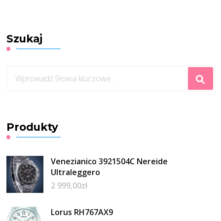
Szukaj
Szukasz
czegoś?
Produkty
Venezianico 3921504C Nereide
Ultraleggero
2 999,00
zł
Lorus RH767AX9