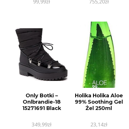
99,99
zł
755,20
zł
Only Botki –
Holika Holika Aloe
Onlbrandie-18
99% Soothing Gel
15271691 Black
Żel 250ml
349,99
zł
23,14
zł