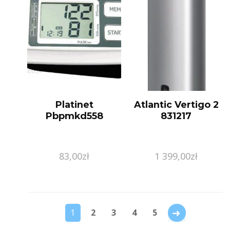
Platinet
Atlantic Vertigo 2
Pbpmkd558
831217
83,00
zł
1 399,00
zł
→
1
2
3
4
5