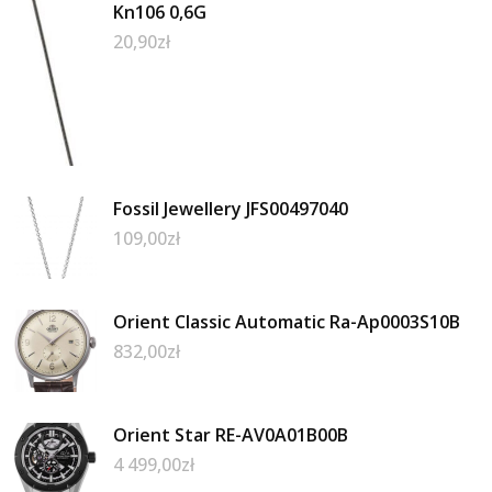
Kn106 0,6G
20,90
zł
Fossil Jewellery JFS00497040
109,00
zł
Orient Classic Automatic Ra-Ap0003S10B
832,00
zł
Orient Star RE-AV0A01B00B
4 499,00
zł