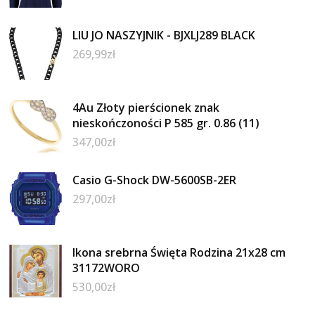
LIU JO NASZYJNIK - BJXLJ289 BLACK
269,99
zł
4Au Złoty pierścionek znak
nieskończoności P 585 gr. 0.86 (11)
347,00
zł
Casio G-Shock DW-5600SB-2ER
297,00
zł
Ikona srebrna Święta Rodzina 21x28 cm
31172WORO
530,00
zł