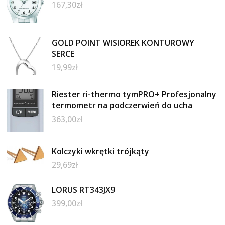
167,30
zł
GOLD POINT WISIOREK KONTUROWY
SERCE
19,99
zł
Riester ri-thermo tymPRO+ Profesjonalny
termometr na podczerwień do ucha
363,00
zł
Kolczyki wkrętki trójkąty
29,69
zł
LORUS RT343JX9
399,00
zł