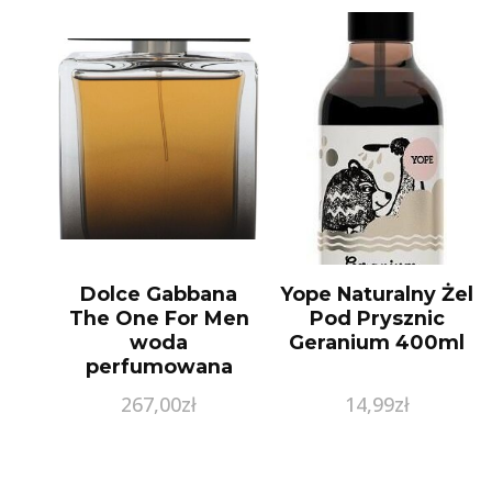
Dolce Gabbana
Yope Naturalny Żel
The One For Men
Pod Prysznic
woda
Geranium 400ml
perfumowana
100ml
267,00
zł
14,99
zł