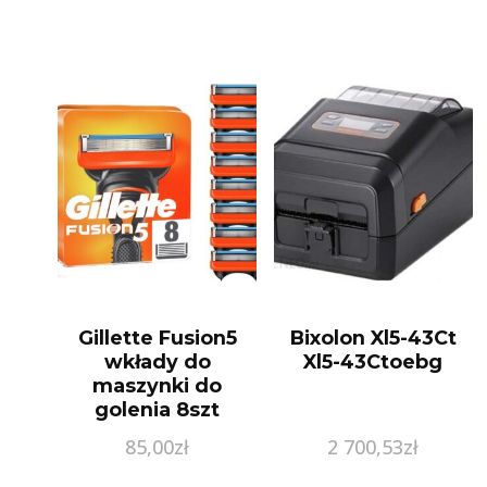
Gillette Fusion5
Bixolon Xl5-43Ct
wkłady do
Xl5-43Ctoebg
maszynki do
golenia 8szt
85,00
zł
2 700,53
zł