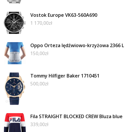
Vostok Europe VK63-560A690
1 170,00
zł
Oppo Orteza lędźwiowo-krzyżowa 2366 L
150,00
zł
Tommy Hilfiger Baker 1710451
500,00
zł
Fila STRAIGHT BLOCKED CREW Bluza blue
339,00
zł