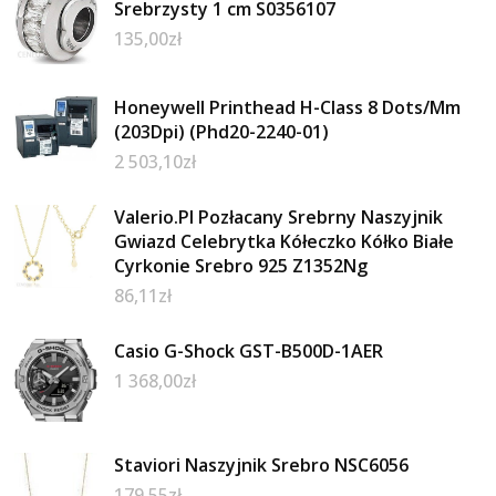
Srebrzysty 1 cm S0356107
135,00
zł
Honeywell Printhead H-Class 8 Dots/Mm
(203Dpi) (Phd20-2240-01)
2 503,10
zł
Valerio.Pl Pozłacany Srebrny Naszyjnik
Gwiazd Celebrytka Kółeczko Kółko Białe
Cyrkonie Srebro 925 Z1352Ng
86,11
zł
Casio G-Shock GST-B500D-1AER
1 368,00
zł
Staviori Naszyjnik Srebro NSC6056
179,55
zł