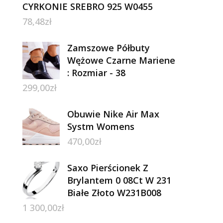
CYRKONIE SREBRO 925 W0455
78,48
zł
Zamszowe Półbuty
Wężowe Czarne Mariene
: Rozmiar - 38
299,00
zł
Obuwie Nike Air Max
Systm Womens
470,00
zł
Saxo Pierścionek Z
Brylantem 0 08Ct W 231
Białe Złoto W231B008
1 300,00
zł