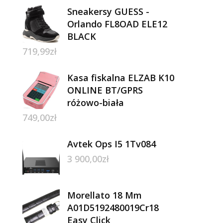
Sneakersy GUESS -
Orlando FL8OAD ELE12
BLACK
719,99
zł
Kasa fiskalna ELZAB K10
ONLINE BT/GPRS
różowo-biała
749,00
zł
Avtek Ops I5 1Tv084
3 900,00
zł
Morellato 18 Mm
A01D5192480019Cr18
Easy Click