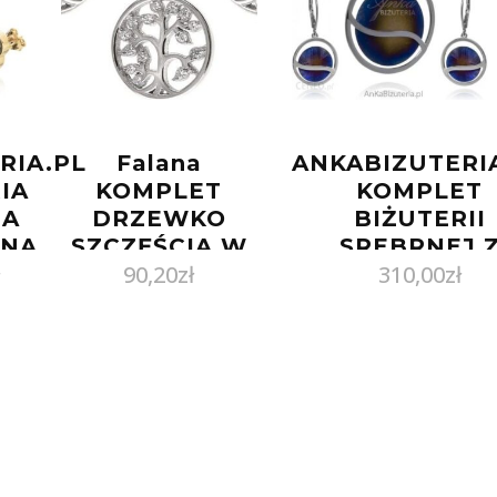
RIA.PL
Falana
ANKABIZUTERI
IA
KOMPLET
KOMPLET
NA
DRZEWKO
BIŻUTERII
ANA
SZCZĘŚCIA W
SREBRNEJ 
90,20
zł
310,00
zł
T Z
KOLE z0666 –
TYTANEM CA
YM
2,9g.
NEM