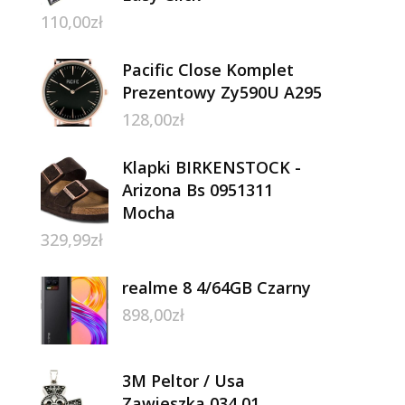
110,00
zł
Pacific Close Komplet
Prezentowy Zy590U A295
128,00
zł
Klapki BIRKENSTOCK -
Arizona Bs 0951311
Mocha
329,99
zł
realme 8 4/64GB Czarny
898,00
zł
3M Peltor / Usa
Zawieszka 034 01