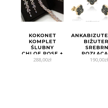
KOKONET
ANKABIZUTE
KOMPLET
BIŻUTER
ŚLUBNY
SREBR
CHLOE ROSE +
POZŁAC
288,00
zł
190,00
zł
SALOME ROSE
KOMPLE
ZIELON
BURSZTY