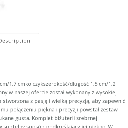
Description
cm/1,7 cmkolczykszerokość/długość 1,5 cm/1,2
ny w naszej ofercie został wykonany z wysokiej
a stworzona z pasją i wielką precyzją, aby zapewnić
emu połączeniu piękna i precyzji powstał zestaw
zukane gusta. Komplet biżuterii srebrnej
w subtelny sposób podkreślający jej piękno. W