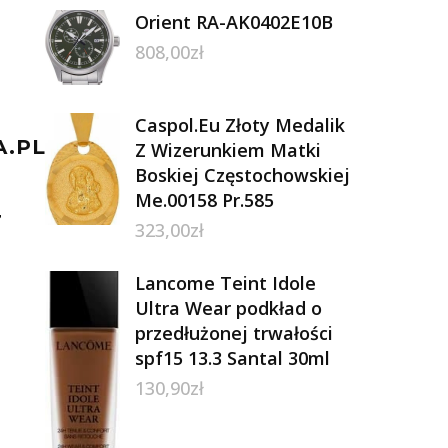
Orient RA-AK0402E10B
808,00
zł
Caspol.Eu Złoty Medalik
A.PL
Z Wizerunkiem Matki
Boskiej Częstochowskiej
Me.00158 Pr.585
Z
323,00
zł
LM
Lancome Teint Idole
Ultra Wear podkład o
przedłużonej trwałości
spf15 13.3 Santal 30ml
130,90
zł