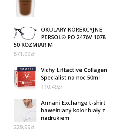
OKULARY KOREKCYJNE
PERSOL® PO 2476V 1078
50 ROZMIAR M
571,99
zł
Vichy Liftactive Collagen
Specialist na noc 50ml
110,49
zł
Armani Exchange t-shirt
bawełniany kolor biały z
nadrukiem
229,99
zł