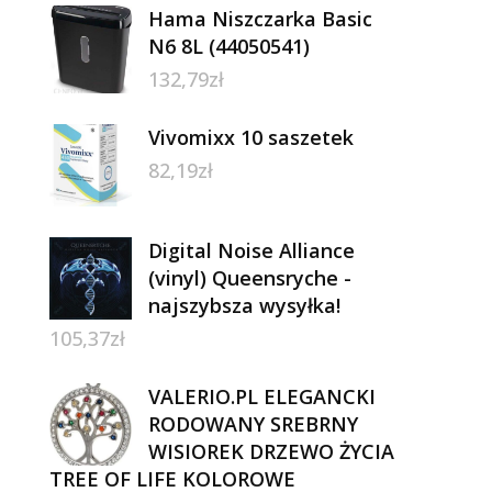
Hama Niszczarka Basic
N6 8L (44050541)
132,79
zł
Vivomixx 10 saszetek
82,19
zł
Digital Noise Alliance
(vinyl) Queensryche -
najszybsza wysyłka!
105,37
zł
VALERIO.PL ELEGANCKI
RODOWANY SREBRNY
WISIOREK DRZEWO ŻYCIA
TREE OF LIFE KOLOROWE