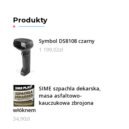
Produkty
Symbol DS8108 czarny
1 199,02
zł
SIME szpachla dekarska,
masa asfaltowo-
kauczukowa zbrojona
włóknem
34,90
zł