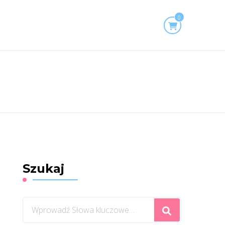
0
Szukaj
Szukasz
czegoś?