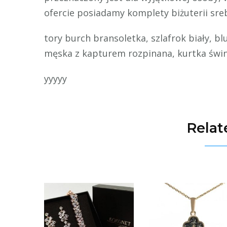
ofercie posiadamy komplety biżuterii sre
tory burch bransoletka, szlafrok biały, bl
męska z kapturem rozpinana, kurtka świ
yyyyy
Relat