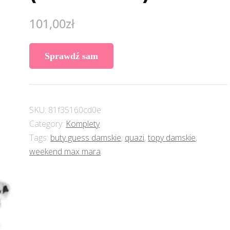
101,00
zł
Sprawdź sam
SKU:
81f35160cd0e
Category:
Komplety
Tags:
buty guess damskie
,
quazi
,
topy damskie
,
weekend max mara