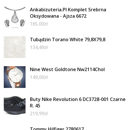
Ankabizuteria.Pl Komplet Srebrna
Oksydowana - Ajsza 6672
165,00
zł
Tubądzin Torano White 79,8X79,8
134,49
zł
Nine West Goldtone Nw2114Chol
149,00
zł
Buty Nike Revolution 6 DC3728-001 Czarne
R. 45
219,99
zł
Tommy Hilfiger 2780617