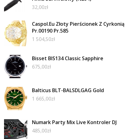
32,00
zł
Caspol.Eu Złoty Pierścionek Z Cyrkonią
Pr.00190 Pr.585
1 504,50
zł
Bisset BIS134 Classic Sapphire
675,00
zł
Balticus BLT-BALSDLGAG Gold
1 665,00
zł
Numark Party Mix Live Kontroler DJ
485,00
zł