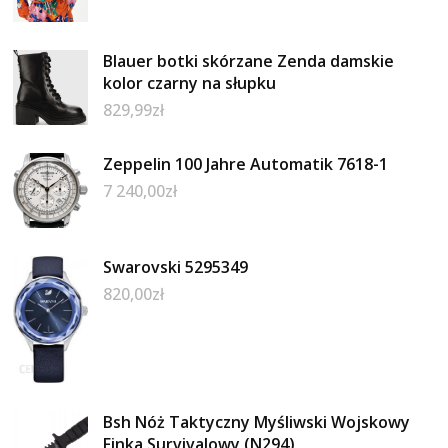
Blauer botki skórzane Zenda damskie
kolor czarny na słupku
829,99
zł
Zeppelin 100 Jahre Automatik 7618-1
7 240,00
zł
Swarovski 5295349
820,00
zł
Bsh Nóż Taktyczny Myśliwski Wojskowy
Finka Survivalowy (N294)