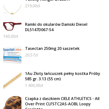
219,00
zł
Ramki do okularów Damski Diesel
DL5147D067-54
160,00
zł
Tasectan 250mg 20 saszetek
20,57
zł
1Au Złoty łańcuszek pełny kostka Próby
585 gr. 3.13 (55 cm)
1 400,00
zł
Czapka z daszkiem CIELE ATHLETICS - All
Over Print CLFSTC2AS-AOBL Loopy