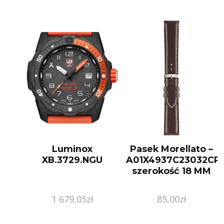
Luminox
Pasek Morellato –
XB.3729.NGU
A01X4937C23032CR
szerokość 18 MM
1 679,05
zł
85,00
zł