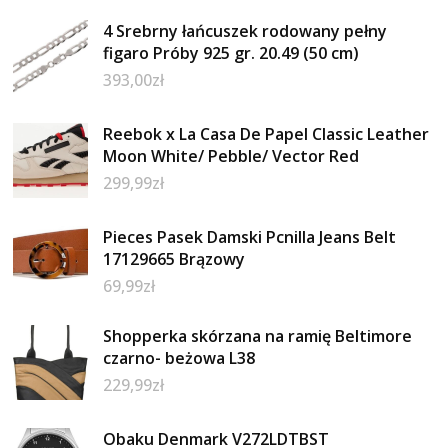
4 Srebrny łańcuszek rodowany pełny
figaro Próby 925 gr. 20.49 (50 cm)
393,00
zł
Reebok x La Casa De Papel Classic Leather
Moon White/ Pebble/ Vector Red
299,99
zł
Pieces Pasek Damski Pcnilla Jeans Belt
17129665 Brązowy
69,99
zł
Shopperka skórzana na ramię Beltimore
czarno- beżowa L38
229,99
zł
Obaku Denmark V272LDTBST