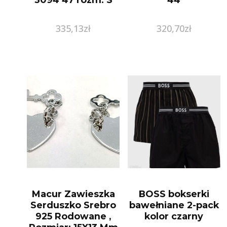
335,13
zł
320,70
zł
Macur Zawieszka
BOSS bokserki
Serduszko Srebro
bawełniane 2-pack
925 Rodowane ,
kolor czarny