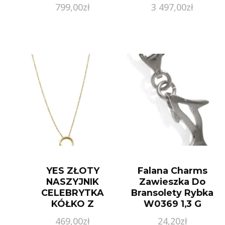
799,00
zł
3 497,00
zł
YES ZŁOTY
Falana Charms
NASZYJNIK
Zawieszka Do
CELEBRYTKA
Bransolety Rybka
KÓŁKO Z
W0369 1,3 G
CYRKONIĄ
469,00
zł
24,20
zł