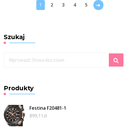
→
1
2
3
4
5
Szukaj
Szukasz
czegoś?
Produkty
Festina F20481-1
899,11
zł