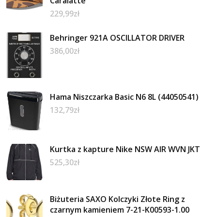
Caralatte
229,99
zł
Behringer 921A OSCILLATOR DRIVER
386,00
zł
Hama Niszczarka Basic N6 8L (44050541)
132,79
zł
Kurtka z kapture Nike NSW AIR WVN JKT
525,30
zł
Biżuteria SAXO Kolczyki Złote Ring z
czarnym kamieniem 7-21-K00593-1.00