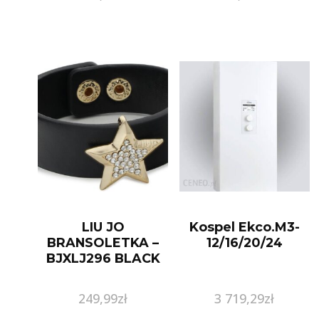
LIU JO
Kospel Ekco.M3-
BRANSOLETKA –
12/16/20/24
BJXLJ296 BLACK
249,99
zł
3 719,29
zł