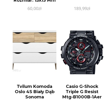
Rozmiar: 15X13 Mm
Waga: 2.06 G Sku:
60,00
zł
189,99
zł
(MP042SR)
Tvilum Komoda
Casio G-Shock
Oslo 4S Biały Dąb
Triple G Resist
Sonoma
Mtg-B1000B-1Aer