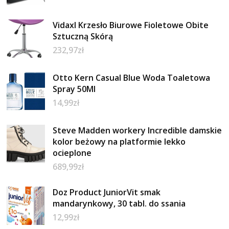
Vidaxl Krzesło Biurowe Fioletowe Obite
Sztuczną Skórą
232,97
zł
Otto Kern Casual Blue Woda Toaletowa
Spray 50Ml
14,99
zł
Steve Madden workery Incredible damskie
kolor beżowy na platformie lekko
ocieplone
689,99
zł
Doz Product JuniorVit smak
mandarynkowy, 30 tabl. do ssania
12,99
zł