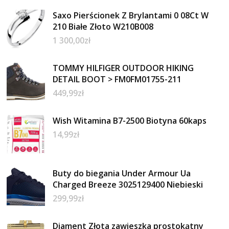
Saxo Pierścionek Z Brylantami 0 08Ct W
210 Białe Złoto W210B008
1 300,00
zł
TOMMY HILFIGER OUTDOOR HIKING
DETAIL BOOT > FM0FM01755-211
449,99
zł
Wish Witamina B7-2500 Biotyna 60kaps
14,99
zł
Buty do biegania Under Armour Ua
Charged Breeze 3025129400 Niebieski
299,99
zł
Diament Złota zawieszka prostokątny