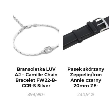
Bransoletka LUV
Pasek skórzany
AJ – Camille Chain
Zeppelin/Iron
Bracelet FW22-B-
Annie czarny
CCB-S Silver
20mm ZE-
9L4145A69019C20
399,99
zł
234,91
zł
T