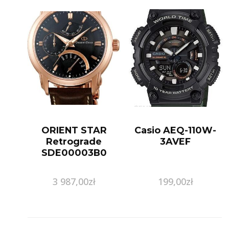
ORIENT STAR
Casio AEQ-110W-
Retrograde
3AVEF
SDE00003B0
3 987,00
zł
199,00
zł