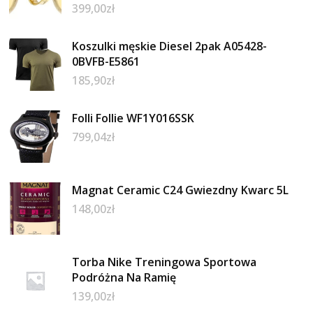
399,00
zł
Koszulki męskie Diesel 2pak A05428-
0BVFB-E5861
185,90
zł
Folli Follie WF1Y016SSK
799,04
zł
Magnat Ceramic C24 Gwiezdny Kwarc 5L
148,00
zł
Torba Nike Treningowa Sportowa
Podróżna Na Ramię
139,00
zł