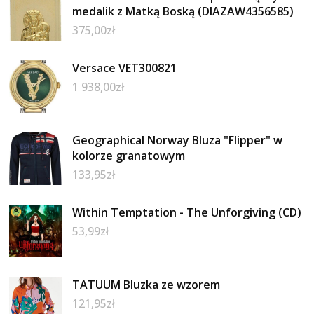
medalik z Matką Boską (DIAZAW4356585)
375,00
zł
Versace VET300821
1 938,00
zł
Geographical Norway Bluza "Flipper" w
kolorze granatowym
133,95
zł
Within Temptation - The Unforgiving (CD)
53,99
zł
TATUUM Bluzka ze wzorem
121,95
zł