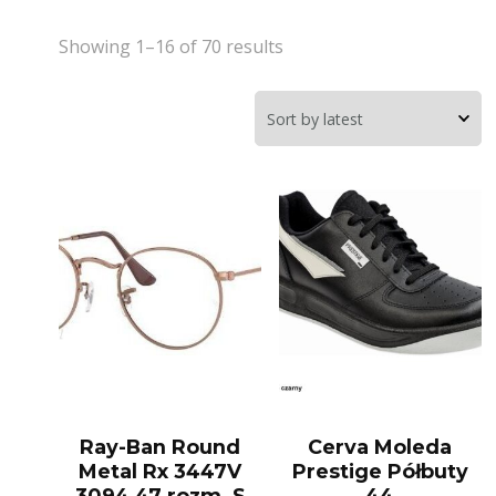
Showing 1–16 of 70 results
Ray-Ban Round
Cerva Moleda
Metal Rx 3447V
Prestige Półbuty
3094 47 rozm. S
44