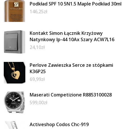
Podkład SPF 10 5N1.5 Maple Podkład 30ml
146,25
zł
Kontakt Simon Łącznik Krzyżowy
Natynkowy Ip-44 10Ax Szary ACW7L16
24,10
zł
Perlove Zawieszka Serce ze stópkami
K36P25
69,99
zł
Maserati Competizione R8853100028
599,00
zł
Activeshop Codos Chc-919