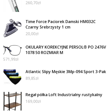
260,70
zł
Time Force Paciorek Damski HM032C
Czarny Srebrzysty 1 cm
20,00
zł
OKULARY KOREKCYJNE PERSOL® PO 2476V
1078 50 ROZMIAR M
571,99
zł
Atlantic Slipy Męskie 3Mp-094 Sport 3-Pak
89,85
zł
Regał półka Loft Industrialny rustykalny
169,00
zł