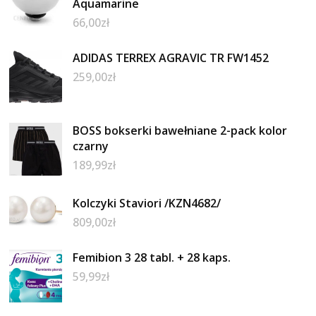
Aquamarine
66,00
zł
ADIDAS TERREX AGRAVIC TR FW1452
259,00
zł
BOSS bokserki bawełniane 2-pack kolor
czarny
189,99
zł
Kolczyki Staviori /KZN4682/
809,00
zł
Femibion 3 28 tabl. + 28 kaps.
59,99
zł