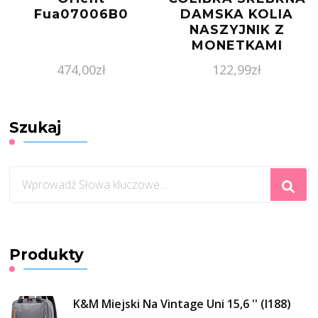
Fua07006B0
DAMSKA KOLIA
NASZYJNIK Z
MONETKAMI
474,00
zł
122,99
zł
Szukaj
Szukasz
czegoś?
Produkty
K&M Miejski Na Vintage Uni 15,6 '' (I188)