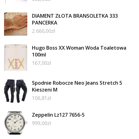
DIAMENT ZŁOTA BRANSOLETKA 333
PANCERKA
2 660,00
zł
Hugo Boss XX Woman Woda Toaletowa
100ml
167,00
zł
Spodnie Robocze Neo Jeans Stretch 5
Kieszeni M
106,81
zł
Zeppelin Lz127 7656-5
999,00
zł