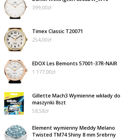
399,00
zł
Timex Classic T20071
254,00
zł
EDOX Les Bemonts 57001-37R-NAIR
1 177,00
zł
Gillette Mach3 Wymienne wkłady do
maszynki 8szt
58,58
zł
Element wymienny Meddy Melano
Twisted TM74 Shiny 8 mm Srebrny