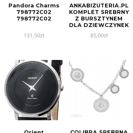
Pandora Charms
ANKABIZUTERIA.PL
798772C02
KOMPLET SREBRNY
798772C02
Z BURSZTYNEM
DLA DZIEWCZYNEK
– BIEDRONECZKI
131,50
zł
85,00
zł
Orient
COLIBRA SREBRNA