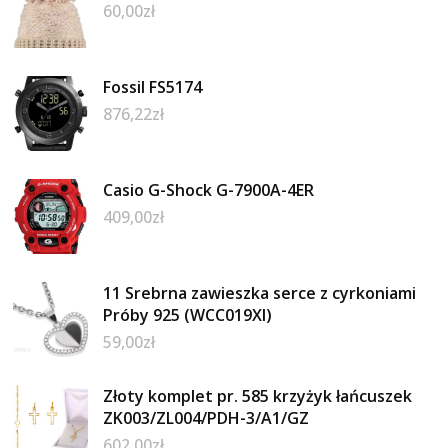
60,00
zł
Fossil FS5174
876,22
zł
Casio G-Shock G-7900A-4ER
409,00
zł
11 Srebrna zawieszka serce z cyrkoniami
Próby 925 (WCC019XI)
59,00
zł
Złoty komplet pr. 585 krzyżyk łańcuszek
ZK003/ZL004/PDH-3/A1/GZ
602,00
zł