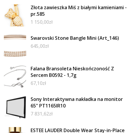
Złota zawieszka Miś z białymi kamieniami -
pr.585
1 150,00
zł
Swarovski Stone Bangle Mini (Art_146)
645,00
zł
Falana Bransoleta Nieskończoność Z
Sercem B0592 - 1,7g
67,10
zł
Sony Interaktywna nakładka na monitor
65" PT1165IR10
7 831,62
zł
ESTEE LAUDER Double Wear Stay-in-Place