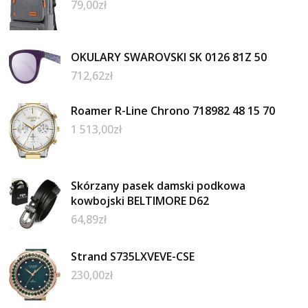
79,00
zł
OKULARY SWAROVSKI SK 0126 81Z 50
712,62
zł
Roamer R-Line Chrono 718982 48 15 70
1 513,00
zł
Skórzany pasek damski podkowa
kowbojski BELTIMORE D62
64,89
zł
Strand S735LXVEVE-CSE
230,00
zł