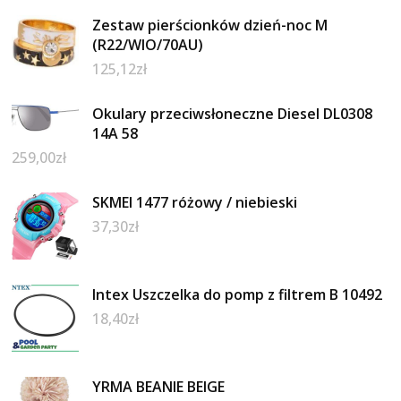
Zestaw pierścionków dzień-noc M
(R22/WIO/70AU)
125,12
zł
Okulary przeciwsłoneczne Diesel DL0308
14A 58
259,00
zł
SKMEI 1477 różowy / niebieski
37,30
zł
Intex Uszczelka do pomp z filtrem B 10492
18,40
zł
YRMA BEANIE BEIGE