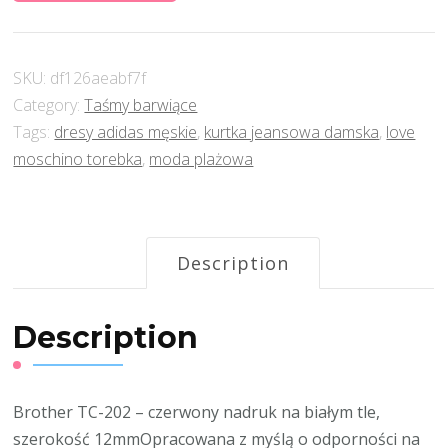
SKU:
df126aeabf7f
Category:
Taśmy barwiące
Tags:
dresy adidas męskie
,
kurtka jeansowa damska
,
love
moschino torebka
,
moda plażowa
Description
Description
Brother TC-202 – czerwony nadruk na białym tle,
szerokość 12mmOpracowana z myślą o odporności na