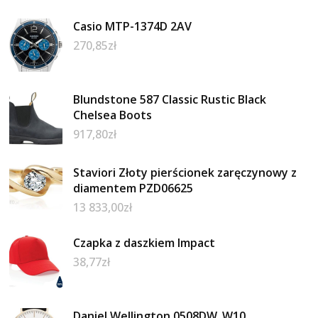
Casio MTP-1374D 2AV
270,85
zł
Blundstone 587 Classic Rustic Black
Chelsea Boots
917,80
zł
Staviori Złoty pierścionek zaręczynowy z
diamentem PZD06625
13 833,00
zł
Czapka z daszkiem Impact
38,77
zł
Daniel Wellington 0508DW_W10