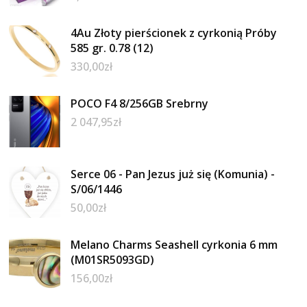
4Au Złoty pierścionek z cyrkonią Próby
585 gr. 0.78 (12)
330,00
zł
POCO F4 8/256GB Srebrny
2 047,95
zł
Serce 06 - Pan Jezus już się (Komunia) -
S/06/1446
50,00
zł
Melano Charms Seashell cyrkonia 6 mm
(M01SR5093GD)
156,00
zł