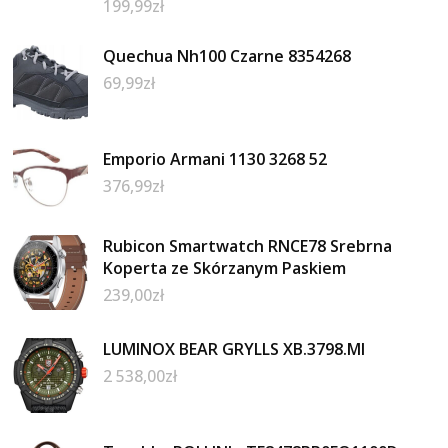
199,99
zł
Quechua Nh100 Czarne 8354268
69,99
zł
Emporio Armani 1130 3268 52
376,99
zł
Rubicon Smartwatch RNCE78 Srebrna
Koperta ze Skórzanym Paskiem
239,00
zł
LUMINOX BEAR GRYLLS XB.3798.MI
2 538,00
zł