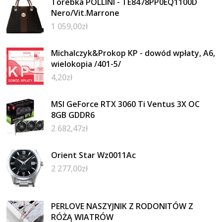
Torebka POLLINI - TE8478PP0EQ1100D
Nero/Vit.Marrone
1 059,00
zł
Michalczyk&Prokop KP - dowód wpłaty, A6,
wielokopia /401-5/
4,20
zł
MSI GeForce RTX 3060 Ti Ventus 3X OC
8GB GDDR6
2 682,47
zł
Orient Star Wz0011Ac
2 277,00
zł
PERLOVE NASZYJNIK Z RODONITÓW Z
RÓŻĄ WIATRÓW