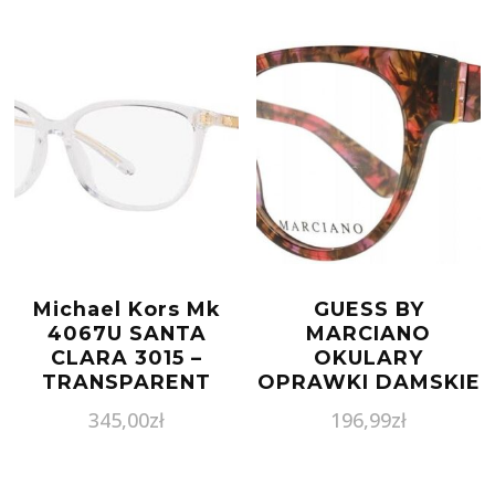
Michael Kors Mk
GUESS BY
4067U SANTA
MARCIANO
CLARA 3015 –
OKULARY
TRANSPARENT
OPRAWKI DAMSKIE
CLEAR
GM0363-S
345,00
zł
196,99
zł
889214185259