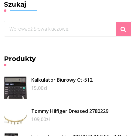
Szukaj
Szukasz
czegoś?
Produkty
Kalkulator Biurowy Ct-512
15,00
zł
Tommy Hilfiger Dressed 2780229
109,00
zł