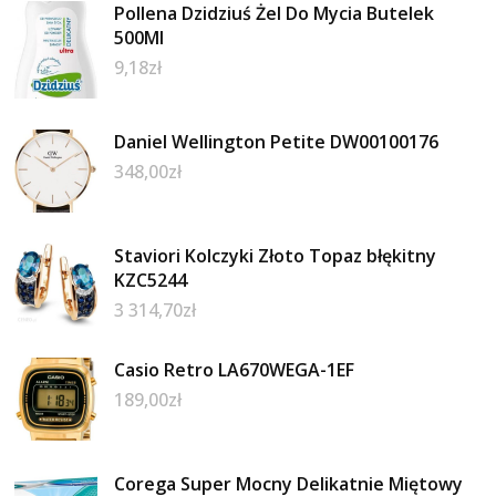
Pollena Dzidziuś Żel Do Mycia Butelek
500Ml
9,18
zł
Daniel Wellington Petite DW00100176
348,00
zł
Staviori Kolczyki Złoto Topaz błękitny
KZC5244
3 314,70
zł
Casio Retro LA670WEGA-1EF
189,00
zł
Corega Super Mocny Delikatnie Miętowy