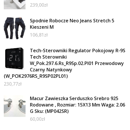
239,00
zł
Spodnie Robocze Neo Jeans Stretch 5
Kieszeni M
106,81
zł
Tech-Sterowniki Regulator Pokojowy R-9S
Tech Sterowniki
W_Pok.297.6.Rs_R9Sp.02.Pl01 Przewodowy
Czarny Natynkowy
(W_POK2976RS_R9SP02PL01)
230,77
zł
Macur Zawieszka Serduszko Srebro 925
Rodowane , Rozmiar: 15X13 Mm Waga: 2.06
G Sku: (MP042SR)
60,00
zł