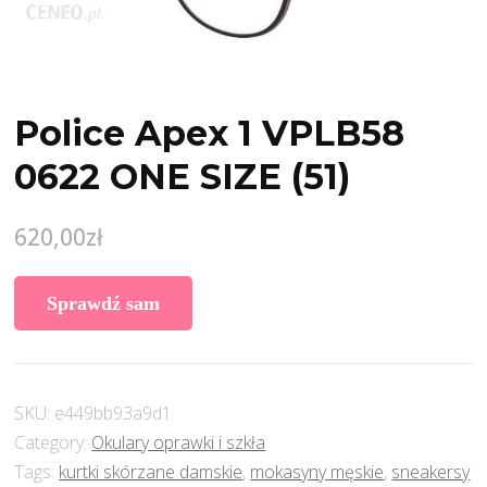
Police Apex 1 VPLB58
0622 ONE SIZE (51)
620,00
zł
Sprawdź sam
SKU:
e449bb93a9d1
Category:
Okulary oprawki i szkła
Tags:
kurtki skórzane damskie
,
mokasyny męskie
,
sneakersy