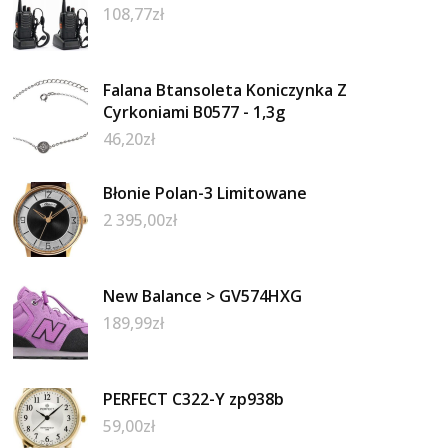
108,77
zł
Falana Btansoleta Koniczynka Z
Cyrkoniami B0577 - 1,3g
46,20
zł
Błonie Polan-3 Limitowane
2 395,00
zł
New Balance > GV574HXG
189,99
zł
PERFECT C322-Y zp938b
59,00
zł