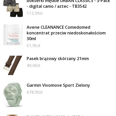
bokserki męskie URBAN CLASSICS - 3-Pack
- digital camo / aztec - TB3542
113,99
zł
Avene CLEANANCE Comedomed
koncentrat przeciw niedoskonałościom
30ml
51,95
zł
Pasek brązowy skórzany 21mm
49,00
zł
Garmin Vivomove Sport Zielony
678,90
zł