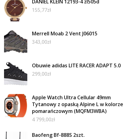
DANIEL KLEIN 12193-4 zl505d
155,77
zł
Merrell Moab 2 Vent J06015
343,00
zł
Obuwie adidas LITE RACER ADAPT 5.0
299,00
zł
Apple Watch Ultra Cellular 49mm
Tytanowy z opaską Alpine L w kolorze
pomarańczowym (MQFM3WBA)
4 799,00
zł
Baofeng Bf-888S 2szt.