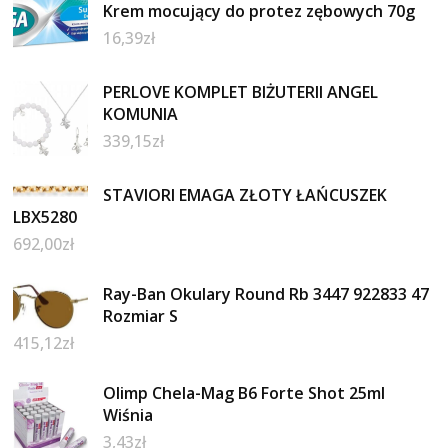
Krem mocujący do protez zębowych 70g
16,39
zł
PERLOVE KOMPLET BIŻUTERII ANGEL
KOMUNIA
339,15
zł
STAVIORI EMAGA ZŁOTY ŁAŃCUSZEK
LBX5280
692,00
zł
Ray-Ban Okulary Round Rb 3447 922833 47
Rozmiar S
415,12
zł
Olimp Chela-Mag B6 Forte Shot 25ml
Wiśnia
3,43
zł