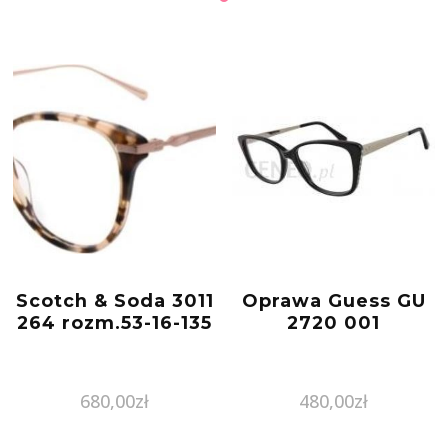
Scotch & Soda 3011
Oprawa Guess GU
264 rozm.53-16-135
2720 001
680,00
zł
480,00
zł