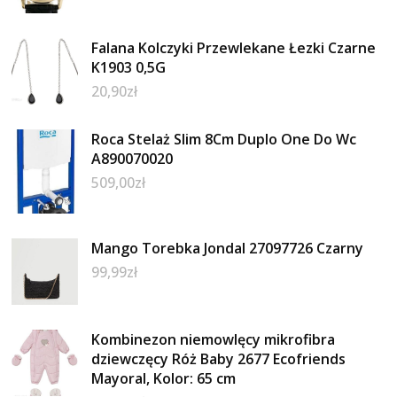
Falana Kolczyki Przewlekane Łezki Czarne
K1903 0,5G
20,90
zł
Roca Stelaż Slim 8Cm Duplo One Do Wc
A890070020
509,00
zł
Mango Torebka Jondal 27097726 Czarny
99,99
zł
Kombinezon niemowlęcy mikrofibra
dziewczęcy Róż Baby 2677 Ecofriends
Mayoral, Kolor: 65 cm