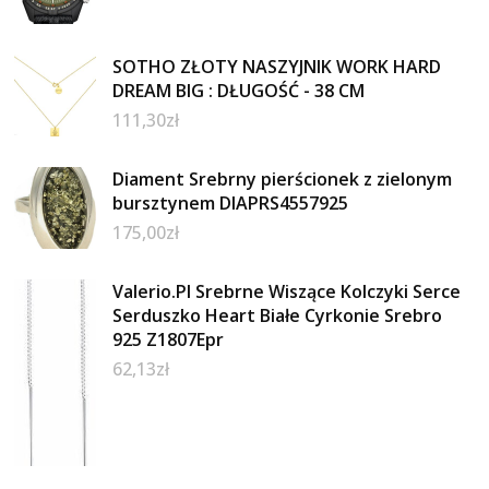
SOTHO ZŁOTY NASZYJNIK WORK HARD
DREAM BIG : DŁUGOŚĆ - 38 CM
111,30
zł
Diament Srebrny pierścionek z zielonym
bursztynem DIAPRS4557925
175,00
zł
Valerio.Pl Srebrne Wiszące Kolczyki Serce
Serduszko Heart Białe Cyrkonie Srebro
925 Z1807Epr
62,13
zł