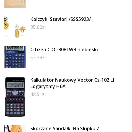
Kolczyki Staviori /SSS5923/
95,00
zł
Citizen CDC-80BLWB niebieski
53,39
zł
Kalkulator Naukowy Vector Cs-102 Ll
Logarytmy H6A
48,51
zł
Skórzane Sandałki Na Słupku Z