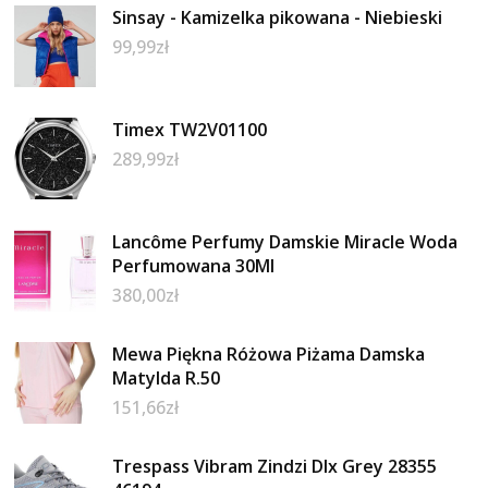
Sinsay - Kamizelka pikowana - Niebieski
99,99
zł
Timex TW2V01100
289,99
zł
Lancôme Perfumy Damskie Miracle Woda
Perfumowana 30Ml
380,00
zł
Mewa Piękna Różowa Piżama Damska
Matylda R.50
151,66
zł
Trespass Vibram Zindzi Dlx Grey 28355