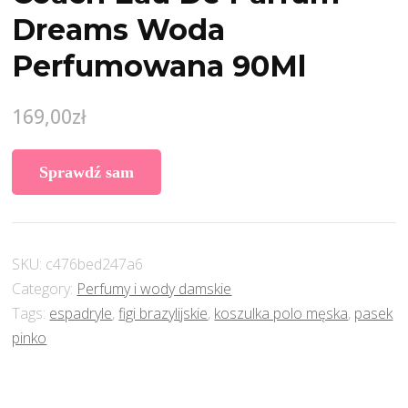
Dreams Woda
Perfumowana 90Ml
169,00
zł
Sprawdź sam
SKU:
c476bed247a6
Category:
Perfumy i wody damskie
Tags:
espadryle
,
figi brazylijskie
,
koszulka polo męska
,
pasek
pinko