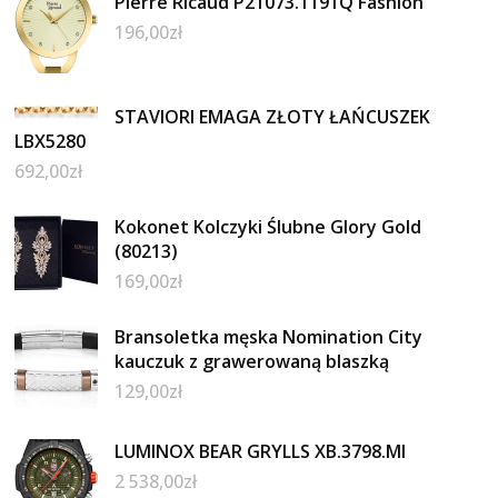
Pierre Ricaud P21073.1191Q Fashion
196,00
zł
STAVIORI EMAGA ZŁOTY ŁAŃCUSZEK
LBX5280
692,00
zł
Kokonet Kolczyki Ślubne Glory Gold
(80213)
169,00
zł
Bransoletka męska Nomination City
kauczuk z grawerowaną blaszką
129,00
zł
LUMINOX BEAR GRYLLS XB.3798.MI
2 538,00
zł