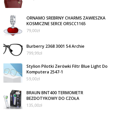
ORNAMO SREBRNY CHARMS ZAWIESZKA
KOSMICZNE SERCE ORSCC1165
79,00
zł
Burberry 2368 3001 54 Archie
799,99
zł
Stylion Pilotki Zerówki Filtr Blue Light Do
Komputera 2547-1
59,00
zł
BRAUN BNT400 TERMOMETR
BEZDOTYKOWY DO CZOŁA
135,00
zł