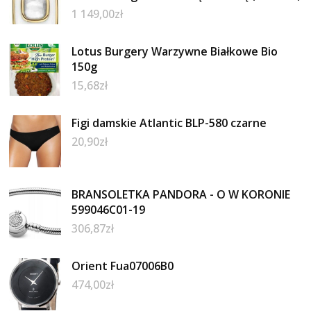
1 149,00
zł
Lotus Burgery Warzywne Białkowe Bio
150g
15,68
zł
Figi damskie Atlantic BLP-580 czarne
20,90
zł
BRANSOLETKA PANDORA - O W KORONIE
599046C01-19
306,87
zł
Orient Fua07006B0
474,00
zł