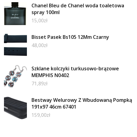
Chanel Bleu de Chanel woda toaletowa
spray 100ml
15,00
zł
Bisset Pasek Bs105 12Mm Czarny
48,00
zł
Szklane kolczyki turkusowo-brązowe
MEMPHIS N0402
71,89
zł
Bestway Welurowy Z Wbudowaną Pompką
191x97 46cm 67401
159,00
zł