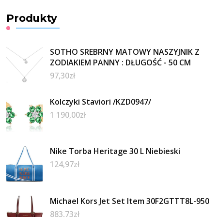
Produkty
SOTHO SREBRNY MATOWY NASZYJNIK Z
ZODIAKIEM PANNY : DŁUGOŚĆ - 50 CM
97,30
zł
Kolczyki Staviori /KZD0947/
1 190,00
zł
Nike Torba Heritage 30 L Niebieski
124,97
zł
Michael Kors Jet Set Item 30F2GTTT8L-950
883,73
zł