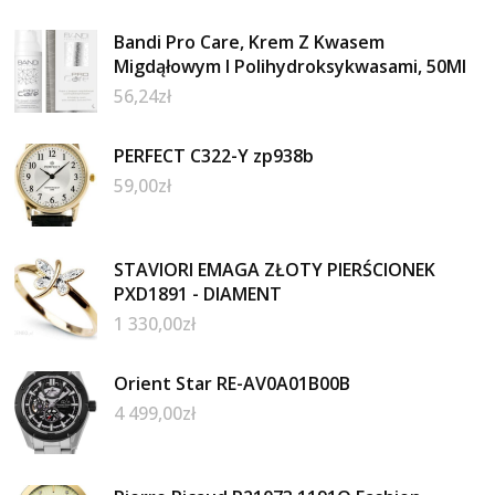
Bandi Pro Care, Krem Z Kwasem
Migdąłowym I Polihydroksykwasami, 50Ml
56,24
zł
PERFECT C322-Y zp938b
59,00
zł
STAVIORI EMAGA ZŁOTY PIERŚCIONEK
PXD1891 - DIAMENT
1 330,00
zł
Orient Star RE-AV0A01B00B
4 499,00
zł