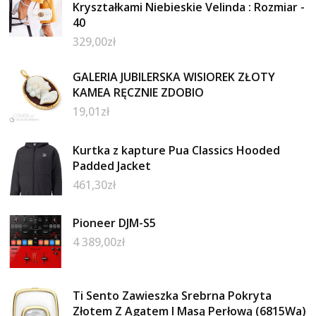
Kryształkami Niebieskie Velinda : Rozmiar -
40
329,00
zł
GALERIA JUBILERSKA WISIOREK ZŁOTY
KAMEA RĘCZNIE ZDOBIO
19,01
zł
Kurtka z kapture Pua Classics Hooded
Padded Jacket
461,30
zł
Pioneer DJM-S5
4 389,00
zł
Ti Sento Zawieszka Srebrna Pokryta
Złotem Z Agatem I Masą Perłową (6815Wa)