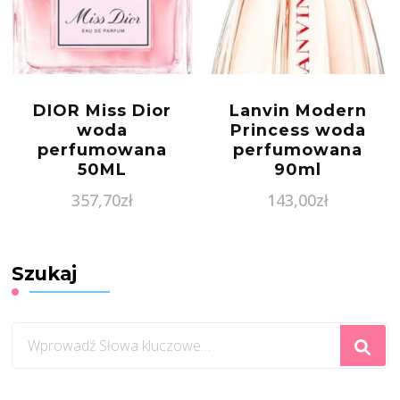
DIOR Miss Dior
Lanvin Modern
woda
Princess woda
perfumowana
perfumowana
50ML
90ml
357,70
zł
143,00
zł
Szukaj
Szukasz
czegoś?