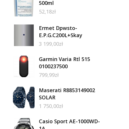
500ml
52,18
zł
Ermet Dpwsto-
E.P.G.C200L+Skay
3 199,00
zł
Garmin Varia Rtl 515
0100237500
799,99
zł
Maserati R8853149002
SOLAR
1 750,00
zł
Casio Sport AE-1000WD-
1A