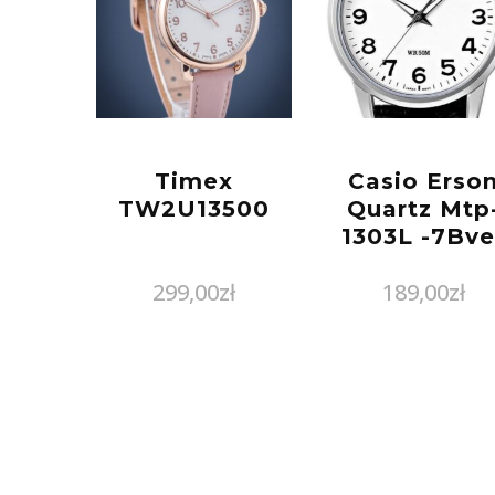
Timex
Casio Erso
TW2U13500
Quartz Mtp
1303L -7Bve
299,00
zł
189,00
zł