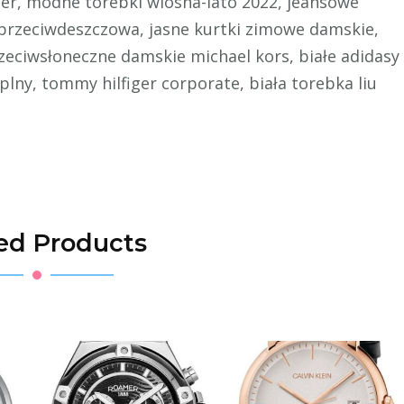
ter, modne torebki wiosna-lato 2022, jeansowe
 przeciwdeszczowa, jasne kurtki zimowe damskie,
rzeciwsłoneczne damskie michael kors, białe adidasy
 plny, tommy hilfiger corporate, biała torebka liu
ed Products