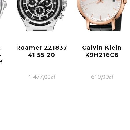
n
Roamer 221837
Calvin Klein
-
41 55 20
K9H216C6
f
1 477,00
zł
619,99
zł