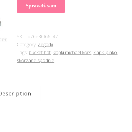
Sprawdź sam
SKU:
b76e36f66c47
Category:
Zegarki
Tags:
bucket hat
,
klapki michael kors
,
klapki pinko
,
skórzane spodnie
Description