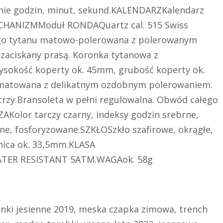
nie godzin, minut, sekund.KALENDARZKalendarz
ECHANIZMModuł RONDAQuartz cal. 515 Swiss
o tytanu matowo-polerowana z polerowanym
 zaciskany prasą. Koronka tytanowa z
ysokość koperty ok. 45mm, grubość koperty ok.
atowana z delikatnym ozdobnym polerowaniem.
trzy.Bransoleta w pełni regulowalna. Obwód całego
AKolor tarczy czarny, indeksy godzin srebrne,
e, fosforyzowane.SZKŁOSzkło szafirowe, okrągłe,
nica ok. 33,5mm.KLASA
ATER RESISTANT 5ATM.WAGAok. 58g
ienki jesienne 2019, meska czapka zimowa, trench