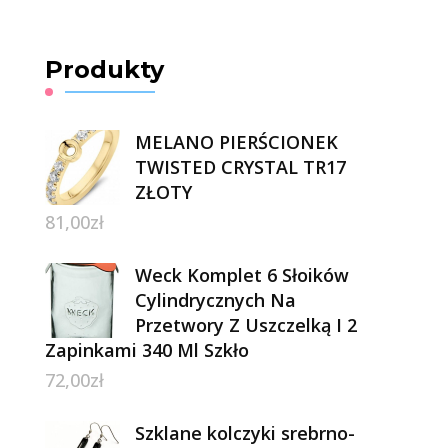
Produkty
MELANO PIERŚCIONEK
TWISTED CRYSTAL TR17
ZŁOTY
81,00
zł
Weck Komplet 6 Słoików
Cylindrycznych Na
Przetwory Z Uszczelką I 2
Zapinkami 340 Ml Szkło
72,00
zł
Szklane kolczyki srebrno-