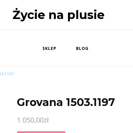
Życie na plusie
SKLEP
BLOG
03.1197
Grovana 1503.1197
1 050,00
zł