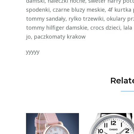
damski, haleczki nocne, sweter harry pot
spodenki, czarne bluzy meskie, 4f kurtka
tommy sandały, rylko trzewiki, okulary p
tommy hilfiger damskie, crocs dzieci, lala
jo, paczkomaty krakow
yyyyy
Relat