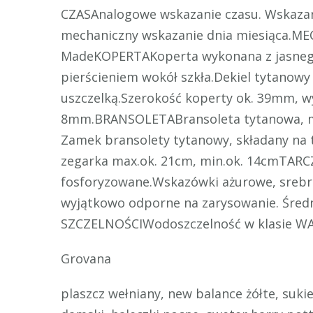
CZASAnalogowe wskazanie czasu. Wskaza
mechaniczny wskazanie dnia miesiąca.M
MadeKOPERTAKoperta wykonana z jasneg
pierścieniem wokół szkła.Dekiel tytanowy
uszczelką.Szerokość koperty ok. 39mm, w
8mm.BRANSOLETABransoleta tytanowa, m
Zamek bransolety tytanowy, składany na 
zegarka max.ok. 21cm, min.ok. 14cmTARCZ
fosforyzowane.Wskazówki ażurowe, srebrn
wyjątkowo odporne na zarysowanie. Śred
SZCZELNOŚCIWodoszczelność w klasie W
Grovana
plaszcz wełniany, new balance żółte, suk