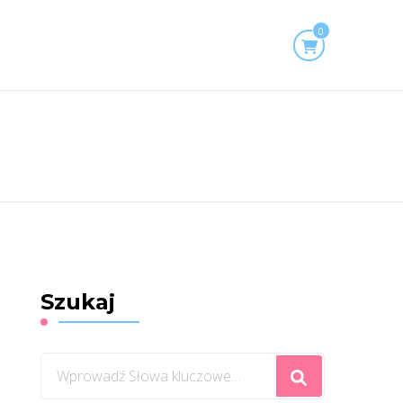
0
Szukaj
Szukasz
czegoś?