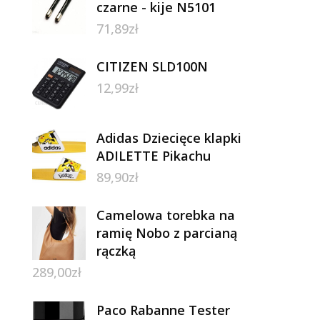
czarne - kije N5101
71,89
zł
CITIZEN SLD100N
12,99
zł
Adidas Dziecięce klapki
ADILETTE Pikachu
89,90
zł
Camelowa torebka na
ramię Nobo z parcianą
rączką
289,00
zł
Paco Rabanne Tester