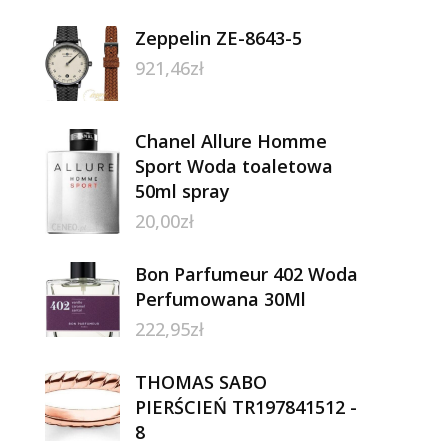
Zeppelin ZE-8643-5
921,46
zł
Chanel Allure Homme
Sport Woda toaletowa
50ml spray
20,00
zł
Bon Parfumeur 402 Woda
Perfumowana 30Ml
222,95
zł
THOMAS SABO
PIERŚCIEŃ TR197841512 -
8