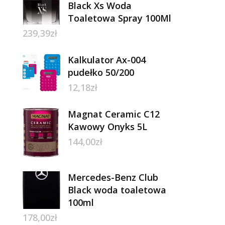
Black Xs Woda
Toaletowa Spray 100Ml
239,39
zł
Kalkulator Ax-004
pudełko 50/200
12,18
zł
Magnat Ceramic C12
Kawowy Onyks 5L
144,00
zł
Mercedes-Benz Club
Black woda toaletowa
100ml
178,00
zł