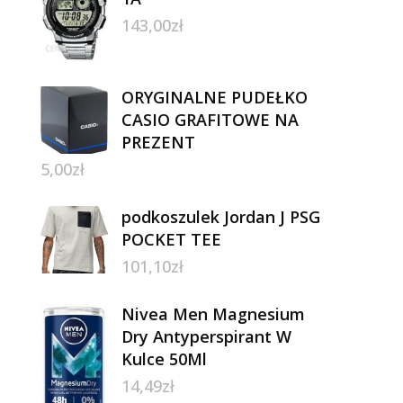
143,00
zł
ORYGINALNE PUDEŁKO
CASIO GRAFITOWE NA
PREZENT
5,00
zł
podkoszulek Jordan J PSG
POCKET TEE
101,10
zł
Nivea Men Magnesium
Dry Antyperspirant W
Kulce 50Ml
14,49
zł