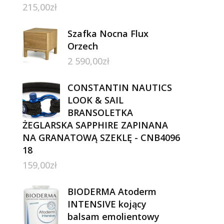
215,00
zł
Szafka Nocna Flux
Orzech
2 590,00
zł
CONSTANTIN NAUTICS
LOOK & SAIL
BRANSOLETKA
ŻEGLARSKA SAPPHIRE ZAPINANA
NA GRANATOWĄ SZEKLĘ - CNB4096
18
159,00
zł
BIODERMA Atoderm
INTENSIVE kojący
balsam emolientowy