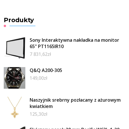
Produkty
Sony Interaktywna nakładka na monitor
65" PT1165IR10
7 831,62
zł
Q&Q A200-305
149,00
zł
Naszyjnik srebrny pozłacany z ażurowym
kwiatkiem
125,30
zł