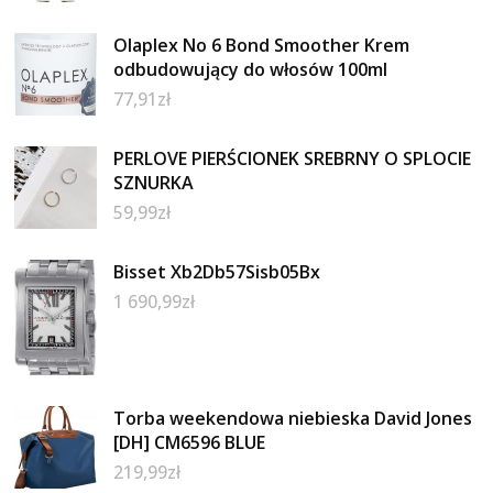
Olaplex No 6 Bond Smoother Krem
odbudowujący do włosów 100ml
77,91
zł
PERLOVE PIERŚCIONEK SREBRNY O SPLOCIE
SZNURKA
59,99
zł
Bisset Xb2Db57Sisb05Bx
1 690,99
zł
Torba weekendowa niebieska David Jones
[DH] CM6596 BLUE
219,99
zł