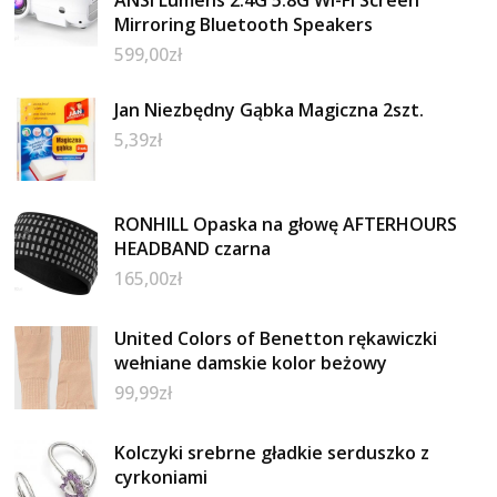
ANSI Lumens 2.4G 5.8G Wi-Fi Screen
Mirroring Bluetooth Speakers
599,00
zł
Jan Niezbędny Gąbka Magiczna 2szt.
5,39
zł
RONHILL Opaska na głowę AFTERHOURS
HEADBAND czarna
165,00
zł
United Colors of Benetton rękawiczki
wełniane damskie kolor beżowy
99,99
zł
Kolczyki srebrne gładkie serduszko z
cyrkoniami