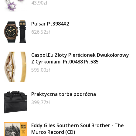
43,90
zł
Pulsar Pt3984X2
626,52
zł
Caspol.Eu Złoty Pierścionek Dwukolorowy
Z Cyrkoniami Pr.00488 Pr.585
595,00
zł
Praktyczna torba podróżna
399,77
zł
Eddy Giles Southern Soul Brother - The
Murco Record (CD)