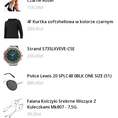
Czarne Rosel
156,39
zł
4F Kurtka softshellowa w kolorze czarnym
284,95
zł
Strand S735LXVEVE-CSE
230,00
zł
Police Lewis 20 SPLC48 0BLK ONE SIZE (51)
889,00
zł
Falana Kolczyki Srebrne Wiszące Z
Kuleczkami Mk807 - 7,5G.
99,00
zł