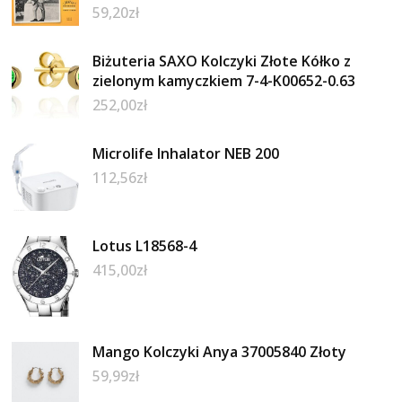
59,20
zł
Biżuteria SAXO Kolczyki Złote Kółko z
zielonym kamyczkiem 7-4-K00652-0.63
252,00
zł
Microlife Inhalator NEB 200
112,56
zł
Lotus L18568-4
415,00
zł
Mango Kolczyki Anya 37005840 Złoty
59,99
zł