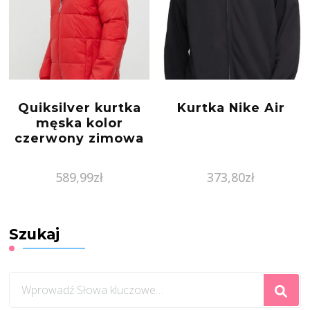
Quiksilver kurtka
Kurtka Nike Air
męska kolor
czerwony zimowa
589,99
zł
373,80
zł
Szukaj
Szukasz
czegoś?