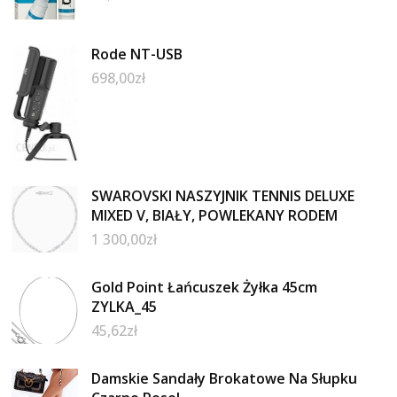
Rode NT-USB
698,00
zł
SWAROVSKI NASZYJNIK TENNIS DELUXE
MIXED V, BIAŁY, POWLEKANY RODEM
1 300,00
zł
Gold Point Łańcuszek Żyłka 45cm
ZYLKA_45
45,62
zł
Damskie Sandały Brokatowe Na Słupku