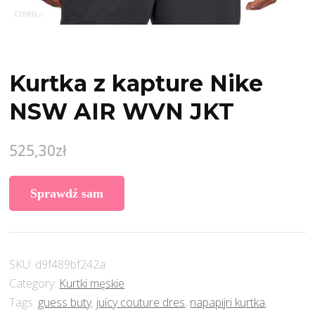
Kurtka z kapture Nike
NSW AIR WVN JKT
525,30
zł
Sprawdź sam
SKU:
d9f489bf242a
Category:
Kurtki męskie
Tags:
guess buty
,
juicy couture dres
,
napapijri kurtka
,