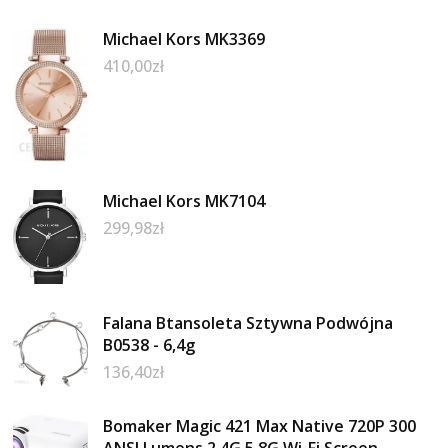
Michael Kors MK3369
410,00
zł
Michael Kors MK7104
299,98
zł
Falana Btansoleta Sztywna Podwójna
B0538 - 6,4g
136,40
zł
Bomaker Magic 421 Max Native 720P 300