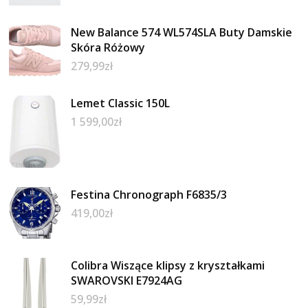
New Balance 574 WL574SLA Buty Damskie
Skóra Różowy
279,99
zł
Lemet Classic 150L
1 599,00
zł
Festina Chronograph F6835/3
419,00
zł
Colibra Wiszące klipsy z kryształkami
SWAROVSKI E7924AG
59,99
zł