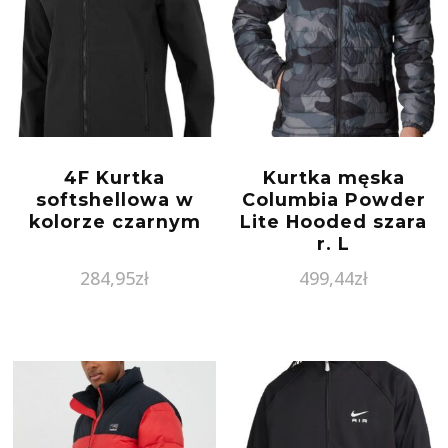
4F Kurtka
Kurtka męska
softshellowa w
Columbia Powder
kolorze czarnym
Lite Hooded szara
r. L
284,95
zł
499,44
zł