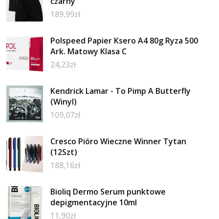
czarny
189,99
zł
Polspeed Papier Ksero A4 80g Ryza 500
Ark. Matowy Klasa C
24,23
zł
Kendrick Lamar - To Pimp A Butterfly
(Winyl)
109,07
zł
Cresco Pióro Wieczne Winner Tytan
(12Szt)
188,16
zł
Bioliq Dermo Serum punktowe
depigmentacyjne 10ml
11,90
zł