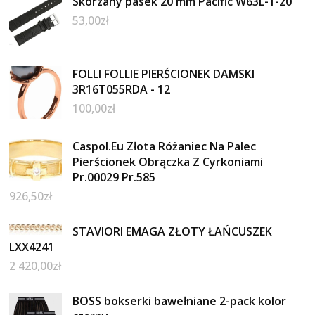
Skórzany pasek 20 mm Pacific W63L-1-20
53,00
zł
FOLLI FOLLIE PIERŚCIONEK DAMSKI
3R16T055RDA - 12
100,00
zł
Caspol.Eu Złota Różaniec Na Palec
Pierścionek Obrączka Z Cyrkoniami
Pr.00029 Pr.585
926,50
zł
STAVIORI EMAGA ZŁOTY ŁAŃCUSZEK
LXX4241
2 420,00
zł
BOSS bokserki bawełniane 2-pack kolor