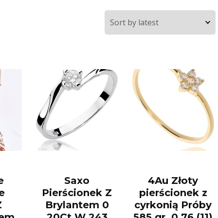
e
Saxo
4Au Złoty
e
Pierścionek Z
pierścionek z
Z
Brylantem 0
cyrkonią Próby
iem
20Ct W 243
585 gr. 0.76 (11)