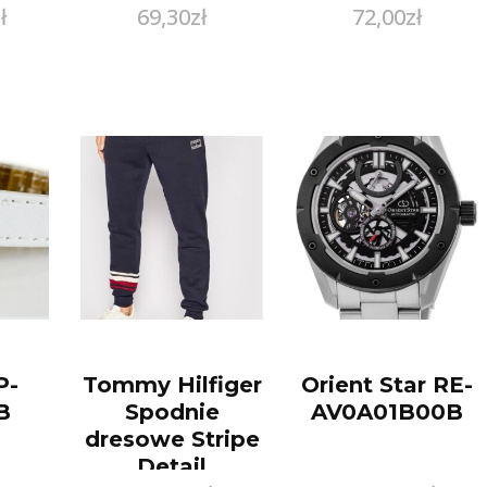
ł
69,30
zł
72,00
zł
120X200
P-
Tommy Hilfiger
Orient Star RE-
B
Spodnie
AV0A01B00B
dresowe Stripe
Detail