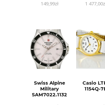
149,99
zł
1 477,00
z
(818381-401)
Swiss Alpine
Casio LT
Military
1154Q-7
SAM7022.1132