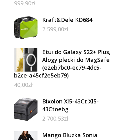
999,90
zł
Kraft&Dele KD684
2 599,00
zł
Etui do Galaxy S22+ Plus,
Alogy plecki do MagSafe
(e2eb7bc0-ec79-4dc5-
b2ce-a45cf2e5eb79)
40,00
zł
Bixolon Xl5-43Ct Xl5-
43Ctoebg
2 700,53
zł
Mango Bluzka Sonia