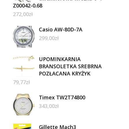
Z00042-0.68
272,00
zł
Casio AW-80D-7A
299,00
zł
UPOMINKARNIA
BRANSOLETKA SREBRNA
POZŁACANA KRYŻYK
79,77
zł
Timex TW2T74800
343,00
zł
Gillette Mach3