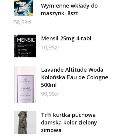
Wymienne wkłady do
maszynki 8szt
58,58
zł
Mensil 25mg 4 tabl.
10,95
zł
Lavande Altitude Woda
Kolońska Eau de Cologne
500ml
99,99
zł
Tiffi kurtka puchowa
damska kolor zielony
zimowa