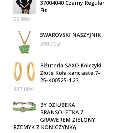
37004040 Czarny Regular
Fit
99,99
zł
SWAROVSKI NASZYJNIK
599,99
zł
Biżuteria SAXO Kolczyki
Złote Koła kanciaste 7-
25-K00525-1.23
487,00
zł
BY DZIUBEKA
BRANSOLETKA Z
GRAWEREM ZIELONY
RZEMYK Z KONICZYNKĄ