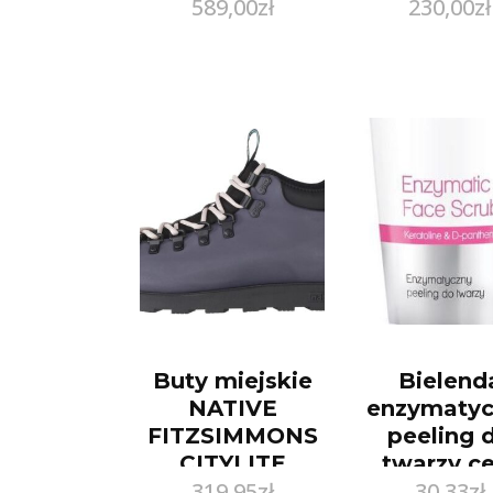
589,00
zł
230,00
zł
Buty miejskie
Bielend
NATIVE
enzymatyc
FITZSIMMONS
peeling 
CITYLITE
twarzy ce
319,95
zł
30,33
zł
sucha wraż