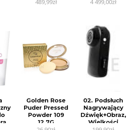
489,99
zł
4 499,00
zł
MW0MW25768
Granatowy
Regular Fit
a
Golden Rose
02. Podsłuch
zny
Puder Pressed
Nagrywający
do
Powder 109
Dźwięk+Obraz,
ra
12,7G
Wielkości
26,90
zł
199,90
zł
liwa
Kciuka. Z VOX.