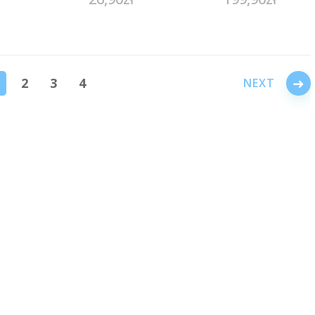
owa
→
2
3
4