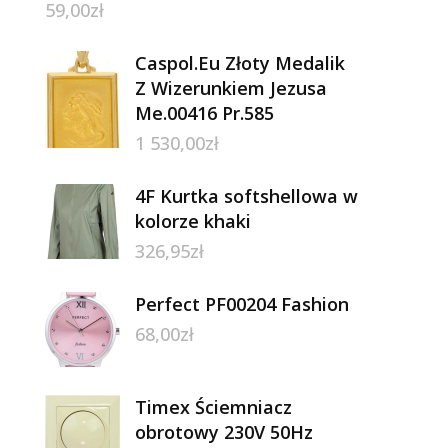
59,00
zł
Caspol.Eu Złoty Medalik
Z Wizerunkiem Jezusa
Me.00416 Pr.585
1 530,00
zł
4F Kurtka softshellowa w
kolorze khaki
326,95
zł
Perfect PF00204 Fashion
68,00
zł
Timex Ściemniacz
obrotowy 230V 50Hz