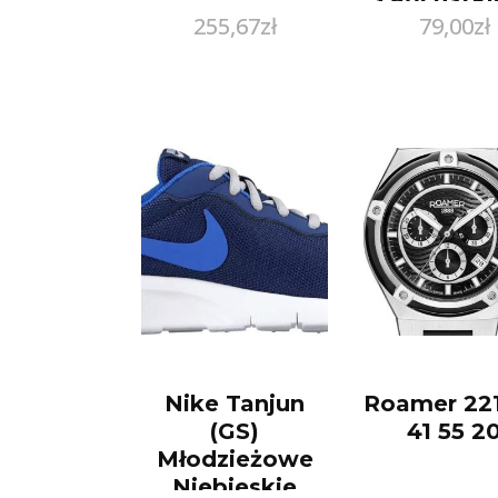
255,67
zł
79,00
zł
Beżowe So
: Rozmiar 
Nike Tanjun
Roamer 22
(GS)
41 55 2
Młodzieżowe
Niebieskie