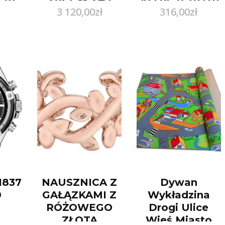
3 120,00
zł
316,00
zł
line
Białe Złoto
– 38
W243B020
1837
NAUSZNICA Z
Dywan
0
GAŁĄZKAMI Z
Wykładzina
RÓŻOWEGO
Drogi Ulice
ZŁOTA
Wieś Miasto