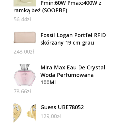
Pmin:60W Pmax:400W z
ramką beż (SOOPBE)
56,44
zł
Fossil Logan Portfel RFID
skórzany 19 cm grau
248,00
zł
Mira Max Eau De Crystal
Woda Perfumowana
100Ml
78,66
zł
Guess UBE78052
129,00
zł