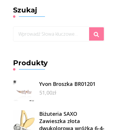
Szukaj
Szukasz
czegoś?
Produkty
Yvon Broszka BR01201
51,00
zł
Biżuteria SAXO
Zawieszka złota
dwukolorowa wróżka 6-4-