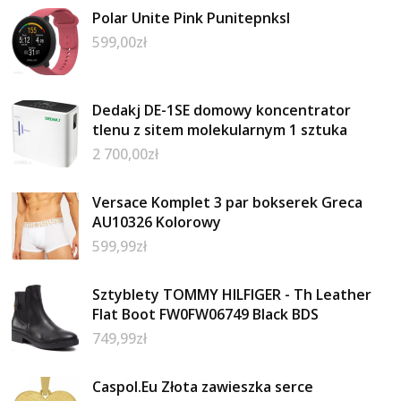
Polar Unite Pink Punitepnksl
599,00
zł
Dedakj DE-1SE domowy koncentrator
tlenu z sitem molekularnym 1 sztuka
2 700,00
zł
Versace Komplet 3 par bokserek Greca
AU10326 Kolorowy
599,99
zł
Sztyblety TOMMY HILFIGER - Th Leather
Flat Boot FW0FW06749 Black BDS
749,99
zł
Caspol.Eu Złota zawieszka serce