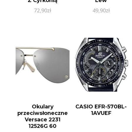
Z Cyrkonią
Lew
72,90
zł
49,90
zł
Okulary
CASIO EFR-570BL-
przeciwsłoneczne
1AVUEF
Versace 2231
12526G 60