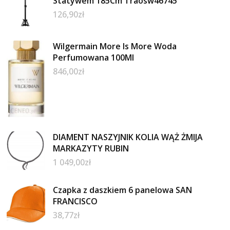
Statywem 185Cm Traosw46745
126,90
zł
Wilgermain More Is More Woda
Perfumowana 100Ml
846,00
zł
DIAMENT NASZYJNIK KOLIA WĄŻ ŻMIJA
MARKAZYTY RUBIN
1 049,00
zł
Czapka z daszkiem 6 panelowa SAN
FRANCISCO
38,77
zł