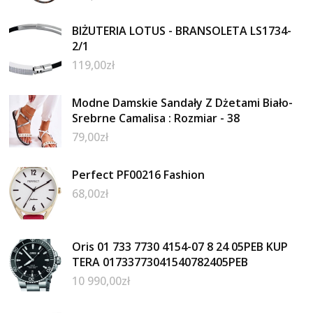
BIŻUTERIA LOTUS - BRANSOLETA LS1734-
2/1
119,00
zł
Modne Damskie Sandały Z Dżetami Biało-
Srebrne Camalisa : Rozmiar - 38
79,00
zł
Perfect PF00216 Fashion
68,00
zł
Oris 01 733 7730 4154-07 8 24 05PEB KUP
TERA 01733773041540782405PEB
10 990,00
zł