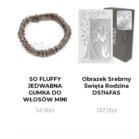
SO FLUFFY
Obrazek Srebrny
JEDWABNA
Święta Rodzina
GUMKA DO
DS114FAS
WŁOSÓW MINI
KHAKI
34,90
zł
187,00
zł