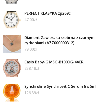
PERFECT KLASYKA zp269c
47,00
zł
Diament Zawieszka srebrna z czarnymi
cyrkoniami (AZZ000000312)
79,00
zł
Casio Baby-G MSG-B100DG-4AER
758,18
zł
Synchroline Synchrovit C Serum 6 x 5ml
126,39
zł