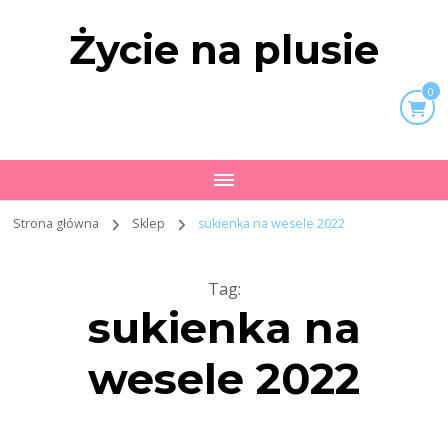
Życie na plusie
0
Strona główna
Sklep
sukienka na wesele 2022
Tag
:
sukienka na
wesele 2022