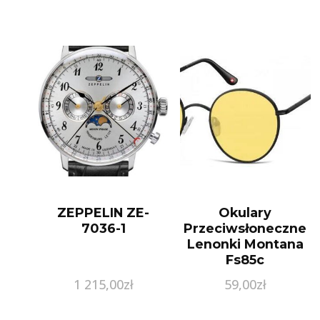
ZEPPELIN ZE-
Okulary
7036-1
Przeciwsłoneczne
Lenonki Montana
Fs85c
1 215,00
zł
59,00
zł