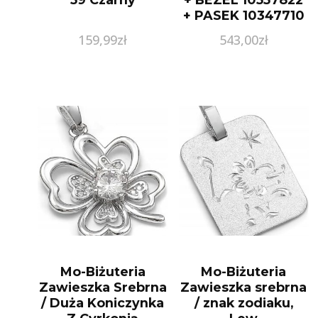
+ PASEK 10347710
159,99
zł
543,00
zł
Mo-Biżuteria
Mo-Biżuteria
Zawieszka Srebrna
Zawieszka srebrna
/ Duża Koniczynka
/ znak zodiaku,