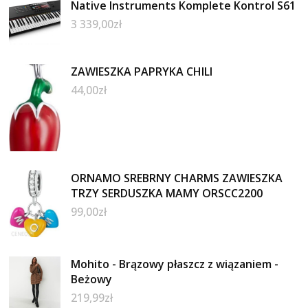
Native Instruments Komplete Kontrol S61
3 339,00
zł
ZAWIESZKA PAPRYKA CHILI
44,00
zł
ORNAMO SREBRNY CHARMS ZAWIESZKA
TRZY SERDUSZKA MAMY ORSCC2200
99,00
zł
Mohito - Brązowy płaszcz z wiązaniem -
Beżowy
219,99
zł