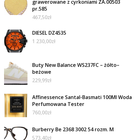
grawerowane z cyrkoniami ZA.00503
pr.585
467,50
zł
DIESEL DZ4535
1 230,00
zł
Buty New Balance WS237FC – żółto–
beżowe
229,99
zł
Affinessence Santal-Basmati 100Ml Woda
Perfumowana Tester
760,00
zł
Burberry Be 2368 3002 54 rozm. M
573,40
zł