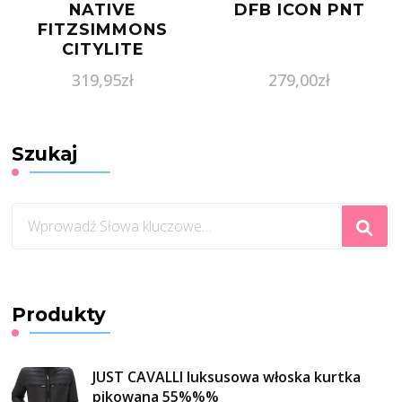
NATIVE
DFB ICON PNT
FITZSIMMONS
CITYLITE
319,95
zł
279,00
zł
Szukaj
Szukasz
czegoś?
Produkty
JUST CAVALLI luksusowa włoska kurtka
pikowana 55%%%