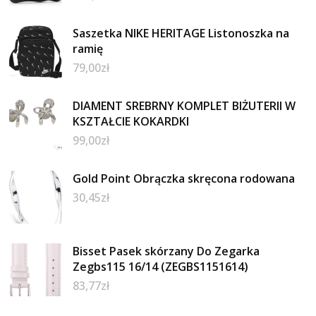
Saszetka NIKE HERITAGE Listonoszka na
ramię
79,00
zł
DIAMENT SREBRNY KOMPLET BIŻUTERII W
KSZTAŁCIE KOKARDKI
99,00
zł
Gold Point Obrączka skręcona rodowana
30,45
zł
Bisset Pasek skórzany Do Zegarka
Zegbs115 16/14 (ZEGBS1151614)
83,77
zł