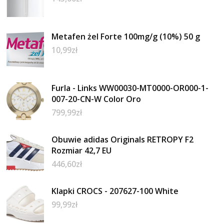
Metafen żel Forte 100mg/g (10%) 50 g
10,99
zł
Furla - Links WW00030-MT0000-OR000-1-
007-20-CN-W Color Oro
799,99
zł
Obuwie adidas Originals RETROPY F2
Rozmiar 42,7 EU
446,60
zł
Klapki CROCS - 207627-100 White
99,99
zł