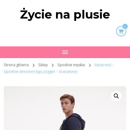
Życie na plusie
0
Strona główna
Sklep
Spodnie męskie
Reserved –
Spodnie dresowe typu Jogger – Granatowy