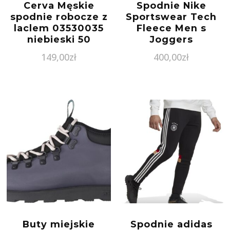
Cerva Męskie
Spodnie Nike
spodnie robocze z
Sportswear Tech
laclem 03530035
Fleece Men s
niebieski 50
Joggers
149,00
zł
400,00
zł
Buty miejskie
Spodnie adidas