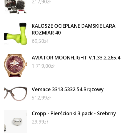
217,90
zł
KALOSZE OCIEPLANE DAMSKIE LARA
ROZMIAR 40
69,50
zł
AVIATOR MOONFLIGHT V.1.33.2.265.4
1 719,00
zł
Versace 3313 5332 54 Brązowy
512,99
zł
Cropp - Pierścionki 3 pack - Srebrny
29,99
zł