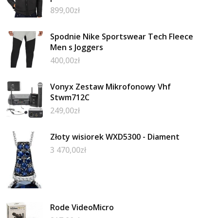
899,00
zł
Spodnie Nike Sportswear Tech Fleece
Men s Joggers
400,00
zł
Vonyx Zestaw Mikrofonowy Vhf
Stwm712C
249,00
zł
Złoty wisiorek WXD5300 - Diament
3 470,00
zł
Rode VideoMicro