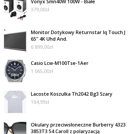
Vonyx Smn40W 100W - Białe
379,00
zł
Monitor Dotykowy Returnstar Iq Touch J
65" 4K Uhd And.
6 899,00
zł
Casio Lcw-M100Tse-1Aer
1 065,00
zł
Lacoste Koszulka Th2042 Bg3 Szary
164,99
zł
Okulary przeciwsłoneczne Burberry 4323
3853T3 54 Caroll z polaryzacją