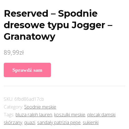
Reserved – Spodnie
dresowe typu Jogger –
Granatowy
89,99
zł
Sprawdź sam
SKU:
6fbd86ad17cb
Category:
Spodnie męskie
Tags:
bluza ralph lauren
,
koszulki męskie
,
plecak damski
skórzany
,
quazi
,
sandały patrizia pepe
,
sukienki