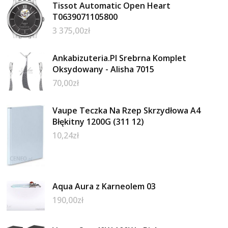
Tissot Automatic Open Heart
T0639071105800
3 375,00
zł
Ankabizuteria.Pl Srebrna Komplet
Oksydowany - Alisha 7015
70,00
zł
Vaupe Teczka Na Rzep Skrzydłowa A4
Błękitny 1200G (311 12)
10,24
zł
Aqua Aura z Karneolem 03
190,00
zł