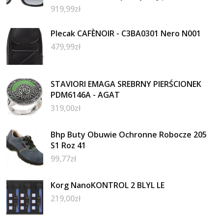
919,99
zł
Plecak CAFÈNOIR - C3BA0301 Nero N001
479,99
zł
STAVIORI EMAGA SREBRNY PIERŚCIONEK
PDM6146A - AGAT
319,00
zł
Bhp Buty Obuwie Ochronne Robocze 205
S1 Roz 41
99,77
zł
Korg NanoKONTROL 2 BLYL LE
219,00
zł