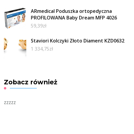
ARmedical Poduszka ortopedyczna
PROFILOWANA Baby Dream MFP 4026
59,39
zł
Staviori Kolczyki Złoto Diament KZD0632
1 334,75
zł
Zobacz również
zzzzz