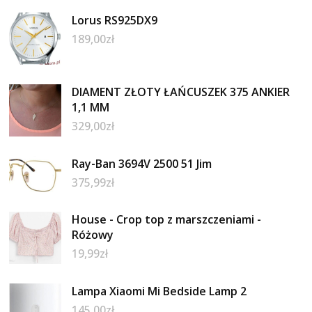
Lorus RS925DX9
189,00
zł
DIAMENT ZŁOTY ŁAŃCUSZEK 375 ANKIER
1,1 MM
329,00
zł
Ray-Ban 3694V 2500 51 Jim
375,99
zł
House - Crop top z marszczeniami -
Różowy
19,99
zł
Lampa Xiaomi Mi Bedside Lamp 2
145,00
zł