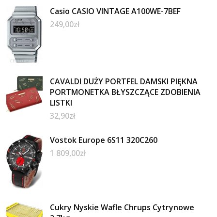
Casio CASIO VINTAGE A100WE-7BEF
249,00
zł
CAVALDI DUŻY PORTFEL DAMSKI PIĘKNA
PORTMONETKA BŁYSZCZĄCE ZDOBIENIA
LISTKI
32,90
zł
Vostok Europe 6S11 320C260
1 809,00
zł
Cukry Nyskie Wafle Chrups Cytrynowe