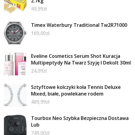
2.7kg
49,99
zł
Timex Waterbury Traditional Tw2R71000
169,00
zł
Eveline Cosmetics Serum Shot Kuracja
Multipeptydy Na Twarz Szyję I Dekolt 30ml
24,99
zł
Sztyftowe kolczyki koła Tennis Deluxe
Mixed, białe, powlekane rodem
489,99
zł
Tourbox Neo Szybka Bezpieczna Dostawa
Lub
749,00
zł