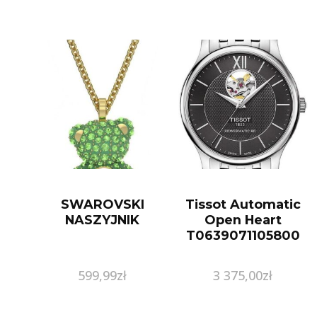
SWAROVSKI
Tissot Automatic
NASZYJNIK
Open Heart
T0639071105800
599,99
zł
3 375,00
zł