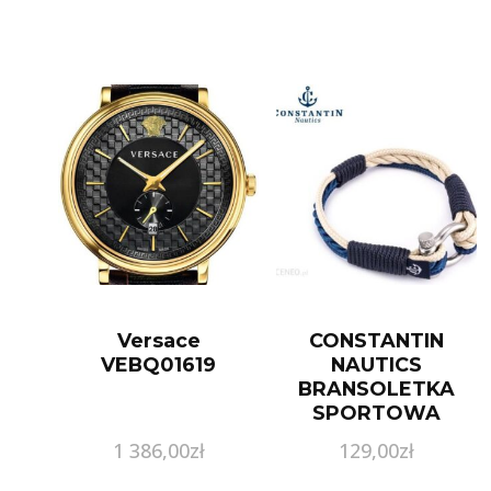
Versace
CONSTANTIN
VEBQ01619
NAUTICS
BRANSOLETKA
SPORTOWA
PORTO 15
1 386,00
zł
129,00
zł
GRANATOWY