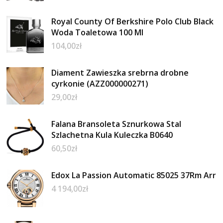
Royal County Of Berkshire Polo Club Black
Woda Toaletowa 100 Ml
104,00
zł
Diament Zawieszka srebrna drobne
cyrkonie (AZZ000000271)
29,00
zł
Falana Bransoleta Sznurkowa Stal
Szlachetna Kula Kuleczka B0640
60,50
zł
Edox La Passion Automatic 85025 37Rm Arr
4 194,00
zł