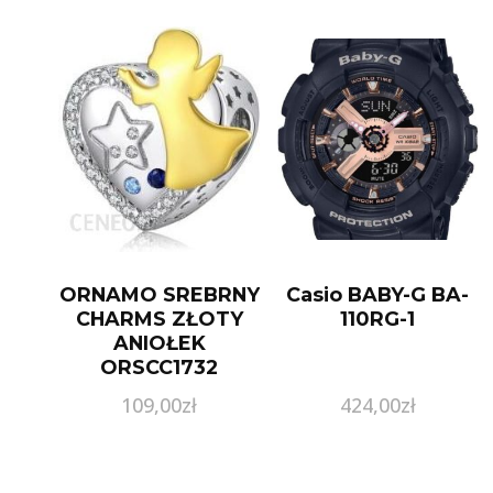
ORNAMO SREBRNY
Casio BABY-G BA-
CHARMS ZŁOTY
110RG-1
ANIOŁEK
ORSCC1732
109,00
zł
424,00
zł