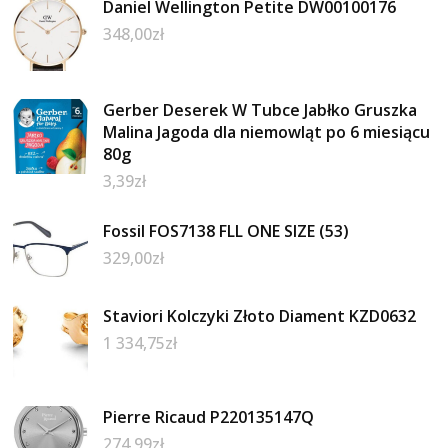
Daniel Wellington Petite DW00100176
348,00
zł
Gerber Deserek W Tubce Jabłko Gruszka
Malina Jagoda dla niemowląt po 6 miesiącu
80g
3,39
zł
Fossil FOS7138 FLL ONE SIZE (53)
329,00
zł
Staviori Kolczyki Złoto Diament KZD0632
1 334,75
zł
Pierre Ricaud P220135147Q
274,99
zł