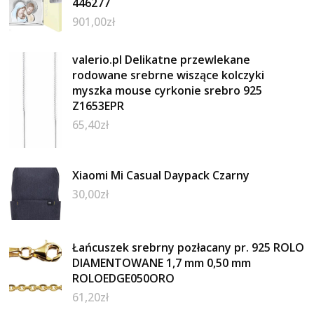
446277
901,00
zł
valerio.pl Delikatne przewlekane
rodowane srebrne wiszące kolczyki
myszka mouse cyrkonie srebro 925
Z1653EPR
65,40
zł
Xiaomi Mi Casual Daypack Czarny
30,00
zł
Łańcuszek srebrny pozłacany pr. 925 ROLO
DIAMENTOWANE 1,7 mm 0,50 mm
ROLOEDGE050ORO
61,20
zł