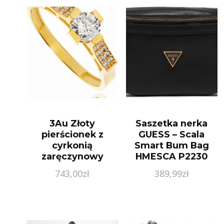
3Au Złoty
Saszetka nerka
pierścionek z
GUESS – Scala
cyrkonią
Smart Bum Bag
zaręczynowy
HMESCA P2230
Próby 585 gr. 1.77
BLA
743,00
zł
389,99
zł
(17)