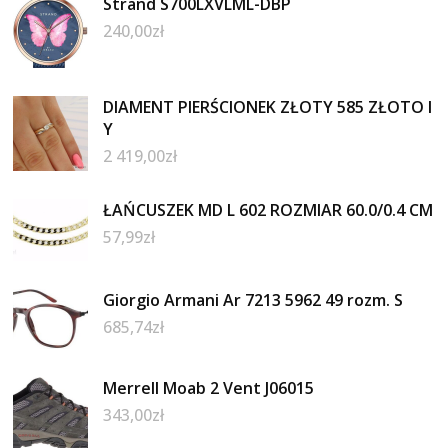
Strand S700LXVLML-DBP
240,00
zł
DIAMENT PIERŚCIONEK ZŁOTY 585 ZŁOTO I
Y
2 419,00
zł
ŁAŃCUSZEK MD L 602 ROZMIAR 60.0/0.4 CM
57,99
zł
Giorgio Armani Ar 7213 5962 49 rozm. S
685,74
zł
Merrell Moab 2 Vent J06015
343,00
zł