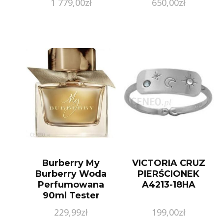
1 779,00
zł
650,00
zł
Burberry My
VICTORIA CRUZ
Burberry Woda
PIERŚCIONEK
Perfumowana
A4213-18HA
90ml Tester
229,99
zł
199,00
zł