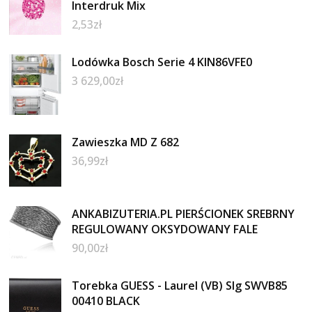
Interdruk Mix
2,53
zł
Lodówka Bosch Serie 4 KIN86VFE0
3 629,00
zł
Zawieszka MD Z 682
36,99
zł
ANKABIZUTERIA.PL PIERŚCIONEK SREBRNY
REGULOWANY OKSYDOWANY FALE
90,00
zł
Torebka GUESS - Laurel (VB) Slg SWVB85
00410 BLACK