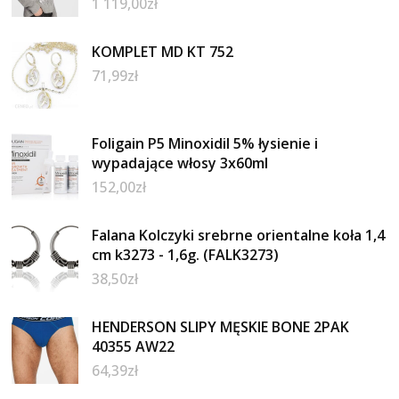
1 119,00
zł
KOMPLET MD KT 752
71,99
zł
Foligain P5 Minoxidil 5% łysienie i
wypadające włosy 3x60ml
152,00
zł
Falana Kolczyki srebrne orientalne koła 1,4
cm k3273 - 1,6g. (FALK3273)
38,50
zł
HENDERSON SLIPY MĘSKIE BONE 2PAK
40355 AW22
64,39
zł