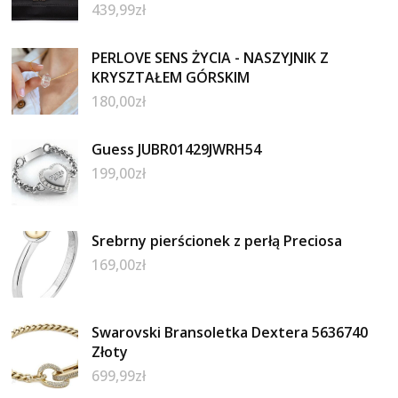
439,99
zł
PERLOVE SENS ŻYCIA - NASZYJNIK Z
KRYSZTAŁEM GÓRSKIM
180,00
zł
Guess JUBR01429JWRH54
199,00
zł
Srebrny pierścionek z perłą Preciosa
169,00
zł
Swarovski Bransoletka Dextera 5636740
Złoty
699,99
zł