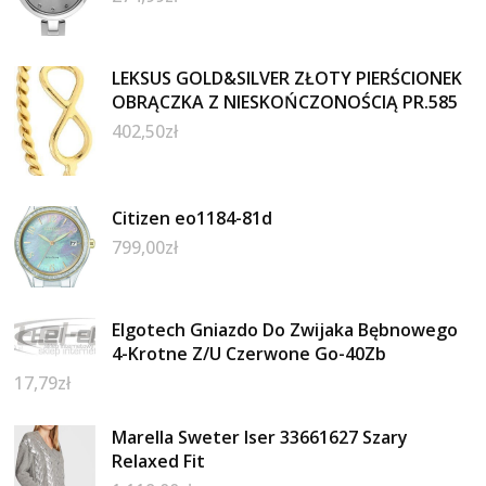
LEKSUS GOLD&SILVER ZŁOTY PIERŚCIONEK
OBRĄCZKA Z NIESKOŃCZONOŚCIĄ PR.585
402,50
zł
Citizen eo1184-81d
799,00
zł
Elgotech Gniazdo Do Zwijaka Bębnowego
4-Krotne Z/U Czerwone Go-40Zb
17,79
zł
Marella Sweter Iser 33661627 Szary
Relaxed Fit