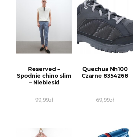
Reserved –
Quechua Nh100
Spodnie chino slim
Czarne 8354268
– Niebieski
99,99
zł
69,99
zł