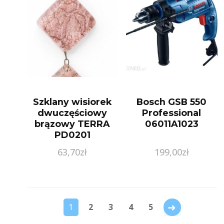
Szklany wisiorek
Bosch GSB 550
dwuczęściowy
Professional
brązowy TERRA
06011A1023
PD0201
63,70
zł
199,00
zł
→
1
2
3
4
5