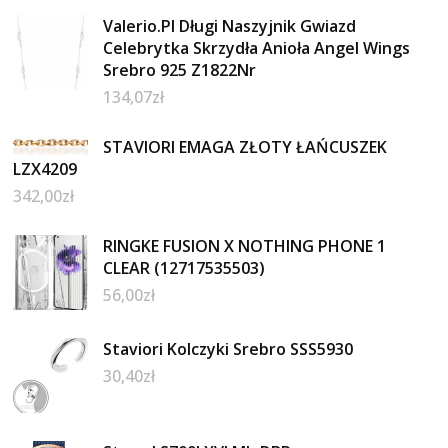
Valerio.Pl Długi Naszyjnik Gwiazd
Celebrytka Skrzydła Anioła Angel Wings
Srebro 925 Z1822Nr
134,07
zł
STAVIORI EMAGA ZŁOTY ŁAŃCUSZEK
LZX4209
342,00
zł
RINGKE FUSION X NOTHING PHONE 1
CLEAR (12717535503)
56,00
zł
Staviori Kolczyki Srebro SSS5930
30,40
zł