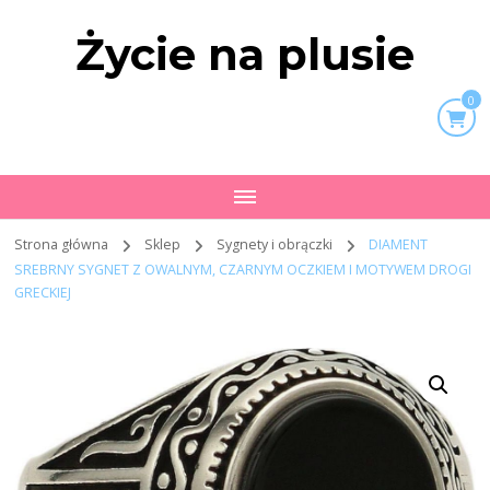
Życie na plusie
0
Strona główna
Sklep
Sygnety i obrączki
DIAMENT
SREBRNY SYGNET Z OWALNYM, CZARNYM OCZKIEM I MOTYWEM DROGI
GRECKIEJ