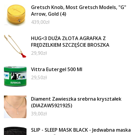
Gretsch Knob, Most Gretsch Models, "G"
Arrow, Gold (4)
439,00
zł
HUG<3 DUŻA ZŁOTA AGRAFKA Z
FRĘDZELKIEM SZCZĘŚCIE BROSZKA
29,90
zł
Vittra Eutergel 500 Ml
29,50
zł
Diament Zawieszka srebrna kryształek
(DIAZAW5921925)
39,00
zł
SLIP - SLEEP MASK BLACK - Jedwabna maska