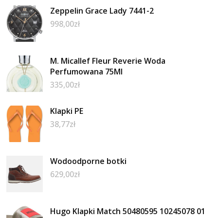
Zeppelin Grace Lady 7441-2
998,00
zł
M. Micallef Fleur Reverie Woda
Perfumowana 75Ml
335,00
zł
Klapki PE
38,77
zł
Wodoodporne botki
629,00
zł
Hugo Klapki Match 50480595 10245078 01