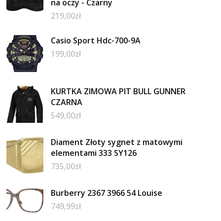
na oczy - Czarny
219,00
zł
Casio Sport Hdc-700-9A
199,00
zł
KURTKA ZIMOWA PIT BULL GUNNER
CZARNA
549,00
zł
Diament Złoty sygnet z matowymi
elementami 333 SY126
735,00
zł
Burberry 2367 3966 54 Louise
749,99
zł