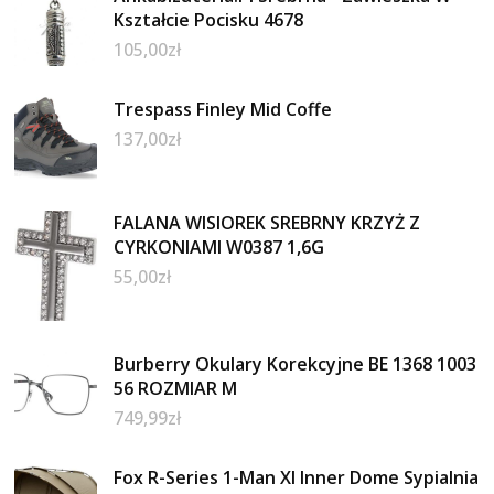
Kształcie Pocisku 4678
105,00
zł
Trespass Finley Mid Coffe
137,00
zł
FALANA WISIOREK SREBRNY KRZYŻ Z
CYRKONIAMI W0387 1,6G
55,00
zł
Burberry Okulary Korekcyjne BE 1368 1003
56 ROZMIAR M
749,99
zł
Fox R-Series 1-Man Xl Inner Dome Sypialnia