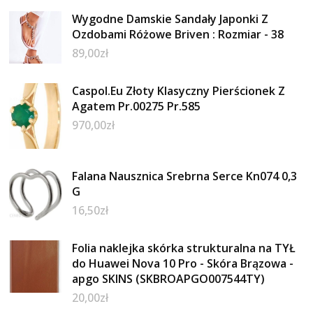
Wygodne Damskie Sandały Japonki Z
Ozdobami Różowe Briven : Rozmiar - 38
89,00
zł
Caspol.Eu Złoty Klasyczny Pierścionek Z
Agatem Pr.00275 Pr.585
970,00
zł
Falana Nausznica Srebrna Serce Kn074 0,3
G
16,50
zł
Folia naklejka skórka strukturalna na TYŁ
do Huawei Nova 10 Pro - Skóra Brązowa -
apgo SKINS (SKBROAPGO007544TY)
20,00
zł