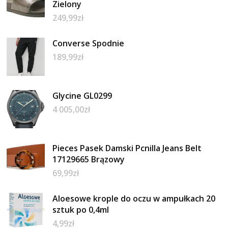
Zielony
249,99
zł
Converse Spodnie
189,99
zł
Glycine GL0299
4 005,00
zł
Pieces Pasek Damski Pcnilla Jeans Belt
17129665 Brązowy
69,99
zł
Aloesowe krople do oczu w ampułkach 20
sztuk po 0,4ml
4,99
zł