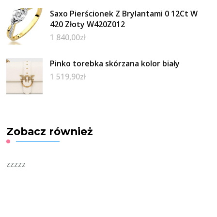
Saxo Pierścionek Z Brylantami 0 12Ct W
420 Złoty W420Z012
1 840,00
zł
Pinko torebka skórzana kolor biały
1 519,90
zł
Zobacz również
zzzzz