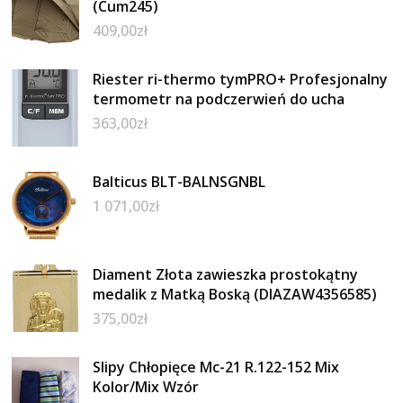
(Cum245)
409,00
zł
Riester ri-thermo tymPRO+ Profesjonalny
termometr na podczerwień do ucha
363,00
zł
Balticus BLT-BALNSGNBL
1 071,00
zł
Diament Złota zawieszka prostokątny
medalik z Matką Boską (DIAZAW4356585)
375,00
zł
Slipy Chłopięce Mc-21 R.122-152 Mix
Kolor/Mix Wzór