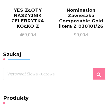
YES ZŁOTY
Nomination
NASZYJNIK
Zawieszka
CELEBRYTKA
Composable Gold
KÓŁKO Z
litera Z 030101/26
CYRKONIĄ
469,00
zł
99,00
zł
Szukaj
Szukasz
czegoś?
Produkty