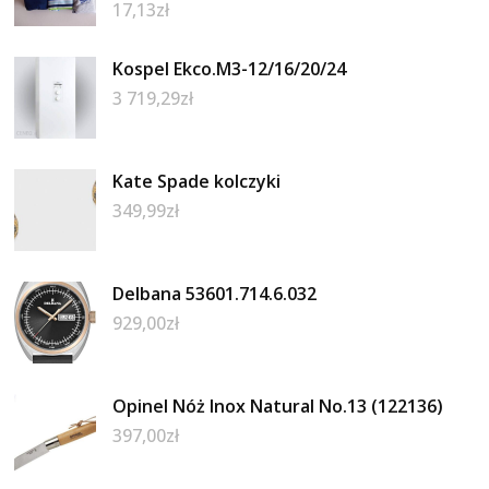
17,13
zł
Kospel Ekco.M3-12/16/20/24
3 719,29
zł
Kate Spade kolczyki
349,99
zł
Delbana 53601.714.6.032
929,00
zł
Opinel Nóż Inox Natural No.13 (122136)
397,00
zł