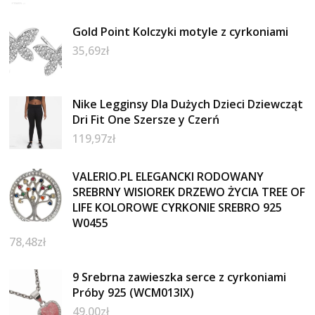
Gold Point Kolczyki motyle z cyrkoniami
35,69
zł
Nike Legginsy Dla Dużych Dzieci Dziewcząt
Dri Fit One Szersze y Czerń
119,97
zł
VALERIO.PL ELEGANCKI RODOWANY
SREBRNY WISIOREK DRZEWO ŻYCIA TREE OF
LIFE KOLOROWE CYRKONIE SREBRO 925
W0455
78,48
zł
9 Srebrna zawieszka serce z cyrkoniami
Próby 925 (WCM013IX)
49,00
zł