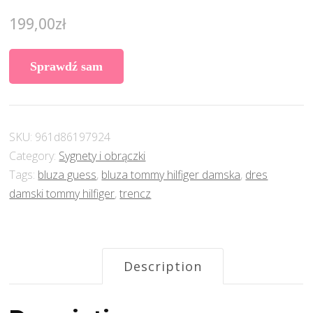
199,00
zł
Sprawdź sam
SKU:
961d86197924
Category:
Sygnety i obrączki
Tags:
bluza guess
,
bluza tommy hilfiger damska
,
dres
damski tommy hilfiger
,
trencz
Description