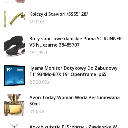
Kolczyki Staviori /SSS5128/
59,00
zł
Buty sportowe damskie Puma ST RUNNER
V3 NL czarne 38485707
151,99
zł
Iiyama Monitor Dotykowy Do Zabudowy
Tf1934Mc-B7X 19" Openframe Ip65
2 550,00
zł
Avon Today Woman Woda Perfumowana
50ml
31,63
zł
Ankabizuteria.Pl Srebrna - Zawieszka W