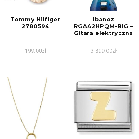
Tommy Hilfiger
Ibanez
2780594
RGA42HPQM-BIG –
Gitara elektryczna
199,00
zł
3 899,00
zł