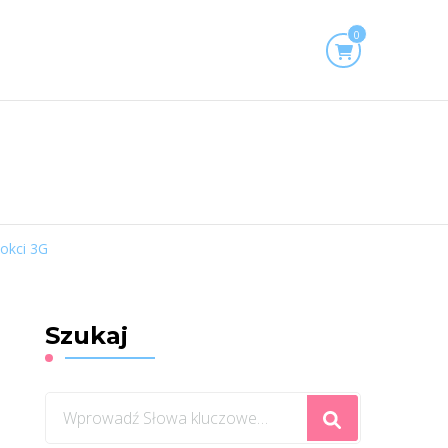
0
nokci 3G
Szukaj
Szukasz
czegoś?