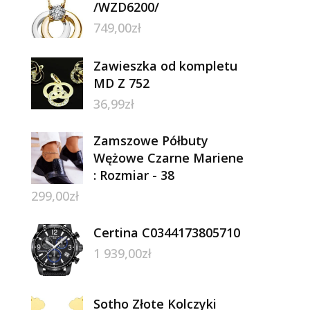
/WZD6200/
749,00
zł
Zawieszka od kompletu
MD Z 752
36,99
zł
Zamszowe Półbuty
Wężowe Czarne Mariene
: Rozmiar - 38
299,00
zł
Certina C0344173805710
1 939,00
zł
Sotho Złote Kolczyki