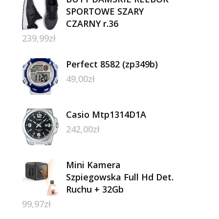
SPORTOWE SZARY
CZARNY r.36
239,99
zł
Perfect 8582 (zp349b)
49,00
zł
Casio Mtp1314D1A
242,00
zł
Mini Kamera
Szpiegowska Full Hd Det.
Ruchu + 32Gb
99,97
zł