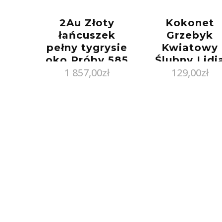
2Au Złoty
Kokonet
łańcuszek
Grzebyk
pełny tygrysie
Kwiatowy
oko Próby 585
Ślubny Lidi
1 857,00
zł
129,00
zł
gr. 4.92 (40
Silver
cm)