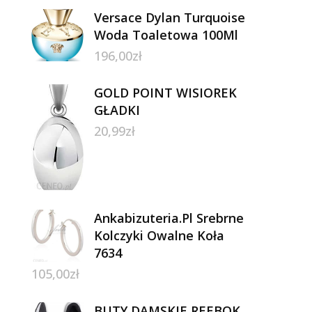
Versace Dylan Turquoise
Woda Toaletowa 100Ml
196,00
zł
GOLD POINT WISIOREK
GŁADKI
20,99
zł
Ankabizuteria.Pl Srebrne
Kolczyki Owalne Koła
7634
105,00
zł
BUTY DAMSKIE REEBOK