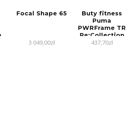
Focal Shape 65
Buty fitness
Puma
PWRFrame TR
a
Re:Collection
3 049,00
zł
437,70
zł