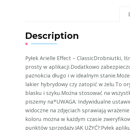
Description
Pyłek Arielle Effect – ClassicDrobniutki, lś
prosty w aplikacji.Dodatkowo zabezpiecz
paznokcia długo i w idealnym stanie.Może
lakier hybrydowy czy zatopić w żelu.To or
blasku i szyku.Można stosować na wszystk
piszemy na*UWAGA: Indywidualne ustawi
widoczne na zdjęciach sprawiają wrażenie
koloru można w każdym czasie zweryfiko
punktów sprzedaży.JAK UŻYĆ?:Pyłek aplik