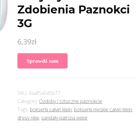
Zdobienia Paznokci
3G
6,39
zł
Sprawdź sam
SKU:
4aaf5a5d5b77
Category:
Ozdoby i sztuczne paznokcie
Tags:
bokserki calvin klein
,
bokserki męskie calvin klein
,
dresy nike
,
sandały patrizia pepe