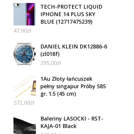
TECH-PROTECT LIQUID
IPHONE 14 PLUS SKY
BLUE (12717475239)
47,90
zł
DANIEL KLEIN DK12886-6
(zl018f)
295,00
zł
1Au Złoty łańcuszek
pełny singapur Próby 585
gr. 1.5 (45 cm)
572,00
zł
Baleriny LASOCKI - RST-
KAJA-01 Black