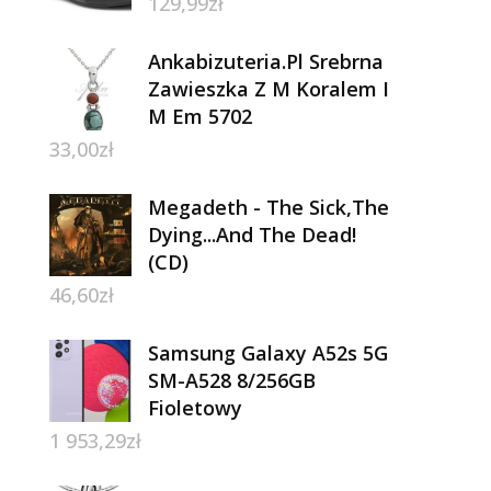
129,99
zł
Ankabizuteria.Pl Srebrna
Zawieszka Z M Koralem I
M Em 5702
33,00
zł
Megadeth - The Sick,The
Dying...And The Dead!
(CD)
46,60
zł
Samsung Galaxy A52s 5G
SM-A528 8/256GB
Fioletowy
1 953,29
zł