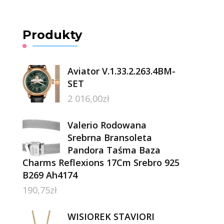
Produkty
Aviator V.1.33.2.263.4BM-
SET
2 016,00
zł
Valerio Rodowana
Srebrna Bransoleta
Pandora Taśma Baza
Charms Reflexions 17Cm Srebro 925
B269 Ah4174
190,75
zł
WISIOREK STAVIORI