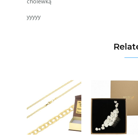
cholewką
yyyyy
Relat