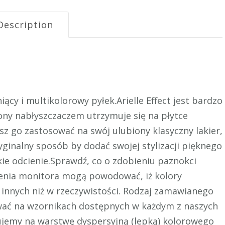
Description
niący i multikolorowy pyłek.Arielle Effect jest bardzo
ony nabłyszczaczem utrzymuje się na płytce
sz go zastosować na swój ulubiony klasyczny lakier,
yginalny sposób by dodać swojej stylizacji pięknego
ie odcienie.Sprawdź, co o zdobieniu paznokci
enia monitora mogą powodować, iż kolory
 innych niż w rzeczywistości. Rodzaj zamawianego
wać na wzornikach dostępnych w każdym z naszych
ujemy na warstwę dyspersyjną (lepką) kolorowego