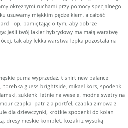
amy okrężnymi ruchami przy pomocy specjalnego
łku usuwamy miękkim pędzelkiem, a całość
ard Top, pamiętając o tym, aby dobrze
a: Jeśli twój lakier hybrydowy ma małą warstwę
rócej, tak aby lekka warstwa lepka pozostała na
ęskie puma wyprzedaż, t shirt new balance
, torebka guess brightside, mikael kors, spodenki
amski, sukienki letnie na wesele, modne swetry na
mour czapka, patrizia portfel, czapka zimowa z
ule dla dziewczynki, krótkie spodenki do kolan
ą, dresy meskie komplet, kozaki z wysoką