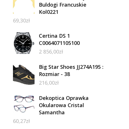
Buldogi Francuskie
Kol0221
69,30
zł
Certina DS 1
C0064071105100
2 856,00
zł
Big Star Shoes JJ274A195 :
Rozmiar - 38
216,00
zł
Dekoptica Oprawka
Okularowa Cristal
Samantha
60,27
zł