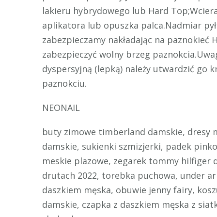
lakieru hybrydowego lub Hard Top;Wcier
aplikatora lub opuszka palca.Nadmiar py
zabezpieczamy nakładając na paznokieć H
zabezpieczyć wolny brzeg paznokcia.Uwag
dyspersyjną (lepką) należy utwardzić go k
paznokciu.
NEONAIL
buty zimowe timberland damskie, dresy m
damskie, sukienki szmizjerki, padek pinko
meskie plazowe, zegarek tommy hilfiger d
drutach 2022, torebka puchowa, under ar
daszkiem męska, obuwie jenny fairy, kosz
damskie, czapka z daszkiem męska z siatk