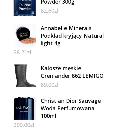
Powder 300g
82,60
zł
Annabelle Minerals
Podkład kryjący Natural
light 4g
38,21
zł
Kalosze męskie
Grenlander 862 LEMIGO
89,00
zł
Christian Dior Sauvage
Woda Perfumowana
100ml
309,00
zł