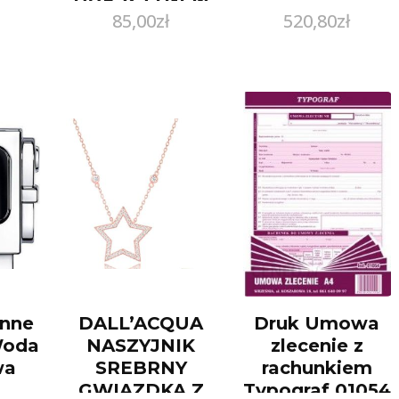
85,00
zł
520,80
zł
DLA
DZIEWCZYNEK
–
BIEDRONECZKI
nne
DALL’ACQUA
Druk Umowa
Woda
NASZYJNIK
zlecenie z
wa
SREBRNY
rachunkiem
GWIAZDKA Z
Typograf 01054