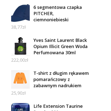
6 segmentowa czapka
PITCHER,
ciemnoniebieski
38,77
zł
Yves Saint Laurent Black
Opium Illicit Green Woda
Perfumowana 30ml
222,00
zł
T-shirt z długim rękawem
pomarańczowy z
zabawnym nadrukiem
25,90
zł
Life Extension Taurine