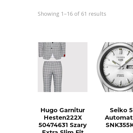
Showing 1–16 of 61 results
Hugo Garnitur
Seiko 5
Hesten222X
Automat
50474631 Szary
SNK355
Extra Slim Fit