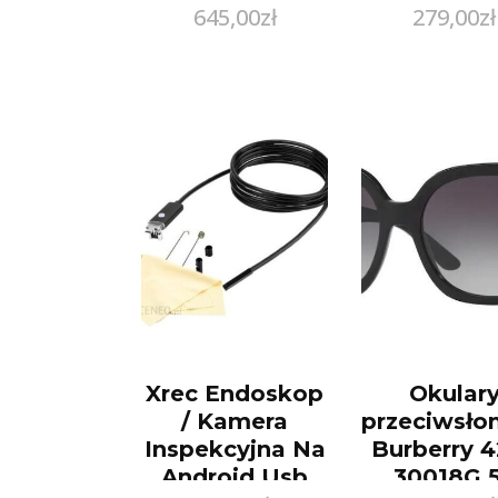
645,00
zł
279,00
zł
POWŁOKA Z
RODU
Xrec Endoskop
Okular
/ Kamera
przeciwsło
Inspekcyjna Na
Burberry 
Android Usb
30018G 