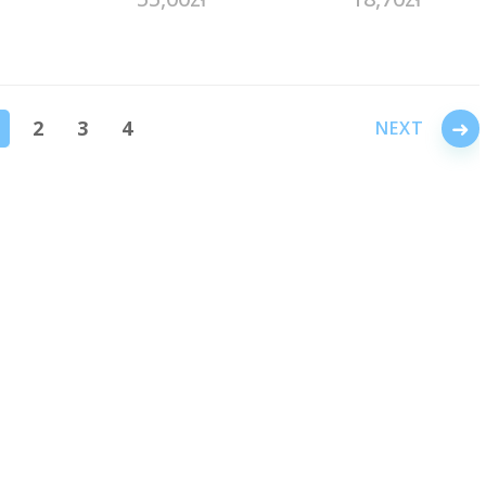
→
2
3
4