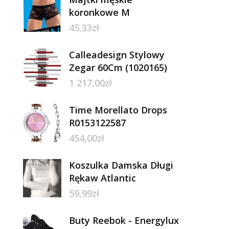
koronkowe M
45,33
zł
Calleadesign Stylowy
Zegar 60Cm (1020165)
1 217,00
zł
Time Morellato Drops
R0153122587
454,00
zł
Koszulka Damska Długi
Rękaw Atlantic
59,99
zł
Buty Reebok - Energylux