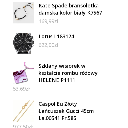
Kate Spade bransoletka
damska kolor biały K7567
169,99
zł
Lotus L183124
622,00
zł
Szklany wisiorek w
kształcie rombu różowy
HELENE P1111
53,69
zł
Caspol.Eu Złoty
Łańcuszek Gucci 45cm
La.00541 Pr.585
977,50
zł