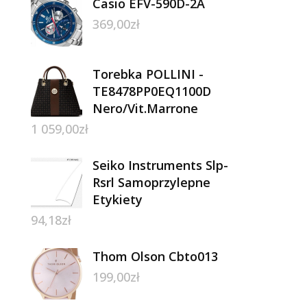
Casio EFV-590D-2A
369,00
zł
Torebka POLLINI -
TE8478PP0EQ1100D
Nero/Vit.Marrone
1 059,00
zł
Seiko Instruments Slp-
Rsrl Samoprzylepne
Etykiety
94,18
zł
Thom Olson Cbto013
199,00
zł