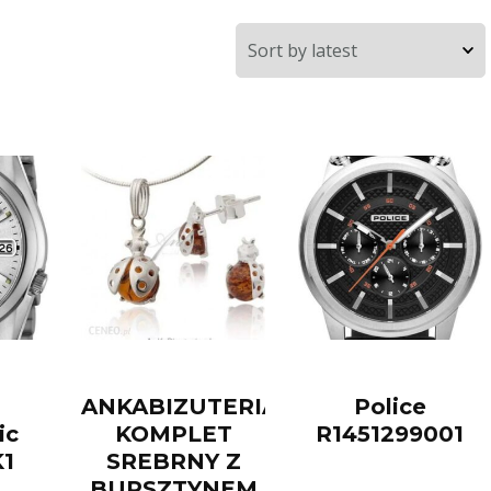
ANKABIZUTERIA.PL
Police
ic
KOMPLET
R1451299001
K1
SREBRNY Z
BURSZTYNEM