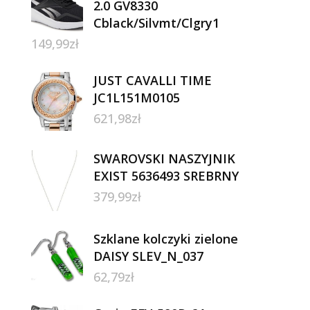
2.0 GV8330
Cblack/Silvmt/Clgry1
149,99
zł
JUST CAVALLI TIME
JC1L151M0105
621,98
zł
SWAROVSKI NASZYJNIK
EXIST 5636493 SREBRNY
379,99
zł
Szklane kolczyki zielone
DAISY SLEV_N_037
62,79
zł