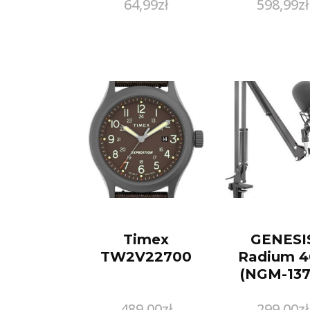
64,99
zł
598,99
zł
5M 5.5Mm /
An99 (Sb4192)
Timex
GENESI
TW2V22700
Radium 4
(NGM-137
489,00
zł
299,00
zł