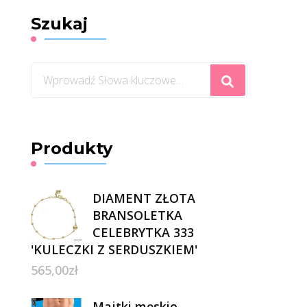
Szukaj
Szukasz
czegoś?
Produkty
DIAMENT ZŁOTA
BRANSOLETKA
CELEBRYTKA 333
'KULECZKI Z SERDUSZKIEM'
565,00
zł
Majtki męskie