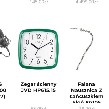
145,00
zł
4 499,00
zł
bicia serca z
cyrkoniamii
S
Zegar ścienny
Falana
00
JVD HP615.15
Nausznica Z
7)
Łańcuszkiem
Słoń Kn105
55,00
zł
18,70
zł
0,7G