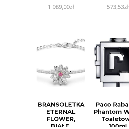
1 989,00
zł
573,53
zł
BRANSOLETKA
Paco Raba
ETERNAL
Phantom 
FLOWER,
Toaleto
BIAŁE,
100ml