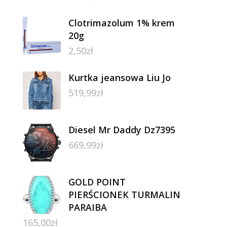
Clotrimazolum 1% krem
20g
2,50
zł
Kurtka jeansowa Liu Jo
519,99
zł
Diesel Mr Daddy Dz7395
669,99
zł
GOLD POINT
PIERŚCIONEK TURMALIN
PARAIBA
165,00
zł