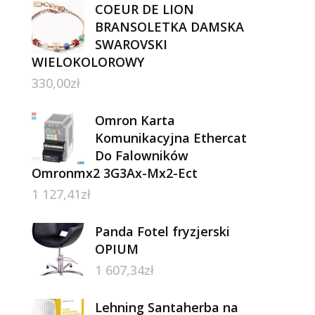
COEUR DE LION
BRANSOLETKA DAMSKA
SWAROVSKI
WIELOKOLOROWY
330,00
zł
Omron Karta
Komunikacyjna Ethercat
Do Falowników
Omronmx2 3G3Ax-Mx2-Ect
1 127,41
zł
Panda Fotel fryzjerski
OPIUM
1 607,34
zł
Lehning Santaherba na