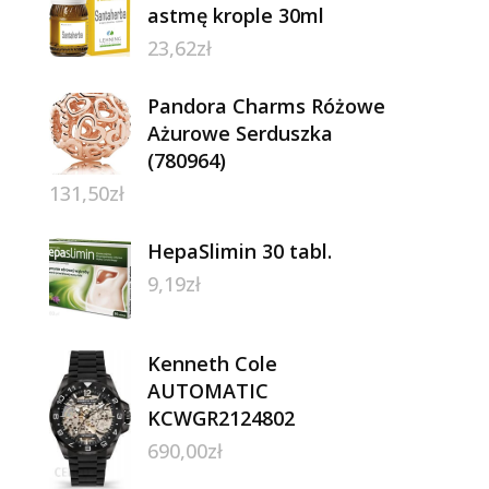
astmę krople 30ml
23,62
zł
Pandora Charms Różowe
Ażurowe Serduszka
(780964)
131,50
zł
HepaSlimin 30 tabl.
9,19
zł
Kenneth Cole
AUTOMATIC
KCWGR2124802
690,00
zł