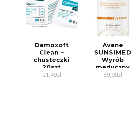
Demoxoft
Avene
Clean –
SUNSIMED
chusteczki
Wyrób
20szt
medyczny
21,49
zł
59,90
zł
80ml