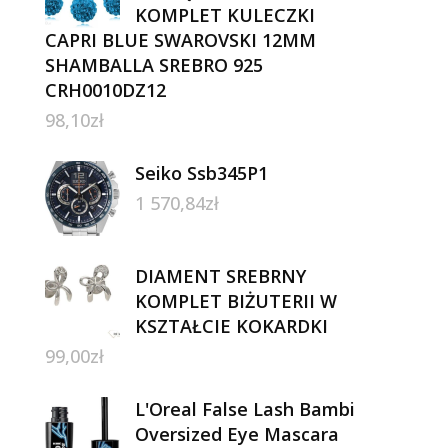
KOMPLET KULECZKI
CAPRI BLUE SWAROVSKI 12MM
SHAMBALLA SREBRO 925
CRH0010DZ12
98,10
zł
Seiko Ssb345P1
1 570,84
zł
DIAMENT SREBRNY
KOMPLET BIŻUTERII W
KSZTAŁCIE KOKARDKI
99,00
zł
L'Oreal False Lash Bambi
Oversized Eye Mascara