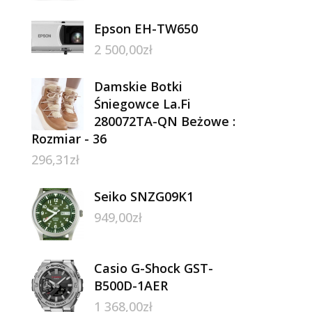
Epson EH-TW650
2 500,00
zł
Damskie Botki
Śniegowce La.Fi
280072TA-QN Beżowe :
Rozmiar - 36
296,31
zł
Seiko SNZG09K1
949,00
zł
Casio G-Shock GST-
B500D-1AER
1 368,00
zł