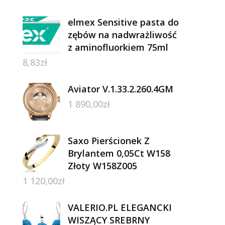
elmex Sensitive pasta do
zębów na nadwrażliwość
z aminofluorkiem 75ml
8,83
zł
Aviator V.1.33.2.260.4GM
1 890,00
zł
Saxo Pierścionek Z
Brylantem 0,05Ct W158
Złoty W158Z005
1 120,00
zł
VALERIO.PL ELEGANCKI
WISZĄCY SREBRNY