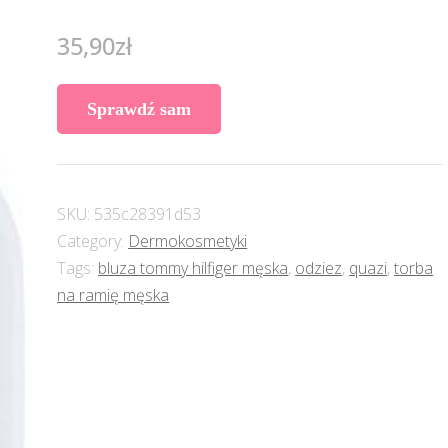
35,90
zł
Sprawdź sam
SKU:
535c28391d53
Category:
Dermokosmetyki
Tags:
bluza tommy hilfiger męska
,
odziez
,
quazi
,
torba
na ramię męska