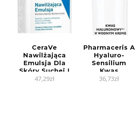
CeraVe
Pharmaceris A
Nawilżająca
Hyaluro-
Emulsja Dla
Sensilium
Skóry Suchej I
Kwas
47,29
zł
36,73
zł
Bardzo Suchej
Hialuronowy w
473Ml
wodnym
kremie 40ml