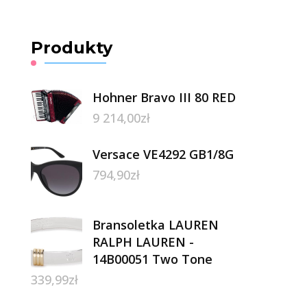
Produkty
Hohner Bravo III 80 RED
9 214,00
zł
Versace VE4292 GB1/8G
794,90
zł
Bransoletka LAUREN
RALPH LAUREN -
14B00051 Two Tone
339,99
zł