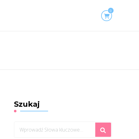
0
Szukaj
Szukasz
czegoś?