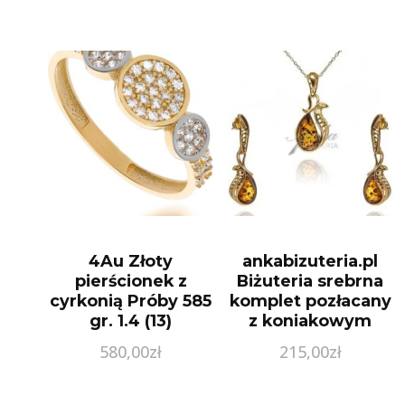
4Au Złoty
ankabizuteria.pl
pierścionek z
Biżuteria srebrna
cyrkonią Próby 585
komplet pozłacany
gr. 1.4 (13)
z koniakowym
bursztynem
580,00
zł
215,00
zł