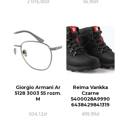
2 016,00
zł
56,90
zł
Giorgio Armani Ar
Reima Vankka
5128 3003 55 rozm.
Czarne
M
5400028A9990
6438429841319
634,12
zł
499,99
zł