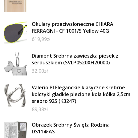
Okulary przeciwsłoneczne CHIARA
FERRAGNI - CF 1001/S Yellow 40G
619,99
zł
Diament Srebrna zawieszka piesek z
serduszkiem (SVLP0520XH20000)
32,00
zł
Valerio.Pl Eleganckie klasyczne srebrne
kolczyki gładkie plecione koła kółka 2,5cm
srebro 925 (K3247)
89,38
zł
Obrazek Srebrny Święta Rodzina
DS114FAS