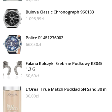
Bulova Classic Chronograph 96C133
1 098,99
zł
Police R1451276002
668,50
zł
Falana Kolczyki Srebrne Podkowy K3045
1,3 G
50,60
zł
L'Oreal True Match Podkład 5N Sand 30 ml
30,00
zł