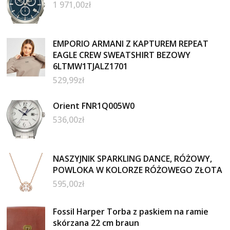
1 971,00
zł
EMPORIO ARMANI Z KAPTUREM REPEAT
EAGLE CREW SWEATSHIRT BEZOWY
6LTMW1TJALZ1701
529,99
zł
Orient FNR1Q005W0
536,00
zł
NASZYJNIK SPARKLING DANCE, RÓŻOWY,
POWLOKA W KOLORZE RÓŻOWEGO ZŁOTA
595,00
zł
Fossil Harper Torba z paskiem na ramie
skórzana 22 cm braun