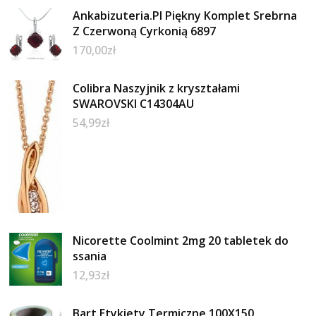
Ankabizuteria.Pl Piękny Komplet Srebrna
Z Czerwoną Cyrkonią 6897
170,00
zł
Colibra Naszyjnik z kryształami
SWAROVSKI C14304AU
54,99
zł
Nicorette Coolmint 2mg 20 tabletek do
ssania
12,93
zł
Bart Etykiety Termiczne 100X150