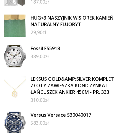
187,00
zł
HUG<3 NASZYJNIK WISIOREK KAMIEŃ
NATURALNY FLUORYT
29,90
zł
Fossil FS5918
389,00
zł
LEKSUS GOLD&AMP;SILVER KOMPLET
ZŁOTY ZAWIESZKA KONICZYNKA I
ŁAŃCUSZEK ANKIER 45CM - PR. 333
310,00
zł
Versus Versace S30040017
583,00
zł