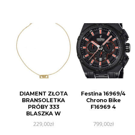
DIAMENT ZŁOTA
Festina 16969/4
BRANSOLETKA
Chrono Bike
PRÓBY 333
F16969 4
BLASZKA W
KSZTAŁCIE
229,00
zł
799,00
zł
KWADRATU