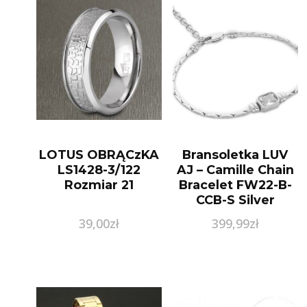
LOTUS OBRĄCzKA
Bransoletka LUV
LS1428-3/122
AJ – Camille Chain
Rozmiar 21
Bracelet FW22-B-
CCB-S Silver
39,00
zł
399,99
zł