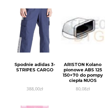
Spodnie adidas 3-
ARISTON Kolano
STRIPES CARGO
pionowe ABS 125
150×70 do pompy
ciepła NUOS
3208042
388,00
zł
80,08
zł