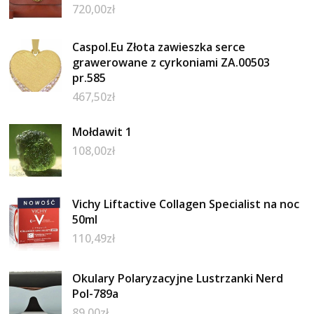
720,00
zł
Caspol.Eu Złota zawieszka serce
grawerowane z cyrkoniami ZA.00503
pr.585
467,50
zł
Mołdawit 1
108,00
zł
Vichy Liftactive Collagen Specialist na noc
50ml
110,49
zł
Okulary Polaryzacyjne Lustrzanki Nerd
Pol-789a
89,00
zł