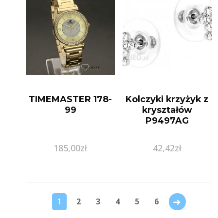
TIMEMASTER 178-
Kolczyki krzyżyk z
99
kryształów
P9497AG
185,00
zł
42,42
zł
→
1
2
3
4
5
6