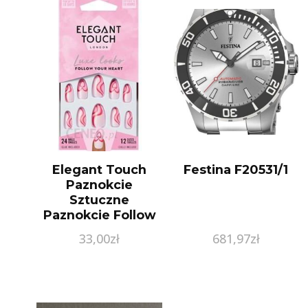
Elegant Touch
Festina F20531/1
Paznokcie
Sztuczne
Paznokcie Follow
Your Heart Luxe
33,00
zł
681,97
zł
Looks 12
Rozmiarów 24 Stk.