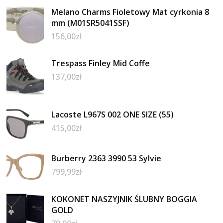
Melano Charms Fioletowy Mat cyrkonia 8
mm (M01SR5041SSF)
156,00
zł
Trespass Finley Mid Coffe
137,00
zł
Lacoste L967S 002 ONE SIZE (55)
415,00
zł
Burberry 2363 3990 53 Sylvie
799,99
zł
KOKONET NASZYJNIK ŚLUBNY BOGGIA
GOLD