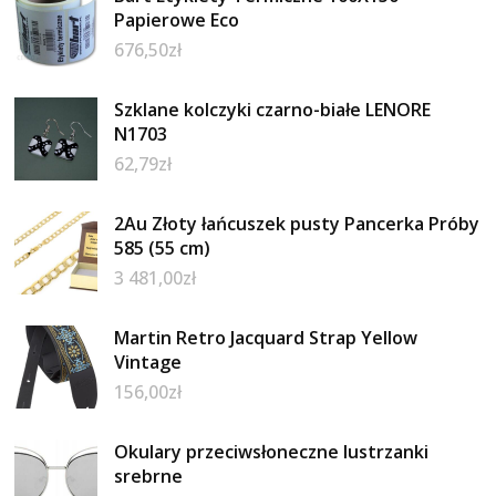
Papierowe Eco
676,50
zł
Szklane kolczyki czarno-białe LENORE
N1703
62,79
zł
2Au Złoty łańcuszek pusty Pancerka Próby
585 (55 cm)
3 481,00
zł
Martin Retro Jacquard Strap Yellow
Vintage
156,00
zł
Okulary przeciwsłoneczne lustrzanki
srebrne