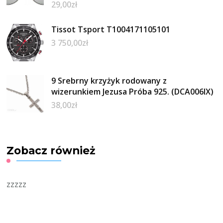
29,00
zł
Tissot Tsport T1004171105101
3 750,00
zł
9 Srebrny krzyżyk rodowany z
wizerunkiem Jezusa Próba 925. (DCA006IX)
38,00
zł
Zobacz również
zzzzz