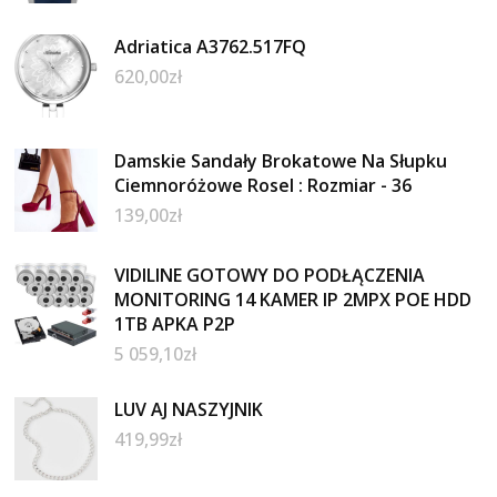
Adriatica A3762.517FQ
620,00
zł
Damskie Sandały Brokatowe Na Słupku
Ciemnoróżowe Rosel : Rozmiar - 36
139,00
zł
VIDILINE GOTOWY DO PODŁĄCZENIA
MONITORING 14 KAMER IP 2MPX POE HDD
1TB APKA P2P
5 059,10
zł
LUV AJ NASZYJNIK
419,99
zł