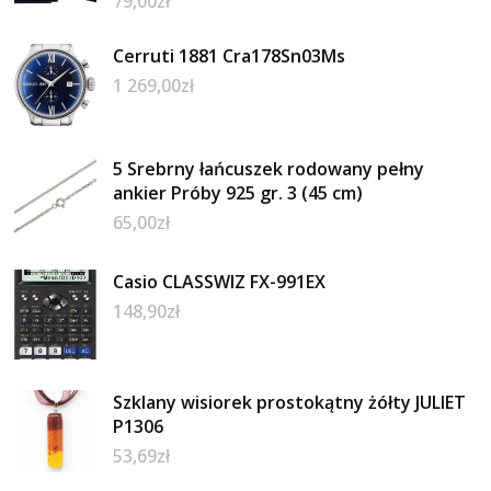
79,00
zł
Cerruti 1881 Cra178Sn03Ms
1 269,00
zł
5 Srebrny łańcuszek rodowany pełny
ankier Próby 925 gr. 3 (45 cm)
65,00
zł
Casio CLASSWIZ FX-991EX
148,90
zł
Szklany wisiorek prostokątny żółty JULIET
P1306
53,69
zł