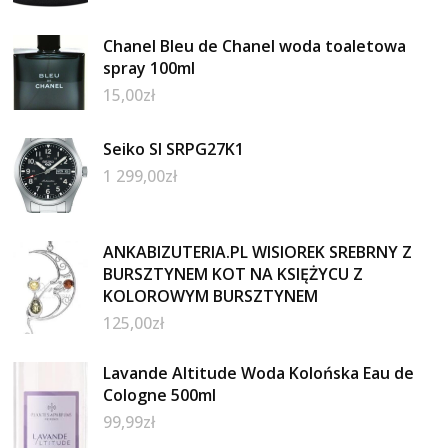
Chanel Bleu de Chanel woda toaletowa
spray 100ml
15,00
zł
Seiko SI SRPG27K1
1 299,00
zł
ANKABIZUTERIA.PL WISIOREK SREBRNY Z
BURSZTYNEM KOT NA KSIĘŻYCU Z
KOLOROWYM BURSZTYNEM
125,00
zł
Lavande Altitude Woda Kolońska Eau de
Cologne 500ml
99,99
zł