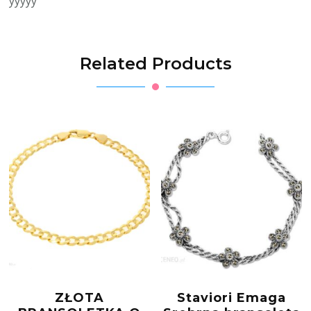
yyyyy
Related Products
ZŁOTA
Staviori Emaga