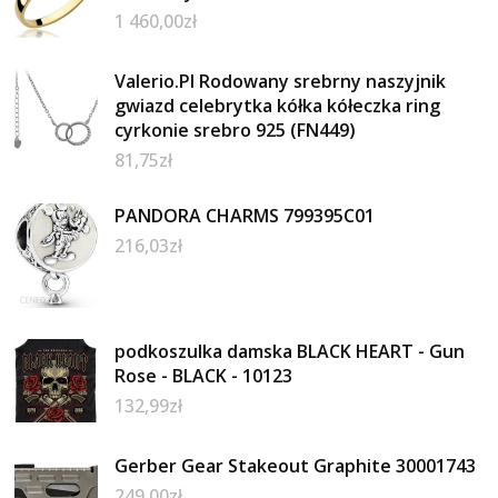
1 460,00
zł
Valerio.Pl Rodowany srebrny naszyjnik
gwiazd celebrytka kółka kółeczka ring
cyrkonie srebro 925 (FN449)
81,75
zł
PANDORA CHARMS 799395C01
216,03
zł
podkoszulka damska BLACK HEART - Gun
Rose - BLACK - 10123
132,99
zł
Gerber Gear Stakeout Graphite 30001743
249,00
zł