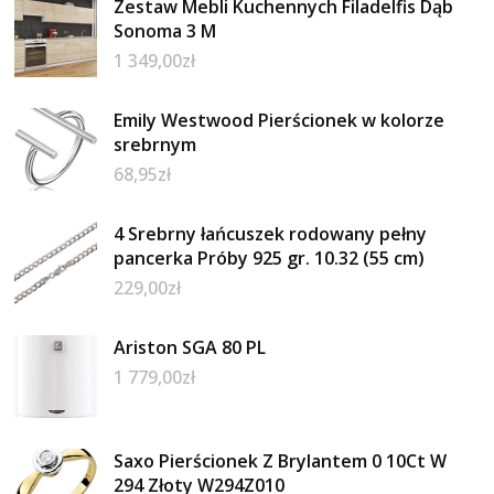
Zestaw Mebli Kuchennych Filadelfis Dąb
Sonoma 3 M
1 349,00
zł
Emily Westwood Pierścionek w kolorze
srebrnym
68,95
zł
4 Srebrny łańcuszek rodowany pełny
pancerka Próby 925 gr. 10.32 (55 cm)
229,00
zł
Ariston SGA 80 PL
1 779,00
zł
Saxo Pierścionek Z Brylantem 0 10Ct W
294 Złoty W294Z010