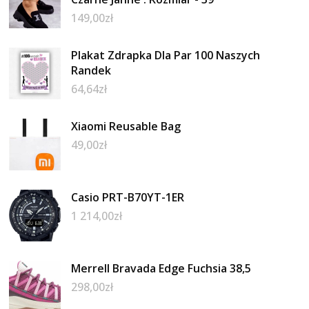
149,00
zł
Plakat Zdrapka Dla Par 100 Naszych
Randek
64,64
zł
Xiaomi Reusable Bag
49,00
zł
Casio PRT-B70YT-1ER
1 214,00
zł
Merrell Bravada Edge Fuchsia 38,5
298,00
zł