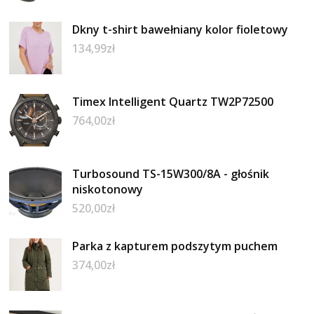
Dkny t-shirt bawełniany kolor fioletowy
134,99
zł
Timex Intelligent Quartz TW2P72500
764,00
zł
Turbosound TS-15W300/8A - głośnik
niskotonowy
520,00
zł
Parka z kapturem podszytym puchem
374,00
zł