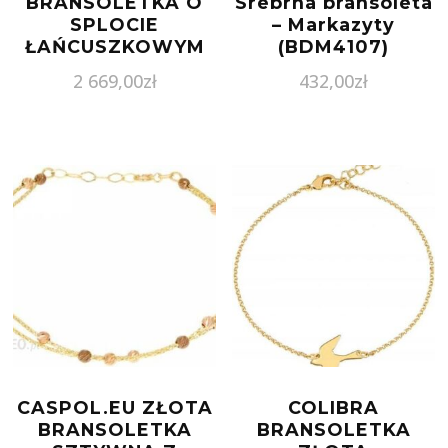
BRANSOLETKA O
Srebrna bransoleta
SPLOCIE
– Markazyty
ŁAŃCUSZKOWYM
(BDM4107)
PANCERKA
2 669,00
zł
432,00
zł
BR.00824 PR.585
CASPOL.EU ZŁOTA
COLIBRA
BRANSOLETKA
BRANSOLETKA