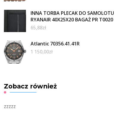
INNA TORBA PLECAK DO SAMOLOTU
RYANAIR 40X25X20 BAGAŻ PR T0020
65,88
zł
Atlantic 70356.41.41R
1 150,00
zł
Zobacz również
zzzzz