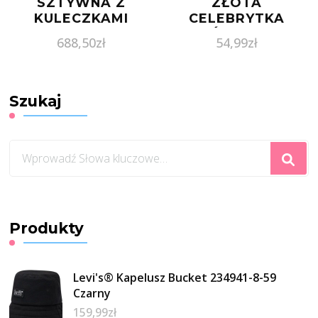
SZTYWNA Z
ZŁOTA
KULECZKAMI
CELEBRYTKA
BR.00887 PR.585
JASKÓŁKA MODA
688,50
zł
54,99
zł
Szukaj
Szukasz
czegoś?
Produkty
Levi's® Kapelusz Bucket 234941-8-59
Czarny
159,99
zł