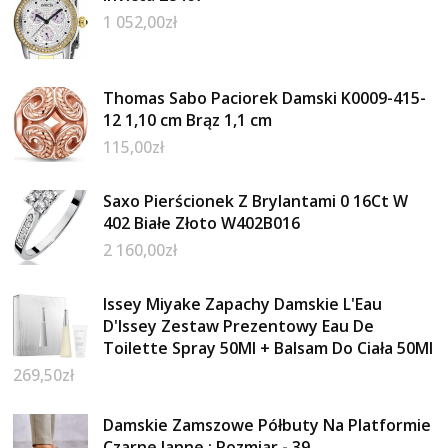
1 052,00
zł
Thomas Sabo Paciorek Damski K0009-415-
12 1,10 cm Brąz 1,1 cm
115,00
zł
Saxo Pierścionek Z Brylantami 0 16Ct W
402 Białe Złoto W402B016
2 160,00
zł
Issey Miyake Zapachy Damskie L'Eau
D'Issey Zestaw Prezentowy Eau De
Toilette Spray 50Ml + Balsam Do Ciała 50Ml
269,50
zł
Damskie Zamszowe Półbuty Na Platformie
Czarne Janne : Rozmiar - 39