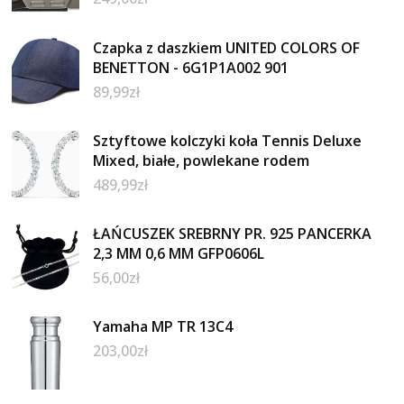
Czapka z daszkiem UNITED COLORS OF
BENETTON - 6G1P1A002 901
89,99
zł
Sztyftowe kolczyki koła Tennis Deluxe
Mixed, białe, powlekane rodem
489,99
zł
ŁAŃCUSZEK SREBRNY PR. 925 PANCERKA
2,3 MM 0,6 MM GFP0606L
56,00
zł
Yamaha MP TR 13C4
203,00
zł