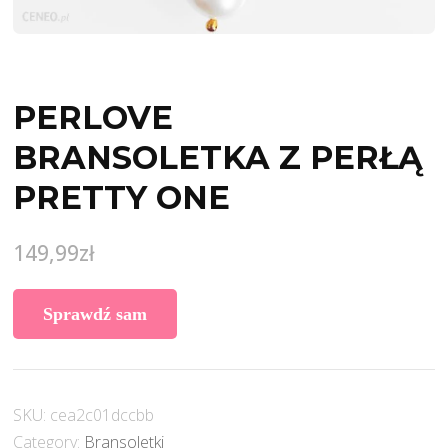
PERLOVE
BRANSOLETKA Z PERŁĄ
PRETTY ONE
149,99
zł
Sprawdź sam
SKU:
cea2c01dccbb
Category:
Bransoletki