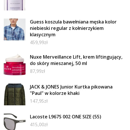
Guess koszula bawełniana męska kolor
niebieski regular z kołnierzykiem
klasycznym
459,99
zł
Nuxe Merveillance Lift, krem liftingujący,
do skóry mieszanej, 50 ml
87,99
zł
JACK & JONES Junior Kurtka pikowana
"Paul" w kolorze khaki
147,95
zł
Lacoste L967S 002 ONE SIZE (55)
415,00
zł