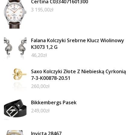
Certina C0334071601300
3 195,00
zł
Falana Kolczyki Srebrne Klucz Wiolinowy
K3073 1,2 G
46,20
zł
Saxo Kolczyki Złote Z Niebieską Cyrkonią
7-3-K00878-20.51
260,00
zł
Bikkembergs Pasek
249,00
zł
Invicta 28467