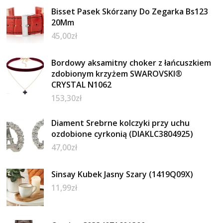
Bisset Pasek Skórzany Do Zegarka Bs123
20Mm
45,00
zł
Bordowy aksamitny choker z łańcuszkiem
zdobionym krzyżem SWAROVSKI®
CRYSTAL N1062
153,30
zł
Diament Srebrne kolczyki przy uchu
ozdobione cyrkonią (DIAKLC3804925)
47,00
zł
Sinsay Kubek Jasny Szary (1419Q09X)
11,99
zł