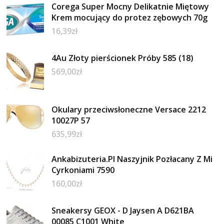
Corega Super Mocny Delikatnie Miętowy
Krem mocujący do protez zębowych 70g
16,39
zł
4Au Złoty pierścionek Próby 585 (18)
569,00
zł
Okulary przeciwsłoneczne Versace 2212
10027P 57
635,99
zł
Ankabizuteria.Pl Naszyjnik Pozłacany Z Mi
Cyrkoniami 7590
160,00
zł
Sneakersy GEOX - D Jaysen A D621BA
00085 C1001 White