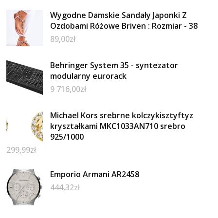
Wygodne Damskie Sandały Japonki Z
Ozdobami Różowe Briven : Rozmiar - 38
89,00
zł
Behringer System 35 - syntezator
modularny eurorack
9 716,00
zł
Michael Kors srebrne kolczykisztyftyz
kryształkami MKC1033AN710 srebro
925/1000
299,99
zł
Emporio Armani AR2458
444,32
zł