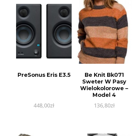
PreSonus Eris E3.5
Be Knit Bk071
Sweter W Pasy
Wielokolorowe –
Model 4
448,00
zł
136,80
zł