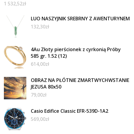
1 532,52
zł
LUO NASZYJNIK SREBRNY Z AWENTURYNEM
132,30
zł
4Au Złoty pierścionek z cyrkonią Próby
585 gr. 1.52 (12)
614,00
zł
OBRAZ NA PŁÓTNIE ZMARTWYCHWSTANIE
JEZUSA 80x50
79,00
zł
Casio Edifice Classic EFR-539D-1A2
569,00
zł