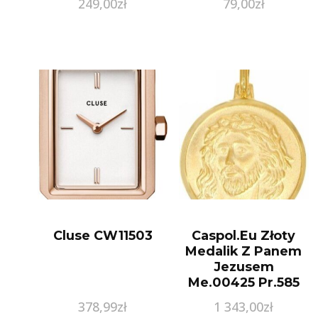
249,00
zł
79,00
zł
Cluse CW11503
Caspol.Eu Złoty
Medalik Z Panem
Jezusem
Me.00425 Pr.585
378,99
zł
1 343,00
zł