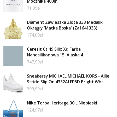
Mocznika 400ml
71,99
zł
Diament Zawieszka Złota 333 Medalik
Okrągły 'Matka Boska' (Za1641333)
174,00
zł
Ceresit Ct 49 Silix Xd Farba
Nanosilikonowa 15l Alaska 4
747,99
zł
Sneakersy MICHAEL MICHAEL KORS - Allie
Stride Slip On 43S2ALFP5D Bright Wht
399,99
zł
Nike Torba Heritage 30 L Niebieski
124,97
zł