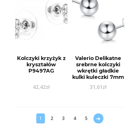
Kolczyki krzyżyk z
Valerio Delikatne
kryształów
srebrne kolczyki
P9497AG
wkrętki gładkie
kulki kuleczki 7mm
balls srebro 925
42,42
zł
31,61
zł
(SLBALL7MM)
→
1
2
3
4
5