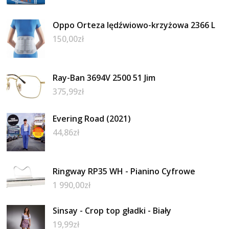
Oppo Orteza lędźwiowo-krzyżowa 2366 L
150,00
zł
Ray-Ban 3694V 2500 51 Jim
375,99
zł
Evering Road (2021)
44,86
zł
Ringway RP35 WH - Pianino Cyfrowe
1 990,00
zł
Sinsay - Crop top gładki - Biały
19,99
zł