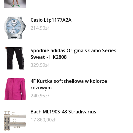
Casio Ltp1177A2A
214,90
zł
Spodnie adidas Originals Camo Series
Sweat - HK2808
329,99
zł
4F Kurtka softshellowa w kolorze
różowym
240,95
zł
Bach ML190S-43 Stradivarius
17 860,00
zł