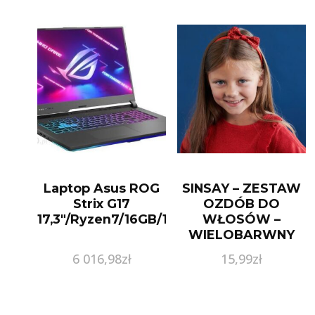
Laptop Asus ROG
SINSAY – ZESTAW
Strix G17
OZDÓB DO
17,3″/Ryzen7/16GB/1TB/NoOS
WŁOSÓW –
WIELOBARWNY
6 016,98
zł
15,99
zł