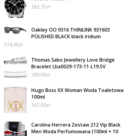
262,75
zł
Oakley OO 9316 THINLINK 931603
POLISHED BLACK black iridium
374,00
zł
Thomas Sabo Jewellery Love Bridge
Bracelet Lba0029-173-11-L19.5V
380,00
zł
Hugo Boss XX Woman Woda Toaletowa
100ml
167,00
zł
Carolina Herrera Zestaw 212 Vip Black
Men Woda Perfumowana (100ml + 10