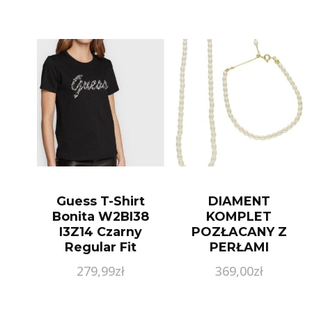
Guess T-Shirt
DIAMENT
Bonita W2BI38
KOMPLET
I3Z14 Czarny
POZŁACANY Z
Regular Fit
PERŁAMI
NASZYJNIK I
279,99
zł
369,00
zł
BRANSOLETKA