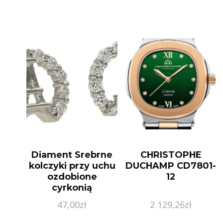
Diament Srebrne
CHRISTOPHE
kolczyki przy uchu
DUCHAMP CD7801-
ozdobione
12
cyrkonią
(DIAKLC3804925)
47,00
zł
2 129,26
zł