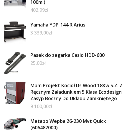
100ml)
402,99
zł
Yamaha YDP-144 R Arius
3 339,00
zł
Pasek do zegarka Casio HDD-600
25,00
zł
Mpm Projekt Kocioł Ds Wood 18Kw S.Z. Z
Ręcznym Załadunkiem 5 Klasa Ecodesign
Zasyp Boczny Do Układu Zamkniętego
9 100,00
zł
Metabo Wepba 26-230 Mvt Quick
(606482000)