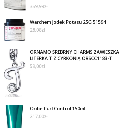
359,99
zł
Warchem Jodek Potasu 25G 51594
28,08
zł
ORNAMO SREBRNY CHARMS ZAWIESZKA
LITERKA T Z CYRKONIĄ ORSCC1183-T
59,00
zł
Oribe Curl Control 150ml
217,00
zł