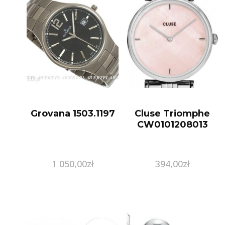
Grovana 1503.1197
Cluse Triomphe
CW0101208013
1 050,00
zł
394,00
zł