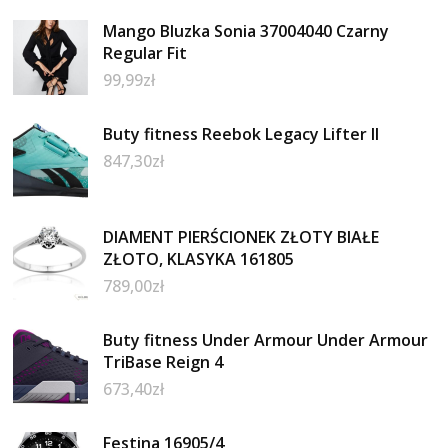
Mango Bluzka Sonia 37004040 Czarny
Regular Fit
99,99
zł
Buty fitness Reebok Legacy Lifter II
847,30
zł
DIAMENT PIERŚCIONEK ZŁOTY BIAŁE
ZŁOTO, KLASYKA 161805
789,00
zł
Buty fitness Under Armour Under Armour
TriBase Reign 4
673,40
zł
Festina 16905/4