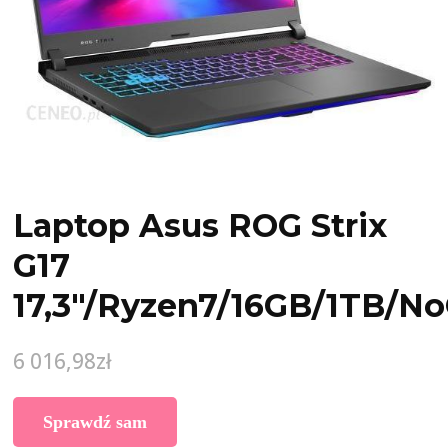
Laptop Asus ROG Strix
G17
17,3″/Ryzen7/16GB/1TB/N
6 016,98
zł
Sprawdź sam