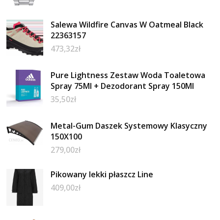
Salewa Wildfire Canvas W Oatmeal Black
22363157
473,32
zł
Pure Lightness Zestaw Woda Toaletowa
Spray 75Ml + Dezodorant Spray 150Ml
35,50
zł
Metal-Gum Daszek Systemowy Klasyczny
150X100
279,00
zł
Pikowany lekki płaszcz Line
409,00
zł