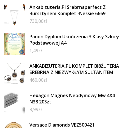
Ankabizuteria.Pl Srebrnaperfect Z
Bursztynem Komplet -Nessie 6669
730,00
zł
Panon Dyplom Ukończenia 3 Klasy Szkoły
Podstawowej A4
1,49
zł
ANKABIZUTERIA.PL KOMPLET BI8ŻUTERIA
SREBRNA Z NIEZWYKŁYM SULTANITEM
460,00
zł
Hexagon Magnes Neodymowy Mw 4X4
N38 20Szt.
8,99
zł
Versace Diamonds VEZ500421