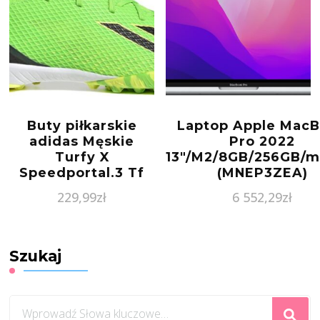
Buty piłkarskie
Laptop Apple Mac
adidas Męskie
Pro 2022
Turfy X
13″/M2/8GB/256GB/
Speedportal.3 Tf
(MNEP3ZEA)
Gw8484 Zielony
229,99
zł
6 552,29
zł
Szukaj
Szukasz