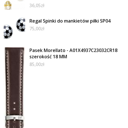
36,05
zł
Regal Spinki do mankietów piłki SP04
75,00
zł
Pasek Morellato - A01X4937C23032CR18
szerokość 18 MM
85,00
zł