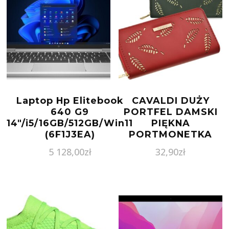
Laptop Hp Elitebook
CAVALDI DUŻY
640 G9
PORTFEL DAMSKI
14″/i5/16GB/512GB/Win11
PIĘKNA
(6F1J3EA)
PORTMONETKA
BŁYSZCZĄCE
5 128,00
zł
32,90
zł
ZDOBIENIA LISTKI