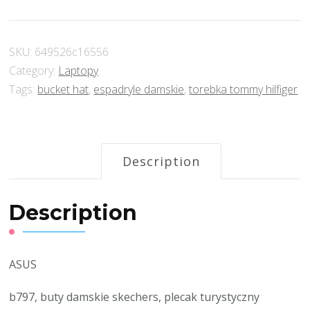
SKU:
649526c16556
Category:
Laptopy
Tags:
bucket hat
,
espadryle damskie
,
torebka tommy hilfiger
Description
Description
ASUS
b797, buty damskie skechers, plecak turystyczny