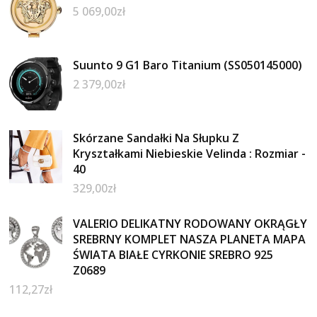
5 069,00
zł
Suunto 9 G1 Baro Titanium (SS050145000)
2 379,00
zł
Skórzane Sandałki Na Słupku Z
Kryształkami Niebieskie Velinda : Rozmiar -
40
329,00
zł
VALERIO DELIKATNY RODOWANY OKRĄGŁY
SREBRNY KOMPLET NASZA PLANETA MAPA
ŚWIATA BIAŁE CYRKONIE SREBRO 925
Z0689
112,27
zł