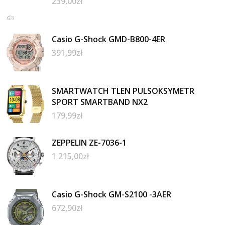
239,00
zł
Casio G-Shock GMD-B800-4ER
391,99
zł
SMARTWATCH TLEN PULSOKSYMETR
SPORT SMARTBAND NX2
179,99
zł
ZEPPELIN ZE-7036-1
1 215,00
zł
Casio G-Shock GM-S2100 -3AER
672,90
zł