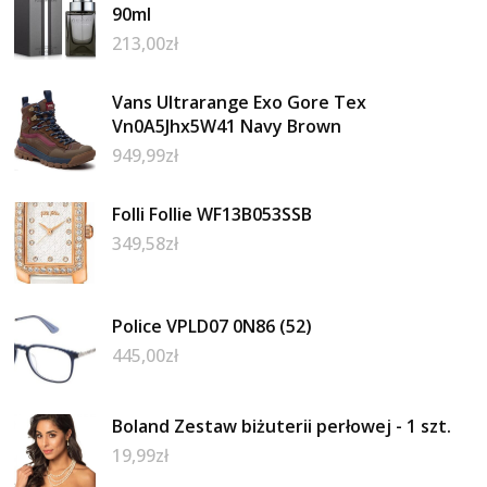
90ml
213,00
zł
Vans Ultrarange Exo Gore Tex
Vn0A5Jhx5W41 Navy Brown
949,99
zł
Folli Follie WF13B053SSB
349,58
zł
Police VPLD07 0N86 (52)
445,00
zł
Boland Zestaw biżuterii perłowej - 1 szt.
19,99
zł