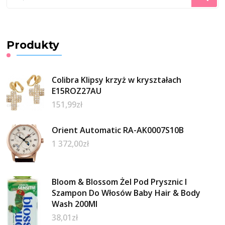
czegoś?
Produkty
Colibra Klipsy krzyż w kryształach
E15ROZ27AU
151,99
zł
Orient Automatic RA-AK0007S10B
1 372,00
zł
Bloom & Blossom Żel Pod Prysznic I
Szampon Do Włosów Baby Hair & Body
Wash 200Ml
38,01
zł