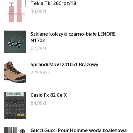
Tekla Tk126Croz/18
34,00
zł
Szklane kolczyki czarno-białe LENORE
N1703
62,79
zł
Sprandi MpVs201051 Brązowy
229,99
zł
Casio Fx 82 Ce X
84,90
zł
Gucci Gucci Pour Homme woda toaletowa