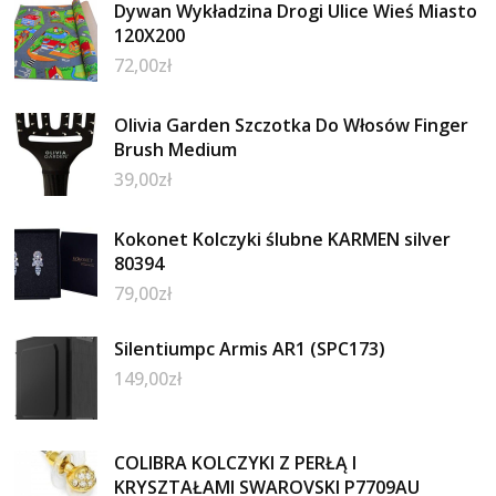
Dywan Wykładzina Drogi Ulice Wieś Miasto
120X200
72,00
zł
Olivia Garden Szczotka Do Włosów Finger
Brush Medium
39,00
zł
Kokonet Kolczyki ślubne KARMEN silver
80394
79,00
zł
Silentiumpc Armis AR1 (SPC173)
149,00
zł
COLIBRA KOLCZYKI Z PERŁĄ I
KRYSZTAŁAMI SWAROVSKI P7709AU