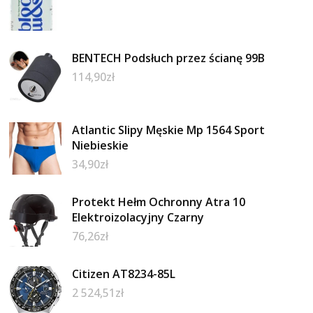
BENTECH Podsłuch przez ścianę 99B
114,90
zł
Atlantic Slipy Męskie Mp 1564 Sport
Niebieskie
34,90
zł
Protekt Hełm Ochronny Atra 10
Elektroizolacyjny Czarny
76,26
zł
Citizen AT8234-85L
2 524,51
zł