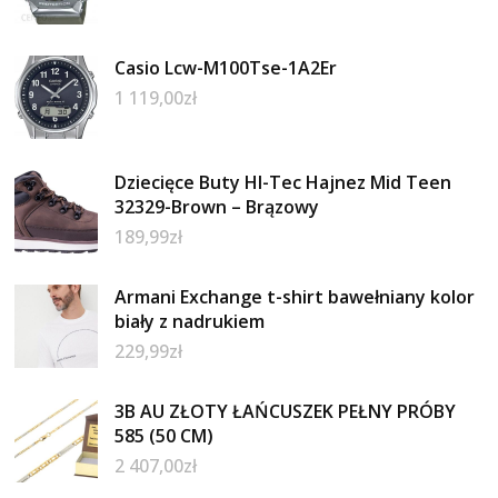
Casio Lcw-M100Tse-1A2Er
1 119,00
zł
Dziecięce Buty HI-Tec Hajnez Mid Teen
32329-Brown – Brązowy
189,99
zł
Armani Exchange t-shirt bawełniany kolor
biały z nadrukiem
229,99
zł
3B AU ZŁOTY ŁAŃCUSZEK PEŁNY PRÓBY
585 (50 CM)
2 407,00
zł