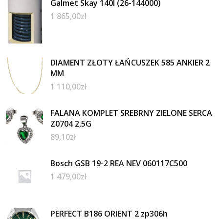
Galmet Skay 140l (26-144000)
1 865,00
zł
DIAMENT ZŁOTY ŁAŃCUSZEK 585 ANKIER 2
MM
1 110,00
zł
FALANA KOMPLET SREBRNY ZIELONE SERCA
Z0704 2,5G
89,10
zł
Bosch GSB 19-2 REA NEV 060117C500
1 479,00
zł
PERFECT B186 ORIENT 2 zp306h