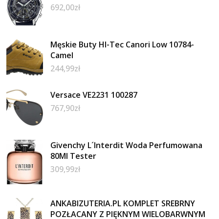
692,00
zł
Męskie Buty HI-Tec Canori Low 10784-
Camel
244,99
zł
Versace VE2231 100287
767,90
zł
Givenchy L´Interdit Woda Perfumowana
80Ml Tester
309,99
zł
ANKABIZUTERIA.PL KOMPLET SREBRNY
POZŁACANY Z PIĘKNYM WIELOBARWNYM