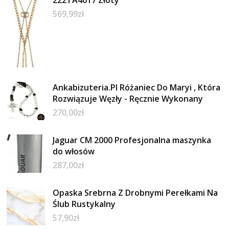
569,99
zł
Ankabizuteria.Pl Różaniec Do Maryi , Która
Rozwiązuje Węzły - Ręcznie Wykonany
270,00
zł
Jaguar CM 2000 Profesjonalna maszynka
do włosów
287,00
zł
Opaska Srebrna Z Drobnymi Perełkami Na
Ślub Rustykalny
57,90
zł