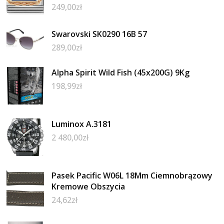
249,00
zł
Swarovski SK0290 16B 57
289,00
zł
Alpha Spirit Wild Fish (45x200G) 9Kg
198,99
zł
Luminox A.3181
2 480,00
zł
Pasek Pacific W06L 18Mm Ciemnobrązowy
Kremowe Obszycia
24,62
zł