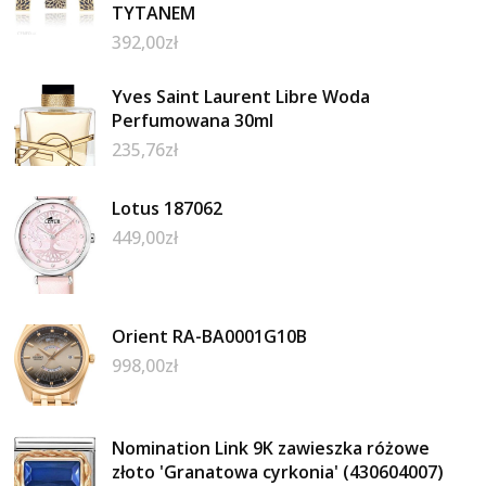
TYTANEM
392,00
zł
Yves Saint Laurent Libre Woda
Perfumowana 30ml
235,76
zł
Lotus 187062
449,00
zł
Orient RA-BA0001G10B
998,00
zł
Nomination Link 9K zawieszka różowe
złoto 'Granatowa cyrkonia' (430604007)