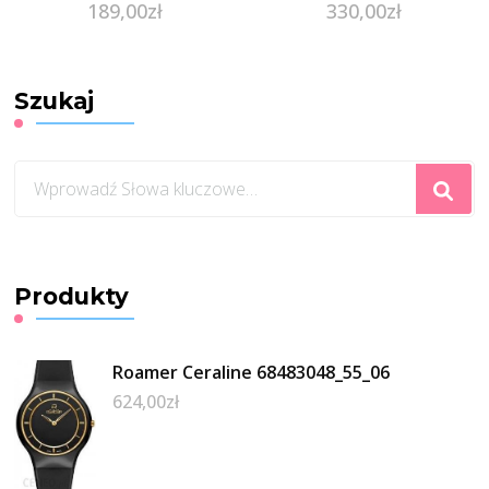
189,00
zł
330,00
zł
Szukaj
Szukasz
czegoś?
Produkty
Roamer Ceraline 68483048_55_06
624,00
zł