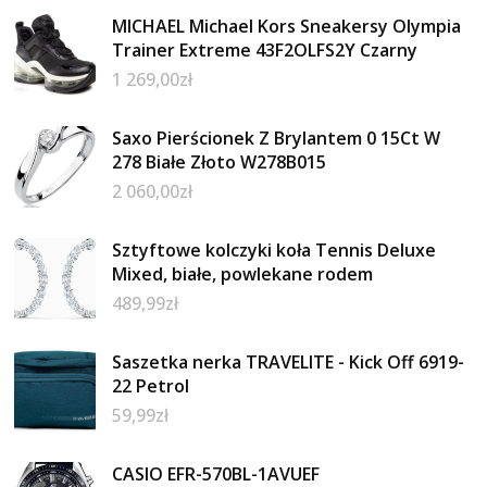
MICHAEL Michael Kors Sneakersy Olympia
Trainer Extreme 43F2OLFS2Y Czarny
1 269,00
zł
Saxo Pierścionek Z Brylantem 0 15Ct W
278 Białe Złoto W278B015
2 060,00
zł
Sztyftowe kolczyki koła Tennis Deluxe
Mixed, białe, powlekane rodem
489,99
zł
Saszetka nerka TRAVELITE - Kick Off 6919-
22 Petrol
59,99
zł
CASIO EFR-570BL-1AVUEF