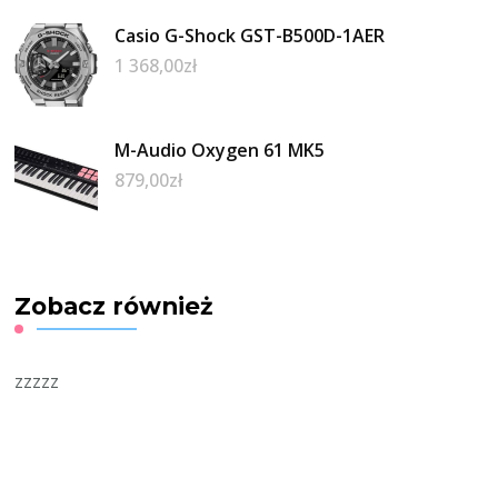
Casio G-Shock GST-B500D-1AER
1 368,00
zł
M-Audio Oxygen 61 MK5
879,00
zł
Zobacz również
zzzzz