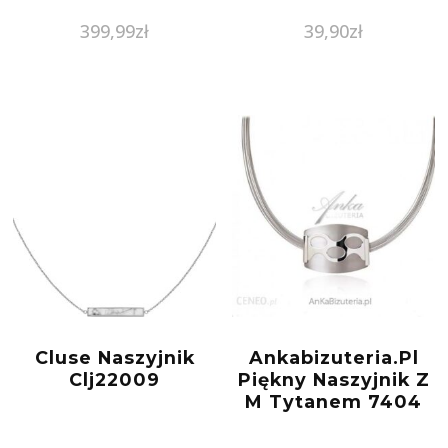
399,99
zł
39,90
zł
Cluse Naszyjnik
Ankabizuteria.Pl
Clj22009
Piękny Naszyjnik Z
M Tytanem 7404