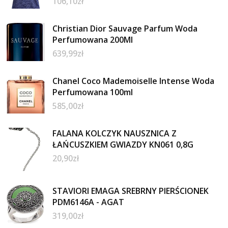
106,10
zł
Christian Dior Sauvage Parfum Woda
Perfumowana 200Ml
639,99
zł
Chanel Coco Mademoiselle Intense Woda
Perfumowana 100ml
585,00
zł
FALANA KOLCZYK NAUSZNICA Z
ŁAŃCUSZKIEM GWIAZDY KN061 0,8G
20,90
zł
STAVIORI EMAGA SREBRNY PIERŚCIONEK
PDM6146A - AGAT
319,00
zł