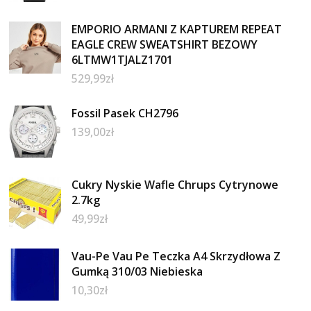
EMPORIO ARMANI Z KAPTUREM REPEAT
EAGLE CREW SWEATSHIRT BEZOWY
6LTMW1TJALZ1701
529,99
zł
Fossil Pasek CH2796
139,00
zł
Cukry Nyskie Wafle Chrups Cytrynowe
2.7kg
49,99
zł
Vau-Pe Vau Pe Teczka A4 Skrzydłowa Z
Gumką 310/03 Niebieska
10,30
zł