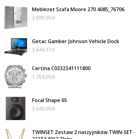
Meblezet Szafa Moore 270 4085_76706
2 699,00
zł
Getac Gamber Johnson Vehicle Dock
3 644,97
zł
Certina C0332341111800
1 764,00
zł
Focal Shape 65
3 049,00
zł
TWINSET Zestaw 2 naszyjników TWIN-SET-
222TA4017 Złoty