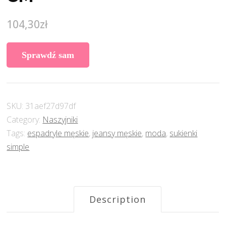
104,30
zł
Sprawdź sam
SKU:
31aef27d97df
Category:
Naszyjniki
Tags:
espadryle męskie
,
jeansy męskie
,
moda
,
sukienki
simple
Description