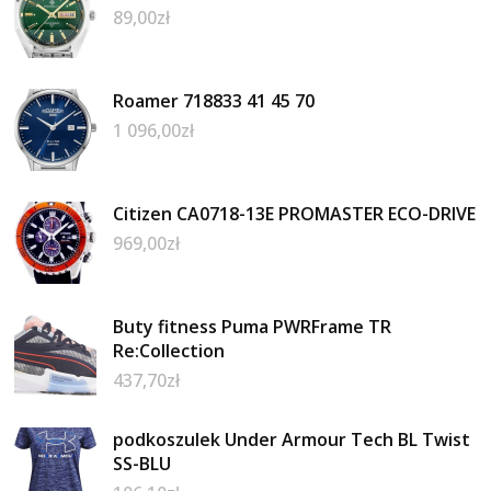
89,00
zł
Roamer 718833 41 45 70
1 096,00
zł
Citizen CA0718-13E PROMASTER ECO-DRIVE
969,00
zł
Buty fitness Puma PWRFrame TR
Re:Collection
437,70
zł
podkoszulek Under Armour Tech BL Twist
SS-BLU