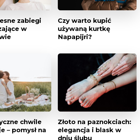
sne zabiegi
Czy warto kupić
ające w
używaną kurtkę
wie
Napapijri?
czne chwile
Złoto na paznokciach:
e – pomysł na
elegancja i blask w
dniu ślubu