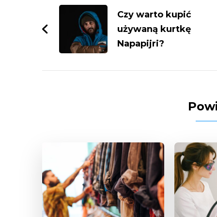
wpisy
Czy warto kupić
używaną kurtkę
Napapijri?
Powi