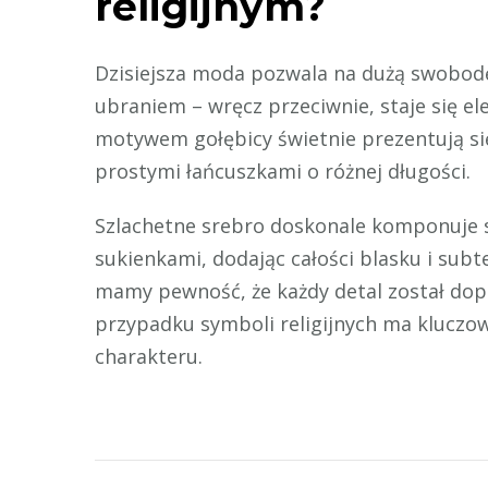
religijnym?
Dzisiejsza moda pozwala na dużą swobodę.
ubraniem – wręcz przeciwnie, staje się 
motywem gołębicy świetnie prezentują s
prostymi łańcuszkami o różnej długości.
Szlachetne srebro doskonale komponuje si
sukienkami, dodając całości blasku i subt
mamy pewność, że każdy detal został dop
przypadku symboli religijnych ma kluczo
charakteru.
Zobacz