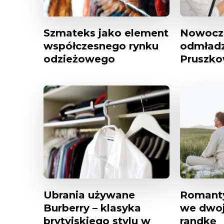
Szmateks jako element
Nowocze
współczesnego rynku
odmładz
odzieżowego
Pruszko
Ubrania używane
Romanty
Burberry – klasyka
we dwoj
brytyjskiego stylu w
randkę