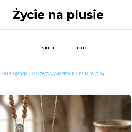
Życie na plusie
SKLEP
BLOG
ka i elegancja – dlaczego wybieramy biżuterię religijną?