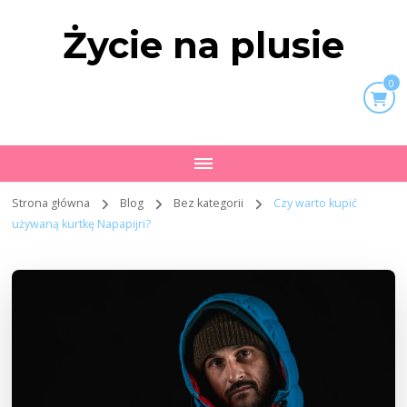
Życie na plusie
0
Strona główna
Blog
Bez kategorii
Czy warto kupić
używaną kurtkę Napapijri?