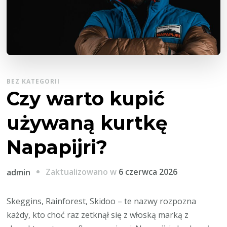
BEZ KATEGORII
Czy warto kupić
używaną kurtkę
Napapijri?
Zaktualizowano w
6 czerwca 2026
admin
Skeggins, Rainforest, Skidoo – te nazwy rozpozna
każdy, kto choć raz zetknął się z włoską marką z