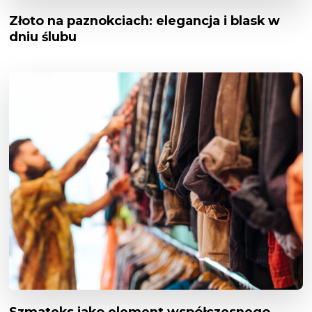
Złoto na paznokciach: elegancja i blask w
dniu ślubu
Szmateks jako element współczesnego