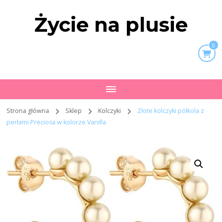
Życie na plusie
0
Strona główna
Sklep
Kolczyki
Złote kolczyki półkola z
perłami Preciosa w kolorze Vanilla