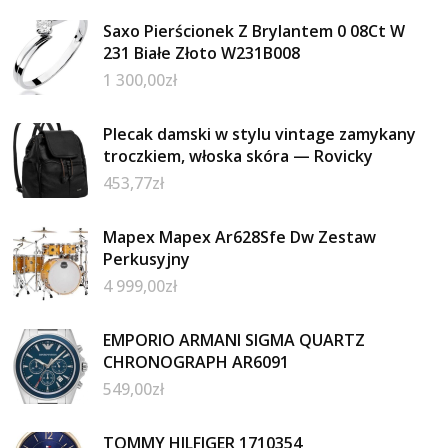
Saxo Pierścionek Z Brylantem 0 08Ct W
231 Białe Złoto W231B008
1 300,00
zł
Plecak damski w stylu vintage zamykany
troczkiem, włoska skóra — Rovicky
453,77
zł
Mapex ‌Mapex Ar628Sfe Dw Zestaw
Perkusyjny
4 999,00
zł
EMPORIO ARMANI SIGMA QUARTZ
CHRONOGRAPH AR6091
549,00
zł
TOMMY HILFIGER 1710354