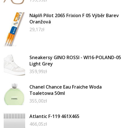
Náplň Pilot 2065 Frixion F 05 Výběr Barev
Oranžová
29,17
zł
Sneakersy GINO ROSSI - WI16-POLAND-05
Light Grey
359,99
zł
Chanel Chance Eau Fraiche Woda
Toaletowa 50ml
355,00
zł
Atlantic F-119 461X465
466,05
zł