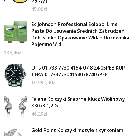
Pol-W1
45,00
zł
Sc Johnson Professional Solopol Lime
Pasta Do Usuwania Średnich Zabrudzeń
Deb-Stoko Opakowanie Wkład Dozownika
Pojemność 4 L
136,46
zł
Oris 01 733 7730 4154-07 8 24 05PEB KUP
TERA 01733773041540782405PEB
10 990,00
zł
Falana Kolczyki Srebrne Klucz Wiolinowy
K3073 1,2 G
46,20
zł
Gold Point Kolczyki motyle z cyrkoniami