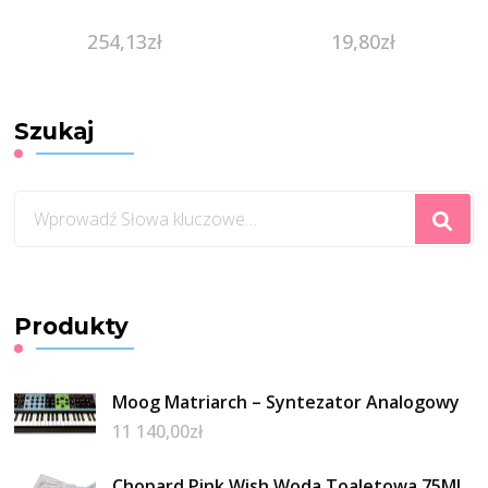
254,13
zł
19,80
zł
Szukaj
Szukasz
czegoś?
Produkty
Moog Matriarch – Syntezator Analogowy
11 140,00
zł
Chopard Pink Wish Woda Toaletowa 75Ml