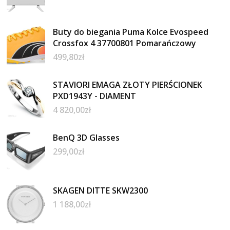
Buty do biegania Puma Kolce Evospeed
Crossfox 4 37700801 Pomarańczowy
499,80
zł
STAVIORI EMAGA ZŁOTY PIERŚCIONEK
PXD1943Y - DIAMENT
4 820,00
zł
BenQ 3D Glasses
299,00
zł
SKAGEN DITTE SKW2300
1 188,00
zł