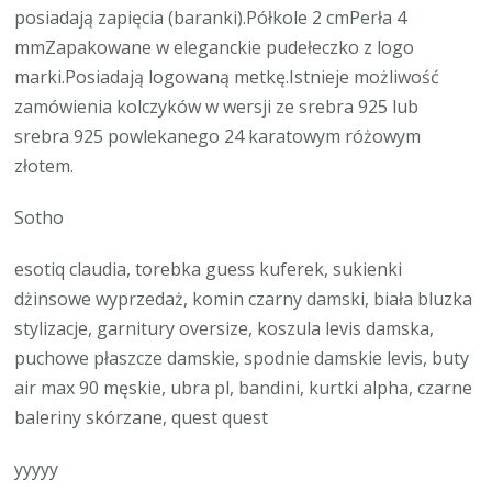
posiadają zapięcia (baranki).Półkole 2 cmPerła 4
mmZapakowane w eleganckie pudełeczko z logo
marki.Posiadają logowaną metkę.Istnieje możliwość
zamówienia kolczyków w wersji ze srebra 925 lub
srebra 925 powlekanego 24 karatowym różowym
złotem.
Sotho
esotiq claudia, torebka guess kuferek, sukienki
dżinsowe wyprzedaż, komin czarny damski, biała bluzka
stylizacje, garnitury oversize, koszula levis damska,
puchowe płaszcze damskie, spodnie damskie levis, buty
air max 90 męskie, ubra pl, bandini, kurtki alpha, czarne
baleriny skórzane, quest quest
yyyyy