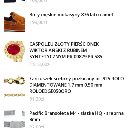
169,00
zł
Buty męskie mokasyny 876 lato camel
199,00
zł
CASPOL.EU ZŁOTY PIERŚCIONEK
WIKTORIAŃSKI Z RUBINEM
SYNTETYCZNYM PR.00879 PR.585
1 513,00
zł
Łańcuszek srebrny pozłacany pr. 925 ROLO
DIAMENTOWANE 1,7 mm 0,50 mm
ROLOEDGE050ORO
61,20
zł
Pacific Bransoleta M4 - siatka HQ - srebrna
8mm
22,00
zł