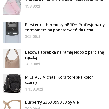
199,99
zł
Riester ri-thermo tymPRO+ Profesjonalny
termometr na podczerwień do ucha
363,00
zł
Beżowa torebka na ramię Nobo z parcianą
rączką
289,00
zł
MICHAEL Michael Kors torebka kolor
czarny
1 159,90
zł
Burberry 2363 3990 53 Sylvie
799,99
zł