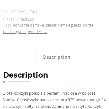
SKU:
8555e9de74a8
Category:
Kolczyki
Tags:
converse damskie
,
plecak damski guess
,
portfel
damski guess
,
wonderbra
Description
Description
Złote kolczyki półkola z perłami Preciosa w kolorze
Vanilla. Całość wykonana ze srebra 925 powlekanego 24
karatowym żółtym złotem. Zapinane na sztyft. Kolczyki