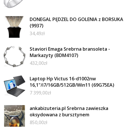
DONEGAL PĘDZEL DO GOLENIA z BORSUKA
(9937)
34,49
zł
Staviori Emaga Srebrna bransoleta -
Markazyty (BDM4107)
432,00
zł
Laptop Hp Victus 16-d1002nw
16,1"/i7/16GB/512GB/Win11 (69G75EA)
7 399,00
zł
ankabizuteria.pl Srebrna zawieszka
oksydowana z bursztynem
850,00
zł