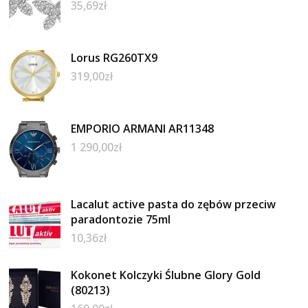
35,69
zł
Lorus RG260TX9
319,00
zł
EMPORIO ARMANI AR11348
1 290,00
zł
Lacalut active pasta do zębów przeciw
paradontozie 75ml
10,36
zł
Kokonet Kolczyki Ślubne Glory Gold
(80213)