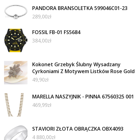
PANDORA BRANSOLETKA 599046C01-23
289,00
zł
FOSSIL FB-01 FS5684
384,00
zł
Kokonet Grzebyk Ślubny Wysadzany
Cyrkoniami Z Motywem Listków Rose Gold
49,90
zł
MARELLA NASZYJNIK - PINNA 67560325 001
469,99
zł
STAVIORI ZŁOTA OBRĄCZKA OBX4093
4 880,00
zł