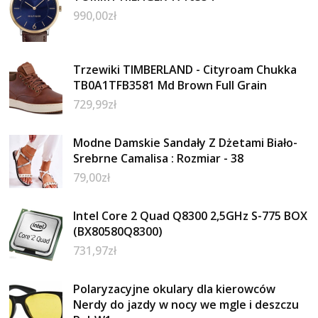
990,00
zł
Trzewiki TIMBERLAND - Cityroam Chukka
TB0A1TFB3581 Md Brown Full Grain
729,99
zł
Modne Damskie Sandały Z Dżetami Biało-
Srebrne Camalisa : Rozmiar - 38
79,00
zł
Intel Core 2 Quad Q8300 2,5GHz S-775 BOX
(BX80580Q8300)
731,97
zł
Polaryzacyjne okulary dla kierowców
Nerdy do jazdy w nocy we mgle i deszczu