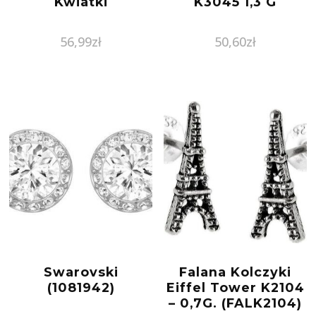
Kwiatki
K3045 1,3 G
56,99
zł
50,60
zł
Swarovski
Falana Kolczyki
(1081942)
Eiffel Tower K2104
– 0,7G. (FALK2104)