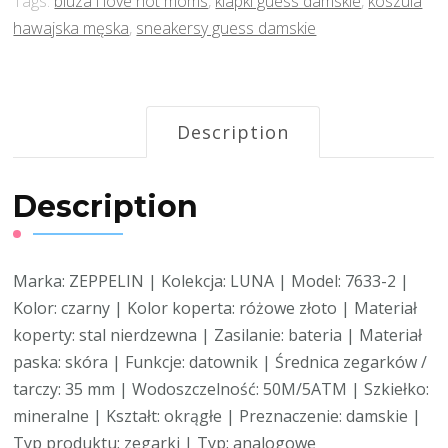
Tags:
bluza i love hot moms
,
klapki guess damskie
,
koszula
hawajska męska
,
sneakersy guess damskie
Description
Description
Marka: ZEPPELIN | Kolekcja: LUNA | Model: 7633-2 |
Kolor: czarny | Kolor koperta: różowe złoto | Materiał
koperty: stal nierdzewna | Zasilanie: bateria | Materiał
paska: skóra | Funkcje: datownik | Średnica zegarków /
tarczy: 35 mm | Wodoszczelność: 50M/5ATM | Szkiełko:
mineralne | Kształt: okrągłe | Preznaczenie: damskie |
Typ produktu: zegarki | Typ: analogowe