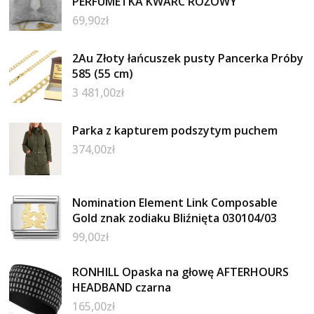
PERFUMETKA KWARC RÓŻOWY
69,90
zł
2Au Złoty łańcuszek pusty Pancerka Próby
585 (55 cm)
3 481,00
zł
Parka z kapturem podszytym puchem
374,00
zł
Nomination Element Link Composable
Gold znak zodiaku Bliźnięta 030104/03
99,00
zł
RONHILL Opaska na głowę AFTERHOURS
HEADBAND czarna
165,00
zł