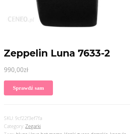
Zeppelin Luna 7633-2
990,00
zł
Sprawdź sam
SKU:
9cf22f3ef7fa
Category:
Zegarki