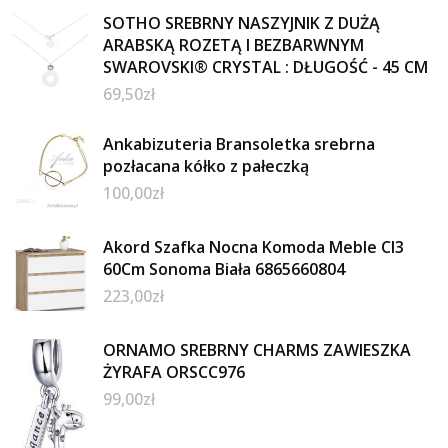
SOTHO SREBRNY NASZYJNIK Z DUŻĄ
ARABSKĄ ROZETĄ I BEZBARWNYM
SWAROVSKI® CRYSTAL : DŁUGOŚĆ - 45 CM
69,50
zł
Ankabizuteria Bransoletka srebrna
pozłacana kółko z pałeczką
100,00
zł
Akord Szafka Nocna Komoda Meble Cl3
60Cm Sonoma Biała 6865660804
223,00
zł
ORNAMO SREBRNY CHARMS ZAWIESZKA
ŻYRAFA ORSCC976
99,00
zł