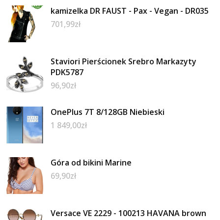
kamizelka DR FAUST - Pax - Vegan - DR035
701,99
zł
Staviori Pierścionek Srebro Markazyty
PDK5787
96,90
zł
OnePlus 7T 8/128GB Niebieski
1 849,00
zł
Góra od bikini Marine
69,90
zł
Versace VE 2229 - 100213 HAVANA brown