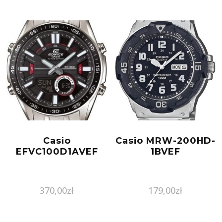
Casio
Casio MRW-200HD-
EFVC100D1AVEF
1BVEF
370,00
zł
179,00
zł