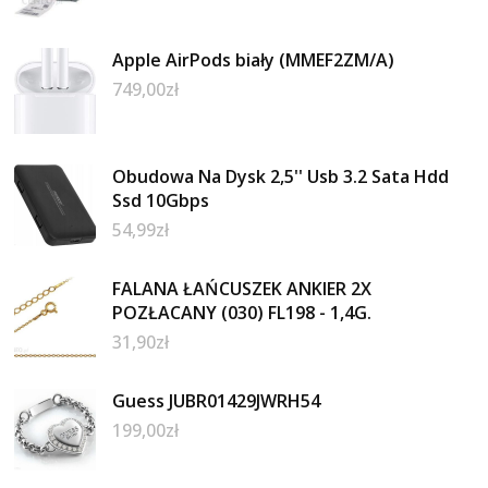
Apple AirPods biały (MMEF2ZM/A)
749,00
zł
Obudowa Na Dysk 2,5'' Usb 3.2 Sata Hdd
Ssd 10Gbps
54,99
zł
FALANA ŁAŃCUSZEK ANKIER 2X
POZŁACANY (030) FL198 - 1,4G.
31,90
zł
Guess JUBR01429JWRH54
199,00
zł