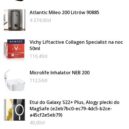
Atlantic Mileo 200 Litrów 90885
4 374,00
zł
Vichy Liftactive Collagen Specialist na noc
50ml
110,49
zł
Microlife Inhalator NEB 200
112,56
zł
Etui do Galaxy S22+ Plus, Alogy plecki do
MagSafe (e2eb7bc0-ec79-4dc5-b2ce-
a45cf2e5eb79)
40,00
zł