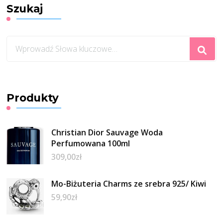
Szukaj
Szukasz
czegoś?
Produkty
Christian Dior Sauvage Woda
Perfumowana 100ml
309,00
zł
Mo-Biżuteria Charms ze srebra 925/ Kiwi
59,90
zł