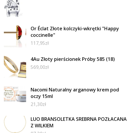
Or Éclat Złote kolczyki-wkrętki "Happy
coccinelle"
117,95
zł
4Au Złoty pierścionek Próby 585 (18)
569,00
zł
Nacomi Naturalny arganowy krem pod
oczy 15ml
21,30
zł
LUO BRANSOLETKA SREBRNA POZŁACANA
Z WILKIEM