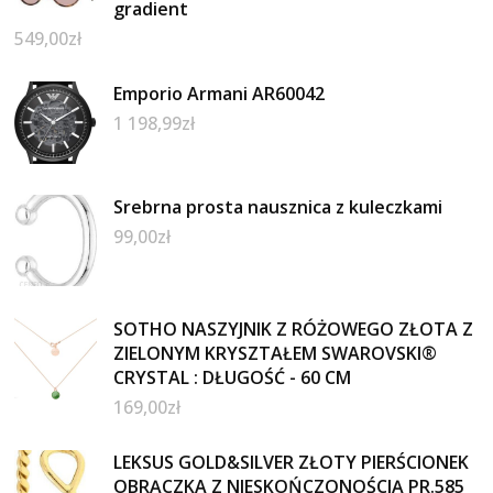
gradient
549,00
zł
Emporio Armani AR60042
1 198,99
zł
Srebrna prosta nausznica z kuleczkami
99,00
zł
SOTHO NASZYJNIK Z RÓŻOWEGO ZŁOTA Z
ZIELONYM KRYSZTAŁEM SWAROVSKI®
CRYSTAL : DŁUGOŚĆ - 60 CM
169,00
zł
LEKSUS GOLD&SILVER ZŁOTY PIERŚCIONEK
OBRĄCZKA Z NIESKOŃCZONOŚCIĄ PR.585