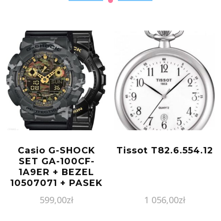
Casio G-SHOCK
Tissot T82.6.554.12
SET GA-100CF-
1A9ER + BEZEL
10507071 + PASEK
10347688
599,00
zł
1 056,00
zł