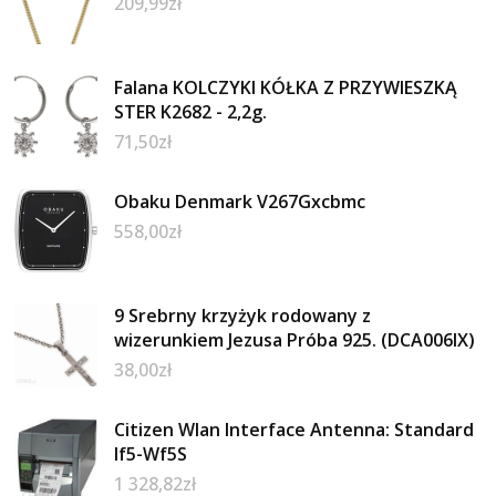
209,99
zł
Falana KOLCZYKI KÓŁKA Z PRZYWIESZKĄ
STER K2682 - 2,2g.
71,50
zł
Obaku Denmark V267Gxcbmc
558,00
zł
9 Srebrny krzyżyk rodowany z
wizerunkiem Jezusa Próba 925. (DCA006IX)
38,00
zł
Citizen Wlan Interface Antenna: Standard
If5-Wf5S
1 328,82
zł