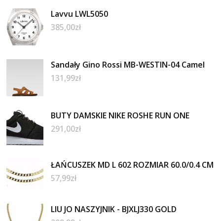
Lavvu LWL5050
385,00
zł
Sandały Gino Rossi MB-WESTIN-04 Camel
131,99
zł
BUTY DAMSKIE NIKE ROSHE RUN ONE
291,00
zł
ŁAŃCUSZEK MD L 602 ROZMIAR 60.0/0.4 CM
57,99
zł
LIU JO NASZYJNIK - BJXLJ330 GOLD