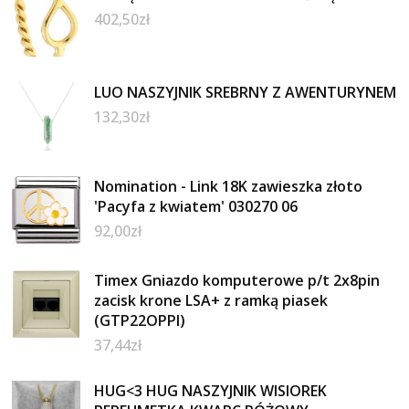
402,50
zł
LUO NASZYJNIK SREBRNY Z AWENTURYNEM
132,30
zł
Nomination - Link 18K zawieszka złoto
'Pacyfa z kwiatem' 030270 06
92,00
zł
Timex Gniazdo komputerowe p/t 2x8pin
zacisk krone LSA+ z ramką piasek
(GTP22OPPI)
37,44
zł
HUG<3 HUG NASZYJNIK WISIOREK