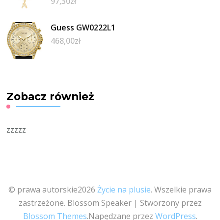
97,30
zł
Guess GW0222L1
468,00
zł
Zobacz również
zzzzz
© prawa autorskie2026
Życie na plusie
. Wszelkie prawa
zastrzeżone.
Blossom Speaker | Stworzony przez
Blossom Themes
.Napędzane przez
WordPress
.