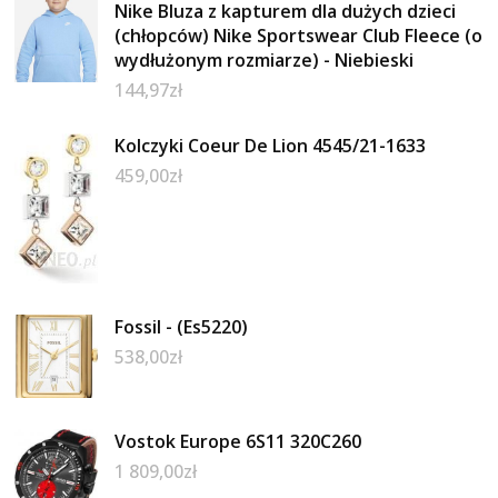
Nike Bluza z kapturem dla dużych dzieci
(chłopców) Nike Sportswear Club Fleece (o
wydłużonym rozmiarze) - Niebieski
144,97
zł
Kolczyki Coeur De Lion 4545/21-1633
459,00
zł
Fossil - (Es5220)
538,00
zł
Vostok Europe 6S11 320C260
1 809,00
zł