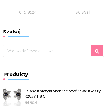
619,99
zł
1 198,99
zł
Szukaj
Szukasz
czegoś?
Produkty
Falana Kolczyki Srebrne Szafirowe Kwiaty
K2857 1,8 G
64,90
zł