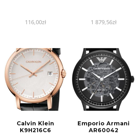
116,00
zł
1 879,56
zł
Calvin Klein
Emporio Armani
K9H216C6
AR60042