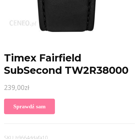
Timex Fairfield
SubSecond TW2R38000
239,00
zł
Sprawdź sam
SKU:
b9664ddafa10