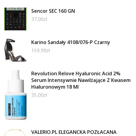
Sencor SEC 160 GN
37,00
zł
Karino Sandały 4108/076-P Czarny
159,99
zł
Revolution Relove Hyaluronic Acid 2%
Serum Intensywnie Nawilżające Z Kwasem
Hialuronowym 18 Ml
35,00
zł
VALERIO.PL ELEGANCKA POZŁACANA