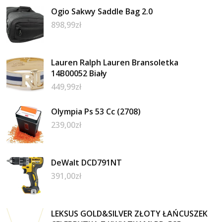
Ogio Sakwy Saddle Bag 2.0
898,99
zł
Lauren Ralph Lauren Bransoletka
14B00052 Biały
449,99
zł
Olympia Ps 53 Cc (2708)
239,00
zł
DeWalt DCD791NT
391,00
zł
LEKSUS GOLD&SILVER ZŁOTY ŁAŃCUSZEK