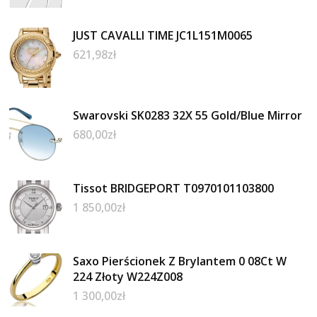
JUST CAVALLI TIME JC1L151M0065
621,98
zł
Swarovski SK0283 32X 55 Gold/Blue Mirror
680,00
zł
Tissot BRIDGEPORT T0970101103800
1 850,00
zł
Saxo Pierścionek Z Brylantem 0 08Ct W
224 Złoty W224Z008
1 300,00
zł