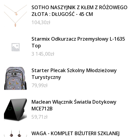
SOTHO NASZYJNIK Z KŁEM Z RÓŻOWEGO
ZŁOTA : DŁUGOŚĆ - 45 CM
104,30
zł
Starmix Odkurzacz Przemysłowy L-1635
Top
3 145,00
zł
Starter Plecak Szkolny Młodzieżowy
Turystyczny
79,99
zł
Maclean Włącznik Światła Dotykowy
MCE712B
59,71
zł
WAGA - KOMPLET BIŻUTERII SZKLANEJ