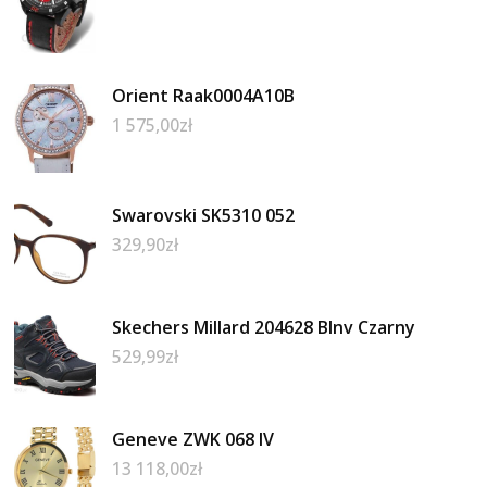
Orient Raak0004A10B
1 575,00
zł
Swarovski SK5310 052
329,90
zł
Skechers Millard 204628 Blnv Czarny
529,99
zł
Geneve ZWK 068 IV
13 118,00
zł