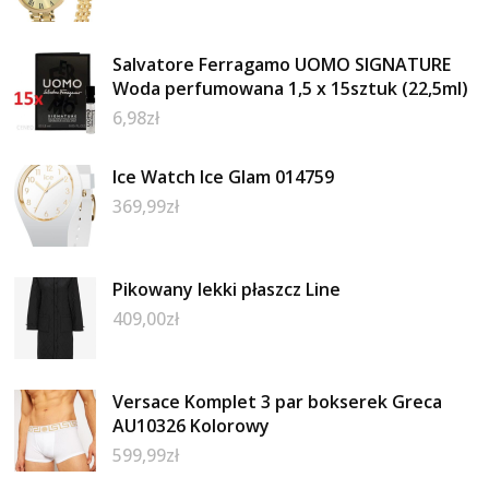
Salvatore Ferragamo UOMO SIGNATURE
Woda perfumowana 1,5 x 15sztuk (22,5ml)
6,98
zł
Ice Watch Ice Glam 014759
369,99
zł
Pikowany lekki płaszcz Line
409,00
zł
Versace Komplet 3 par bokserek Greca
AU10326 Kolorowy
599,99
zł