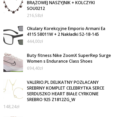
BRĄZOWEJ NASZYJNIK + KOLCZYKI
SOU0212
216,58
zł
Okulary Korekcyjne Emporio Armani Ea
4115 58011W + 2 Nakładki 52-18-145
444,00
zł
Buty fitness Nike ZoomX SuperRep Surge
Women s Endurance Class Shoes
694,40
zł
VALERIO.PL DELIKATNY POZŁACANY
SREBRNY KOMPLET CELEBRYTKA SERCE
SERDUSZKO HEART BIAŁE CYRKONIE
SREBRO 925 Z1812ZG_W
148,24
zł