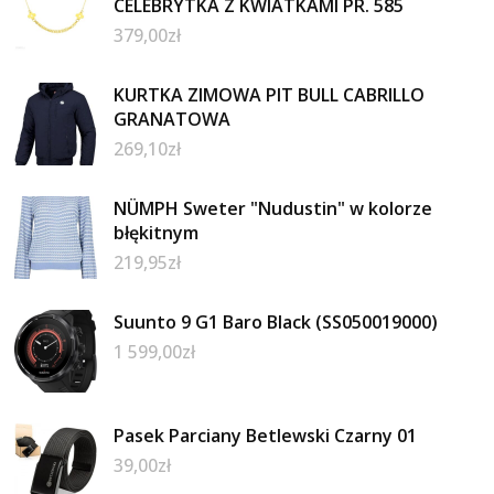
CELEBRYTKA Z KWIATKAMI PR. 585
379,00
zł
KURTKA ZIMOWA PIT BULL CABRILLO
GRANATOWA
269,10
zł
NÜMPH Sweter "Nudustin" w kolorze
błękitnym
219,95
zł
Suunto 9 G1 Baro Black (SS050019000)
1 599,00
zł
Pasek Parciany Betlewski Czarny 01
39,00
zł