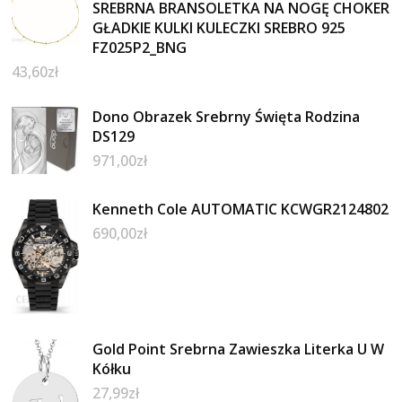
SREBRNA BRANSOLETKA NA NOGĘ CHOKER
GŁADKIE KULKI KULECZKI SREBRO 925
FZ025P2_BNG
43,60
zł
Dono Obrazek Srebrny Święta Rodzina
DS129
971,00
zł
Kenneth Cole AUTOMATIC KCWGR2124802
690,00
zł
Gold Point Srebrna Zawieszka Literka U W
Kółku
27,99
zł