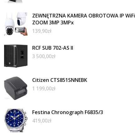
ZEWNĘTRZNA KAMERA OBROTOWA IP WiFi
ZOOM 3MP 3MPx
139,90
zł
RCF SUB 702-AS II
3 500,00
zł
Citizen CTS851SNNEBK
1 199,00
zł
Festina Chronograph F6835/3
419,00
zł