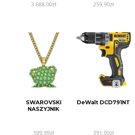
3 688,00
zł
259,90
zł
SWAROVSKI
DeWalt DCD791NT
NASZYJNIK
599,99
zł
391,00
zł