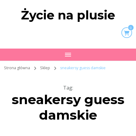
Życie na plusie
0
Strona główna
Sklep
sneakersy guess damskie
Tag
:
sneakersy guess
damskie