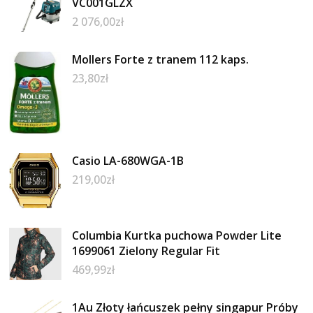
VC001GLZX
2 076,00
zł
Mollers Forte z tranem 112 kaps.
23,80
zł
Casio LA-680WGA-1B
219,00
zł
Columbia Kurtka puchowa Powder Lite
1699061 Zielony Regular Fit
469,99
zł
1Au Złoty łańcuszek pełny singapur Próby