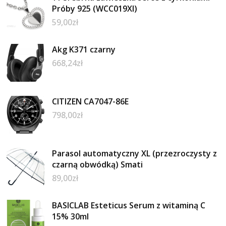
Próby 925 (WCC019XI)
59,00
zł
Akg K371 czarny
668,24
zł
CITIZEN CA7047-86E
798,00
zł
Parasol automatyczny XL (przezroczysty z
czarną obwódką) Smati
89,00
zł
BASICLAB Esteticus Serum z witaminą C
15% 30ml