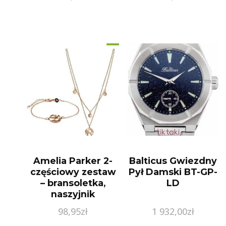
Amelia Parker 2-
Balticus Gwiezdny
częściowy zestaw
Pył Damski BT-GP-
– bransoletka,
LD
naszyjnik
98,95
zł
1 932,00
zł