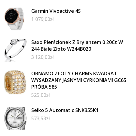
Garmin Vivoactive 4S
1 079,00
zł
Saxo Pierścionek Z Brylantem 0 20Ct W
244 Białe Złoto W244B020
3 120,00
zł
ORNAMO ZŁOTY CHARMS KWADRAT
WYSADZANY JASNYMI CYRKONIAMI GC65
PRÓBA 585
525,00
zł
Seiko 5 Automatic SNK355K1
573,53
zł