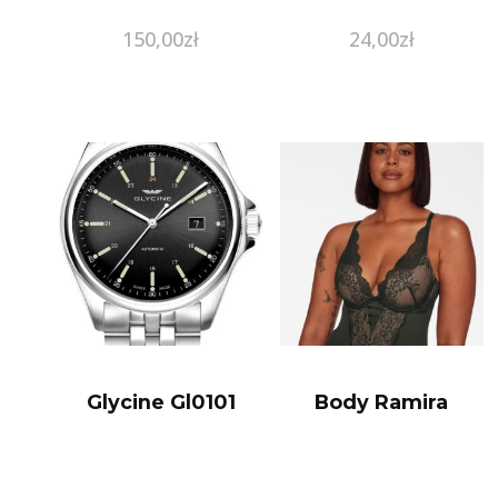
150,00
zł
24,00
zł
Glycine Gl0101
Body Ramira