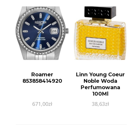
Pojemność 4 L
Roamer
Linn Young Coeur
853858414920
Noble Woda
Perfumowana
100Ml
671,00
zł
38,63
zł