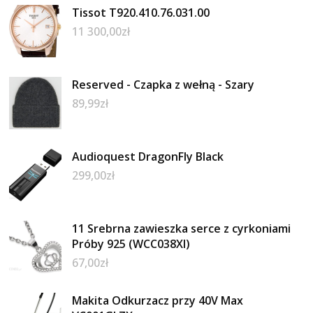
Tissot T920.410.76.031.00
11 300,00
zł
Reserved - Czapka z wełną - Szary
89,99
zł
Audioquest DragonFly Black
299,00
zł
11 Srebrna zawieszka serce z cyrkoniami
Próby 925 (WCC038XI)
67,00
zł
Makita Odkurzacz przy 40V Max