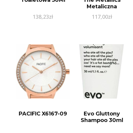
Metaliczna
Pomadka Od Ust
138,23
zł
117,00
zł
107 Magnetic
Prune
PACIFIC X6167-09
Evo Gluttony
Shampoo 30ml