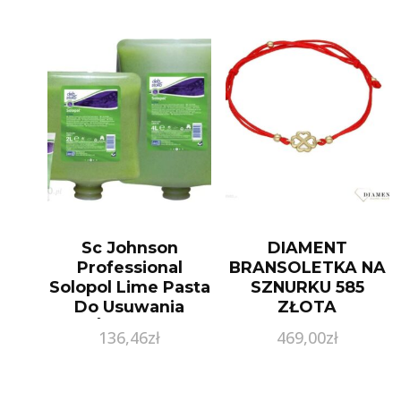
Sc Johnson
DIAMENT
Professional
BRANSOLETKA NA
Solopol Lime Pasta
SZNURKU 585
Do Usuwania
ZŁOTA
Średnich
KONICZYNKA
136,46
zł
469,00
zł
Zabrudzeń Deb-
Stoko Opakowanie
Wkład Dozownika