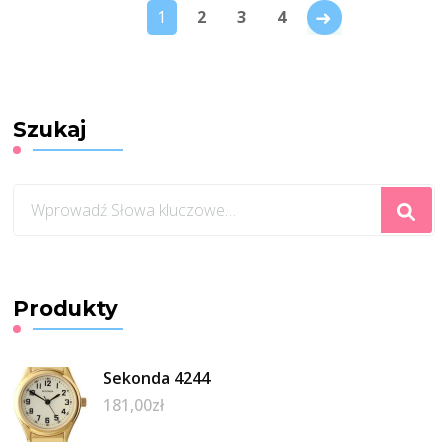
→
1
2
3
4
Szukaj
Szukasz
czegoś?
Produkty
Sekonda 4244
181,00
zł