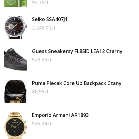
92,79
zł
Seiko SSA407J1
2 249,00
zł
Guess Sneakersy FL8SID LEA12 Czarny
529,99
zł
Puma Plecak Core Up Backpack Czany
80,99
zł
Emporio Armani AR1893
549,34
zł