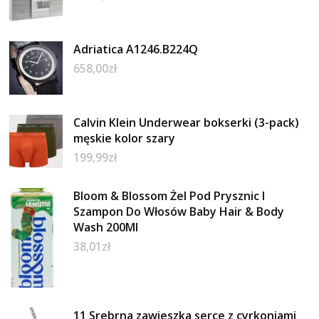
Adriatica A1246.B224Q
658,00
zł
Calvin Klein Underwear bokserki (3-pack)
męskie kolor szary
199,99
zł
Bloom & Blossom Żel Pod Prysznic I
Szampon Do Włosów Baby Hair & Body
Wash 200Ml
38,01
zł
11 Srebrna zawieszka serce z cyrkoniami