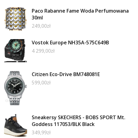
Paco Rabanne Fame Woda Perfumowana
30ml
249,00
zł
Vostok Europe NH35A-575C649B
4 299,00
zł
Citizen Eco-Drive BM748081E
599,00
zł
Sneakersy SKECHERS - BOBS SPORT Mt.
Goddess 117053/BLK Black
349,99
zł