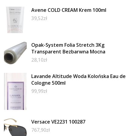
Avene COLD CREAM Krem 100ml
39,52
zł
Opak-System Folia Stretch 3Kg
Transparent Bezbarwna Mocna
28,10
zł
Lavande Altitude Woda Kolońska Eau de
Cologne 500ml
99,99
zł
Versace VE2231 100287
767,90
zł