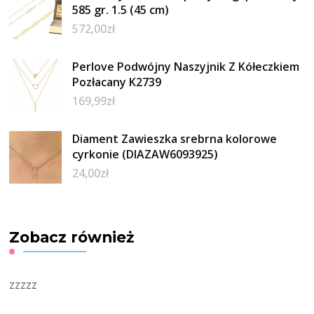
585 gr. 1.5 (45 cm)
572,00
zł
Perlove Podwójny Naszyjnik Z Kółeczkiem
Pozłacany K2739
169,99
zł
Diament Zawieszka srebrna kolorowe
cyrkonie (DIAZAW6093925)
24,00
zł
Zobacz również
zzzzz