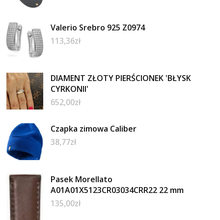
Valerio Srebro 925 Z0974
113,36
zł
DIAMENT ZŁOTY PIERŚCIONEK 'BŁYSK
CYRKONII'
652,00
zł
Czapka zimowa Caliber
38,77
zł
Pasek Morellato
A01A01X5123CR03034CRR22 22 mm
135,00
zł