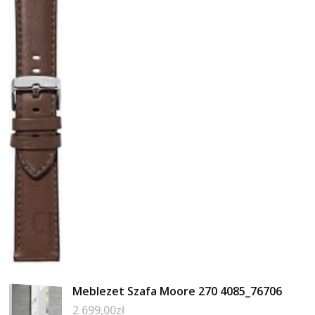
Meblezet Szafa Moore 270 4085_76706
2 699,00
zł