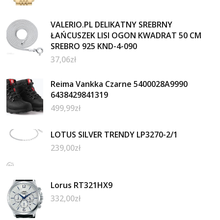
VALERIO.PL DELIKATNY SREBRNY
ŁAŃCUSZEK LISI OGON KWADRAT 50 CM
SREBRO 925 KND-4-090
37,06
zł
Reima Vankka Czarne 5400028A9990
6438429841319
499,99
zł
LOTUS SILVER TRENDY LP3270-2/1
239,00
zł
Lorus RT321HX9
332,00
zł