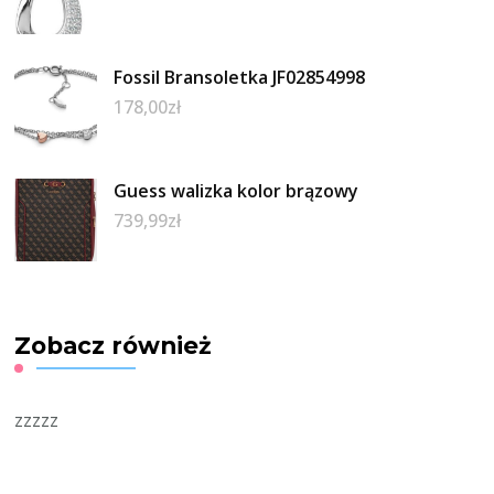
Fossil Bransoletka JF02854998
178,00
zł
Guess walizka kolor brązowy
739,99
zł
Zobacz również
zzzzz