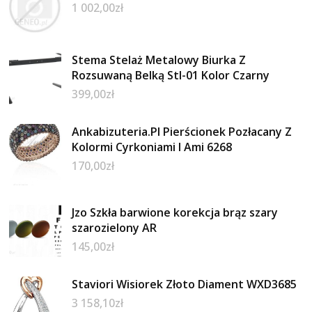
1 002,00
zł
Stema Stelaż Metalowy Biurka Z
Rozsuwaną Belką Stl-01 Kolor Czarny
399,00
zł
Ankabizuteria.Pl Pierścionek Pozłacany Z
Kolormi Cyrkoniami I Ami 6268
170,00
zł
Jzo Szkła barwione korekcja brąz szary
szarozielony AR
145,00
zł
Staviori Wisiorek Złoto Diament WXD3685
3 158,10
zł