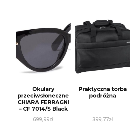
Okulary
Praktyczna torba
przeciwsłoneczne
podróżna
CHIARA FERRAGNI
– CF 7014/S Black
807
699,99
zł
399,77
zł