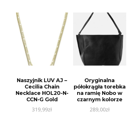
Naszyjnik LUV AJ –
Oryginalna
Cecilia Chain
półokrągła torebka
Necklace HOL20-N-
na ramię Nobo w
CCN-G Gold
czarnym kolorze
319,99
zł
289,00
zł