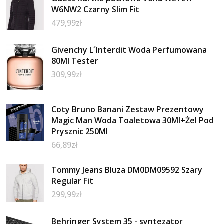
W6NW2 Czarny Slim Fit
479,99
zł
Givenchy L´Interdit Woda Perfumowana
80Ml Tester
309,99
zł
Coty Bruno Banani Zestaw Prezentowy
Magic Man Woda Toaletowa 30Ml+Żel Pod
Prysznic 250Ml
66,89
zł
Tommy Jeans Bluza DM0DM09592 Szary
Regular Fit
299,99
zł
Behringer System 35 - syntezator