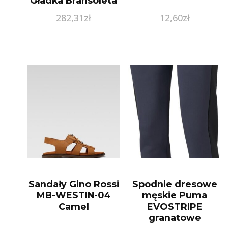
Gładka Bransoleta
Z Łańcuszkiem
282,31
zł
12,60
zł
Srebro 925 FB432
Sandały Gino Rossi
Spodnie dresowe
MB-WESTIN-04
męskie Puma
Camel
EVOSTRIPE
granatowe