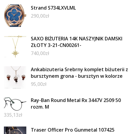
Strand S734LXVLML
290,00
zł
SAXO BIŻUTERIA 14K NASZYJNIK DAMSKI
ZŁOTY 3-21-CN00261-
740,00
zł
Ankabizuteria Srebrny komplet biżuterii z
bursztynem grona - bursztyn w kolorze
95,00
zł
Ray-Ban Round Metal Rx 3447V 2509 50
rozm. M
335,13
zł
Traser Officer Pro Gunmetal 107425