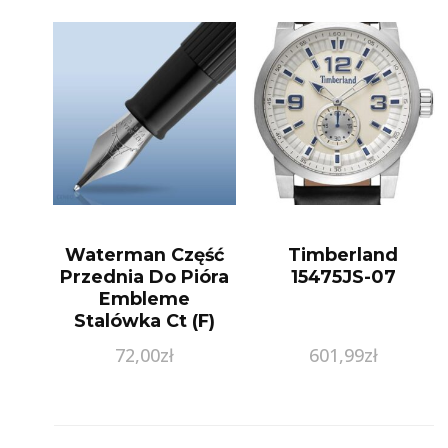
Waterman Część
Timberland
Przednia Do Pióra
15475JS-07
Embleme
Stalówka Ct (F)
72,00
zł
601,99
zł