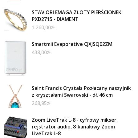
STAVIORI EMAGA ZŁOTY PIERŚCIONEK
PXD2715 - DIAMENT
1 260,00
zł
Smartmii Evaporative CJXJSQ02ZM
438,00
zł
Saint Francis Crystals Pozłacany naszyjnik
z kryształami Swarovski - dł. 46 cm
268,95
zł
Zoom LiveTrak L-8 - cyfrowy mikser,
rejstrator audio, 8-kanałowy Zoom
LiveTrak L-8