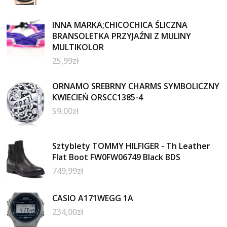
INNA MARKA;CHICOCHICA ŚLICZNA
BRANSOLETKA PRZYJAŹNI Z MULINY
MULTIKOLOR
25,99
zł
ORNAMO SREBRNY CHARMS SYMBOLICZNY
KWIECIEŃ ORSCC1385-4
59,00
zł
Sztyblety TOMMY HILFIGER - Th Leather
Flat Boot FW0FW06749 Black BDS
749,99
zł
CASIO A171WEGG 1A
234,00
zł