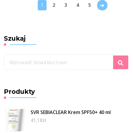
→
1
2
3
4
5
Szukaj
Szukasz
czegoś?
Produkty
SVR SEBIACLEAR Krem SPF50+ 40 ml
41,18
zł