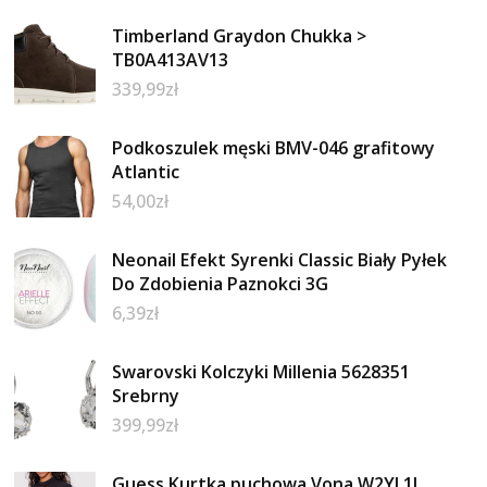
Timberland Graydon Chukka >
TB0A413AV13
339,99
zł
Podkoszulek męski BMV-046 grafitowy
Atlantic
54,00
zł
Neonail Efekt Syrenki Classic Biały Pyłek
Do Zdobienia Paznokci 3G
6,39
zł
Swarovski Kolczyki Millenia 5628351
Srebrny
399,99
zł
Guess Kurtka puchowa Vona W2YL1I