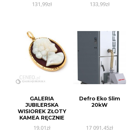
84740443
131,99
zł
133,99
zł
GALERIA
Defro Eko Slim
JUBILERSKA
20kW
WISIOREK ZŁOTY
KAMEA RĘCZNIE
ZDOBIO
19,01
zł
17 091,45
zł