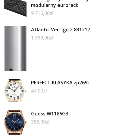
modularny eurorack
9 716,00
zł
Atlantic Vertigo 2 831217
1 399,00
zł
PERFECT KLASYKA zp269c
47,00
zł
Guess W1186G3
388,00
zł