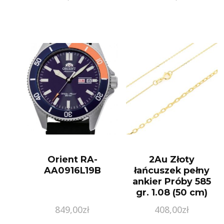
Orient RA-
2Au Złoty
AA0916L19B
łańcuszek pełny
ankier Próby 585
gr. 1.08 (50 cm)
849,00
zł
408,00
zł