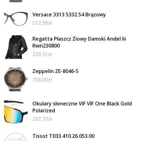
Versace 3313 5332 54 Brązowy
512,99
zł
Regatta Płaszcz Ziowy Damski Andel Iii
Rwn230800
239,31
zł
Zeppelin ZE-8046-5
736,00
zł
Okulary słoneczne VIF VIF One Black Gold
Polarized
297,70
zł
Tissot T033.410.26.053.00