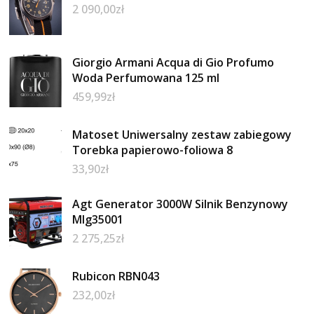
2 090,00
zł
Giorgio Armani Acqua di Gio Profumo
Woda Perfumowana 125 ml
459,99
zł
Matoset Uniwersalny zestaw zabiegowy
Torebka papierowo-foliowa 8
33,90
zł
Agt Generator 3000W Silnik Benzynowy
Mlg35001
2 275,25
zł
Rubicon RBN043
232,00
zł