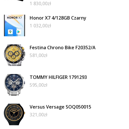
1 830,00
zł
Honor X7 4/128GB Czarny
1 032,00
zł
Festina Chrono Bike F20352/A
581,00
zł
TOMMY HILFIGER 1791293
595,00
zł
Versus Versage SOQ050015
321,00
zł