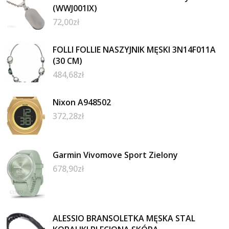
(WWJ001IX)
72,00
zł
FOLLI FOLLIE NASZYJNIK MĘSKI 3N14F011A
(30 CM)
484,68
zł
Nixon A948502
372,28
zł
Garmin Vivomove Sport Zielony
678,90
zł
ALESSIO BRANSOLETKA MĘSKA STAL