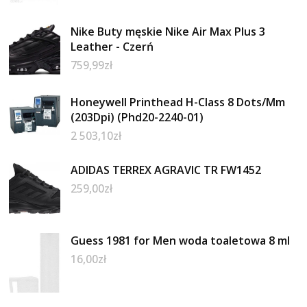
Nike Buty męskie Nike Air Max Plus 3
Leather - Czerń
759,99
zł
Honeywell Printhead H-Class 8 Dots/Mm
(203Dpi) (Phd20-2240-01)
2 503,10
zł
ADIDAS TERREX AGRAVIC TR FW1452
259,00
zł
Guess 1981 for Men woda toaletowa 8 ml
16,00
zł