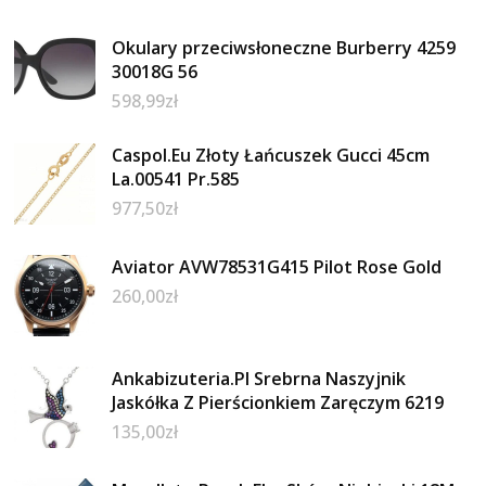
Okulary przeciwsłoneczne Burberry 4259
30018G 56
598,99
zł
Caspol.Eu Złoty Łańcuszek Gucci 45cm
La.00541 Pr.585
977,50
zł
Aviator AVW78531G415 Pilot Rose Gold
260,00
zł
Ankabizuteria.Pl Srebrna Naszyjnik
Jaskółka Z Pierścionkiem Zaręczym 6219
135,00
zł