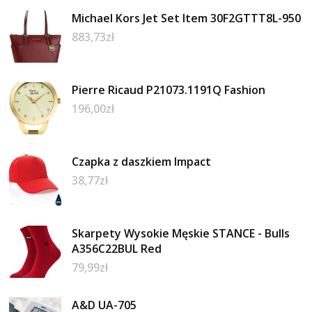
Michael Kors Jet Set Item 30F2GTTT8L-950
883,73
zł
Pierre Ricaud P21073.1191Q Fashion
196,00
zł
Czapka z daszkiem Impact
38,77
zł
Skarpety Wysokie Męskie STANCE - Bulls
A356C22BUL Red
79,99
zł
A&D UA-705