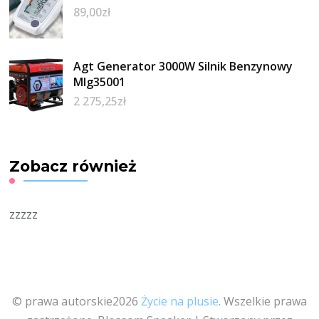
89,00
zł
Agt Generator 3000W Silnik Benzynowy
Mlg35001
2 275,25
zł
Zobacz również
zzzzz
© prawa autorskie2026
Życie na plusie
. Wszelkie prawa