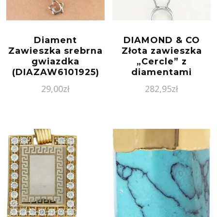
Diament
DIAMOND & CO
Zawieszka srebrna
Złota zawieszka
gwiazdka
„Cercle” z
(DIAZAW6101925)
diamentami
29,00
zł
282,95
zł