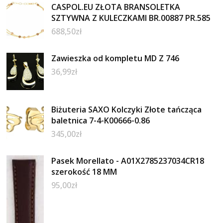
CASPOL.EU ZŁOTA BRANSOLETKA
SZTYWNA Z KULECZKAMI BR.00887 PR.585
688,50
zł
Zawieszka od kompletu MD Z 746
36,99
zł
Biżuteria SAXO Kolczyki Złote tańcząca
baletnica 7-4-K00666-0.86
345,00
zł
Pasek Morellato - A01X2785237034CR18
szerokość 18 MM
95,00
zł