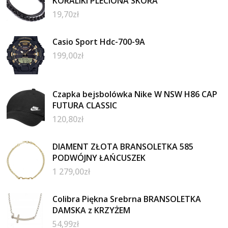
KORALIKI PLECIONA SKÓRA
19,70
zł
Casio Sport Hdc-700-9A
199,00
zł
Czapka bejsbolówka Nike W NSW H86 CAP
FUTURA CLASSIC
120,80
zł
DIAMENT ZŁOTA BRANSOLETKA 585
PODWÓJNY ŁAŃCUSZEK
1 279,00
zł
Colibra Piękna Srebrna BRANSOLETKA
DAMSKA z KRZYŻEM
54,99
zł