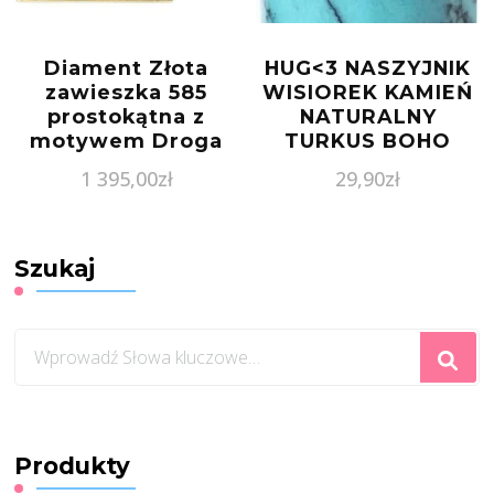
Diament Złota
HUG<3 NASZYJNIK
zawieszka 585
WISIOREK KAMIEŃ
prostokątna z
NATURALNY
motywem Droga
TURKUS BOHO
grecka
1 395,00
zł
29,90
zł
Szukaj
Szukasz
czegoś?
Produkty