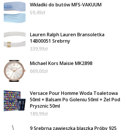
Wkładki do butów MFS-VAKUUM
59,49
zł
Lauren Ralph Lauren Bransoletka
14B00051 Srebrny
339,99
zł
Michael Kors Maisie MK2898
669,00
zł
Versace Pour Homme Woda Toaletowa
50ml + Balsam Po Goleniu 50ml + Żel Pod
Prysznic 50ml
189,99
zł
9 Srebrna zawieszka blaszka Próby 925