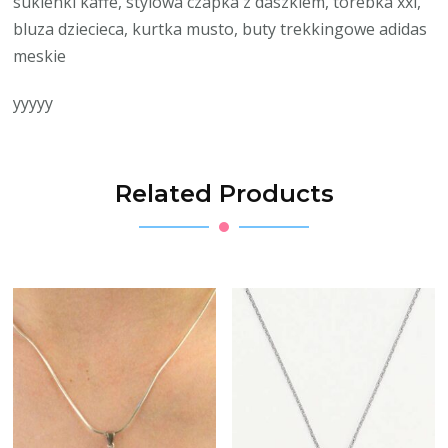
sukienki kaffe, stylowa czapka z daszkiem, torebka xxl,
bluza dziecieca, kurtka musto, buty trekkingowe adidas
meskie
yyyyy
Related Products