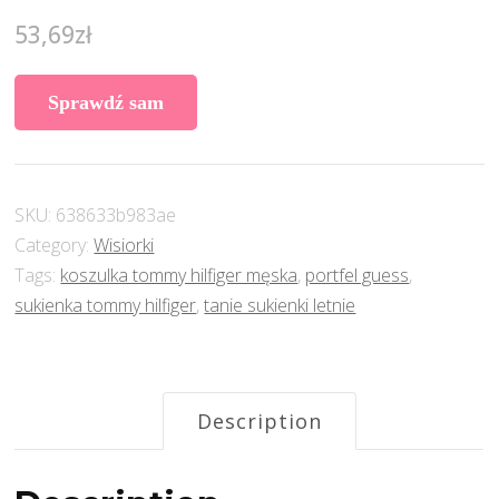
53,69
zł
Sprawdź sam
SKU:
638633b983ae
Category:
Wisiorki
Tags:
koszulka tommy hilfiger męska
,
portfel guess
,
sukienka tommy hilfiger
,
tanie sukienki letnie
Description