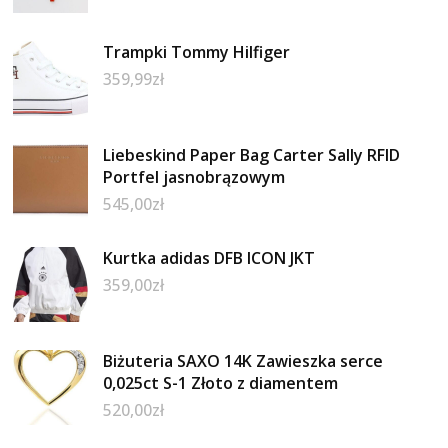
Trampki Tommy Hilfiger
359,99
zł
Liebeskind Paper Bag Carter Sally RFID
Portfel jasnobrązowym
545,00
zł
Kurtka adidas DFB ICON JKT
359,00
zł
Biżuteria SAXO 14K Zawieszka serce
0,025ct S-1 Złoto z diamentem
520,00
zł