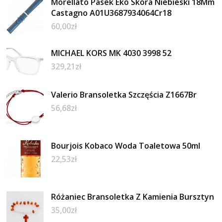
Morellato Pasek Eko Skóra Niebieski 18Mm
Castagno A01U3687934064Cr18
60,00
zł
MICHAEL KORS MK 4030 3998 52
329,21
zł
Valerio Bransoletka Szczęścia Z1667Br
56,68
zł
Bourjois Kobaco Woda Toaletowa 50ml
22,53
zł
Różaniec Bransoletka Z Kamienia Bursztyn
35,00
zł