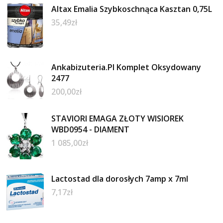
Altax Emalia Szybkoschnąca Kasztan 0,75L
35,49
zł
Ankabizuteria.Pl Komplet Oksydowany
2477
200,00
zł
STAVIORI EMAGA ZŁOTY WISIOREK
WBD0954 - DIAMENT
1 085,00
zł
Lactostad dla dorosłych 7amp x 7ml
7,17
zł