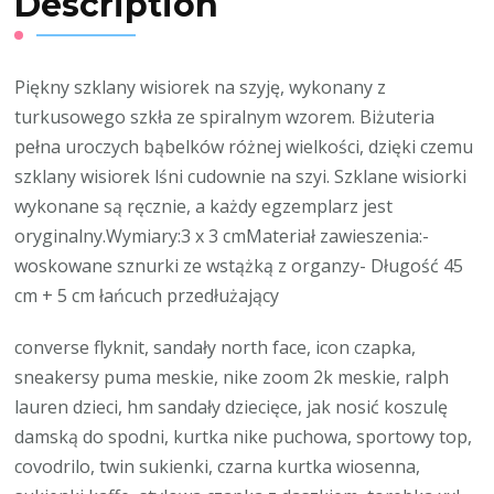
Description
Piękny szklany wisiorek na szyję, wykonany z
turkusowego szkła ze spiralnym wzorem. Biżuteria
pełna uroczych bąbelków różnej wielkości, dzięki czemu
szklany wisiorek lśni cudownie na szyi. Szklane wisiorki
wykonane są ręcznie, a każdy egzemplarz jest
oryginalny.Wymiary:3 x 3 cmMateriał zawieszenia:-
woskowane sznurki ze wstążką z organzy- Długość 45
cm + 5 cm łańcuch przedłużający
converse flyknit, sandały north face, icon czapka,
sneakersy puma meskie, nike zoom 2k meskie, ralph
lauren dzieci, hm sandały dziecięce, jak nosić koszulę
damską do spodni, kurtka nike puchowa, sportowy top,
covodrilo, twin sukienki, czarna kurtka wiosenna,